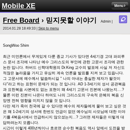
Mobile XE
Menu
Free Board
› 믿지못할 이야기
Admin |
2014.01.28 18:49:33 |
Skip to menu
SongWoo Shim
최근 미언론에서 무게있게 다룬 종교 기사가 있다면 4세기경 고대 파피루
스 문서 조각에 나타난 예수 그리스도의 부인에 관한 고문서 조각에 관한
논란 입니다. 하버드 신학대학원의 Dr.King 교수의 발표에 사실 저 자신도
적잖은 놀라움을 가지고 유심히 계속 언론을 발표를 지켜 보고 있읍니다.
그 고문서에 예수께서 말씀하시길 " 나의 아내는 충실한 제자가 돨것이
다"라고 하는 표현이 문제가 되는 것 입니다. AD 1-3세기의 성서 공관복음
과 요한복음 사본에도 없는 표현이 왜 4세기 고문서 진본에 나왔는지....?
물론 이런 진본이 나온다 하여도 나의 그리스도의 구속적 은혜의 복음 신
앙엔 전혀 영향을 미치지 않을 것 입니다.
다만 제가 죽어 천국에 갈 수 있다면 예수의 제자들에게 물어 보고 싶은 것
은 왜 1-2세기의 성서에 한번도 언급이 없던 예수님의 사모님에 대한 이야
기를 4복음서에서 언급하시지 않으셨는지...? 그러면 제자들은 이렇게 대
답하려는지 모릅니다.
시간이 이렇게 400년씩이나 흐르면 순수한 복음도 역사 앞에서 도전을 받