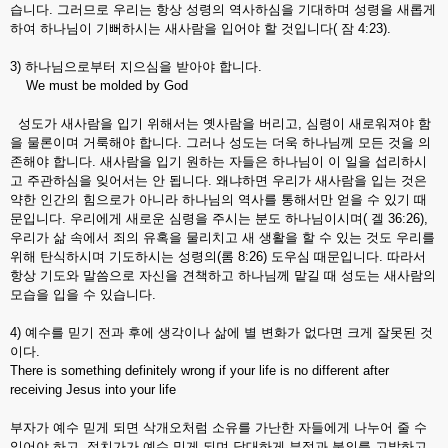
습니다. 그러므로 우리는 항상 성령의 역사하심을 기대하며 성령을 새롭게
하여 하나님이 기뻐하시는 새사람을 입어야 할 것입니다( 잠 4:23).
3) 하나님으로부터 지으심을 받아야 합니다.
We must be molded by God
성도가 새사람을 입기 위해서는 옛사람을 버리고, 심령이 새로워져야 함
을 물론이며 거룩해야 합니다. 그러나 성도는 더욱 하나님께 모든 것을 의
존해야 합니다. 새사람을 입기 원하는 자들은 하나님이 이 일을 섭리하시
고 주관하심을 잊어서는 안 됩니다. 왜냐하면 우리가 새사람을 입는 것은
약한 인간의 힘으로가 아니라 하나님의 역사를 통해서만 얻을 수 있기 때
문입니다. 우리에게 새로운 심령을 주시는 분도 하나님이시며( 겔 36:26),
우리가 삶 속에서 죄의 유혹을 물리치고 새 생활을 할 수 있는 것도 우리를
위해 탄식하시며 기도하시는 성령의(롬 8:26) 도우심 때문입니다. 따라서
항상 기도와 말씀으로 자신을 견책하고 하나님께 맡길 때 성도는 새사람의
모습을 입을 수 있습니다.
4) 예수를 믿기 전과 후에 생각이나 삶에 별 변화가 없다면 크게 잘못된 것
이다.
There is something definitely wrong if your life is no different after
receiving Jesus into your life
부자가 예수 믿게 되면 삭개오처럼 소유를 가난한 자들에게 나누어 줄 수
있어야 하고, 정치가가 예수 믿게 되며 담대하게 부정과 불의를 고발하고