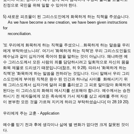
진정으로 국민을 위해 일할 수 있어야 한다.
5) 새로운 피조물이 된 그리스도인에게 화목하게 하는 직책을 주셨습니다.
As we have become a new creation, we have been given instructions
for
reconciliation.
'또 우리에게 화목하게 하는 직책을 주셨으니…화목하게 하는 말씀을 우리
에게 부탁하셨느니라'. 여기서 '화목하게 하는 직책'은 우리 그리스도인들도
예수님과 같이 십자가에 죽어야 함을 말하는 것이 아닙니다. 왜냐하면 예
수 그리스도께서 모든 사람의 죄를 담당하시려고 일회적으로 자신의 몸을
화목 제물로 드리셨기 때문입니다(참조, 히 9:28). 따라서 '화목하게 하는
직책'은 '화목하게 하는 말씀을 전하라'는 것입니다. 다시 말해서 우리 그리
스도인에게 부여된 직책은 원수 된 인간과 하나님 사이를 화해시키기 위
해 그리스도께서 십자가에 달려 피를 흘리셨고 그 피로 말미암아 화목하게
된다는 이 그리스도의 화해의 메시지를 선포해야 합니다. 예수께서는 승천
하시기 전 제자들에게 모든 족속에게 가서 제자를 삼고 세례를 주며 자신
이 분부한 모든 것을 가르쳐 지키게 하라고 부탁하셨습니다( 마 28:19 20).
우리에게 주는 교훈 - Application
예수를 믿기 전과 후에 생각이나 삶에 별 변화가 없다면 크게 잘못된 것이
다.