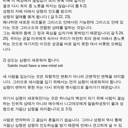
비록 이 세상에서 끊임없이 죄의 유혹 아래 살지만
결코 다시 죄의 종 노릇을 하지는 않습니다( 롬 6:2).
성령의 지배 아래서 성령의 인도를 받으며
성령의 열매를 맺게 됩니다 ( 갈 5:22, 23).
왜냐하면 새로운 피조물은 그리스도 안에서만 가능한데 그리스도 안에 있
다는 것은 그리스도와 연합된 상태를 말하는 것입니다.
그는 육체와 함께 그 정과 욕심을 십자가에 못박았기 때문입니다( 갈 5:24,
25). 우리는 곧잘 마귀에게 속아서 우리가 여전히 죄의 권세 아래서 종노릇
하는 것으로 여기지만 이것은 성경을 바로 알지 못한 데서 비롯된 오해입
니다.
2) 성도는 심령이 새로워야 합니다.
Saints must have a new mind set
새 사람을 입는다는 것은 외형적인 변화가 아니라 근본적인 변혁을 의미합
니다. 그러므로 새사람을 입기 위해서는 먼저 심령이 새로워져야 합니다.
심령이 변하지 못한 자는 다시 죄악된 옛사람으로 돌아가기 때문입니다.
여기서 심령이 새로워진다는 것은 하나님의 백성이 되기 위해 사람이 결심
하는 인위적 상태가 아니라 예수께서 니고데모에게 말씀하셨듯이 물과 성
령으로 거듭난 심령을 의미합니다( 요 3:5).
사람은 연약하여 그 결심이 흔들리기 쉽습니다. 그러나 성령의 역사 통해
거듭난 심령은 성령의 인도하심을 받기 때문에 언제나 견고하게 설 수 있