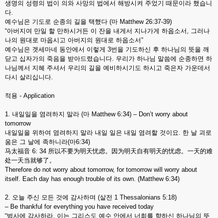
생명의 성령의 법이 의와 사망의 법에서 해방시켜 주었기 때문이라 했습니
다.
예수님은 기도로 순종의 길을 택했다 (마 Matthew 26:37-39)
“아버지여 만일 할 만하시거든 이 잔을 내게서 지나가게 하옵소서, 그러나
나의 원대로 마옵시고 아버지의 원대로 하옵소서”
예수님은 겟세마네 동안에서 이렇게 3번을 기도하신 후 하나님의 뜻을 깨
닫고 십자가의 죽음을 받아드렸습니다. 우리가 하나님 말씀에 순종하면 하
나님께서 지혜 주셔서 우리의 길을 예비하시기도 하시고 죽은자 가운데서
다시 살리십니다.
적용 - Application
1. 내일일을 염려하지 말라 (마 Matthew 6:34) – Don’t worry about
tomorrow
내일일을 위하여 염려하지 말라 내일 일은 내일 염려할 것이요. 한 날 괴로
움은 그 날에 족하니라(마6:34)
马太福音 6: 34 所以不要为明天忧虑。因为明天自有明天的忧虑。一天的难
处一天当就够了。
Therefore do not worry about tomorrow, for tomorrow will worry about
itself. Each day has enough trouble of its own. (Matthew 6:34)
2. 오늘 주신 모든 것에 감사하며 (살전 1 Thessalonians 5:18)
– Be thankful for everything you have received today
“범사에 감사하라. 이는 그리스도 예수 안에서 너희를 향하신 하나님의 뜻