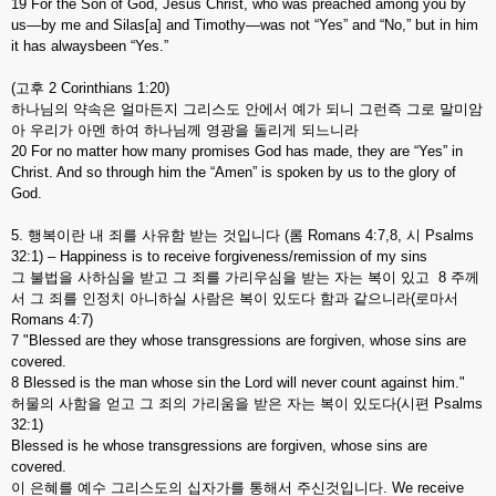
19 For the Son of God, Jesus Christ, who was preached among you by
us—by me and Silas[a] and Timothy—was not “Yes” and “No,” but in him
it has alwaysbeen “Yes.”
(고후 2 Corinthians 1:20)
하나님의 약속은 얼마든지 그리스도 안에서 예가 되니 그런즉 그로 말미암
아 우리가 아멘 하여 하나님께 영광을 돌리게 되느니라
20 For no matter how many promises God has made, they are “Yes” in
Christ. And so through him the “Amen” is spoken by us to the glory of
God.
5. 행복이란 내 죄를 사유함 받는 것입니다 (롬 Romans 4:7,8, 시 Psalms
32:1) – Happiness is to receive forgiveness/remission of my sins
그 불법을 사하심을 받고 그 죄를 가리우심을 받는 자는 복이 있고 8 주께
서 그 죄를 인정치 아니하실 사람은 복이 있도다 함과 같으니라(로마서
Romans 4:7)
7 "Blessed are they whose transgressions are forgiven, whose sins are
covered.
8 Blessed is the man whose sin the Lord will never count against him."
허물의 사함을 얻고 그 죄의 가리움을 받은 자는 복이 있도다(시편 Psalms
32:1)
Blessed is he whose transgressions are forgiven, whose sins are
covered.
이 은혜를 예수 그리스도의 십자가를 통해서 주신것입니다. We receive