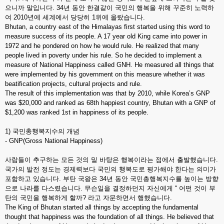
으니까 말입니다. 34년 동안 한결같이 국민의 행복을 위해 꾸준히 노력하
여 2010년에 세계에서 당당히 1위에 올랐습니다.
Bhutan, a country east of the Himalayas first started using this word to
measure success of its people. A 17 year old King came into power in
1972 and he pondered on how he would rule. He realized that many
people lived in poverty under his rule. So he decided to implement a
measure of National Happiness called GNH. He measured all things that
were implemented by his government on this measure whether it was
beatification projects, cultural projects and rule.
The result of this implementation was that by 2010, while Korea’s GNP
was $20,000 and ranked as 68th happiest country, Bhutan with a GNP of
$1,200 was ranked 1st in happiness of its people.
1) 국민총행복지수의 개념
- GNP(Gross National Happiness)
사람들이 추구하는 모든 것의 밑 바탕은 행복이라는 점에서 출발했습니다.
국가의 발전 정도는 경제력보다 국민의 행복도로 평가해야 한다는 의미가
포함하고 있습니다. 부탄 국왕은 34년 동안 국민총행복지수를 높이는 방향
으로 나라를 다스렸습니다. 무슨일을 결정하던지 자신에게 “ 어떤 것이 부
탄의 국민을 행복하게 할까? 라고 자문하면서 행했습니다.
The King of Bhutan started all things by accepting the fundamental
thought that happiness was the foundation of all things. He believed that