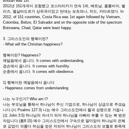
Bhutan was 1st.
2012년 151개국이 포함됐고 코스타리카가 연속 1위, 베트남, 콜롬비아, 벨
리즈, 엘살바도르가 상위국이었고 반대는 보츠와나, 차드, 카타르였다. In
2012, of 151 countries, Costa Rica was 1st again followed by Vietnam,
Colombia, Belize, El Salvador and on the opposite side of the spectrum
Botswana, Chad, Qatar were least happy.
3. 그리스도인의 행복이란?
- What will the Christian happiness?
행복이란? Happiness?
깨달음에서 옵니다. It comes with understanding.
겸손에서 옵니다. It comes with humility.
순종에서 옵니다. It comes with obedience.
1) 행복이란 깨달음에서 옵니다
- Happiness comes from understanding
나는 누구인가? Who am I?
나는 부모님을 통해서 하나님이 주신 기업으로, 하나님이 상급으로 주셨습
니다.(시 Psalms 127:3) 나는 예수 그리스도안에서 물과 성령으로 거듭나
(요 John 3:5) 하나님의 자녀가 되어 하나님을 아빠라 부를 수 있는 복 받은
자입니다.(롬8:15) 예수 그리스도안에서 구속으로 말미암아 하나님의 은혜
로 값없이 의롭다 하심을 얻은 자되어 하나님이 그리스도의 보혈로 화목제