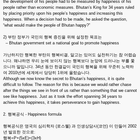
the development of his people had to be measured by happiness of his
people rather than economic measures. Bhutan’s King for 34 years ruled
by placing priority upon his people’s happiness and increasing this
happiness. When a decision had to be made, he asked the question,
“what would make the people of Bhutan happy?”
2) 부탄 정부가 국민의 행복 증진을 위해 설정한 목표는
– Bhutan government set a national goal to promote happiness
가난하지만 행복한 부탄의 행복비결, 알고는 있어도 실천하기는 참 어렵습
니다. 왜냐하면 우리 눈에 보이지 않는 행복보다 눈앞에 드러나는 부를 쫓
으니까 말입니다. 34년 동안 한결같이 국민의 행복을 위해 꾸준히 노력하
여 2010년에 세계에서 당당히 1위에 올랐습니다.
Although we now know the secret to Bhutan’s happiness, it is quite
difficult to follow. The reason for this is because we would rather chase
after the things we see in front of us rather than something that we cannot
see like happiness. Just as it took the effort spanning 34 years to
achieve this happiness, it takes perseverance to gain happiness.
2. 행복공식 - Happiness formula
행복공식은 영국의 심리학자 (로스웰) 과 인생상담사(코언) 이 만들어 2002
년 발표한 것으로:
행복=P+(5xE)+(3xH)