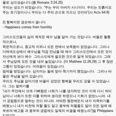
물로 삼으셨습니다.(롬 Romans 3:24,25)
우리는 성도가 되었습니다. “주는 우리 아버지 시니이다. 우리는 진흙이요
주는 토기장이시니 우리는 다 주의 손으로 지으신 것이라”(사 Acts 64:8)
2) 행복이란 겸손에서 옵니다
- Happiness comes from humility
그리스도인들의 삶의 목적은 예수 님을 닮아 가는 것입니다. 바울은 혈통
적으로나,
학문적으로나, 종교적 지위나 모든 면에서 보족함이 없었습니다. 그러나
다메섹도상에서 예수님을 직접 만났을 때 예수 그리스도안에서 모든 것이
자신에게 보다 예수 그리스도에게 필요한 것으로 알게 되었습니다. 그래
서 주님앞에 모든 것을 내려 놓았습니다. (마 Matthew 11:28,29) 그 후 많은
고통이 있었습니다. 어려움이 있었습니다.
핍박을 받았습니다. 심지어는 돌에 맞아 죽기까지 했었습니다. 그러나 바
울은 주님을 닮아 갔습니다.
우리도 주님을 닮아가면 바울이 갖었던 행복을 우리도 갖을 수 있었습니
다. 그는 말하기를
“내가 주안에서 크게 기뻐함은 너희가 나를 생각하던 것이 이제 다시 싹이
남이니 너희가 또한 이를 위하여 생각은 하였으나 기회가 없었느니라. 내
가 궁핍함으로 말하는 것이 아니라. 어떠한 형편에든지 내가 자족하기를
배웠노니 내가 비천에 처할 줄도 알고 풍부에 처할줄도 알아 모든 일에 배
부르며 배고품 과 풍부와 궁핍에도 일체의 비결을 배웠노라”(빌 Philippians
4:10-12)