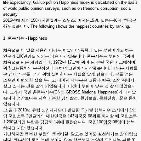
life expectancy, Gallup poll on Happiness Index is calculated on the basis
of world public opinion surveys, such as on freedom, corruption, social
security.
2015년에 세계 158개국중 1위는 스위스, 미국은15위, 일본은46위, 한국은
47위였습니다. The following shows the happiest countries by ranking.
1. 행복지수 - Happiness
처음으로 이 말을 사용한 나라는 히말리야 동쪽에 있는 부탄이라고 하는
인구가 100만명도 안되는 작은 나라였습니다. 행복지수는 부탄의 국왕이
처음으로 만든 개념입니다. 1972년 17살에 왕이 된 부탄 국왕 지그매싱예
왕추크는통치의 근본정신에 대하여 고민하기시작했습니다. 대부분 사람들
은 경제적 부를 얻기 위해 노력한다는 사실을 알게 됐습니다. 부를 얻은
소수만이 편안한 삶을 누리고 나머지 대부분은 고통과 빈곤, 소외 속에서
살고 있다는 것을 알게 되었습니다. 이것이 부탄에 맞는 것 같지 않았습니
다. 그래서 국민 총행복지수(GNH; GROSS National Happiness)가 태어났
습니다.성장보다는 지속 가능한 경제발전, 환경보호, 문화진흥, 좋은 통치
였습니다.
그 결과 2010년 유럽 신경제재단이 발표한 국가별 행복지수 조사에서 1인
당 국민소득 2만달라의 대한민국은 143개국중 68위를 차지할 때 국민소득
1,200달러인 부탄은 당당히 1위에 올랐습니다. 국민100명중 98명이 행복
하다고 대답 했습니다.
가난하지만 행복한 부탄의 행복비결, 알고는 있어도 실천하기는 참 어렵습
니다. 왜냐하면 우리 눈에 보이지 않는 행복보다 눈앞에 드러나는 부를 쫓