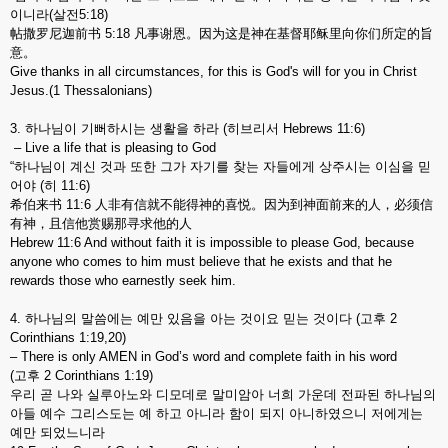
이니라(살전5:18)
帖撒罗尼迦前书 5:18 凡事谢恩。因为这是神在基督耶稣里向你们所定的旨
意。
Give thanks in all circumstances, for this is God's will for you in Christ
Jesus.(1 Thessalonians)
3. 하나님이 기뻐하시는 생활을 하라 (히브리서 Hebrews 11:6)
– Live a life that is pleasing to God
“하나님이 계신 것과 또한 그가 자기를 찾는 자들에게 상주시는 이심을 믿
어야 (히 11:6)
希伯来书 11:6 人非有信就不能得神的喜悦。因为到神面前来的人，必须信
有神，且信他赏赐那寻求他的人
Hebrew 11:6 And without faith it is impossible to please God, because
anyone who comes to him must believe that he exists and that he
rewards those who earnestly seek him.
4. 하나님의 말씀에는 예만 있음을 아는 것이요 믿는 것이다 (고후 2
Corinthians 1:19,20)
– There is only AMEN in God’s word and complete faith in his word
(고후 2 Corinthians 1:19)
우리 곧 나와 실루아노와 디모데로 말미암아 너희 가운데 전파된 하나님의
아들 예수 그리스도는 예 하고 아니라 함이 되지 아니하였으니 저에게는
예만 되었느니라