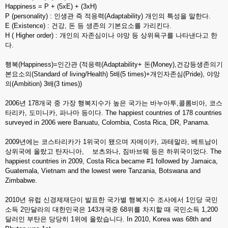
Happiness = P + (5xE) + (3xH)
P (personality) : 인생관 즉 적응력(Adaptability) 개인의 특성을 말한다.
E (Existence) : 건강, 돈 등 생존의 기본요소를 가리킨다.
H ( Higher order) : 개인의 자존심이나 야망 등 상위욕구를 나타낸다고 한
다.
행복(Happiness)=인간관 (적응력(Adaptability+ 돈(Money),건강등생존의기
본요소의(Standard of living/Health) 5배(5 times)+개인자존심(Pride), 야망
의(Ambition) 3배(3 times))
2006년 178개국 중 가장 행복지수가 높은 국가는 바누아투,콜롬비아, 코스
타리카, 도미니카, 파나마 등이다. The happiest countries of 178 countries
surveyed in 2006 were Banuatu, Colombia, Costa Rica, DR, Panama.
2009년에는 코스타리카가 1위국이 됐으며 자메이카, 과테말라, 베트남이
상위국에 올랐고 탄자니아, 보츠와나, 짐바브웨 등은 하위국이었다. The
happiest countries in 2009, Costa Rica became #1 followed by Jamaica,
Guatemala, Vietnam and the lowest were Tanzania, Botswana and
Zimbabwe.
2010년 유럽 신경제재단이 발표한 국가별 행복지수 조사에서 1인당 국민
소득 2만달라의 대한민국은 143개국중 68위를 차지할 때 국민소득 1,200
달러인 부탄은 당당히 1위에 올랐습니다. In 2010, Korea was 68th and