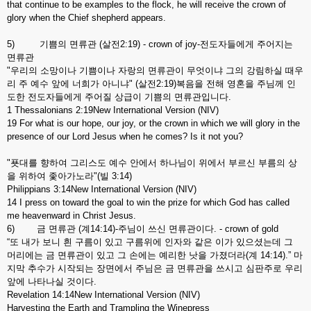
that continue to be examples to the flock, he will receive the crown of
glory when the Chief shepherd appears.
5) 기쁨의 면류관 (살전2:19) - crown of joy-전도자들에게 주어지는
면류관
"우리의 소망이나 기쁨이나 자랑의 면류관이 무엇이냐 그의 강림하실 때우
리 주 예수 앞에 너희가 아니냐" (살전2:19)복음을 전해 영혼을 주님께 인
도한 전도자들에게 주어질 상급이 기쁨의 면류관입니다.
1 Thessalonians 2:19New International Version (NIV)
19 For what is our hope, our joy, or the crown in which we will glory in the
presence of our Lord Jesus when he comes? Is it not you?
"푯대를 향하여 그리스도 예수 안에서 하나님이 위에서 부르신 부름의 상
을 위하여 좇아가노라"(빌 3:14)
Philippians 3:14New International Version (NIV)
14 I press on toward the goal to win the prize for which God has called
me heavenward in Christ Jesus.
6) 금 면류관 (계14:14)-주님이 쓰신 면류관이다. - crown of gold
“또 내가 보니 흰 구름이 있고 구름위에 인자와 같은 이가 있으셨는데 그
머리에는 금 면류관이 있고 그 손에는 예리한 낫을 가졌더라(계 14:14).” 마
지막 추수가 시작되는 장면에서 주님은 금 면류관을 쓰시고 심판주로 우리
앞에 나타나실 것이다.
Revelation 14:14New International Version (NIV)
Harvesting the Earth and Trampling the Winepress