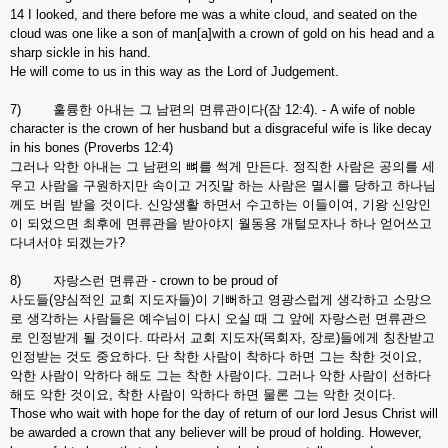
14 I looked, and there before me was a white cloud, and seated on the
cloud was one like a son of man[a]with a crown of gold on his head and a
sharp sickle in his hand.
He will come to us in this way as the Lord of Judgement.
7) 훌륭한 아내는 그 남편의 면류관이다(잠 12:4). - A wife of noble
character is the crown of her husband but a disgraceful wife is like decay
in his bones (Proverbs 12:4)
그러나 악한 아내는 그 남편의 뼈를 썩게 만든다. 정직한 사람은 공의를 세
우고 사람을 구원하지만 속이고 거짓말 하는 사람은 멸시를 당하고 하나님
께도 버림 받을 것이다. 신앙생활 하면서 수고하는 이들이여, 기왕 신앙인
이 되었으면 최후에 면류관을 받아야지 월동용 개털모자나 하나 얻어쓰고
다녀서야 되겠는가?
8) 자랑스런 면류관 - crown to be proud of
사도들(양심적인 교회 지도자들)이 기뻐하고 영광스럽게 생각하고 소망으
로 생각하는 사람들은 예수님이 다시 오실 때 그 앞에 자랑스런 면류관으
로 인정받게 될 것이다. 따라서 교회 지도자(목회자, 장로)들에게 칭찬받고
인정받는 것도 중요하다. 단 착한 사람이 착하다 하면 그는 착한 것이요,
악한 사람이 악하다 해도 그는 착한 사람이다. 그러나 악한 사람이 선하다
해도 악한 것이요, 착한 사람이 악하다 하면 물론 그는 악한 것이다.
Those who wait with hope for the day of return of our lord Jesus Christ will
be awarded a crown that any believer will be proud of holding. However,