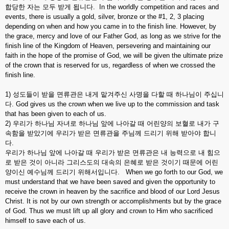
합당한 자는 모두 받게 됩니다. In the worldly competition and races and
events, there is usually a gold, silver, bronze or the #1, 2, 3 placing
depending on when and how you came in to the finish line. However, by
the grace, mercy and love of our Father God, as long as we strive for the
finish line of the Kingdom of Heaven, persevering and maintaining our
faith in the hope of the promise of God, we will be given the ultimate prize
of the crown that is reserved for us, regardless of when we crossed the
finish line.
1) 성도들이 받을 면류관은 내게 맡겨주신 사명을 다할 때 하나님이 주십니
다. God gives us the crown when we live up to the commission and task
that has been given to each of us.
2) 우리가 하나님 자녀로 하나님 앞에 나아갈 때 어린양의 보혈로 내가 구
속함을 받았기에 우리가 받은 면류관을 주님께 드리기 위해 받아야 합니
다.
우리가 하나님 앞에 나아갈 때 우리가 받은 면류관은 내 능력으로 내 힘으
로 받은 것이 아니라 그리스도의 대속의 은혜로 받은 것이기 때문에 어린
양이신 예수님께 드리기 위해서입니다. When we go forth to our God, we
must understand that we have been saved and given the opportunity to
receive the crown in heaven by the sacrifice and blood of our Lord Jesus
Christ. It is not by our own strength or accomplishments but by the grace
of God. Thus we must lift up all glory and crown to Him who sacrificed
himself to save each of us.