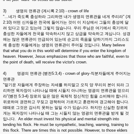
3) 생명의 면류관 (계시록 2:10) - crown of life
"…네가 죽도록 충성하라 그리하면 내가 생명의 면류관을 네게 주리라" (계
2:10) 어떤 신자들은 천국에 들어가는 것이 이 지상에서 그들의 충성에 달
려 있다고 믿고 있는데 그렇지 않습니다. 우리 주님은 여기에서 죽기까지
충성한 자들에게 천국을 약속하시지 않고 상급을 약속하고 계십니다. 성경
에는 많은 면류관이 언급되어 있는데 순교의 죽음을 당하기까지 그리스도
께 충성한 자들에게는 생명의 면류관이 주어질 것입니다. Many believe
that what you do in this world will determine if you enter the kingdom of
heaven. However, Jesus emphasizes that those who are faithful, even to
the point of death, will receive the victor's crown.
4) 영광의 면류관 (벧전5:3,4) - crown of glory-직분자들에게 주어지는
면류관
"맡기운 자들에게 주장하는 자세를 하지말고 오직 양 무리의 본이 되라 그
리하면 목자장이 나타나실 때에 시들지 아니하는 영광의 면류관을 얻으리
라"(벧전 5:3-4) 장로의 일은 많은 육체적 정신적인 힘을 소비해야 합니다.
위로하며 권면하고 꾸짖고 경책하며 가르치고 훈련하며 경고해야 합니다.
때때로 그것은 감사치 못하는 일일 수가 있습니다. 하지만 신실한 장로에
게는 목자장이 나타나실 때 그는 시들지 않는 영광의 면류관을 받게 될 것
입니다. An elder must invest his physical and mental strength into
tending his flock. He must be sympathetic, teaching, warning, training to
this flock. There are times this is not possible. However, to those elders