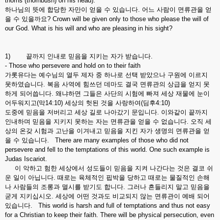
thorns (thornbush) on his head).”
하나님의 뜻에 합당한 자만이 얻을 수 있습니다. 어느 사람이 면류관을 얻
을 수 있을까요? Crown will be given only to those who please the will of
our God. What is his will and who are pleasing in his sight?
1) 끝까지 인내로 믿음을 지키는 자가 받습니다.
- Those who persevere and hold on to their faith
가롯유다는 예수님의 열두 제자 중 하나로 선택 받았으나 구원에 이르지
못하였습니다. 복음 사역에 힘쓰던 데마도 결국 면류관의 상급을 얻지 못
하게 되어씁니다. 왜냐하면 그들은 사단의 시험에 빠져 세상 재물에 눈이
어두워지고(막14:10) 세상의 헛된 것을 사랑하여(딤후4:10)
도중에 믿음을 저버리고 세상 길로 나아갔기 문입니다. 이와같이 끝까지
인내하며 믿음을 지키지 못하는 자는 면류관을 얻을 수 없습니다. 오직 세
상의 온갖 시험과 고난을 이겨내고 믿음을 지킨 자가 생명의 면류관을 얻
을 수 있습니다. There are many examples of those who did not
persevere and fell to the temptations of this world. One such example is
Judas Iscariot.
이 악하고 험한 세상에서 성도들이 믿음을 지켜 나간다는 것은 결코 쉬
운 일이 아닙니다. 때로는 육체적인 핍박을 당하고 때로는 물질적인 손해
나 사람들의 조롱과 멸시를 받기도 합니다. 그러나 흔들리지 말고 믿음을
굳게 지키십시오. 세상에 어떤 것과도 비교되지 않는 면류관이 예배 되어
있습니다. This world is harsh and full of temptations and thus not easy
for a Christian to keep their faith. There will be physical persecution, even