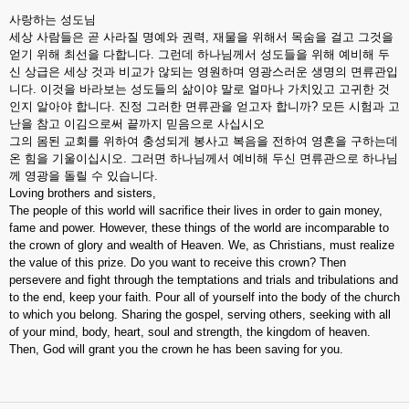
사랑하는 성도님
세상 사람들은 곧 사라질 명예와 권력, 재물을 위해서 목숨을 걸고 그것을
얻기 위해 최선을 다합니다. 그런데 하나님께서 성도들을 위해 예비해 두
신 상급은 세상 것과 비교가 않되는 영원하며 영광스러운 생명의 면류관입
니다. 이것을 바라보는 성도들의 삶이야 말로 얼마나 가치있고 고귀한 것
인지 알아야 합니다. 진정 그러한 면류관을 얻고자 합니까? 모든 시험과 고
난을 참고 이김으로써 끝까지 믿음으로 사십시오
그의 몸된 교회를 위하여 충성되게 봉사고 복음을 전하여 영혼을 구하는데
온 힘을 기울이십시오. 그러면 하나님께서 예비해 두신 면류관으로 하나님
께 영광을 돌릴 수 있습니다.
Loving brothers and sisters,
The people of this world will sacrifice their lives in order to gain money,
fame and power. However, these things of the world are incomparable to
the crown of glory and wealth of Heaven. We, as Christians, must realize
the value of this prize. Do you want to receive this crown? Then
persevere and fight through the temptations and trials and tribulations and
to the end, keep your faith. Pour all of yourself into the body of the church
to which you belong. Sharing the gospel, serving others, seeking with all
of your mind, body, heart, soul and strength, the kingdom of heaven.
Then, God will grant you the crown he has been saving for you.