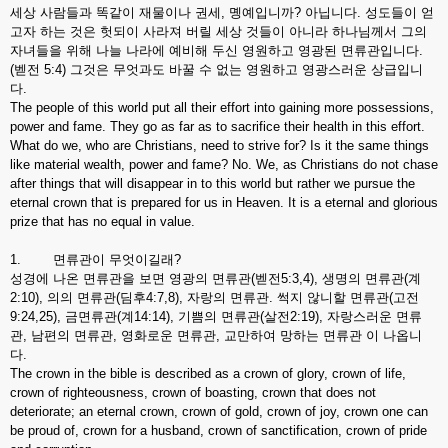
세상 사람들과 똑같이 재물이나 권세, 몡예입니까? 아닙니다. 성도들이 얻
고자 하는 것은 헛되이 사라져 버릴 세상 것들이 아니라 하나님께서 그의
자녀들을 위해 나늘 나라에 예비해 두신 영원하고 영광된 면류관입니다.
(벧전 5:4) 그것은 무엇과도 바꿀 수 없는 영원하고 영광스러운 상급입니
다.
The people of this world put all their effort into gaining more possessions,
power and fame. They go as far as to sacrifice their health in this effort.
What do we, who are Christians, need to strive for? Is it the same things
like material wealth, power and fame? No. We, as Christians do not chase
after things that will disappear in to this world but rather we pursue the
eternal crown that is prepared for us in Heaven. It is a eternal and glorious
prize that has no equal in value.
1. 면류관이 무엇이길래?
성경에 나온 면류관을 보면 영광의 면류관(벧전5:3,4), 생명의 면류관(계
2:10), 의의 면류관(딤후4:7,8), 자랑의 면류관. 썩지 않니할 면류관(고전
9:24,25), 금면류관(계14:14), 기쁨의 면류관(살전2:19), 자랑스러운 면류
관, 남편의 면류관, 영화로운 면류관, 교만하여 망하는 면류관 이 나옵니
다.
The crown in the bible is described as a crown of glory, crown of life,
crown of righteousness, crown of boasting, crown that does not
deteriorate; an eternal crown, crown of gold, crown of joy, crown one can
be proud of, crown for a husband, crown of sanctification, crown of pride