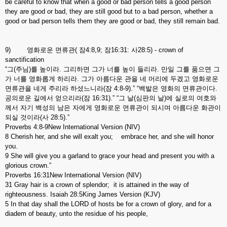
be careful to know that when a good or bad person tells a good person
they are good or bad, they are still good but to a bad person, whether a
good or bad person tells them they are good or bad, they still remain bad.
9) 영화로운 면류관( 잠4:8,9; 잠16:31: 사28:5) - crown of
sanctification
“그(주님)를 높이라. 그리하면 그가 너를 높이 들리라. 만일 그를 품으면 그
가 너를 영화롭게 하리라. 그가 아름다운 관을 네 머리에 두겠고 영화로운
면류관을 네게 주리라 하셨느니라(잠 4:8-9).” “백발은 영화의 면류관이다.
공의로운 길에서 얻으리라(잠 16:31).” “그 날(심판의 날)에 실로의 여호와
께서 자기 백성의 남은 자에게 영화로운 면류관이 되시며 아름다운 화관이
되실 것이라(사 28:5).”
Proverbs 4:8-9New International Version (NIV)
8 Cherish her, and she will exalt you; embrace her, and she will honor
you.
9 She will give you a garland to grace your head and present you with a
glorious crown.”
Proverbs 16:31New International Version (NIV)
31 Gray hair is a crown of splendor; it is attained in the way of
righteousness. Isaiah 28:5King James Version (KJV)
5 In that day shall the LORD of hosts be for a crown of glory, and for a
diadem of beauty, unto the residue of his people,