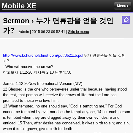
Mobile XE
Menu
Sermon
› 누가 면류관을 얻을 것인
가?
Admin | 2015.06.23 09:52:41 |
Skip to menu
http://www.kchurchofchrist.com/pdf/062115.pdf
누가 면류관을 얻을 것인
가?
- Who will receive the crown?
야고보서 1:12-20 계시록 2:10 딤후4:7,8
James 1:12-20New International Version (NIV)
12 Blessed is the one who perseveres under trial because, having stood
the test, that person will receive the crown of life that the Lord has
promised to those who love him.
13 When tempted, no one should say, “God is tempting me.” For God
cannot be tempted by evil, nor does he tempt anyone; 14 but each person
is tempted when they are dragged away by their own evil desire and
enticed. 15 Then, after desire has conceived, it gives birth to sin; and sin,
when it is full-grown, gives birth to death.