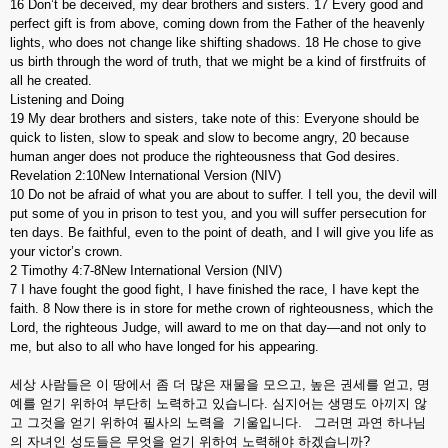
16 Don’t be deceived, my dear brothers and sisters. 17 Every good and
perfect gift is from above, coming down from the Father of the heavenly
lights, who does not change like shifting shadows. 18 He chose to give
us birth through the word of truth, that we might be a kind of firstfruits of
all he created.
Listening and Doing
19 My dear brothers and sisters, take note of this: Everyone should be
quick to listen, slow to speak and slow to become angry, 20 because
human anger does not produce the righteousness that God desires.
Revelation 2:10New International Version (NIV)
10 Do not be afraid of what you are about to suffer. I tell you, the devil will
put some of you in prison to test you, and you will suffer persecution for
ten days. Be faithful, even to the point of death, and I will give you life as
your victor’s crown.
2 Timothy 4:7-8New International Version (NIV)
7 I have fought the good fight, I have finished the race, I have kept the
faith. 8 Now there is in store for methe crown of righteousness, which the
Lord, the righteous Judge, will award to me on that day—and not only to
me, but also to all who have longed for his appearing.
세상 사람들은 이 땅에서 좀 더 많은 재물을 모으고, 높은 권세를 얻고, 명
예를 얻기 위하여 부단히 노력하고 있습니다. 심지어는 생명도 아끼지 않
고 그것을 얻기 위하여 필사의 노력을 기울입니다. 그러면 과연 하나님
의 자녀인 성도들은 무엇을 얻기 위하여 노력해야 하겠습니까?