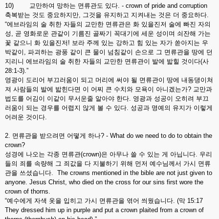
10) 교만하여 망하는 면류관도 있다. - crown of pride and corruption
축복받는 것도 중요하지만, 그것을 유지하고 지켜내는 것은 더 중요하다.
“에브라임의 술 취한 자들의 교만한 면류관은 화 있을진저 술에 빠진 자의
성, 곧 영화로운 관같이 기름진 골짜기 꼭대기에 세운 성이며 쇠잔해 가는
꽃 같으니 화 있을진저! 보라 주께 있는 강하고 힘 있는 자가 쏟아지는 우
박같이, 파괴하는 광풍 같이 큰 물이 넘침같이 손으로 그 면류관을 땅에 던
지리니 에브라임의 술 취한 자들의 교만한 면류관이 발에 밟힐 것이다(사
28:1-3).”
영광이 도리어 부끄러움이 되고 머리에 써야 될 면류관이 땅에 내동댕이쳐
져 사람들의 발에 밟힌다면 이 어찌 큰 수치와 모욕이 아니겠는가? 교만과
법도를 어김이 이같이 무서운줄 알아야 한다. 영광과 성공이 오히려 부끄
러움이 되는 경우를 어렵지 않게 볼 수 있다. 성공과 명예의 유지가 이렇게
어려운 것이다.
2. 면류관을 받으려면 어떻게 하나? - What do we need to do to obtain the
crown?
성경에 나오는 각종 면류관(crown)은 아무나 쓸 수 있는 게 아닙니다. 우리
들의 죄를 속량해 그 죄값을 다 지불하기 위해 먼저 예수님께서 가시 면류
관을 쓰셨습니다. The crowns mentioned in the bible are not just given to
anyone. Jesus Christ, who died on the cross for our sins first wore the
crown of thorns.
“예수에게 자색 옷을 입히고 가시 면류관을 엮어 씌웠습니다. (막 15:17
They dressed him up in purple and put a crown plaited from a crown of