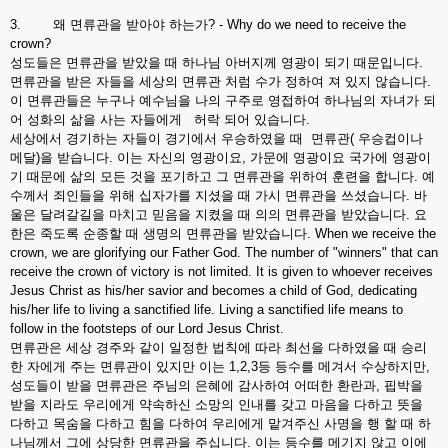
3. 왜 면류관을 받아야 하는가? - Why do we need to receive the
crown?
성도들은 면류관을 받았을 때 하나님 아버지께 영광이 되기 때문입니다.
면류관을 받은 자들을 세상의 면류관 처럼 수가 정하여 져 있지 않습니다.
이 면류관들은 누구나 예수님을 나의 구주로 영접하여 하나님의 자녀가 되
어 성화의 삶을 사는 자들에게 허락 되어 있습니다.
세상에서 경기하는 자들이 경기에서 우승하였을 때 면류관( 우승컵이나
메달)을 받습니다. 이는 자신의 영광이요, 가문에 영광이요 국가에 영광이
기 때문에 삶의 모든 것을 포기하고 그 면류관을 위하여 훈련을 합니다. 예
수께서 죄인들을 위해 십자가를 지셨을 때 가시 면류관을 쓰셨습니다. 바
울은 달려갈길을 마치고 믿음을 지켰을 때 의의 면류관을 받았습니다. 요
한은 죽도록 순종할 때 생명의 면류관을 받았습니다. When we receive the
crown, we are glorifying our Father God. The number of "winners" that can
receive the crown of victory is not limited. It is given to whoever receives
Jesus Christ as his/her savior and becomes a child of God, dedicating
his/her life to living a sanctified life. Living a sanctified life means to
follow in the footsteps of our Lord Jesus Christ.
면류관은 세상 경주와 같이 일정한 법칙에 따라 최선을 다하였을 때 승리
한 자에게 주는 면류관이 있지만 이는 1,2,3등 등수를 메겨서 수상하지만,
성도들이 받을 면류관은 주님의 은혜에 감사하여 어떠한 환란과, 핍박을
받을 지라도 우리에게 약속하신 소망의 인내를 갖고 마음을 다하고 뜻을
다하고 목숨을 다하고 힘을 다하여 우리에게 맡겨주신 사명을 행 할 때 하
나님께서 그에 상당한 면류관을 주십니다. 이는 등수를 메기지 않고 이에