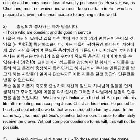
ridicule and in many cases loss of worldly possessions. However, we, as
Christians, must not waiver and we must keep our faith in Him who has
prepared a crown that is incomparable to anything in this world.
2) 충성되게 봉사하는 자가 받습니다.
- Those who are obedient and do good in service
바울은 자신의 달려갈 길을 마친 후에 자기에게 의의 면류관이 주어질 것
임을 (딤후4:7,8) 확신하였습니다. 이는 바울이 평생동안 하나님이 자신에
게 맡긴 사명을 위하여 죽도록 충성하였기 때문입니다. 이와같이 하나님이
주시는 면류관은 하나님의 일을 위하여 죽도록 충성한 자이어야 받을 수
있습니다.(계2:10) 교회안에서 성도들은 감당해야 할 봉사의 사명들을 소
홀히 하고 온전히 충성하지 못하면서도 하나님께서 주시는 면류관만을 받
고자 하는 사람들이 얼마나 많습니까? 이런 자들은 결코 영광의 면류관을
받을 수 없습니다.
무슨 일을 하든지 죽도로 충성하되 자신의 일보다 하나님의 일들을 먼저
생각하고 주어진 일에 마음을 다하십시요 그러면 하나님께서 생명의 면류
관을 받을 것입니다. We are very familiar with the effort Paul put into his
life after meeting and accepting Jesus Christ as his savior. He poured his
heart and soul into the works that was entrusted to him by Jesus. In the
same way , we must put God's priorities before ours in order to ultimately
receive the crown. Without complete obedience to his will, this will not be
possible.
3) 복음을 전하는 자가 받습니다. - To those who share the gospel