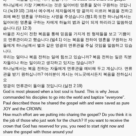
하나님께서 가장 기뻐하시는 것은 잃어버린 영혼을 잧아 구원하는 것입니
다.(눅19:10) 그래서 예수께서 제자들에게 땅 끝까지 이르러 복음을 전하고
죄에 빠진 영혼을 구하라는 사명을 주셨습니다.(행1:8) 또한 하나님께서는
잃어비린 영혼을 구하는 자에게 하늘의 볈과 같이 되게 하리라고 말씀하셨
습니다.(단 12:3)
바울은 자신이 전한 복음을 통해 믿음을 가지게 된 형제들을 보고 ‘기쁨이
요 면류관이라고 했습니다.(빌4:1) 이는 복음을 전하여 영혼을 구원하는 자
들에게 하나님께서 별과 같은 영광의 면류관을 주실 것임을 말씀하고 있습
니다.
우리는 얼마나 복음 전하는 일에 힘쓰고 있습니까? 복음 전하는 일은 직분
자들이나 하는 일이라고 생각하고 있지는 않습니까?
하나님께서는 복음 전하는 자들에게 면류관을 예비해 두고 계십니다. 면류
관을 받기 원하십니까? 여러분이 계시는 어느곳에서든지 복음을 전하십시
오
영광의 면류관이 돌아올 것입니다.(살전 2:19)
God is most pleased when a lost soul is found. This is why Jesus
commanded his disciples to go into the world and baptize "everyone".
Paul described those he shared the gospel with and were saved as pure
JOY and the CROWN.
How much effort are we putting into sharing the gospel? Do you think it is
the job of those who just work for the church? If you want to receive the
crown that God has reserved for you, you need to start right now and
share the gospel with those around you!