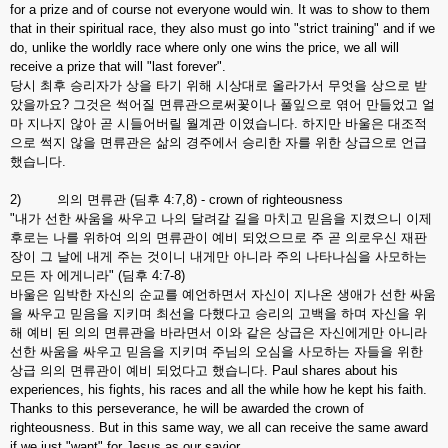
for a prize and of course not everyone would win. It was to show to them
that in their spiritual race, they also must go into "strict training" and if we
do, unlike the worldly race where only one wins the price, we all will
receive a prize that will "last forever".
당시 최후 승리자가 상을 타기 위해 시상대로 올라가서 무엇을 상으로 받
았을까요? 그것은 썩어질 면류관으로써꽃이나 풀잎으로 엮어 만들었고 얼
마 지나지 않아 곧 시들어버릴 월계관 이였습니다. 하지만 바울은 대조적
으로 썩지 않을 면류관은 삶의 경주에서 승리한 자를 위한 상급으로 언급
했습니다.
2) 의의 면류관 (딤후 4:7,8) - crown of righteousness
"내가 선한 싸움을 싸우고 나의 달려갈 길을 마치고 믿음을 지켰으니 이제
후로는 나를 위하여 의의 면류관이 예비 되었으므로 주 곧 의로우신 재판
장이 그 날에 내게 주는 것이니 내게만 아니라 주의 나타나심을 사모하는
모든 자 에게니라" (딤후 4:7-8)
바울은 임박한 자신의 순교를 예언하면서 자신이 지나온 생애가 선한 싸움
을 싸우고 믿음을 지키며 최선을 다했다고 승리의 고백을 하며 자신을 위
해 예비 된 의의 면류관을 바라면서 이와 같은 상급은 자신에게만 아니라
선한 싸움을 싸우고 믿음을 지키며 주님의 오심을 사모하는 자들을 위한
상급 의의 면류관이 예비 되었다고 했습니다. Paul shares about his
experiences, his fights, his races and all the while how he kept his faith.
Thanks to this perseverance, he will be awarded the crown of
righteousness. But in this same way, we all can receive the same award
if we just "want" for Jesus as our savior.