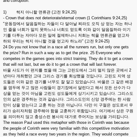
and corruption.
1) 썩지 아니할 면류관 (고전 9:24,25)
- Crown that does not deteriorate/eternal crown (1 Corinthians 9:24,25)
"운동장에서 달음질하는 자들이 다 달아날 찌라도 오직 상 얻는 자는 하나
인 줄을 너희가 알지 못하느냐 너희도 얻도록 이와 같이 달음질하라 이기
기를 다투는 자마다 모든 일에 절제하나니 저희는 썩을 면류관을 얻고자
하되 우리는 썩지 아니할 것을 얻고자 하노라" (고전 9:24-25)
24 Do you not know that in a race all the runners run, but only one gets
the prize? Run in such a way as to get the prize. 25 Everyone who
competes in the games goes into strict training. They do it to get a crown
that will not last, but we do it to get a crown that will last forever.
바울 사도가 이 편지를 썼을 때 그는 고린도에서 그리 멀지 않은 곳에서 2
년마다 개최했던 고대 그리스 경기를 회상했을 것입니다. 고린도 지역 성
도들은 이와 같은 경기를 너무도 잘 알고 있었습니다. 바울은 그 같은 배경
을 염두에 두고 많은 사람들이 경기장에서 달린다고 해서 모든 선수가 다
상을 얻는 것이 아님을 고린도 성도들에게 상기시키고 있습니다. 그리스도
인의 삶은 경주하는 것과 같습니다. 그리스도인의 신앙 경주에는 한 사람
만이 상을 얻는다고 교훈 하는 것은 아닙니다. 다만 이 구절은 성도로서 우
리가 승리자처럼 경주해야 함을 교훈하기 위함입니다. 여기에서 상은 구원
을 의미하지 않고 충성스런 봉사의 대가로 주어지는 보상을 가리킵니다.
The reason Paul used this metaphor with those in Corinth was because
the people of Corinth were very familiar with this competitive motivation
as they held a race every two years in the region. They would compete