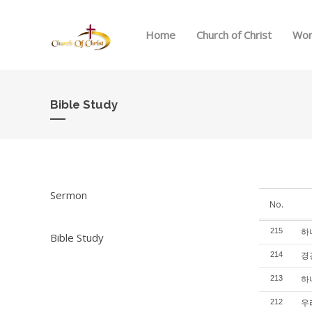
Home
Church of Christ
Wor
Bible Study
Sermon
No.
하
215
Bible Study
경건
214
하나
213
우리
212