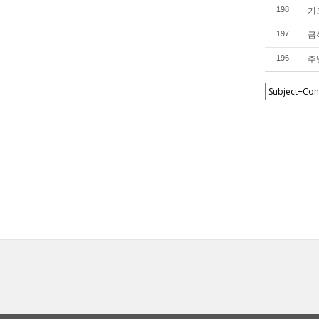
기도
198
금
197
주님
196