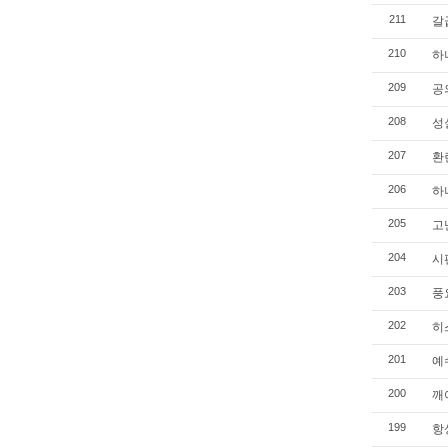
갈
211
하나
210
공의
209
성실
208
환란
207
하나
206
고난
205
시편
204
풍요
203
히스
202
예수
201
깨어
200
항상
199