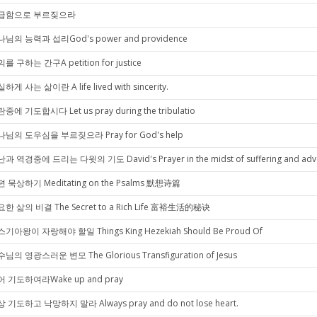
급함으로 부르짖으라
님의 능력과 섭리God's power and providence
를 구하는 간구A petition for justice
하게 사는 삶이란 A life lived with sincerity.
중에 기도합시다 Let us pray during the tribulatio
님의 도우심을 부르짖으라 Pray for God's help
과 역경중에 드리는 다윗의 기도 David's Prayer in the midst of suffering and adve
 묵상하기 Meditating on the Psalms 默想诗篇
한 삶의 비결 The Secret to a Rich Life 富裕生活的秘诀
기아왕이 자랑해야 할일 Things King Hezekiah Should Be Proud Of
님의 영광스러운 변모 The Glorious Transfiguration of Jesus
 기도하여라Wake up and pray
 기도하고 낙망하지 말라 Always pray and do not lose heart.