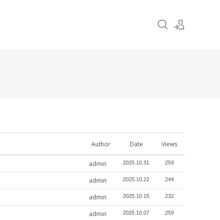
Sign In
Sign Up
Author
Date
Views
admin
2025.10.31
259
admin
2025.10.22
244
admin
2025.10.15
232
admin
2025.10.07
259