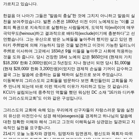
가르치고 있습니다.
한걸음 더 나아가 그들은 “말씀의 충실”한 것에 그치지 아니하고 말씀의 실
천을 보여주었습니다. 발톤 스톤은 1800년 이전 이미 노예제도는 “이를 교
회의 특권으로 지속적으로 실행하는 사람들에게, 도덕적 악(evil)이며 매우
극악무도(heinous)하고 결과적으로 배타적(exclude)이기에 충분하다”고 선
언했습니다. 그는 유산으로 받은 노예들을 놓아주려 했지만 살고 있던 켄
터키 주州법에 의해 가능하지 않은 것을 발견하고 이것이 가능한 일리노이
주州로 이사하여 그곳에서 1834년 9월 이들을 놓아주고 사회에 적응하는
것을 도와 줍니다. 당시 건장한 18세 노예의 값은 $650인데 (현재의 가치
$18,200/ 한화 2,000만원)이고 5년정도 지나 청년이 되면 당시 $1,000불
(현재 $28,000/ 한화 3,200만원)이었지만 경제적 손실을 기꺼이 감수하고
결국 그는 말씀에 순종하는 길을 택하여 실천으로 보여 주었습니다.
미동북부의 그리스도의 교회들을 방문하다 보면 흑인들만의 교회들을 자
주 만나게 되는데 바로 이런 역사적 이유가 자리하고 있는 것 같습니다.
KCU가 설립되는데 중추적인 역할을 했던 워싱턴 DC 소재 “16가와 디카투
어 그리스도의교회”도 이와 같은 구성입니다.
그리스도의 교회에 속해 있는 우리에게 선구자들의 자랑스러운 말씀 실천
의 유산은 아전인수식 성경 해석(eisegesis)을 경계하고 하나님의 말씀에
대한 정확한 이해와 해석 그리고 그것의 이해득실과 상관없는 일관되고 지
속적인 실천을 요구합니다.
21세기 오늘 노동자와 경영자, 임명자와 임면권자, 평신도와 목회자 따위