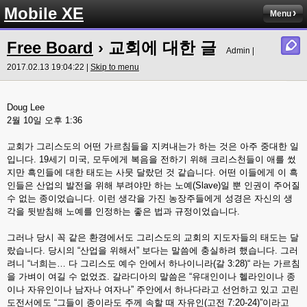
Mobile XE
Menu
Free Board
› 교회에 대한 글
Admin |
2017.02.13 19:04:22 |
Skip to menu
Doug Lee
2월 10일 오후 1:36
교회가 그리스도의 어떤 가르침들을 지켜내는가 하는 것은 아주 중대한 일
입니다. 19세기 미국, 모두에게 복음을 전하기 위해 크리스천들이 애를 썼
지만 흑인들에 대한 태도는 사뭇 달랐던 것 같습니다. 어떤 이들에게 이 흑
인들은 산업의 발전을 위해 부려야만 하는 노예(Slave)일 뿐 인권이 주어질
수 없는 종이었습니다. 이런 생각을 가진 농장주들에게 성경은 자신의 생
각을 뒷받침해 노예를 인정하는 좋은 법과 규정이었습니다.
그러나 당시 꼭 같은 환경에서도 그리스도의 교회의 지도자들의 태도는 달
랐습니다. 당시의 “산업을 위해서” 보다는 말씀에 충실하려 했습니다. 그러
려니 “너희는… 다 그리스도 예수 안에서 하나이니라(갈 3:28)“ 라는 가르침
을 가벼이 여길 수 없었죠. 갈라디아의 말씀은 “유대인이나 헬라인이나 종
이나 자유인이나 남자나 여자나” 주안에서 하나다라고 선언하고 있고 고린
도전서에도 “그들이 종이라도 주께 속할 때 자유인(고전 7:20-24)”이라고