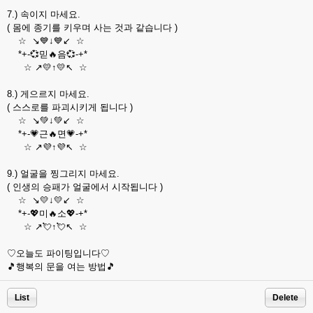
7.) 속이지 마세요.
( 몸에 종기를 키우며 사는 것과 같습니다 )
☆ ↘💙↓💙↙ ☆
*+-💞믿🔥음💞-+*
☆ ↗💛↑💛↖ ☆
8.) 게으르지 마세요.
( 스스로를 파괴시키게 됩니다 )
☆ ↘💚↓💚↙ ☆
*+-💗근🔥면💗-+*
☆ ↗💜↑💜↖ ☆
9.) 얼굴을 찡그리지 마세요.
( 인생의 승패가 얼굴에서 시작됩니다 )
☆ ↘💛↓💛↙ ☆
*+-💖미🔥소💖-+*
☆ ↗💘↑💘↖ ☆
♡오늘도 파이팅입니다♡
🎵행복의 문을 여는 방법🎵
List
Delete