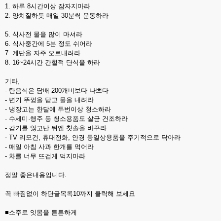
1. 하루 8시간이상 잠자지마라
2. 양치질하듯 매일 30분씩 운동하라
5. 식사전 물을 많이 마셔라
6. 식사중간에 5분 정도 쉬어라
7. 계단을 자주 오르내려라
8. 16~24시간 간헐적 단식을 하라
기타,
- 탄음식은 담배 200개비보다 나쁘다
- 변기 뚜껑을 닫고 물을 내려라
- 냉장고는 한달에 두번이상 청소하라
- 수세미·행주 등 청소용품도 살균 건조하라
- 감기를 앓고난 뒤엔 칫솔을 바꾸라
- TV 리모건, 휴대전화, 안경 등일상용품을 주기적으로 닦아라
- 매일 아침 사과 한개를 먹어라
- 차를 너무 뜨겁게 먹지마라
정말 좋은내용입니다.
꼭 빠짐없이 하단글목록10까지 클릭해 보세요
■소주로 잇몸을 튼튼하게