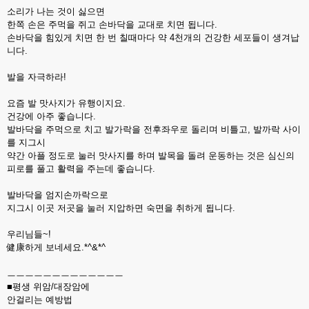
소리가 나는 것이 싫으면
한쪽 손은 주먹을 쥐고 손바닥을 교대로 치면 됩니다.
손바닥을 힘있게 치면 한 번 칠때마다 약 4천개의 건강한 세포들이 생겨납
니다.
발을 자극하라!
요즘 발 맛사지가 유행이지요.
건강에 아주 좋습니다.
발바닥을 주먹으로 치고 발가락을 전후좌우로 돌리며 비틀고, 발까락 사이
를 지그시
약간 아플 정도로 눌러 맛사지를 하며 발목을 돌려 운동하는 것은 심신의
피로를 풀고 활력을 주는데 좋습니다.
발바닥을 엄지손까락으로
지그시 이곳 저곳을 눌러 지압하면 숙면을 취하게 됩니다.
우리님들~!
健康하게 보네세요.*^&*^
ㅡㅡㅡㅡㅡㅡㅡㅡㅡㅡㅡㅡㅡ
■평생 위암/대장암에
안걸리는 예방법