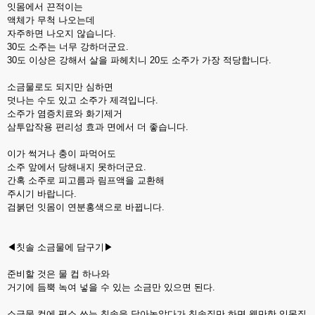
잇몸에서 끈적이는
액체가 무척 나오는데
자주하면 나오지 않습니다.
30도 소주는 너무 강하더군요.
30도 이상은 강해서 살을 파헤치니 20도 소주가 가장 적당합니다.
소금물로도 되지만 심하면
덧나는 수도 있고 소주가 제격입니다.
소주가 염증치료와 화기제거
삼투압작용 편리성 효과 면에서 더 좋습니다.
이가 썩거나 충이 파먹어도
소주 앞에서 당해내지 못하더군요.
간혹 소주로 피고름과 림프액을 교환해
주시기 바랍니다.
검붉던 잇몸이 연분홍색으로 바뀝니다.
◀칫솔 소금물에 담구기▶
준비할 것은 물 컵 하나와
거기에 듬뿍 녹여 넣을 수 있는 소금만 있으면 된다.
소금물 컵에 평소 쓰는 칫솔을 담아놓았다가 칫솔질만 하면 웬만한 잇몸질