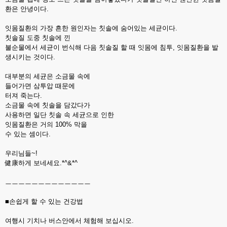
환은 안녕이다.
잇몸질환의 가장 흔한 원인자는 칫솔에 숨어있는 세균이다.
칫솔질 도중 칫솔에 낀
불순물에서 세균이 번식해 다음 칫솔질 할 때 잇몸에 침투, 잇몸질환을 발
생시키는 것이다.
대부분의 세균은 소금물 속에
들어가면 삼투압 때문에
터져 죽는다.
소금물 속에 칫솔을 담갔다가
사용하면 일단 칫솔 속 세균으로 인한
잇몸질환은 거의 100% 막을
수 있는 셈이다.
우리님들~!
健康하게 보네세요.*^&*^
ㅡㅡㅡㅡㅡㅡㅡㅡㅡㅡㅡㅡㅡ
■손쉽게 할 수 있는 건강법
여행시 기치나 버스안에서 체험해 보십시오.