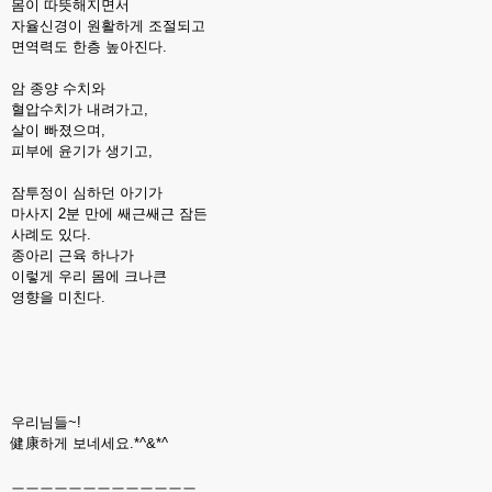
몸이 따뜻해지면서
자율신경이 원활하게 조절되고
면역력도 한층 높아진다.
암 종양 수치와
혈압수치가 내려가고,
살이 빠졌으며,
피부에 윤기가 생기고,
잠투정이 심하던 아기가
마사지 2분 만에 쌔근쌔근 잠든
사례도 있다.
종아리 근육 하나가
이렇게 우리 몸에 크나큰
영향을 미친다.
우리님들~!
健康하게 보네세요.*^&*^
ㅡㅡㅡㅡㅡㅡㅡㅡㅡㅡㅡㅡㅡ