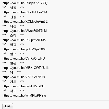
https://youtu.be/RDqeKZq_ZCQ
*** 췌장 ***
https://youtu.be/gYY1FkEraOM
*** 신장 ***
https://youtu.be/XOMbctuVm8E
*** 대장 ***
https://youtu.be/vWso599T7LM
*** 소장 ***
https://youtu.be/P65pmv9Ef3o
*** 방광 ***
https://youtu.be/ycFo49p-G0M
*** 림프 ***
https://youtu.be/0VtFxO_zI4U
*** 혈관 ***
https://youtu.be/MBz1CWFYU1k
*** 뇌 ***
https://youtu.be/v77LGMNf6Is
*** 기도 ***
https://youtu.be/dw2Htl5jGDU
*** 식도 ***.
https://youtu.be/whMPfxPRY-g
List