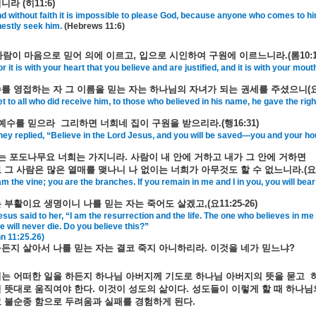
지니라
(
히
11:6)
d without faith it is impossible to please God, because anyone who comes to h
nestly seek him.
(Hebrews 11:6)
사람이
마음으로
믿어
의에
이르고
,
입으로
시인하여
구원에
이르느니라
.(
롬
10:
r it is with your heart that you believe and are justified, and it is with your m
수를
영접하는
자
그
이름을
믿는
자는
하나님의
자녀가
되는
권세를
주셨으니
(
t to all who did receive him, to those who believed in his name, he gave the ri
예수를
믿으라
그리하면
너희네
집이
구원을
받으리라
.(
행
16:31)
ey replied, “Believe in the Lord Jesus, and you will be saved—you and your ho
는
포도나무요
너희는
가지니라
.
사람이
내
안에
거하고
내가
그
안에
거하면
로
그
사람은
많은
열매를
맺나니
나
없이는
너희가
아무것도
할
수
없느니라
.(
요
am the vine; you are the branches. If you remain in me and I in you, you will be
는
부활이요
생명이니
나를
믿는
자는
죽어도
살겠고
,(
요
11:25-26)
sus said to her, “I am the resurrection and the life. The one who believes in me 
e will never die. Do you believe this?”
n 11:25.26)
구든지
살아서
나를
믿는
자는
결코
죽지
아니하리라
.
이것을
네가
믿느냐
?
리는
어떠한
일을
하든지
하나님
아버지께
기도로
하나님
아버지의
뜻을
묻고
의
뜻대로
움직여야
한다
.
이것이
성도의
삶이다
.
성도들이
이렇게
할
때
하나님
고
불순종
함으로
두려움과
실패를
경험하게
된다
.