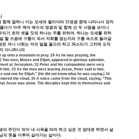
사
와
함께
말하니
이는
모세와
엘리야라
31
영광
중에
나타나서
장차
졸다가
아주
깨어
예수의
영광과
및
함께
선
두
사람을
보더니
우리가
초막
셋을
짓되
하나는
주를
위하여
,
하나는
모세를
위하
말
할
즈음에
구름이
와서
저희를
덮는지라
구름
속으로
들어갈
받은
자니
너희는
저의
말을
들으라
하고
36
소리가
그치매
오직
지
아니하니라
 up onto a mountain to pray. 29 As he was praying, the
30 Two men, Moses and Elijah, appeared in glorious splendor,
illment at Jerusalem. 32 Peter and his companions were very
h him. 33 As the men were leaving Jesus, Peter said to him,
es and one for Elijah.” (He did not know what he was saying.) 34
ntered the cloud. 35 A voice came from the cloud, saying, “This
hat Jesus was alone. The disciples kept this to themselves and
생의
주인이
되어
내
사욕을
따라
하고
싶은
것
맘대로
하면서
살
님의
뜻을
이루며
살아가는
삶이다
.