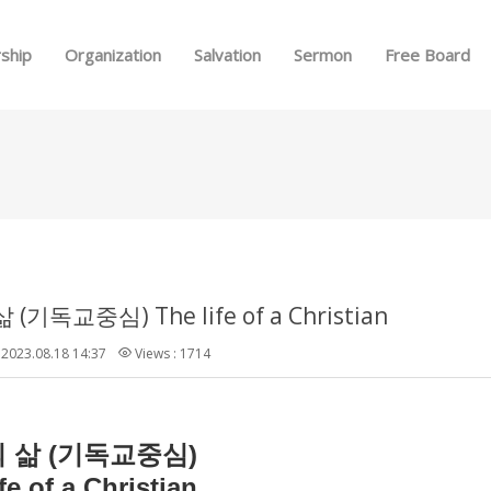
Skip to menu
ship
Organization
Salvation
Sermon
Free Board
(기독교중심) The life of a Christian
2023.08.18 14:37
Views : 1714
(
)
의
삶
기독교중심
fe of a Christian