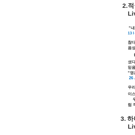
2.
적
Li
“
내
13 I
참
음
셨
믿
“
영
26 
우
이
럼
3.
하
Li