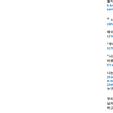
할
6 An
ear
“
10Fo
예
12Ye
“
주
31Th
“
나
바
5“I 
나
25Je
in m
(Joh
누
우
님
하