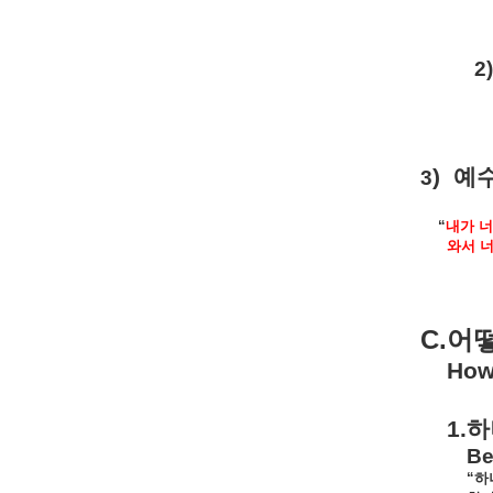
2)
)
예
3
“
내가
너
와서
C.
어
How 
1.
하
Be
“
하