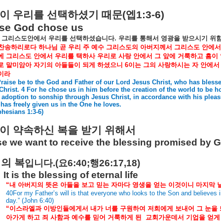
이
우리를
선택하셨기
때문
(
엡
1:3-6)
se God chose us
그리스도안에서
우리를
선택하셨습니다
.
우리를
통해서
영광을
받으시기
위
찬송하리로다
하나님
곧
우리
주
예수
그리스도의
아버지께서
그리스도
안에서
에
그리스도
안에서
우리를
택하사
우리로
사랑
안에서
그
앞에
거룩하고
흠이
로
말미암아
자기의
아들들이
되게
하셨으니
6
이는
그의
사랑하시는
자
안에서
이라
Praise be to the God and Father of our Lord Jesus Christ, who has blesse
 Christ. 4 For he chose us in him before the creation of the world to be h
r adoption to sonship through Jesus Christ, in accordance with his pleas
 has freely given us in the One he loves.
phesians 1:3-6)
이
약속하신
복을
받기
위해서
e we want to receive the blessing promised by 
생의
복
입니다
.(
요
6:40;
행
26:17,18)
It is the blessing of eternal life
“
내
아버지의
뜻은
아들을
보고
믿는
자마다
영생을
얻는
이것이니
마지막
40For my Father’s will is that everyone who looks to the Son and believes in 
day.” (John 6:40)
“
이스라엘과
이방인들에게서
내가
너를
구원하여
저희에게
보내어
그
눈을
아가게
하고
죄
사함과
예수를
믿어
거룩하게
된
교회가운데서
기업을
얻게