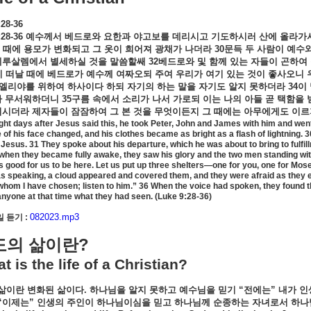
28-36
:28-36
예수께서
베드로와
요한과
야고보를
데리시고
기도하시러
산에
올라가
때에
용모가
변화되고
그
옷이
희어져
광채가
나더라
30
문득
두
사람이
예수
예루살렘에서
별세하실
것을
말씀할쌔
32
베드로와
및
함께
있는
자들이
곤하여
이
떠날
때에
베드로가
예수께
여짜오되
주여
우리가
여기
있는
것이
좋사오니
엘리야를
위하여
하사이다
하되
자기의
하는
말을
자기도
알지
못하더라
34
이
가
무서워하더니
35
구름
속에서
소리가
나서
가로되
이는
나의
아들
곧
택함을
이시더라
제자들이
잠잠하여
그
본
것을
무엇이든지
그
때에는
아무에게도
이르
ght days after Jesus said this, he took Peter, John and James with him and went
of his face changed, and his clothes became as bright as a flash of lightning. 
h Jesus. 31 They spoke about his departure, which he was about to bring to fulf
 when they became fully awake, they saw his glory and the two men standing wit
 is good for us to be here. Let us put up three shelters—one for you, one for Mos
s speaking, a cloud appeared and covered them, and they were afraid as they e
whom I have chosen; listen to him.” 36 When the voice had spoken, they found t
l anyone at that time what they had seen. (Luke 9:28-36)
082023.mp3
 듣기 :
?
도의
삶이란
t is the life of a Christian?
삶이란
변화된
삶이다
.
하나님을
알지
못하고
예수님을
믿기
“
전에는
”
내가
인
“
이제는
”
인생의
주인이
하나님이심을
믿고
하나님께
순종하는
자녀로서
하나