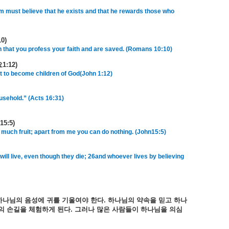
im must believe that he exists and that he rewards those who
10)
outh that you profess your faith and are saved. (Romans 10:10)
요
1:12)
ght to become children of God(John 1:12)
usehold.” (Acts 16:31)
15:5)
ar much fruit; apart from me you can do nothing. (John15:5)
will live, even though they die; 26and whoever lives by believing
하나님의
음성에
귀를
기울여야
한다
.
하나님의
약속을
믿고
하나
의
손길을
체험하게
된다
.
그러나
많은
사람들이
하나님을
의심