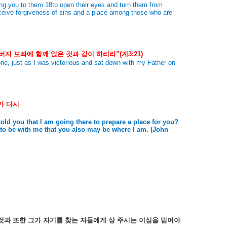
ing you to them 18to open their eyes and turn them from
eceive forgiveness of sins and a place among those who are
버지
보좌에
함께
앉은
것과
같이
하리라
”(
계
3:21)
hrone, just as I was victorious and sat down with my Father on
n
가
다시
old you that I am going there to prepare a place for you?
u to be with me that you also may be where I am. (John
것과
또한
그가
자기를
찾는
자들에게
상
주시는
이심을
믿어야