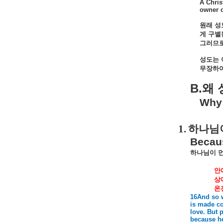
A Chris
owner o
원래
성
게
구별
그러므
성도는
무장하
B.
왜
Why 
1.
하나님
Becaus
하나님이
안
상
온
16And so w
is made co
love. But 
because he