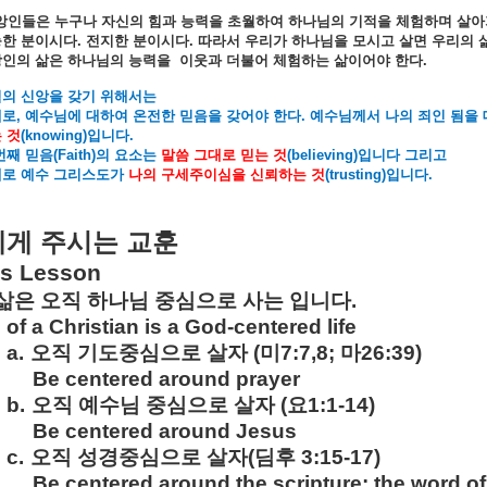
앙인들은
누구나
자신의
힘과
능력을
초월하여
하나님의
기적을
체험하며
살아
능한
분이시다
.
전지한
분이시다
.
따라서
우리가
하나님을
모시고
살면
우리의
앙인의
삶은
하나님의
능력을
이웃과
더불어
체험하는
삶이어야
한다
.
험의
신앙을
갖기
위해서는
째로
,
예수님에
대하여
온전한
믿음을
갖어야
한다
.
예수님께서
나의
죄인
됨을
는
것
(knowing)
입니다
.
번째
믿음
(Faith)
의
요소는
말씀
그대로
믿는
것
(believing)
입니다
그리고
째로
예수
그리스도가
나의
구세주이심을
신뢰하는
것
(trusting)
입니다
.
에게
주시는
교훈
’s Lesson
삶은
오직
하나님
중심으로
사는
입니다
.
e of a Christian is a God-centered life
a.
오직
기도중심으로
살자
(
미
7:7,8;
마
26:39)
Be centered around prayer
b.
오직
예수님
중심으로
살자
(
요
1:1-14)
Be centered around Jesus
c.
오직
성경중심으로
살자
(
딤후
3:15-17)
Be centered around the scripture; the word o