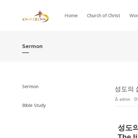
Home
Church of Christ
Wor
Sermon
Sermon
성도의 삶 
admin
Bible Study
성도
The li