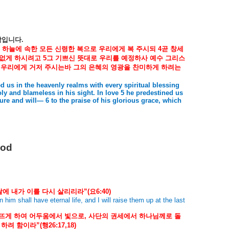
함입니다
.
하늘에
속한
모든
신령한
복으로
우리에게
복
주시되
4
곧
창세
없게
하시려고
5
그
기쁘신
뜻대로
우리를
예정하사
예수
그리스
우리에게
거저
주시는바
그의
은혜의
영광을
찬미하게
하려는
d us in the heavenly realms with every spiritual blessing
oly and blameless in his sight. In love 5 he predestined us
ure and will— 6 to the praise of his glorious grace, which
God
날에
내가
이를
다시
살리리라
”(
요
6:40)
him shall have eternal life, and I will raise them up at the last
뜨게
하여
어두움에서
빛으로
,
사단의
권세에서
하나님께로
돌
하려
함이라
”(
행
26:17,18)