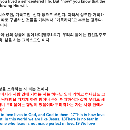
 you lived a self-centered life. But “now” you know that the
lowing His will.
리스도인
,
기독교인
,
신자
등으로
쓰인다
.
따라서
성도란
거룩하
따로
구별하신
것들을
가리켜서
"
거룩하다
"
고
부르는
경우다
.
이다
.
받아
신의
성품에
참여하며
(
벧후
1:3-7)
우리의
몸에는
전신갑주로
5)
삶을
사는
그리스도인
이다
.
앙을
소유하는
자
되는
것이다
.
랑이시라
사랑
안에
거하는
자는
하나님
안에
거하고
하나님도
그
담대함을
가지게
하려
함이니
주의
어떠하심과
같이
우리도
세
나니
두려움에는
형벌이
있음이라
두려워하는
자는
사랑
안에서
라
”
in love lives in God, and God in them. 17This is how love
 In this world we are like Jesus. 18There is no fear in
 one who fears is not made perfect in love.19 We love