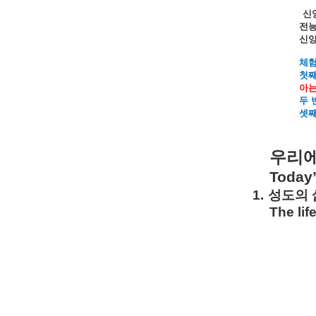
신
전
신
체
첫
아
두
셋
우리
Today
1.
성도의
The lif