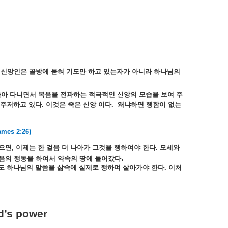
.
신앙인은
골방에
묻혀
기도만
하고
있는자가
아니라
하나님의
돌아
다니면서
복음을
전파하는
적극적인
신앙의
모습을
보여
주
주저하고
있다
.
이것은
죽은
신앙
이다
.
왜냐하면
행함이
없는
James 2:26)
으면
,
이제는
한
걸음
더
나아가
그것을
행하여야
한다
.
모세와
.
음의
행동을
하여서
약속의
땅에
들어갔다
도
하나님의
말씀을
삶속에
실제로
행하며
살아가야
한다
.
이처
od’s power