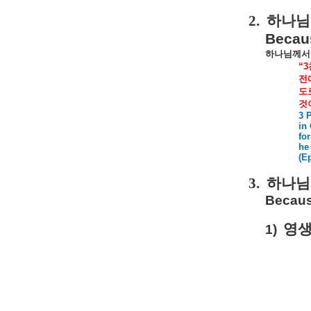
2.
하나님
Becau
하나님께서
“3
전
도
것
3 
in
fo
he
(E
3.
하나님
Becaus
영
1)