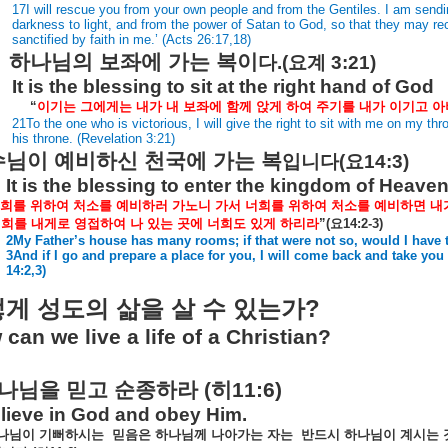
17I will rescue you from your own people and from the Gentiles. I am send
darkness to light, and from the power of Satan to God, so that they may r
sanctified by faith in me.’ (Acts 26:17,18)
하나님의
보좌에
가는
복이
다
.(
요계
3:21)
It is the blessing to sit at the right hand of God
“
이기는
그에게는
내가
내
보좌에
함께
앉게
하여
주기를
내가
이기고
아
21To the one who is victorious, I will give the right to sit with me on my t
his throne. (Revelation 3:21)
수님이
예비하신
천국에
가는
복
입니다
(
요
14:3)
It is the blessing to enter the kingdom of Heave
희를
위하여
처소를
예비하러
가노니
가서
너희를
위하여
처소를
예비하면
내
너희를
내게로
영접하여
나
있는
곳에
너희도
있게
하리라
”(
요
14:2-3)
2My Father’s house has many rooms; if that were not so, would I have t
3And if I go and prepare a place for you, I will come back and take yo
14:2,3)
?
떻게
성도의
삶을
살
수
있는가
can we live a life of a Christian?
나님을
믿고
순종하라
(
히
11:6)
lieve in God and obey Him.
나님이
기뻐하시는
믿음은
하나님께
나아가는
자는
반드시
하나님이
계시는