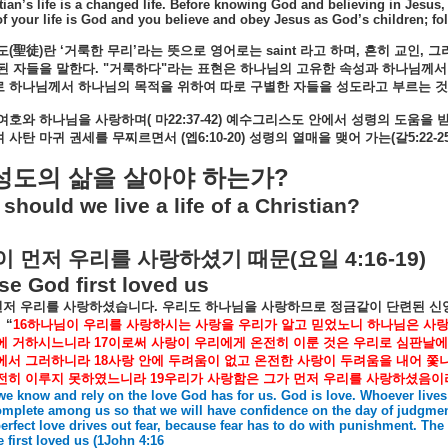
tian’s life is a changed life. Before knowing God and believing in Jesus,
f your life is God and you believe and obey Jesus as God’s children; fol
도
(
聖徒
)
란
‘
거룩한
무리
’
라는
뜻으로
영어로는
saint
라고
하며
,
흔히
교인
,
그
된
자들을
말한다
. "
거룩하다
"
라는
표현은
하나님의
고유한
속성과
하나님께서
로
하나님께서
하나님의
목적을
위하여
따로
구별한
자들을
성도라고
부르는
것
여호와
하나님을
사랑하며
(
마
22:37-42)
예수그리스도
안에서
성령의
도움을
여
사탄
마귀
권세를
무찌르면서
(
엡
6:10-20)
성령의
열매을
맺어
가는
(
갈
5:22-2
?
성도의
삶을
살아야
하는가
should we live a life of a Christian?
이
먼저
우리를
사랑하셨기
때문
(
요일
4:16-19)
e God first loved us
먼저
우리를
사랑하셨습니다
.
우리도
하나님을
사랑하므로
정금같이
단련된
신
“
16
하나님이
우리를
사랑하시는
사랑을
우리가
알고
믿었노니
하나님은
사
에
거하시느니라
17
이로써
사랑이
우리에게
온전히
이룬
것은
우리로
심판날에
에서
그러하니라
18
사랑
안에
두려움이
없고
온전한
사랑이
두려움을
내어
쫓
전히
이루지
못하였느니라
19
우리가
사랑함은
그가
먼저
우리를
사랑하셨음이
e know and rely on the love God has for us. God is love. Whoever lives 
mplete among us so that we will have confidence on the day of judgment:
perfect love drives out fear, because fear has to do with punishment. The
 first loved us (1John 4:16