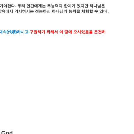
가야한다
.
우리
인간에게는
무능력과
한계가
있지만
하나님은
삶속에서
역사하시는
전능하신
하나님의
능력을
체험할
수
있다
.
대속
(
代贖
)
하시고
구원하기
위해서
이
땅에
오시었음을
온전히
f God