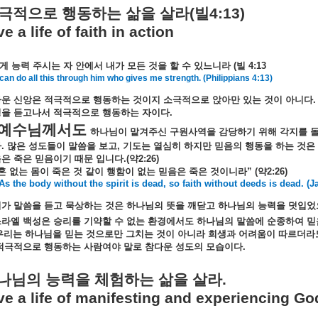
극적으로
행동하는
삶을
살라
(
빌
4:13)
ve a life of faith in action
게
능력
주시는
자
안에서
내가
모든
것을
할
수
있느니라
(
빌
4:13
 can do all this through him who gives me strength. (Philippians 4:13)
다운
신앙은
적극적으로
행동하는
것이지
소극적으로
앉아만
있는
것이
아니다
성을
듣고나서
적극적으로
행동하는
자이다
.
예수님께서도
하나님이
맡겨주신
구원사역을
감당하기
위해
각지를
다
.
많은
성도들이
말씀을
보고
,
기도는
열심히
하지만
믿음의
행동을
하는
것은
음은
죽은
믿음이기
때문
입니다
.(
약
2:26)
혼
없는
몸이
죽은
것
같이
행함이
없는
믿음은
죽은
것이니라
” (
약
2:26)
As the body without the spirit is dead, so faith without deeds is dead. (
리가
말씀을
듣고
묵상하는
것은
하나님의
뜻을
깨닫고
하나님의
능력을
덧입었
스라엘
백성은
승리를
기약할
수
없는
환경에서도
하나님의
말씀에
순종하여
믿
우리는
하나님을
믿는
것으로만
그치는
것이
아니라
희생과
어려움이
따르더라
적극적으로
행동하는
사람여야
말로
참다운
성도의
모습이다
.
나님의
능력을
체험하는
삶을
살라
.
ve a life of manifesting and experiencing G