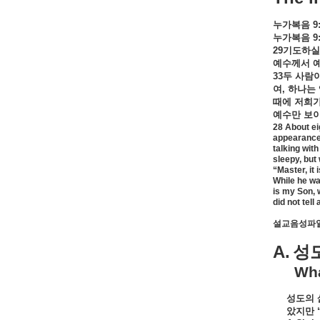
누가복음
9:
누가복음
9
29
기도하실
예수께서
33
두
사람
여
,
하나는
때에
저희
예수만
보
28 About ei
appearance 
talking wit
sleepy, but
“Master, it
While he wa
is my Son, 
did not tel
설교음성파일
A.
성
Wha
성도의
았지만