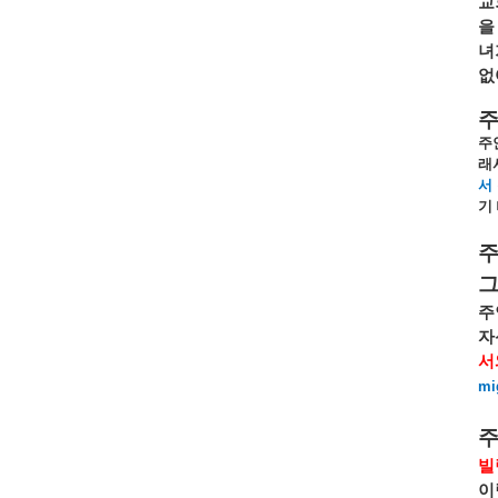
교
을
녀
없
주
주
래
서
기
주
자
서
mi
빌
이