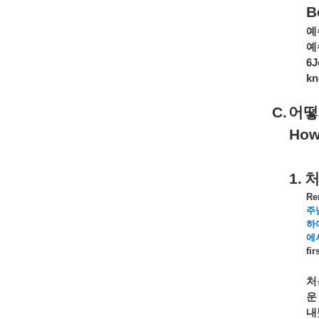
B
예
예
6J
kn
C.
어떻
How
1.
Re
주
하
에
fir
처
운
내