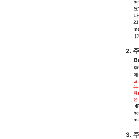
be
요
나
21
ma
(
2.
B
주
예
고
4
과
은
4R
be
mu
3.