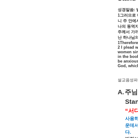
성경말씀
:
1
그러므로
니
주
안에
나의
동역
주께서
가
난
하나님
1Therefore
2 I plead 
women sinc
in the book
be anxious
God, which
설교음성파일
A.
주님
Stan
“
서
사용
운데
다
.