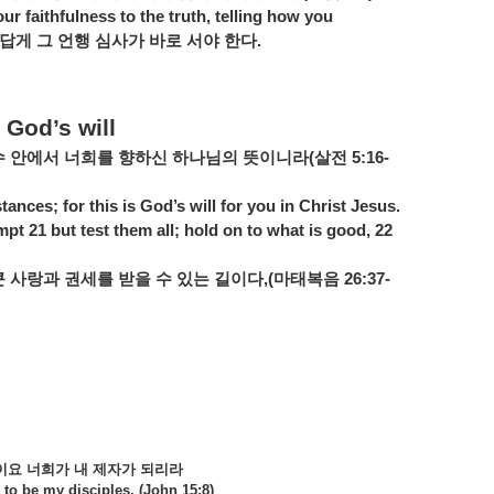
r faithfulness to the truth, telling how you
답게
그
언행
심사가
바로
서야
한다
.
 God’s will
수
안에서
너희를
향하신
하나님의
뜻이니라
(
살전
5:16-
tances; for this is God’s will for you in Christ Jesus.
pt 21 but test them all; hold on to what is good, 22
큰
사랑과
권세를
받을
수
있는
길이다
,(
마태복음
26:37-
이요
너희가
내
제자가
되리라
 to be my disciples. (John 15:8)