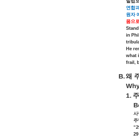
빌립
연합
원자
몸으
Standi
in Phi
tribul
He re
what 
frail,
B.
왜
Why
1.
B
사
주
“2
29