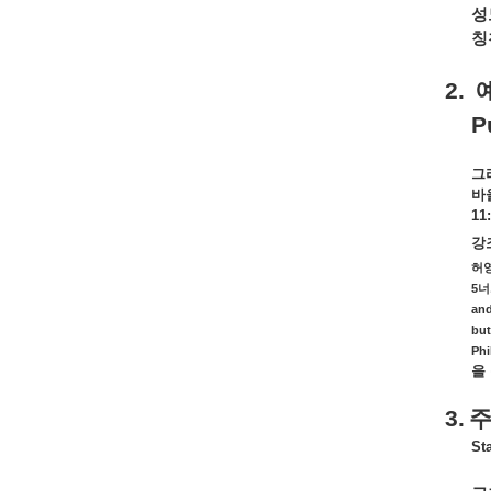
성
칭
2.
P
그
바
11
강
허
5
너
and
but
Phi
을
3.
Sta