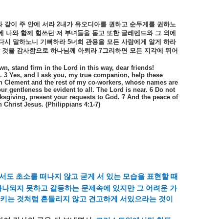
와
같이
주
안에
서라
2
내가
유오디아를
권하고
순두게를
권하노
에
나와
함께
힘쓰던
저
부녀들을
돕고
또한
글레멘드와
그
외에
다시
말하노니
기뻐하라
5
너희
관용을
모든
사람에게
알게
하라
것을
감사함으로
하나님께
아뢰라
7
그리하면
모든
지각에
뛰어
, stand firm in the Lord in this way, dear friends!
d. 3 Yes, and I ask you, my true companion, help these
th Clement and the rest of my co-workers, whose names are
your gentleness be evident to all. The Lord is near. 6 Do not
nksgiving, present your requests to God. 7 And the peace of
Christ Jesus. (Philippians 4:1-7)
서도
초소를
떠나지
않고
굳게
서
있는
모습을
표현할
때
하나되지
못하고
갈등하는
문제속에
있지만
그
어려운
가
키는
것처럼
흔들리지
않고
견고하게
서있으라는
것이