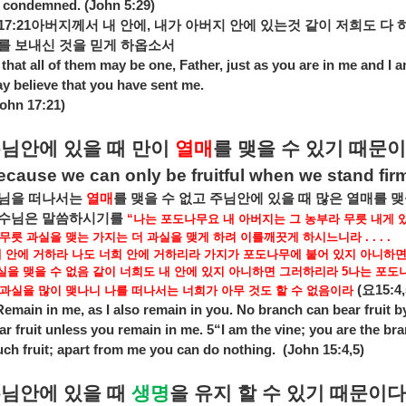
 condemned. (John 5:29)
17:21
아버지께서
내
안에
,
내가
아버지
안에
있는것
같이
저희도
다
를
보내신
것을
믿게
하옵소서
 that all of them may be one, Father, just as you are in me and I 
y believe that you have sent me.
John 17:21)
주님안에
있을
때
만이
열매
를
맺을
수
있기
때문이
ecause we can only be fruitful when we stand firm
님을
떠나서는
열매
를
맺을
수
없고
주님안에
있을
때
많은
열매를
맺
수님은
말씀하시기를
“
나는
포도나무요
내
아버지는
그
농부라
무릇
내게
무릇
과실을
맺는
가지는
더
과실을
맺게
하려
이를깨끗게
하시느니라
. . . .
내
안에
거하라
나도
너희
안에
거하리라
가지가
포도나무에
붙어
있지
아니하
실을
맺을
수
없음
같이
너희도
내
안에
있지
아니하면
그러하리라
5
나는
포도
(
요
15:4,
과실을
많이
맺나니
나를
떠나서는
너희가
아무
것도
할
수
없음이라
emain in me, as I also remain in you. No branch can bear fruit by 
ar fruit unless you remain in me. 5“I am the vine; you are the bra
ch fruit; apart from me you can do nothing.
(John 15:4,5)
주님안에
있을
때
생명
을
유지
할
수
있기
때문이다