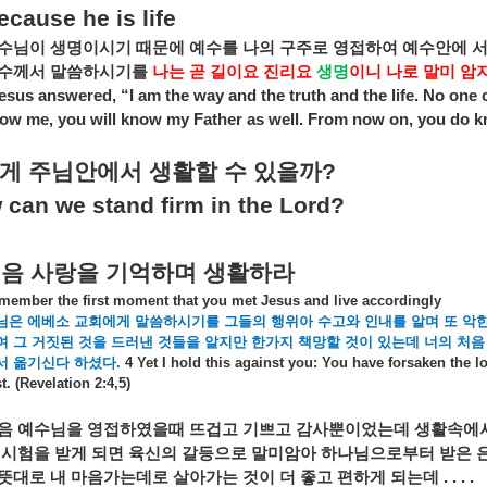
ecause he is life
수님이
생명이시기
때문에
예수를
나의
구주로
영접하여
예수안에
수께서
말씀하시기를
나는
곧
길이요
진리요
생명
이니
나로
말미
암
esus answered, “I am the way and the truth and the life. No one 
ow me, you will know my Father as well. From now on, you do k
게
주님안에서
생활할
수
있을까
?
 can we stand firm in the Lord?
처음
사랑을
기억하며
생활하라
member the first moment that you met Jesus and live accordingly
님은
에베소
교회에게
말씀하시기를
그들의
행위아
수고와
인내를
알며
또
악
여
그
거짓된
것을
드러낸
것들을
알지만
한가지
책망할
것이
있는데
너의
처음
서
옮기신다
하셨다
.
4 Yet I hold this against you: You have forsaken the l
st. (Revelation 2:4,5)
음
예수님을
영접하였을때
뜨겁고
기쁘고
감사뿐이었는데
생활속에
시험을
받게
되면
육신의
갈등으로
말미암아
하나님으로부터
받은
뜻대로
내
마음가는데로
살아가는
것이
더
좋고
편하게
되는데
. . . .