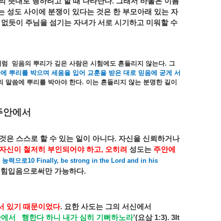
의
뜻대로
행하려고
할
때
나타난다
.
그래서
바울은
이름
는
성도
사이에
분쟁이
있다는
것은
한
부모아래
있는
자
없듯이
주님을
섬기는
자녀가
서로
시기하고
미워할
수
처럼
믿음의
뿌리가
깊은
사람은
시험에도
흔들리지
않는다
.
그
안에
뿌리를
박으며
세움을
입어
교훈을
받은
대로
믿음에
굳게
서
의
말씀에
뿌리를
박아야
한다
.
이는
흔들리지
않는
분명한
길이
주안에서
것은
스스로
할
수
있는
일이
아니다
.
자신을
신뢰하거나
자신이
철저히
부인되어야
하고
,
오히려
성도는
주안에
능력으로
10 Finally, be strong in the Lord and in his
힘입음으로써만
가능하다
.
서
있기
때문이었다
.
요한
사도는
그의
서신에서
안에서
행한다
하니
내가
심히
기뻐하노라
'(
요삼
1:3).
3It