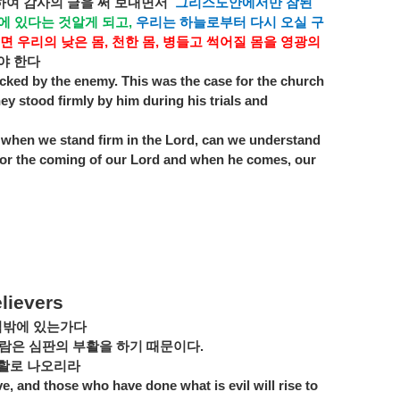
하여
감사의
글을
써
보내면서
그리스도안에서만
참된
에
있다는
것알게
되고
,
우리는
하늘로부터
다시
오실
구
면
우리의
낮은
몸
,
천한
몸
,
병들고
썩어질
몸을
영광의
야
한다
acked by the enemy. This was the case for the church
they stood firmly by him during his trials and
 when we stand firm in the Lord, can we understand
 for the coming of our Lord and when he comes, our
elievers
님밖에
있는가다
람은
심판의
부활을
하기
때문이다
.
활로
나오리라
, and those who have done what is evil will rise to