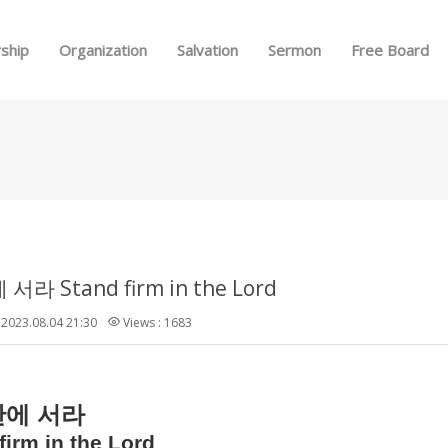
Skip to menu
ship
Organization
Salvation
Sermon
Free Board
라 Stand firm in the Lord
2023.08.04 21:30
Views : 1683
안에
서라
firm in the Lord