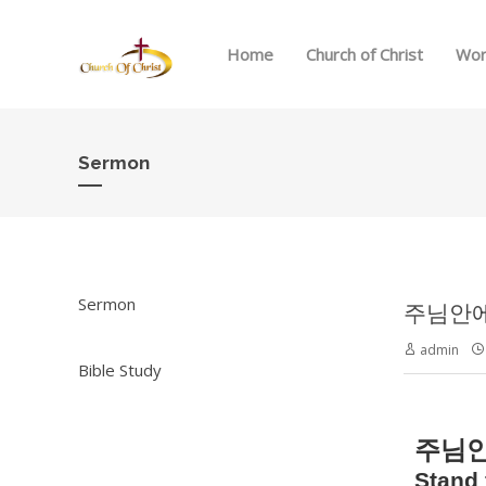
Home
Church of Christ
Wor
Sermon
Sermon
주님안에 서
admin
Bible Study
주님
Stand 