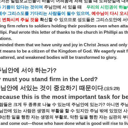
보서는
빌립보교인들이
바울이
어려움에
처해
있을
때
도와준일에
대
과
기쁨이
있다는
것이며
주님안에
서
있을
때
우리의
시민권이
하늘
예수
그리스도를
기다리는
사람들이
될수
있으며
,
예수님이
다시
오시
로
변화시켜
주실
것을
확신할
수
있으므로
성도들은
그리스도안에
서
ng firm refers to soldiers holding their positions even when att
llipi. Paul wrote this letter of thanks to the church in Phillipi as 
ations.
minded them that we have unity and joy in Christ Jesus and only
it means to be a citizen of the Kingdom of God. We eagerly wait
 battered, and weakened bodies will be transformed to glory.
주님안에
서야
하는가
?
 must you stand firm in the Lord?
주님안에
서있는
것이
중요하기
때문이다
.(
요
5:29)
ecause this is the most important task for b
람들은
크게
두
종류로
나눌
수
있는데
주님안에
있는가
?
아니면
주
님안에
있는
사람은
생명의
부활을
할
수
있지만
주님
밖에
있었던
사
9
선한
일을
행한
자는
생명의
부활로
,
악한
일을
행한
자는
심판의
부
 and come out—those who have done what is good will rise to live