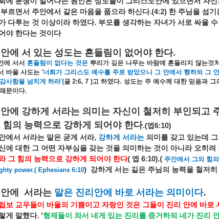
회에
분쟁이
일어나는
원인은
성도들이
그리스도안에
있으면서
자신
부르면서
주안에서
같은
마음을
품으라
하신다
.(4:2)
한
주님을
섬기
가
다투는
것
이상이라
하였다
.
부모를
생각하는
자녀가
서로
싸울
수
어야
한다는
것이다
안에 서 있는 성도는 흔들림이 없어야 한다
.
안에
서서
흔들림이
없다는
것은
뿌리가
깊은
나무는
바람에
흔들리지
않는것
서
바울
사도는
'
너희가
그리스도
예수를
주로
받았으니
그
안에서
행하되
그
감사함을
넘치게
하라
'(
골
2:6, 7 )
고
하였다
.
성도는
주
예수께
대한
믿음과
그
때문이다
.
주안에
강하게
서라는
의미는
자신이
철저히
부인되고
그
힘의
능력으로
강하게
되어야
한다
.(
엡
6:10)
안에서
서라는
말은
굳게
서라
,
강하게
서라는
의미를
갖고
있는데
그
신에
대한
그
어떤
자부심을
갖는
것을
의미하는
것이
아니라
오히려
와
그
힘의
능력으로
강하게
되어야
한다
(
엡
6:10).(
주안에서
그의
힘의
)
강하게
서는
길은
주님의
능력을
철저히
ghty power.( Ephesians 6:10
주안에
서라는
말은
진리안에
바로
서라는
의미이다
.
립보
교우들이
바울의
기쁨이고
자랑인
것은
그들이
진리
안에
바로
렇게
말했다
. '
형제들이
와서
네게
있는
진리를
증거하되
네가
진리