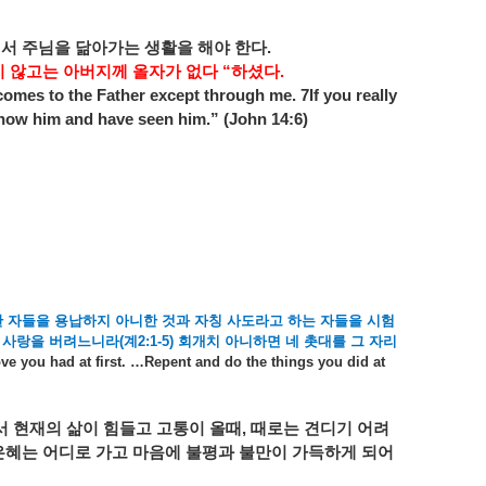
서서
주님을
닮아가는
생활을
해야
한다
.
지
않고는
아버지께
올자가
없다
“
하셨다
.
comes to the Father except through me. 7If you really
now him and have seen him.” (John 14:6)
한
자들을
용납하지
아니한
것과
자칭
사도라고
하는
자들을
시험
사랑을
버려느니라
(
계
2:1-5)
회개치
아니하면
네
촛대를
그
자리
ove you had at first. …Repent and do the things you did at
서
현재의
삶이
힘들고
고통이
올때
,
때로는
견디기
어려
은혜는
어디로
가고
마음에
불평과
불만이
가득하게
되어