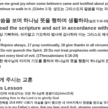
ve me great joy when some believers came and testified about you
ntinue to walk in it. (3John 1:3)
성도는
그리스도의
말씀을
아는
자
말씀을
보며
하나님
뜻을
행하며
생활하라
(
살전
5:16-18)
ead the scripture and act in accordance with
상
기뻐하라
,
쉬지말고
기도하라
범사에
감사하라
이는
그리스도
예
)
 Rejoice always, 17 pray continually, 18 give thanks in all circums
 Do not quench the Spirit. 20 Do not treat prophecies with contem
ject every kind of evil. (1Thessalonians 5:16-24)
한
예수님의
마지막
기도를
통하여
하나님의
뜻을
행함이
하나님의
)
게
주시는
교훈
’s Lesson
님안에
바로선다는
것은
하나님께
영광이요
(John15:8)
anding firm in the Lord is to glorify God
한복음
15:8 KRV
너희가
과실을
많이
맺으면
내
아버지께서
영광을
받으실
것
his is to my Father’s glory, that you bear much fruit, showing yourselves