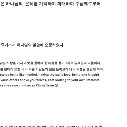
받은
하나님의
은혜를
기억하며
회개하여
주님께로부터
,
죽기까지
하나님의
말씀에
순종하였다
.
3
같은
사랑을
가지고
뜻을
합하며
한
마음을
품어
아무
일에든지
다툼이나
볼
뿐더러
또한
각각
다른
사람들의
일을
돌아보아
나의
기쁨을
충만케
하라
te by being like-minded, having the same love, being one in spirit
y value others above yourselves, 4not looking to your own interests
have the same mindset as Christ Jesus
☹