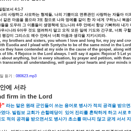
빌립보서
4:1-7
나의
사랑하고
사모하는
형제들
,
나의
기쁨이요
면류관인
사랑하는
자들아
이
서
같은
마음을
품으라
3
또
참으로
나와
멍에를
같이
한
자
네게
구하노니
복음
자들을
도우라
그
이름들이
생명책에
있느니라
4
주
안에서
항상
기뻐하라
내가
까우시니라
6
아무
것도
염려하지
말고
오직
모든
일에
기도와
간구로
,
너희
구할
의
평강이
그리스도
예수
안에서
너희
마음과
생각을
지키시리라
.
, my brothers and sisters, you whom I love and long for, my joy and crown
with Euodia and I plead with Syntyche to be of the same mind in the Lor
e they have contended at my side in the cause of the gospel, along wi
 of life.
4 Rejoice in the Lord always. I will say it again: Rejoice! 5 Let 
 about anything, but in every situation, by prayer and petition, with tha
 transcends all understanding, will guard your hearts and your minds in 
 듣기 :
080623.mp3
안에
서라
d firm in the Lord
다
”
라는
말은
원래
군인들이
쓰는
용어로
병사가
적의
공격을
받으면
하였다
.
빌립보
교회가
손할례당이
있어
진리를
혼탁하게
하고
서로
서도
적의
공격을
받으면서도
병사가
초소를
떠나지
않고
굳게
서서
지