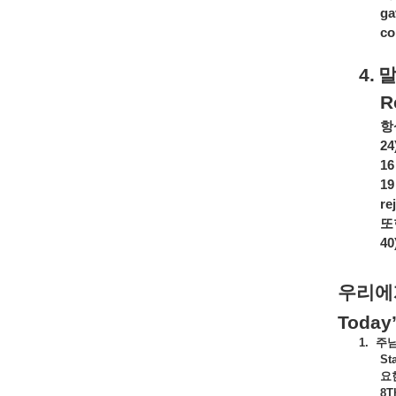
ga
co
4.
R
항
24
16
19
re
또
40
우리에
Today
1.
주
St
요
8T