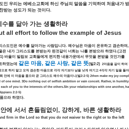
도인
우리는
에베소교회에
하신
주님의
말씀을
기억하며
처움내가
찬받는
성도가
되는
것이다
.
예수를
닮아
가는
생활하라
ut all effort to follow the example of Jesus
리스도인은
예수를
닮아가는
사람입니다
.
예수님은
마음이
온유하고
겸손하며
울은
내가
그리스도를
본받는자
된것같이
너희는
나를
본받으라
하였다
.(
고전
:1)
바울이
빌립보
교회들에게
편지한
내용가운데서
무엇을
본받을
것인가를
같은
마음
,
같은
사랑
,
같은
뜻
조하였는데
(
빌
2:2)
2
마음을
같이
하여
4
영으로
하지
말고
오직
겸손한
마음으로
각각
자기보다
남을
낫게
여기고
각각
자기
일을
돌아
(
2:2-5) 2then make my joy comple
희
안에
이
마음을
품으라
곧
그리스도
예수의
마음이니
빌
 of one mind. 3Do nothing out of selfish ambition or vain conceit. Rather, in humilit
 each of you to the interests of the others.5In your relationships with one another, 
lippians 2:2-5)
품으라
하였다
.
주안에
서서
흔들림없이
,
강하게
,
바른
생활하라
nd firm in the Lord so that you do not waiver to the right or to the left