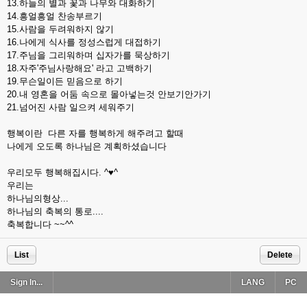
13.하늘의 별과 꽃과 나무와 대화하기
14.흥얼흥얼 찬송부르기
15.사람을 두려워하지 않기
16.나에게 식사를 정성스럽게 대접하기
17.주님을 그리워하며 십자가를 묵상하기
18.자주'주님사랑해요' 라고 고백하기
19.무슨일이든 믿음으로 하기
20.내 영혼을 어둠 속으로 몰아넣는것 안보기안가기
21.넘어진 사람 일으켜 세워주기
행복이란 다른 자를 행복하게 해주려고 할때
나에게 오도록 하나님은 계획하셨습니다
우리모두 행복해집시다. ^♥^
우리는
하나님의형상...
하나님의 축복의 통로....
축복합니다 ~~^^
List
Delete
Sign In...
LANG
PC