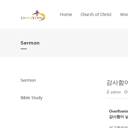
Home
Church of Christ
Wor
Sermon
Sermon
감사함이 
admin
Bible Study
Overflowi
감사함이
설교음성파일