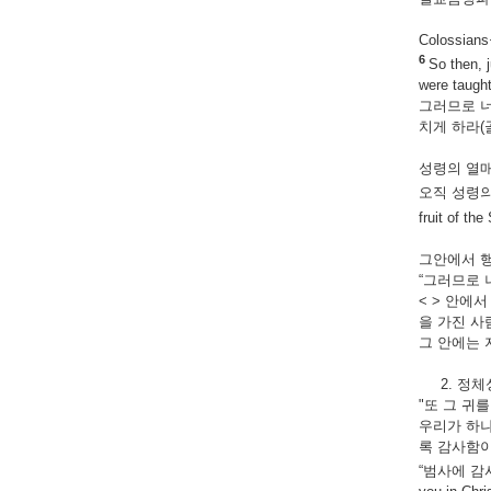
Colossia
6
So then, 
were taught
그러므로 너
치게 하라(골2
성령의 열매(Gal
오직 성령의
fruit of th
그안에서 행하라(
“그러므로 
< > 안에
을 가진 사
그 안에는 
2. 정체성을 
"또 그 귀
우리가 하나
록 감사함이
“범사에 감