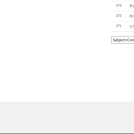
주
273
하
272
신
271