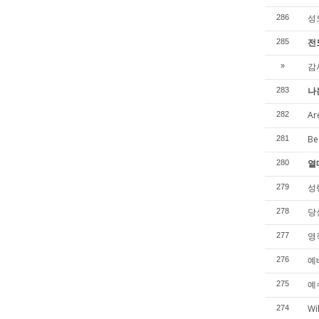
성
286
전
285
감
»
나
283
Ar
282
Be
281
열
280
성령
279
당신
278
영
277
예
276
예수
275
Wi
274