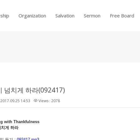
Skip to menu
ship
Organization
Salvation
Sermon
Free Board
넘치게 하라(092417)
2017.09.25 14:53
Views : 2078
ng with Thankfulness
넘치게
하라
 듣기 :
092417.mp3