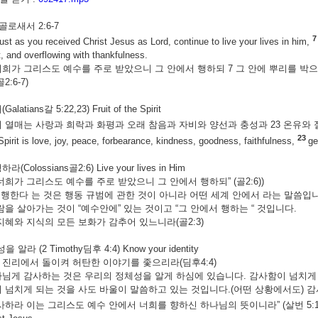
ns골로새서 2:6-7
just as you received Christ Jesus as Lord, continue to live your lives in him,
, and overflowing with thankfulness.
희가 그리스도 예수를 주로 받았으니 그 안에서 행하되 7 그 안에 뿌리를 박으
:6-7)
atians갈 5:22,23) Fruit of the Spirit
 열매는 사랑과 희락과 화평과 오래 참음과 자비와 양선과 충성과 23 온유와 절
23
e Spirit is love, joy, peace, forbearance, kindness, goodness, faithfulness,
ge
Colossians골2:6) Live your lives in Him
너희가 그리스도 예수를 주로 받았으니 그 안에서 행하되” (골2:6))
서 행한다 는 것은 행동 규범에 관한 것이 아니라 어떤 세계 안에서 라는 말씀입
람을 살아가는 것이 “예수안에” 있는 것이고 “그 안에서 행하는 “ 것입니다.
지혜와 지식의 모든 보화가 감추어 있느니라(골2:3)
알라 (2 Timothy딤후 4:4) Know your identity
를 진리에서 돌이켜 허탄한 이야기를 좇으리라(딤후4:4)
님게 감사하는 것은 우리의 정체성을 알게 하심에 있습니다. 감사함이 넘치게 
 넘치게 되는 것을 사도 바울이 말씀하고 있는 것입니다.(어떤 상황에서도) 
사하라 이는 그리스도 예수 안에서 너희를 향하신 하나님의 뜻이니라” (살번 5:1