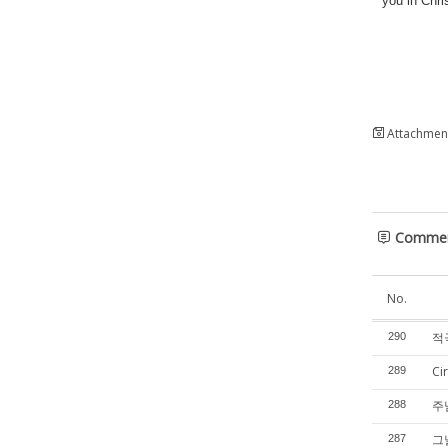
you in Chri
Attachment
Comme
No.
적극
290
Ci
289
주
288
그
287