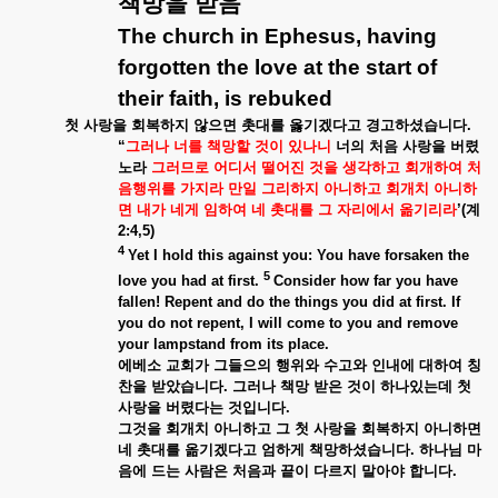
책망을
받음
The church in Ephesus, having
forgotten the love at the start of
their faith, is rebuked
첫
사랑을
회복하지
않으면
촛대를
옳기겠다고
경고하셨습니다
.
“
그러나
너를
책망할
것이
있나니
너의
처음
사랑을
버렸
노라
그러므로
어디서
떨어진
것을
생각하고
회개하여
처
음행위를
가지라
만일
그리하지
아니하고
회개치
아니하
면
내가
네게
임하여
네
촛대를
그
자리에서
옮기리라
’(
계
2:4,5)
4
Yet I hold this against you: You have forsaken the
5
love you had at first.
Consider how far you have
fallen! Repent and do the things you did at first. If
you do not repent, I will come to you and remove
your lampstand from its place.
에베소
교회가
그들으의
행위와
수고와
인내에
대하여
칭
찬을
받았습니다
.
그러나
책망
받은
것이
하나있는데
첫
사랑을
버렸다는
것입니다
.
그것을
회개치
아니하고
그
첫
사랑을
회복하지
아니하면
네
촛대를
옮기겠다고
엄하게
책망하셨습니다
.
하나님
마
음에
드는
사람은
처음과
끝이
다르지
말아야
합니다
.