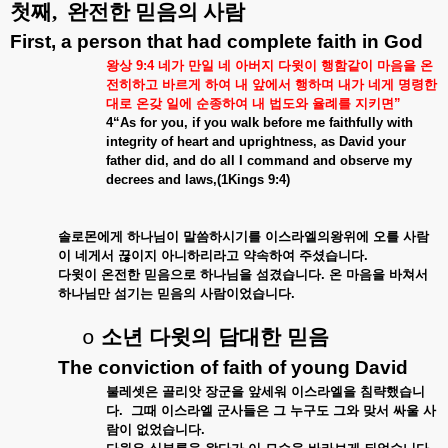
첫째
,
완전한 믿음의 사람
First, a person that had complete faith in God
왕상
9:4
네가
만일
네
아버지
다윗이
행함같이
마음을
온
전히하고
바르게
하여
내
앞에서
행하며
내가
네게
명령한
대로
온갖
일에
순종하여
내
법도와
율례를
지키면
”
4“As for you, if you walk before me faithfully with
integrity of heart and uprightness, as David your
father did, and do all I command and observe my
decrees and laws,(1Kings 9:4)
솔로몬에게
하나님이
말씀하시기를
이스라엘의왕위에
오를
사람
이
네게서
끊이지
아니하리라고
약속하여
주셨습니다
.
다윗이
온전한
믿음으로
하나님을
섬겼습니다
.
온
마음을
바쳐서
하나님만
섬기는
믿음의
사람이었습니다
.
소년
다윗의
담대한
믿음
o
The conviction of faith of young David
불레셋은
골리앗
장군을
앞세워
이스라엘을
침략했습니
다
.
그때
이스라엘
군사들은
그
누구도
그와
맞서
싸울
사
람이
없었습니다
.