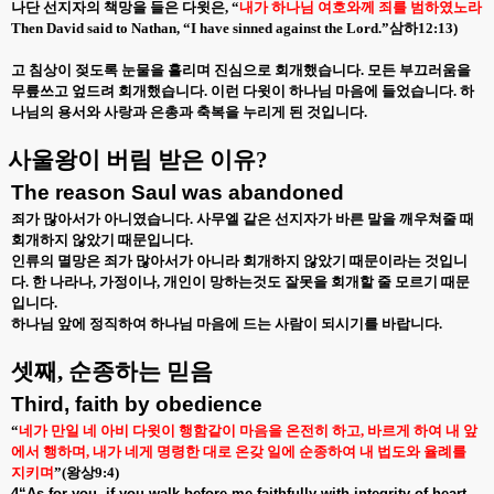
나단 선지자의 책망을 들은 다윗은
, “
내가 하나님 여호와께 죄를 범하였노라
Then David said to Nathan, “I have sinned against the Lord.”
삼하
12:13)
고 침상이 젖도록 눈물을 흘리며 진심으로 회개했습니다
.
모든 부끄러움을
무릎쓰고 엎드려 회개했습니다
.
이런 다윗이 하나님 마음에 들었습니다
.
하
나님의 용서와 사랑과 은총과 축복을 누리게 된 것입니다
.
사울왕이 버림 받은 이유
?
The reason Saul was abandoned
죄가 많아서가 아니였습니다
.
사무엘 같은 선지자가 바른 말을 깨우쳐줄 때
회개하지 않았기 때문입니다
.
인류의 멸망은 죄가 많아서가 아니라 회개하지 않았기 때문이라는 것입니
다
.
한 나라나
,
가정이나
,
개인이 망하는것도 잘못을 회개할 줄 모르기 때문
입니다
.
하나님 앞에 정직하여 하나님 마음에 드는 사람이 되시기를 바랍니다
.
셋째
,
순종하는 믿음
Third, faith by obedience
“
네가 만일 네 아비 다윗이 행함같이 마음을 온전히 하고
,
바르게 하여 내 앞
에서 행하며
,
내가 네게 명령한 대로 온갖 일에 순종하여 내 법도와 율례를
지키며
”(
왕상
9:4)
4“As for you, if you walk before me faithfully with integrity of heart