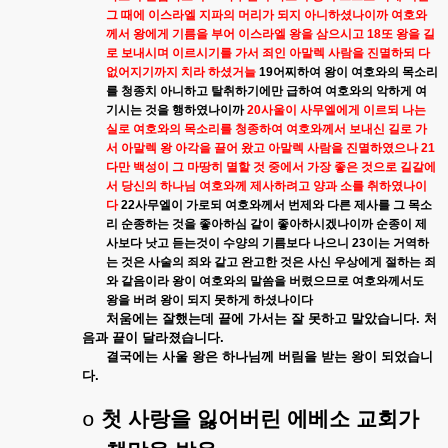
그
때에
이스라엘
지파의
머리가
되지
아니하셨나이까
여호와
께서
왕에게
기름을
부어
이스라엘
왕을
삼으시고
18
또
왕을
길
로
보내시며
이르시기를
가서
죄인
아말렉
사람을
진멸하되
다
없어지기까지
치라
하셨거늘
19
어찌하여
왕이
여호와의
목소리
를
청종치
아니하고
탈취하기에만
급하여
여호와의
악하게
여
기시는
것을
행하였나이까
20
사울이
사무엘에게
이르되
나는
실로
여호와의
목소리를
청종하여
여호와께서
보내신
길로
가
서
아말렉
왕
아각을
끌어
왔고
아말렉
사람을
진멸하였으나
21
다만
백성이
그
마땅히
멸할
것
중에서
가장
좋은
것으로
길갈에
서
당신의
하나님
여호와께
제사하려고
양과
소를
취하였나이
다
22
사무엘이
가로되
여호와께서
번제와
다른
제사를
그
목소
리
순종하는
것을
좋아하심
같이
좋아하시겠나이까
순종이
제
사보다
낫고
듣는것이
수양의
기름보다
나으니
23
이는
거역하
는
것은
사술의
죄와
같고
완고한
것은
사신
우상에게
절하는
죄
와
같음이라
왕이
여호와의
말씀을
버렸으므로
여호와께서도
왕을
버려
왕이
되지
못하게
하셨나이다
처움에는
잘했는데
끝에
가서는
잘
못하고
말았습니다
.
처
음과
끝이
달라졌습니다
.
결국에는
사울
왕은
하나님께
버림을
받는
왕이
되었습니
다
.
첫
사랑을
잃어버린
에베소
교회가
o