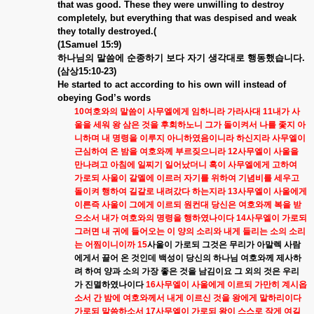
that was good. These they were unwilling to destroy
completely, but everything that was despised and weak
they totally destroyed.(
(1Samuel 15:9)
하나님의
말씀에
순종하기
보다
자기
생각대로
행동했습니다
.
(
삼상
15:10-23)
He started to act according to his own will instead of
obeying God’s words
10
여호와의
말씀이
사무엘에게
임하니라
가라사대
11
내가
사
울을
세워
왕
삼은
것을
후회하노니
그가
돌이켜서
나를
좇지
아
니하며
내
명령을
이루지
아니하였음이니라
하신지라
사무엘이
근심하여
온
밤을
여호와께
부르짖으니라
12
사무엘이
사울을
만나려고
아침에
일찌기
일어났더니
혹이
사무엘에게
고하여
가로되
사울이
갈멜에
이르러
자기를
위하여
기념비를
세우고
돌이켜
행하여
길갈로
내려갔다
하는지라
13
사무엘이
사울에게
이른즉
사울이
그에게
이르되
원컨대
당신은
여호와께
복을
받
으소서
내가
여호와의
명령을
행하였나이다
14
사무엘이
가로되
그러면
내
귀에
들어오는
이
양의
소리와
내게
들리는
소의
소리
는
어찜이니이까
15
사울이
가로되
그것은
무리가
아말렉
사람
에게서
끌어
온
것인데
백성이
당신의
하나님
여호와께
제사하
려
하여
양과
소의
가장
좋은
것을
남김이요
그
외의
것은
우리
가
진멸하였나이다
16
사무엘이
사울에게
이르되
가만히
계시옵
소서
간
밤에
여호와께서
내게
이르신
것을
왕에게
말하리이다
가로되
말씀하소서
17
사무엘이
가로되
왕이
스스로
작게
여길