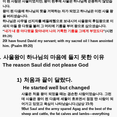
이 된 사람은 사울이었지만
,
왕이 된후에 사울은 하나님께 순종하지 않았습
니다
.
왕이 된 다음에 하나님의 뜻을 거역하는 자가 되었고 하나님은 이런 사울 왕
을 버리셨습니다
.
하나님은 사무엘 선지자를 베들레헴으로 보내시어 사울왕의 후임왕으로 이
새의 아들 중 다윗을 불러 그 머리에 기름을 부어 왕으로 삼으셨습니다
.
“
내가 내 종 아다윗을 찾아내어 나의 거룩한 기름을 그에게 부었도다
”(
시편
89:20)
20I have found David my servant; with my sacred oil I have anointed
him. (Psalm 89:20)
.
사울왕이
하나님의
마음에
들지
못한
이유
The reason Saul did not please God
1)
처움과
끝이
달랐다
.
He started well but changed
사울은
처움
왕이
되었을
때는
겸손한
사람이었습니다
.
그런
데
사울은
왕이
된
다음에
세월이
흐르면서
점점
딴
사람이
되
어가고
있었고
욕심이
나타났습니다
.(
삼상
15:9)
9But Saul and the army spared Agag and the best of the
sheep and cattle, the fat calves and lambs—everything