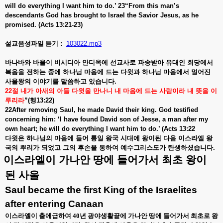
will do everything I want him to do.’ 23“From this man’s
descendants God has brought to Israel the Savior Jesus, as he
promised. (Acts 13:21-23)
설교음성파일
듣기
:
103022.mp3
바나바와
바울이
비시디아
안디옥에
선교사로
파송받아
유대인
회당에서
복음을
전하는
중에
하나님
마음에
드는
다윗과
하나님
마음에서
멀어진
사울왕의
이야기를
말씀하고
있습니다
.
22
절
내가
아새의
아들
다윗을
만나니
내
마음에
드는
사람이라
내
뜻을
이
루리라
”(
헹
13:22)
22After removing Saul, he made David their king. God testified
concerning him: ‘I have found David son of Jesse, a man after my
own heart; he will do everything I want him to do.’ (Acts 13:22
다윗은
하나님의
마음에
들어
통일
왕국
시대에
왕이된
다음
이스라엘
왕
국의
뿌리가
되었고
그의
후손을
통하여
예수그리스도가
탄생하셨습니다
.
이스라엘이
가나안
땅에
들어가서
최초
왕이
된
사울
Saul became the first King of the Israelites
after entering Canaan
이스라엘이 출에급하여
40
년 광야생활끝에 가나안 땅에 들어가서 최초로 왕