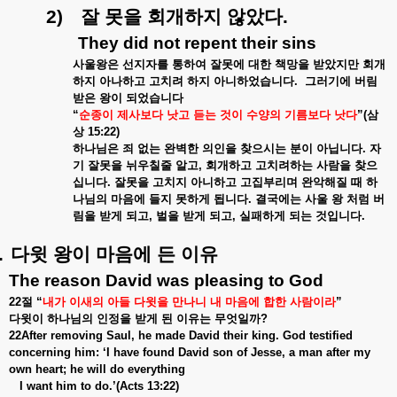
2)
잘
못을
회개하지
않았다
.
They did not repent their sins
사울왕은
선지자를
통하여
잘못에
대한
책망을
받았지만
회개
하지
아나하고
고치려
하지
아니하었습니다
.
그러기에
버림
받은
왕이
되었습니다
“
순종이
제사보다
낫고
듣는
것이
수양의
기름보다
낫다
”(
삼
상
15:22)
하나님은
죄
없는
완벽한
의인을
찾으시는
분이
아닙니다
.
자
기
잘못을
뉘우칠줄
알고
,
회개하고
고치려하는
사람을
찾으
십니다
.
잘못을
고치지
아니하고
고집부리며
완악해질
때
하
나님의
마음에
들지
못하게
됩니다
.
결국에는
사울
왕
처럼
버
림을
받게
되고
,
벌을
받게
되고
,
실패하게
되는
것입니다
.
.
다윗
왕이
마음에
든
이유
The reason David was pleasing to God
22
절
“
내가
이새의
아들
다윗을
만나니
내
마음에
합한
사람이라
”
다윗이
하나님의
인정을
받게
된
이유는
무엇일까
?
22After removing Saul, he made David their king. God testified
concerning him: ‘I have found David son of Jesse, a man after my
own heart; he will do everything
I want him to do.’(Acts 13:22)