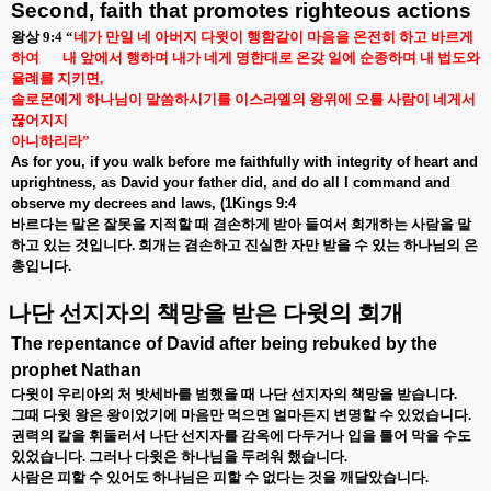
Second, faith that promotes righteous actions
왕상
9:4 “
네가 만일 네 아버지 다윗이 행함같이 마음을 온전히 하고 바르게
하여
내 앞에서 행하며 내가 네게 명한대로 온갖 일에 순종하며 내 법도와
율례를 지키면
,
솔로몬에게 하나님이 말씀하시기를 이스라엘의 왕위에 오를 사람이 네게서
끊어지지
아니하리라
”
As for you, if you walk before me faithfully with integrity of heart and
uprightness, as David your father did, and do all I command and
observe my decrees and laws, (1Kings 9:4
바르다는 말은 잘못을 지적할 때 겸손하게 받아 들여서 회개하는 사람을 말
하고 있는 것입니다
.
회개는 겸손하고 진실한 자만 받을 수 있는 하나님의 은
총입니다
.
나단 선지자의 책망을 받은 다윗의 회개
The repentance of David after being rebuked by the
prophet Nathan
다윗이 우리아의 처 밧세바를 범했을 때 나단 선지자의 책망을 받습니다
.
그때 다윗 왕은 왕이었기에 마음만 먹으면 얼마든지 변명할 수 있었습니다
.
권력의 칼을 휘둘러서 나단 선지자를 감옥에 다두거나 입을 틀어 막을 수도
있었습니다
.
그러나 다윗은 하나님을 두려워 했습니다
.
사람은 피할 수 있어도 하나님은 피할 수 없다는 것을 깨달았습니다
.