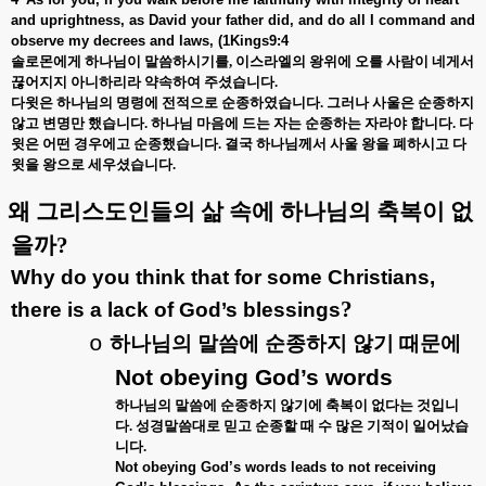
and uprightness, as David your father did, and do all I command and
observe my decrees and laws, (1Kings9:4
솔로몬에게 하나님이 말씀하시기를
,
이스라엘의 왕위에 오를 사람이 네게서
끊어지지 아니하리라 약속하여 주셨습니다
.
다윗은 하나님의 명령에 전적으로 순종하였습니다
.
그러나 사울은 순종하지
않고 변명만 했습니다
.
하나님 마음에 드는 자는 순종하는 자라야 합니다
.
다
윗은 어떤 경우에고 순종했습니다
.
결국 하나님께서 사울 왕을 폐하시고 다
윗을 왕으로 세우셨습니다
.
왜 그리스도인들의 삶 속에 하나님의 축복이 없
을까
?
Why do you think that for some Christians,
?
there is a lack of God’s blessings
o
하나님의
말씀에
순종하지
않기
때문에
Not obeying God’s words
하나님의 말씀에 순종하지 않기에 축복이 없다는 것입니
다
.
성경말씀대로 믿고 순종할 때 수 많은 기적이 일어났습
니다
.
Not obeying God’s words leads to not receiving