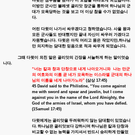
다윗은
심부름을
왔다가
이
모습을
바라보게
되었습니다
.
이방인
군사인
불레셋
골리앗
장군을
통하여
하나님의
군
대가
모욕당하는
것을
보고
더
이상
참을
수가
없었습니
다
.
어린
다윗이
나가서
싸우겠다고
청하였습니다
.
사울
왕과
모든
군사들도
반대했지만
끝내
자신이
싸우러
가겠다고
자원햇습니다
.
다윗은
아직
어리고
몸은
작았지만
,
하나님
만
의지하는
담대한
믿음으로
적과
싸우게
되었습니다
.
그때
다윗이
외친
말은
골리앗의
간장을
서늘하게
하는
말이엇습
니다
.
“
너는
칼과
창과
단창으로
내게
나아오거니와
나는
만군
의
여호와의
이름
곧
네가
모욕하는
이스라엘
군대의
하나
님의
이름을
네게
나아가노라
”
(
삼상
17:45)
45 David said to the Philistine, “You come against
me with sword and spear and javelin, but I come
against you in the name of the Lord Almighty, the
God of the armies of Israel, whom you have defied.
(1Samuel 17:45)
다윗에게는 골리앗을 두려워하지 않는 담대함이 있었습니
다
.
하나님은 골리앗보다 강하시며 하나님은 칼과 단창과
비교할 수 없는 능력을 가지셔서 반드시 승리하게 만들었