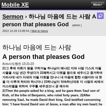
Mobile XE
Menu
Sermon
› 하나님 마음에 드는 사람 A
person that pleases God
admin |
2022.10.28 13:08:54 |
Skip to menu
하나님 마음에 드는 사람
A person that pleases God
Acts
사도행전
13:21-23
21
그
후에
저희가
왕을
구하거늘
하나님이
베냐민
지파
사람
기스의
아들
사울을
사십
년간
주셨다가
22
폐하시고
다윗을
왕으로
세우시고
증거하여
가라사대
내가
이새의
아들
다윗을
만나니
내
마음에
합한
사람이라
내
뜻
을
다
이루게
하리라
하시더니
23
하나님이
약속하신대로
이
사람의
씨에서
이스라엘을
위하여
구주를
세우셨으니
곧
예수라
21Then the people asked for a king, and he gave them Saul son of
Kish, of the tribe of Benjamin, who ruled forty years. 22After
removing Saul, he made David their king. God testified concerning
him: ‘I have found David son of Jesse, a man after my own heart; he