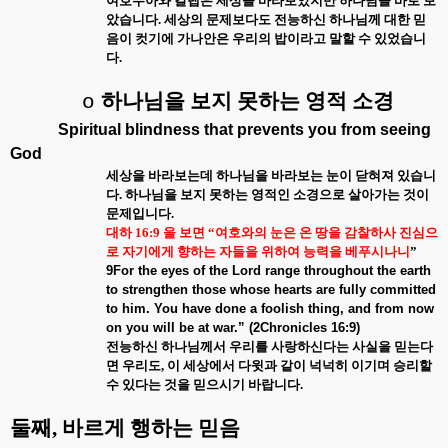
여호수아와 갈렙은 세상을 바라보았지만 하나님을 바로 보
았습니다
.
세상의 문제보다도 전능하신 하나님께 대한 믿
음이 컷기에 가나안은 우리의 밥이라고 말할 수 있었습니
다
.
하나님을 보지 못하는 영적 소경
o
Spiritual blindness that prevents you from seeing
God
세상을 바라보는데 하나님을 바라보는 눈이 닫혀져 있습니
다
.
하나님을 보지 못하는 영적인 소경으로 살아가는 것이
문제입니다
.
대하
16:9
을 보면
“
여호와의 눈은 온 땅을 감찰하사 진심으
로 자기에게 향하는 자들을 위하여 능력을 베푸시나니
”
9For the eyes of the Lord range throughout the earth
to strengthen those whose hearts are fully committed
to him. You have done a foolish thing, and from now
on you will be at war.” (2Chronicles 16:9)
전능하신 하나님께서 우리를 사랑하신다는 사실을 믿는다
면 우리도
,
이 세상에서 다윗과 같이 넉넉히 이기며 승리할
수 있다는 것을 믿으시기 바랍니다
.
둘째
,
바르게 행하는 믿음