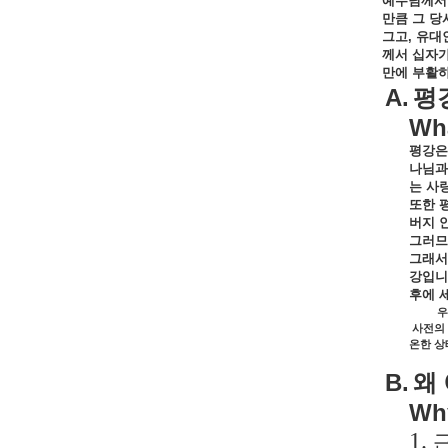
예수님께서
만큼
그
당
그고
,
유대
께서
십자
만에
부활
A.
평
Wha
평강은
나님과
는
사
또한
버지
그러므
그래서
강입니
후에
우
사전의
온한
상
B.
왜
Why
1.