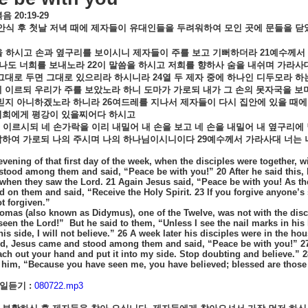
복음
20:19-29
안식
후
첫날
저녁
때에
제자들이
유대인들을
두려워하여
모인
곳에
문들을
닫
을
하시고
손과
옆구리를
보이시니
제자들이
주를
보고
기뻐하더라
21
예수께서
나도
너희를
보내노라
22
이
말씀을
하시고
저희를
향하사
숨을
내쉬며
가라사
그대로
두면
그대로
있으리라
하시니라
24
열
두
제자
중에
하나인
디두모라
하
게
이르되
우리가
주를
보았노라
하니
도마가
가로되
내가
그
손의
못자국을
보
믿지
아니하겠노라
하니라
26
여드레를
지나서
제자들이
다시
집안에
있을
때에
너희에게
평강이
있을찌어다
하시고
이르시되
네
손가락을
이리
내밀어
내
손을
보고
네
손을
내밀어
내
옆구리에
답하여
가로되
나의
주시며
나의
하나님이시니이다
29
예수께서
가라사대
너는
evening of that first day of the week, when the disciples were together, w
tood among them and said, “Peace be with you!” 20 After he said this,
when they saw the Lord. 21 Again Jesus said, “Peace be with you! As th
d on them and said, “Receive the Holy Spirit. 23 If you forgive anyone’s s
ot forgiven.”
mas (also known as Didymus), one of the Twelve, was not with the disci
seen the Lord!”
But he said to them, “Unless I see the nail marks in hi
his side, I will not believe.” 26 A week later his disciples were in the
d, Jesus came and stood among them and said, “Peace be with you!” 27
ch out your hand and put it into my side. Stop doubting and believe.”
 him, “Because you have seen me, you have believed; blessed are those 
일듣기 :
080722.mp3