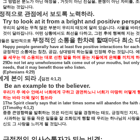
그
방법은
분노가
아닌
애정을
,
거짓이
아닌
진실을
,
분쟁이
아닌
자비를
,
조
달하는
것입니다
.
정적으로
관점에서
보도록
노력하라
.
Try to look at it from a bright and positive persp
우리의
삶에는
무척
많은
부분이
우리의
태도에
달려
있습니다
.
사물을
바라
것이
달라집니다
.
어떤
상황에서도
최선을
다하고
,
그런
후에
행복해
지는
것
부정적인
소통을
한차례
할때마다
최소
람들은
일반적으로
Happy people generally have at least five positive interactions for ea
긍정적인
소통에는
칭찬
,
공감
,
상대방의
하는일을
인정해
주는
것입니다
.
에
을
세우는
데
소용되는
대로
선한
말을
하여
듣는
자들에게
은혜를
끼치게
하
29Do not let any unwholesome talk come out of your mouths, but only w
needs, that it may benefit those who listen.
(Ephesians 4:29)
에게
본이
되라
.(
딤전
4:1,2)
Be an example to the believer.
우리가
주
예수
안에서
너희에게
구하고
권면하노니
너희가
마땅히
어떻게
하는
바라
더욱
많이
힘쓰라
1The Spirit clearly says that in later times some will abandon the fait
(1Timothy 4:1,2)
종종
큰영향력을
발휘하는
것은
타인의
말을
경청하는
태도
,
긍정적인
지지
,
사과하는
일
등을
작은
일들을
잘
조화있게
행할
때
우리는
하나님의
사랑을
신도
그
사랑을
느끼게
될
것입니다
.
긍정적인
의사소통자가
되는
비결
: