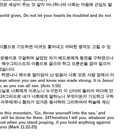
것은
세상이
주는
것
같지
아니하니라
너희는
마음에
근심도
말
world gives. Do not let your hearts be troubled and do not
이름으로
기도하면
마귀도
쫓아내고
어떠한
병자도
고칠
수
있
앉은뱅이로
구걸하며
살았던
자가
베드로에게
동전을
구하였으나
렛
예수그리스도의
이름으로
걸으라
하고
오른손을
잡아
일으키
였습니다
.
하였나니
예수로
말미암아
난
믿음이
너희
모든
사람
앞에서
이
s man whom you see and know was made strong. It is Jesus’
 as you can all see. (Acts 3:16)
진실로
너희에게
이르노니
누구든지
이
산더러
들리어
바다에
던
24
그러므로
내가
너희에게
말하노니
무엇이든지
기도하고
구하
아무에게나
혐의가
있거든
용서하라
그리하여야
하늘에
계신
to this mountain, ‘Go, throw yourself into the sea,’ and
t will be done for them. 24Therefore I tell you, whatever you
25And when you stand praying, if you hold anything against
ins (Mark 11:22-25)