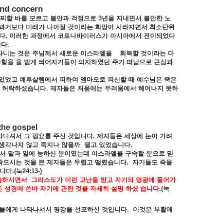
and concern
찌할
바를
모르고
불안과
걱정으로
3
년을
지내면서
불안한
노
과거보다
미래가
나아질
것이라는
희망이
사라지면서
최소단위
다
.
이러한
과정에서
코로나바이러스가
아시아에서
전이되었다
니다
.
다니는
것은
주님께서
새로운
이스라엘을
회복할
것이라는
마
사형을
을
받게
되어자기들이
의지하였던
주가
떠남으로
근심과
있었고
예루살렘에서
피하여
엠마오로
피신할
때
예수님은
죽은
허락하셨습니다
.
제자들은
처움에는
두려움에서
헤어나지
못하
 the gospel
타나셔서
그
필요를
주신
것입니다
.
제자들은
세상에
눈이
가려
생각나지
않고
죽지나
않을까
떨고
있었습니다
.
서
말과
일에
능하신
분이였는데
이스라엘을
구속할
분으로
믿
죽으시는
것을
본
제자들은
두렵고
떨렸습니다
.
자기들도
죽을
니다
.(
눅
24:13-)
씀하시면서
그리스도가
이런
고난을
받고
자기의
영광에
들어가
든
성경에
쓴바
자기에
관한
것을
자세히
설명
하셨
습니다
.(
눅
들에게
나타나셔서
평강을
선포하신
것입니다
.
이것은
부활에