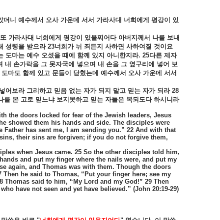
았더니
예수께서
오사
가운데
서서
가라사대
너희에게
평강이
있
또
가라사대
너희에게
평강이
있을찌어다
아버지께서
나를
보내
대
성령을
받으라
23
너희가
뉘
죄든지
사하면
사하여질
것이요
는
도마는
예수
오셨을
때에
함께
있지
아니한지라
. 25
다른
제자
며
내
손가락을
그
못자국에
넣으며
내
손을
그
옆구리에
넣어
보
도마도
함께
있고
문들이
닫혔는데
예수께서
오사
가운데
서서
넣어보라
그리하고
믿음
없는
자가
되지
말고
믿는
자가
되라
28
나를
본
고로
믿느냐
보지못하고
믿는
자들은
복되도다
하시니라
ith the doors locked for fear of the Jewish leaders, Jesus
 he showed them his hands and side. The disciples were
e Father has sent me, I am sending you.” 22 And with that
ins, their sins are forgiven; if you do not forgive them,
ples when Jesus came. 25 So the other disciples told him,
s hands and put my finger where the nails were, and put my
 house again, and Thomas was with them. Though the doors
 Then he said to Thomas, “Put your finger here; see my
 28 Thomas said to him, “My Lord and my God!” 29 Then
who have not seen and yet have believed.” (John 20:19-29)