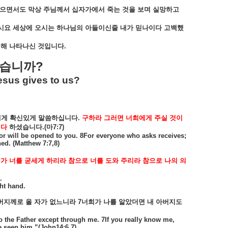
으면서도
막상
주님께서
십자가에서
죽는
것을
보며
실망하고
시요
세상에
오시는
하나님의
아들이신줄
내가
믿나이다
고백했
위해
나타나신
것입니다
.
?
습니까
esus gives to us?
에게
확신있게
말씀하십니다
.
구하라
그러면
너희에게
주실
것이
이다
하셨습니다
.(
마
7:7)
oor will be opened to you. 8For everyone who asks receives;
ed. (Matthew 7:7,8)
내가
너를
굳세게
하리라
참으로
너를
도와
주리라
참으로
나의
의
.
ght hand.
버지께로
올
자가
없느니라
7
너희가
나를
알았더면
내
아버지도
o the Father except through me. 7If you really know me,
 seen him.”(John14:6,7)