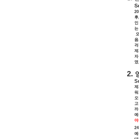
S
20
후
인
는
음
걱
제
자
였
2.
So
제
워
오
고
까
예
야
24
예