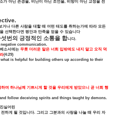
소가
아닌
존경을
,
비난이
아닌
조언을
,
비방이
아닌
교정을
전
ective.
보거나
다른
사람을
대할
때
어떤
태도를
취하는가에
따라
모든
을
선택한다면
평안과
만족을
얻을
수
있습니다
다섯번의
긍정적인
소통을
합
니다
.
ch negative communication.
베소서에는
무릇
더러운
말은
너희
입밖에도
내지
말고
오직
덕
라
(4:29)
hat is helpful for building others up according to their
행하며
하나님께
기쁘시게
할
것을
우리에게
받았으니
곧
너희
행
h and follow deceiving spirits and things taught by demons.
진실어린
전하게
될
것입니다
.
그리고
그분과의
사랑을
나눌
때
우리
자