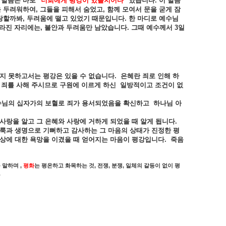
말씀은
바로
"
너희에게
평강이
있을지어다
"
였습니다
.
이
말씀
을
두려워하여
,
그들을
피해서
숨었고
,
함께
모여서
문을
굳게
잠
당할까봐
,
두려움에
떨고
있었기
때문입니다
.
한
마디로
예수님
라진
자리에는
,
불안과
두려움만
남았습니다
.
그때
예수께서
3
일
지
못하고서는
평강은
있을
수
없습니다
.
은혜란
죄로
인해
하
죄를
사해
주시므로
구원에
이르게
하신
일방적이고
조건이
없
수님의
십자가의
보혈로
죄가
용서되었음을
확신하고
하나님
아
사랑을
알고
그
은혜와
사랑에
거하게
되었을
때
알게
됩니다
.
룩과
생명으로
기뻐하고
감사하는
그
마음의
상태가
진정한
평
상에
대한
욕망을
이겼을
때
얻어지는
마음이
평강입니다
.
죽음
,
,
,
,
음
말하며
평화
는
평온하고
화목하는
것
전쟁
분쟁
일체의
갈등이
없이
평
.
해