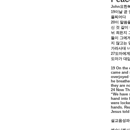
John
요한
19
이날
곧
을찌어다
20
이
말씀
신
것
같이
뉘
죄든지
들이
그에
지
않고는
가라사대
27
도마에게
도마가
대
19 On the 
came and s
overjoyed 
he breathe
they are n
24 Now Tho
“We have 
hand into 
were locke
hands. Rea
Jesus told
설교음성파