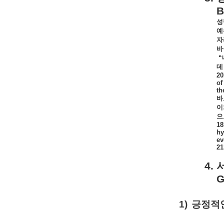
B
성
예
자
바
“
데
20
of
th
바
이
으
18
hy
ev
21
4.
G
1)
긍정적