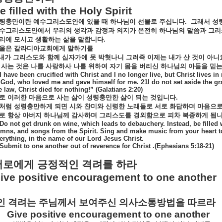
e filled with the Holy Spirit
령충만이란
예수그리스도안에
있을
때
하나님이
선물로
주십니다
.
그래서
성
수그리스도안에서
우리의
생각과
감정과
의지가
온전히
하나님의
말씀과
그리
리에
모시고
생활하는
삶을
말합니다
.
울은
갈라디아교회에게
말하기를
내가
그리스도와
함께
십자가에
못
박혓나니
그러즉
이제는
내가
산
것이
아니
사는
것은
나를
사랑하사
나를
위하여
자기
몸을
버리신
하나님의
아들을
믿
I have been crucified with Christ and I no longer live, but Christ lives in 
 God, who loved me and gave himself for me. 21I do not set aside the gr
e law, Christ died for nothing!” (Galatians 2:20)
로
이러한
마음으로
사는
삶이
성령충만한
삶이
되는
것입니다
.
처럼
성령충만하게
되면
시와
찬미와
신령한
노래들로
서로
화답하며
마음으
로
항상
아버지
하나님께
감사하며
그리스도를
경외함으로
피차
복종하게
됩
Do not get drunk on wine, which leads to debauchery. Instead, be filled 
mns, and songs from the Spirit. Sing and make music from your heart to
erything, in the name of our Lord Jesus Christ.
Submit to one another out of reverence for Christ .(Ephesians 5:18-21)
서로에게
긍정적인
격려를
하라
ive positive encouragement to one another
인
격려는
주님께서
보여주신
의사소통방법을
따르라
Give positive encouragement to one another