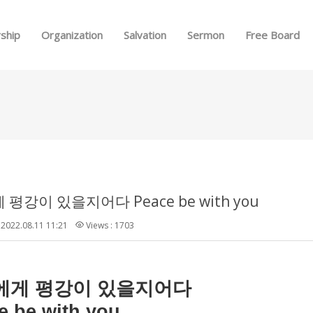
Skip to menu
ship
Organization
Salvation
Sermon
Free Board
평강이 있을지어다 Peace be with you
2022.08.11 11:21
Views : 1703
에게
평강이
있을지어다
e be with you