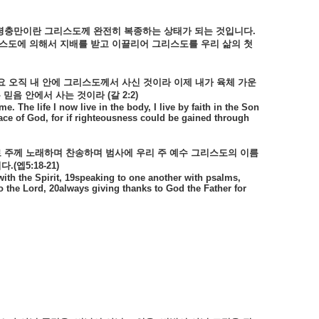
령충만이란
그리스도께
완전히
복종하는
상태가
되는
것입니다
.
스도에
의해서
지배를
받고
이끌리어
그리스도를
우리
삶의
첫
요
오직
내
안에
그리스도께서
사신
것이라
이제
내가
육체
가운
는
믿음
안에서
사는
것이라
(
갈
2:2)
me. The life I now live in the body, I live by faith in the Son
ace of God, for if righteousness could be gained through
로
주께
노래하며
찬송하며
범사에
우리
주
예수
그리스도의
이름
니다
.(
엡
5:18-21)
with the Spirit, 19speaking to one another with psalms,
 the Lord, 20always giving thanks to God the Father for