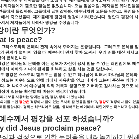
부활하신
후
제자들을
찾아
오십니다
.
제자들에게
찾아오셔서
가장
먼저
하신
시
제자들에게
필요한
말씀은
없었습니다
.
오늘
말씀처럼
,
제자들은
유대인들
인들에게
들킬까봐
,
그들에게
잡혀갈까봐
,
예수님처럼
고문을
당하고
,
죽임을
가에서
죽으셨을때
제자들에게
평안과
평강이
사라졌습니다
.
평안과
평강이
사
하셔서
제자들에게
나타나
평강을
주셨습니다
?
강이란
무엇인가
t is peace?
그리스도와의
은혜의
관계
속에서
주어지는
은총입니다
.
그러므로
은혜를
알
의
관계가
멀어져
있을
때
예수님이
먼저
찾아
오셔서
우리
죄를
대신
지시고
랑이
은혜입니다
.
평강은
하나님의
은혜를
아는
성도가
자신이
용서
받을
수
없는
죄인임에도
예
안에서
아빠와
자녀의
관계를
회복하고
삶을
사는
것을
말합니다
.
로
평강은
스스로의
힘으로는
얻을
수
없고
하나님에
의해서
하나님의
은혜와
성도는
예수님으로
인해
죄에서
자유함을
얻고
나아가
그분이
주신는
의와
거
다
.
더
나아가서
예수님의
의와
거룩과
생명으로
기뻐하고
감사하는
것으로
세
세상이
있음을
확신할
때
마음에
평강이
있습니다
.
,
,
.
리가
보통
사용하는
말에는
평안
평강
평화
가
있습니다
,
의미를
보면
평안은
걱정이나
탈이
없는
무사히
잘
있음을
말하고
평강
도
걱정이나
탈이
없
.
,
,
태를
말합니다
평화는
히브리어로
샬롬
헬라어로는
에이레네
라틴어로는
팍스라고
합니다
?
예수께서
평강을
선포
하셨습니까
 did Jesus proclaim peace?
근심과 걱정으로 인한 두려움을 내려놓게하기 위