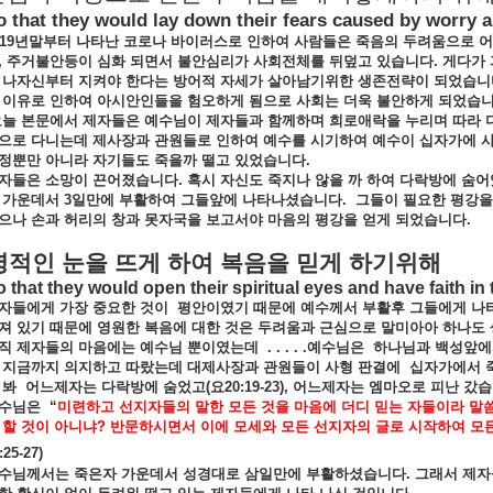
o that they would lay down their fears caused by worry 
19
년말부터
나타난
코로나
바이러스로
인하여
사람들은
죽음의
두려움으로
어
,
주거불안등이
심화
되면서
불안심리가
사회전체를
뒤덮고
있습니다
.
게다가
나자신부터
지켜야
한다는
방어적
자세가
살아남기위한
생존전략이
되었습니
이유로
인하여
아시안인들을
험오하게
됨으로
사회는
더욱
불안하게
되었습
오늘
본문에서
제자들은
예수님이
제자들과
함께하며
희로애락을
누리며
따라
으로
다니는데
제사장과
관원들로
인하여
예수를
시기하여
예수이
십자가에
정뿐만
아니라
자기들도
죽을까
떨고
있었습니다
.
자들은
소망이
끈어졌습니다
.
혹시
자신도
죽지나
않을
까
하여
다락방에
숨어
가운데서
3
일만에
부활하여
그들앞에
나타나셨습니다
.
그들이
필요한
평강을
으나
손과
허리의
창과
못자국을
보고서야
마음의
평강을
얻게
되었습니다
.
영적인
눈을
뜨게
하여
복음을
믿게
하기위해
 that they would open their spiritual eyes and have faith in
자들에게
가장
중요한
것이
평안이였기
때문에
예수께서
부활후
그들에게
나
져
있기
때문에
영원한
복음에
대한
것은
두려움과
근심으로
말미아아
하나도
직
제자들의
마음에는
예수님
뿐이였는데
. . . . .
예수님은
하나님과
백성앞에
지금까지
의지하고
따랐는데
대제사장과
관원들이
사형
판결에
십자가에서
봐
어느제자는
다락방에
숨었고
(
요
20:19-23),
어느제자는
엠마오로
피난
갔습
수님은
“
미련하고
선지자들의
말한
모든
것을
마음에
더디
믿는
자들이라
말
할
것이
아니냐
?
반문하시면서
이에
모세와
모든
선지자의
글로
시작하여
모
:25-27)
수님께서는
죽은자
가운데서
성경대로
삼일만에
부활하셨습니다
.
그래서
제자