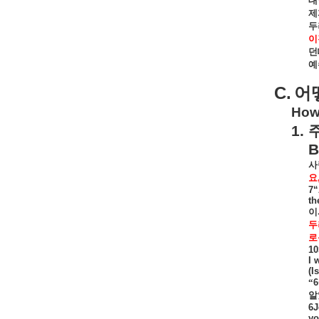
대
제
두
이
던
예
C.
어
How 
1.
B
사
요
7“
th
이
두
로
10
I 
(I
“
6
알
6J
yo