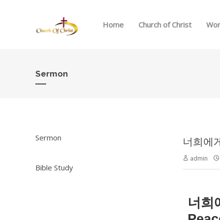
Home
Church of Christ
Wor
Sermon
Sermon
너희에게 
admin
Bible Study
너희
Peac