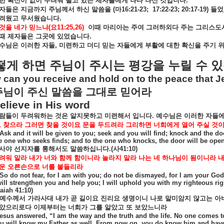
한
확신이
없이
두려워
떨고
있는
제자들에게
나타
나신
것입니다
.
자들은
지금까지
주님께서
하신
말씀을
(
마
16:21-23;
17:22-23; 20:17-19)
들었
려웠고
무서웠습니다
.
것을
네가
믿느냐
(
요
11:25,26)
이때
마리아는
주여
그러하외다
주는
그리스도
때
제자들은
그곳에
있었습니다
.
수님은
이러한
자들
,
미련하고
더디
믿는
자들에게
부활에
대한
확신을
주기
떻게
하면
주님이
주시는
평강을
누릴
수
있
can you receive and hold on to the peace that J
주님이
주신
말씀을
그대로
믿어라
elieve in His word
람들이
두려워하는
것은
알지못하고
미련해서
입니다
.
예수님은
이러한
자들
,
찾으라
그러면
찾을
것이요
문을
두드려라
그리하면
너희에게
열어
주실
것
Ask and it will be given to you; seek and you will find; knock and the d
e one who seeks finds; and to the one who knocks, the door will be open
사야
선지자를
통해서도
말씀하십니다
.(
사
41:10)
려워
말라
내가
너와
함께
함이니라
놀라지
말라
나는
네
하나님이
됨이니라
운
오른손으로
너를
붙들리라
So do not fear, for I am with you; do not be dismayed, for I am your God
will strengthen you and help you; I will uphold you with my righteous ri
saiah 41:10)
예수께서
가라사대
내가
곧
길이요
진리요
생명이니
나로
말미암지
않고는
아
았으리로다
이제부터는
너희가
그를
알았고
또
보았느니라
esus answered, “I am the way and the truth and the life. No one comes t
u will know my Father as well. From now on, you do know him and have