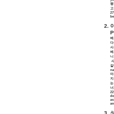
평
고
27
be
2.
P
베
다
사
베
니
같
na
마
지
는
너
22
do
as
an
3.