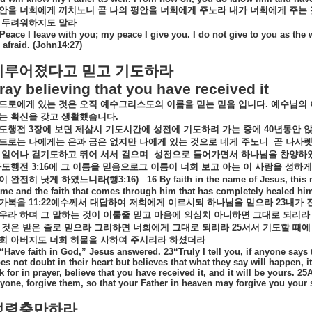
안을
너희에게
끼치노니
곧
나의
평안을
너희에게
주노라
내가
너희에게
주는
두려워하지도
말라
Peace I leave with you; my peace I give you. I do not give to you as the 
 afraid. (John14:27)
이루어졌다고
믿고
기도하라
ray believing that you have received it
드로에게
있는
것은
오직
예수그리스도의
이름을
믿는
믿음
입니다
.
예수님의
는
확신을
갖고
생활했습니다
.
도행전
3
장에
보면
제삼시
기도시간에
성전에
기도하려
가는
중에
40
년동안
드로는
나에게는
은과
금은
없지만
나에게
있는
것으로
네게
주노니
곧
나사
일어나
걷기도하고
뛰어
서서
걸으며
성전으로
들어가면서
하나님을
찬양하
사도행전
3:16
에
그
이름을
믿음으로그
이름이
너희
보고
아는
이
사람을
성하게
이
완전히
낫게
하였느니라
(
행
3:16)
16 By faith in the name of Jesus, thi
me and the faith that comes through him that has completely healed him,
가복음
11:22
예수께서
대답하여
저희에게
이르시되
하나님을
믿으라
23
내가
우라
하며
그
말하는
것이
이룰줄
믿고
마음에
의심치
아니하면
그대로
되리라
것은
받은
줄로
믿으라
그리하면
너희에게
그대로
되리라
25
서서
기도할
때에
희
아버지도
너희
허물을
사하여
주시리라
하셨더라
“Have faith in God,” Jesus answered. 23“Truly I tell you, if anyone says 
es not doubt in their heart but believes that what they say will happen, i
k for in prayer, believe that you have received it, and it will be yours. 
yone, forgive them, so that your Father in heaven may forgive you your s
성령충만하라