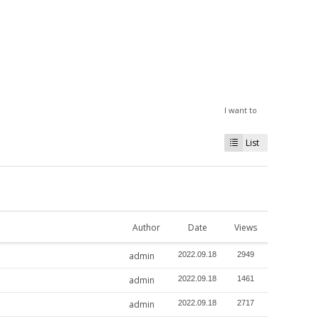
I want to
List
Author
Date
Views
admin
2022.09.18
2949
admin
2022.09.18
1461
admin
2022.09.18
2717