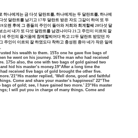
로 하나에게는 금 다섯 달란트를
,
하나에게는 두 달란트를
,
하나에
 다섯 달란트를 남기고
17
두 달란트 받은 자도 그같이 하여 또 두
19
오랜 후에 그 종들의 주인이 돌아와 저희와 회계할쌔
20
다섯 달
 보소서 내가 또 다섯 달란트를 남겼나이다
21
그 주인이 이르되 잘
니 네 주인의 즐거움에 참예할찌어다 하고
22
두 달란트 받았던 자
그 주인이 이르되 잘 하였도다 착하고 충성된 종아 네가 작은 일에
.
rusted his wealth to them. 15To one he gave five bags of
 Then he went on his journey. 16The man who had received
re. 17So also, the one with two bags of gold gained two
and hid his master’s money.19“After a long time the
ad received five bags of gold brought the other five.
 more.’21“His master replied, ‘Well done, good and faithful
y things. Come and share your master’s happiness!’ 22“The
o bags of gold; see, I have gained two more.’ 23“His master
hings; I will put you in charge of many things. Come and