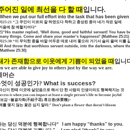
주어진 일에 최선을 다 할 때
입니다
.
When we put our full effort into the task that has been given
마
25:21
“그 주인이 이르되 잘 하였도다 착하고 충성된 종아 네가 작은 일에
거움에 참 예할지어다”
21“His master replied, ‘Well done, good and faithful servant! You have bee
many things. Come and share your master’s happiness!’ (Matthew 25:21)
마
25:30
“이 무익한 종을 바깥 어두운 데로 내어 쫓으라 거기서 슬피 울며 이를
30 And throw that worthless servant outside, into the darkness, where th
(Matthew 25:30)
내가 존재함으로 이웃에게 기쁨이 되었을 때
입니
 we are able to give joy to others just by the way we are.
에머슨
무엇이 성공인가
?
What is success?
자신이 한때 이곳에 살았음으로 해서 단 한 사람의 인생이라도 행복해지는 것
ccess is when you can impact at least a single person’s life to become joyful
보감
<
불결자화
(
不結子花
)
휴요종
(
休要種
)>
매를 맺지 않는 꽃은 심지 말라
.
”
Don’t plant a flower that doesn’t bloom
나는
당신
덕분에
행복합니다”
I am happy “thanks” to you.