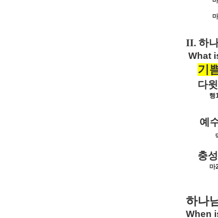
II.
하나
What i
기
다윗
행
예
충성
마
하나님
When i