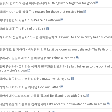
 것이 합력하여 선을 이루시느니라 All things work together for good
하는 자가 받을 상급 The reward for those that receive Him
에게 평강이 있을지어다 Peace be with you
의 열매(1) The Fruit of the Spirit
 사역이 성공했는가? 아니면 실패했는가? Has your life and ministry been successful or
믿음대로 될 지어다 - 백부장의 믿음 Let it be done as you believed - The Faith of th
까지도 잔잔하게 하시는 예수님 Jesus calms all storms
록 충성하라 그리하면 생명의 면류관을 얻으리라 Be faithful, even to the point of death, 
 your victor’s crown
에도 불구하고 기뻐하리라 No matter what, rejoice
리의 아버지가 되시는 하나님 God our Father
안에 예수그리스도의 마음을 품으라 Be likeminded with Christ
님의 초청에 아멘으로 참여합시다 Let’s accept God’s invitation with an Amen