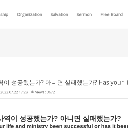
Skip to menu
ship
Organization
Salvation
Sermon
Free Board
2022.07.22 17:28
Views : 3672
?
?
사역이
성공했는가
아니면
실패했는가
r life and ministry been successful or has it been