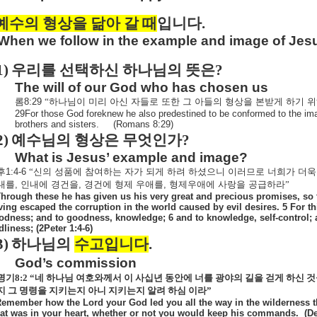
예수의 형상을 닮아 갈 때
입니다
.
When we follow in the example and image of Jesu
1)
우리를 선택하신 하나님의 뜻은
?
The will of our God who has chosen us
롬
8:29
“하나님이
미리
아신
자들로
또한
그
아들의
형상을
본받게
하기
위
29For those God foreknew he also predestined to be conformed to the ima
brothers and sisters.
(Romans 8:29)
2)
예수님의 형상은 무엇인가
?
What is Jesus’ example and image?
후
1:4-6
“신의
성품에
참여하는
자가
되게
하려
하셨으니
이러므로
너희가
더욱
내를
,
인내에
경건을
,
경건에
형제
우애를
,
형제우애에
사랑을
공급하라”
Through these he has given us his very great and precious promises, so t
ving escaped the corruption in the world caused by evil desires. 5 For thi
odness; and to goodness, knowledge; 6 and to knowledge, self-control; a
liness; (2Peter 1:4-6)
3)
하나님의
수고입니다
.
God’s commission
명기
8:2
“네 하나님 여호와께서 이 사십년 동안에 너를 광야의 길을 걷게 하신 
지 그 명령을 지키는지 아니 지키는지 알려 하심 이라”
Remember how the Lord your God led you all the way in the wilderness th
at was in your heart, whether or not you would keep his commands.
(D