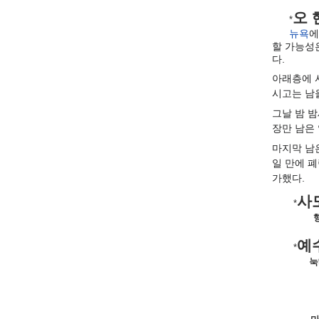
오
*
뉴욕
에
할 가능성
다.
아래층에 
시고는 남
그날 밤 
장만 남은
마지막 남
일 만에 
가했다.
사
*
예
*
눅