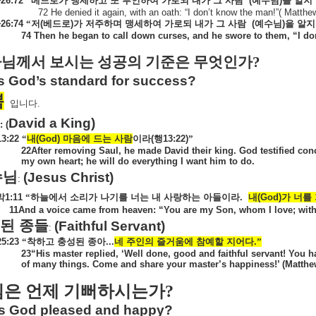
마
26:72
“베드로가
맹세하고
또
부인하여
가로되
내가
그
사람
(
예수님
)
을
알지
72 He denied it again, with an oath: “I don’t know the man!”( Matthe
마
26:74
“저
(
베드로
)
가
저주하며
맹세하여
가로되
내가
그
사람
(
예수님
)
을
알지
74 Then he began to call down curses, and he swore to them, “I do
님께서 보시는 성공의 기준은 무엇인가
?
s God’s standard for success?
쁨
입니다
.
David a King)
: (
13:22
“
내
(God)
마음에
드는
사람
이라
(
행
13:22)
”
22After removing Saul, he made David their king. God testified con
my own heart; he will do everything I want him to do.
수님
(Jesus Christ)
:
막
1:11
“하늘에서
소리가
나기를
너는
내
사랑하는
아들이라
.
내
(God)
가
너를
11And a voice came from heaven: “You are my Son, whom I love; wit
된
종들
(Faithful Servant)
:
25:23
“착하고
충성된
종아
...
네
주인의
즐거움에
참예할
지어다
.
”
23“His master replied, ‘Well done, good and faithful servant! You ha
of many things. Come and share your master’s happiness!’ (Matthe
은 언제 기뻐하시는가
?
s God pleased and happy?