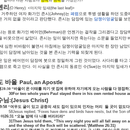
얼마나
다른
사람보다
명예
와
권력
을
가졌는가
?
헨리
(O Henry): <
마지막
잎새
(the last leaf)>
 거주하던 여자 화가인 존시(Johnsy)는
폐렴
으로 투병 생활을 하던 도중
은 거의 없을 것이라고 판단했다. 존시는 담장에 있는
담쟁이덩굴
잎을 보
사는 원로 화가인 베어먼(Behrman)은 언젠가는 걸작을 그리겠다고 장
을 비웃으면서 살았다. 존시는 잎이 떨어지면 죽는다는 소문을 들었지만
밤새 심한 비바람이 불면서 아침에는 담쟁이덩굴잎은 마지막 한 장만 남았다
 잎이 담장에 남아있는 것을 본 존시는 기력을 되찾게 된다.
은 잎은 베어먼이 담장에 붓으로 정밀하게 그린 것이었다. 사다리를 타고 
폐렴으로 죽고 만다. 이 사실을 안 존시의 동료인 수(Sue)는 마지막 잎
도
바울
Paul, an Apostle
:
행
28:30
“바울이 온 이태를 자기 샛 집에 유하며 자기에게 오는 사람을 다 영접하
30For two whole years Paul stayed there in his own rented house 
수님
:(Jesus Christ)
9:58
“여우도
굴이
있고
공중의
새도
집이
있으되
인자는
머리
둘
곳이
없도다
58Jesus replied, “Foxes have dens and birds have nests, but the Son of
마
26:31
“오늘
밤에
다
나를
버리리라”
31Then Jesus told them, “This very night you will all fall away on acc
and the sheep of the flock will be scattered.’(Matthew 26:31)