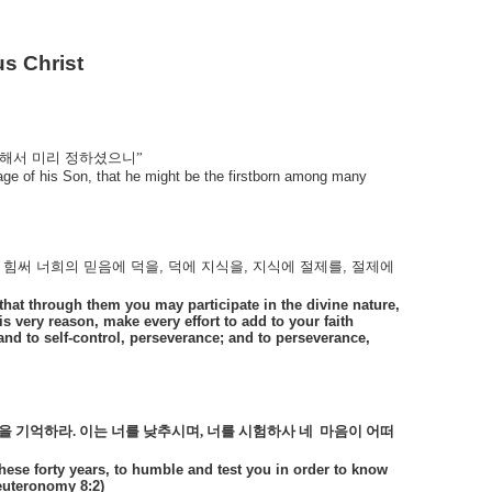
s Christ
해서
미리
정하셨으니”
ge of his Son, that he might be the firstborn among many
힘써
너희의
믿음에
덕을
,
덕에
지식을
,
지식에
절제를
,
절제에
hat through them you may participate in the divine nature,
s very reason, make every effort to add to your faith
nd to self-control, perseverance; and to perseverance,
것을 기억하라
.
이는 너를 낮추시며
,
너를 시험하사 네
마음이 어떠
ese forty years, to humble and test you in order to know
euteronomy 8:2)