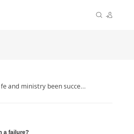
Sign In
Sign Up
삶과 사역이 성공했는가? 아니면 실패했는가? Has your life and ministry been successful or has it been a failure?
 a failure?