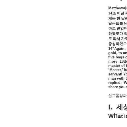
Matthew
마
14
또 어떤 
게는 한 달
달란트를 
란트 받았던
하였도다 착
도 와서 가
충성하였으매
14“Again, 
gold, to a
five bags 
more. 18Bu
master of 
‘Master,’ 
servant! Y
man with t
replied, ‘
share your
설교음성파일
I.
세
wh
at 