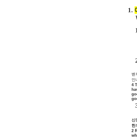
1.
벧
인
4 
ha
go
god
신
한
2 
wh