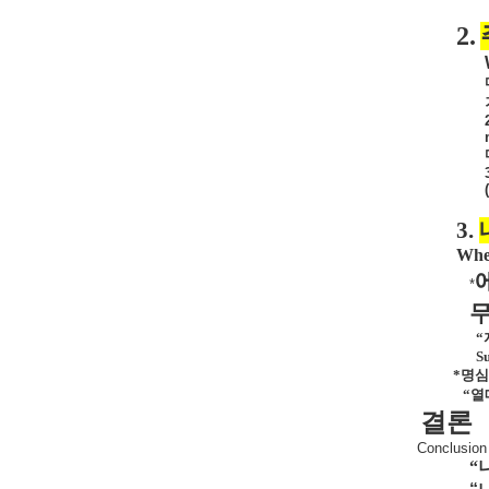
2.
3.
When
*
“
Su
*
명심
“열
결론
Conclusion
“