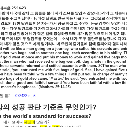
태복음
25:14-23
사람이 타국에 갈제 그 종들을 불러 자기 소유를 맡김과 같으니
15
각각 그 재능대
란트를 주고 떠났더니
16
다섯 달란트 받은 자는 바로 가서 그것으로 장사하여 또
남겼으되
18
한 달란트 받은 자는 가서 땅을 파고 그 주인의 돈을 감추어 두었더니
 자는 다섯 달란트를 더 가지고 와서 가로되 주여 내게 다섯 달란트를 주셨는데
하고 충성된 종아 네가 작은 일에 충성하였으매 내가 많은 것으로 네게 맡기리
로되 주여 내게 두 달란트를 주셨는데 보소서 내가 또 두 달란트를 남겼나이다
23
 내가 많은 것으로 네게 맡기리니 네 주인의 즐거움에 참예 할찌어다 할찌니라
it will be like a man going on a journey, who called his servants and ent
nother two bags, and to another one bag, each according to his ability.
of gold went at once and put his money to work and gained five bags mo
t the man who had received one bag went off, dug a hole in the ground 
those servants returned and settled accounts with them. 20The man who h
he said, ‘you entrusted me with five bags of gold. See, I have gained five
ou have been faithful with a few things; I will put you in charge of man
wo bags of gold also came. ‘Master,’ he said, ‘you entrusted me with tw
Well done, good and faithful servant! You have been faithful with a few t
 master’s happiness!’ (Matthew 25:14-23)
 듣기 :
072422.mp3
?
상의
성공
판단
기준은
무엇인가
is the world’s standard for success?
내가
얼마나
재산이
많은가
?