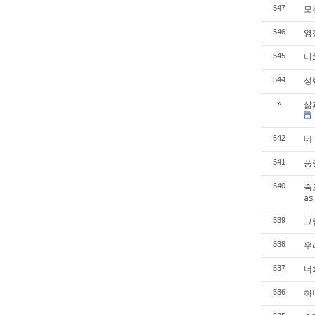
모든
547
영접
546
너희
545
성령
544
삶과
»
네 
542
풍랑
541
죽도
540
as
그럼
539
우
538
너희
537
하나
536