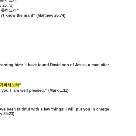
못
하노라”
w 26:72)
못하노라”
n’t know the man!” (Matthew 26:74)
cerning him: ‘I have found David son of Jesse, a man after
기뻐하노라
”
h you I
am well pleased.” (Mark 1:11)
ve been faithful with a few things; I will put you in charge
w 25:23)