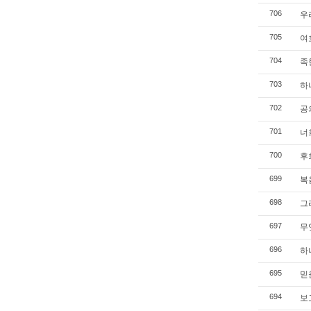
우리
706
여호
705
족한
704
하
703
공의
702
너희
701
후회
700
복음
699
그리
698
무엇
697
하나
696
믿음
695
보고
694