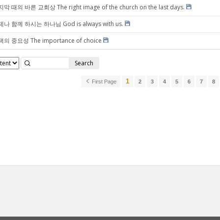
막 때의 바른 교회상 The right image of the church on the last days.
나 함께 하시는 하나님 God is always with us.
의 중요성 The importance of choice
Search
1
First Page
2
3
4
5
6
7
8