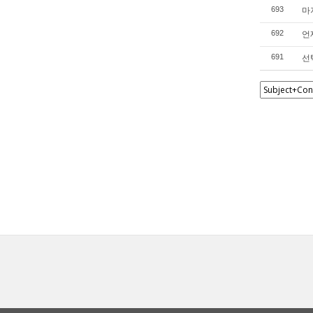
마지
693
언제
692
선택
691