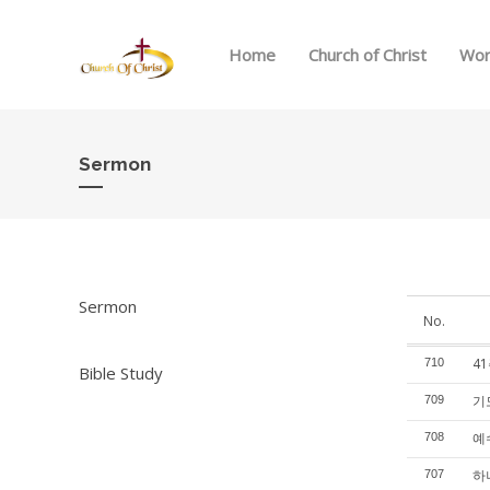
Home
Church of Christ
Wor
Sermon
Sermon
No.
4
710
Bible Study
기
709
예수
708
하나
707