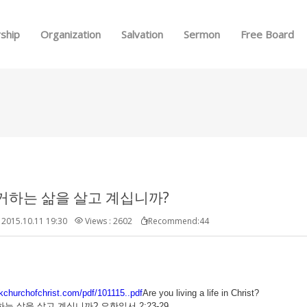
Skip to menu
ship
Organization
Salvation
Sermon
Free Board
거하는 삶을 살고 계십니까?
2015.10.11 19:30
Views : 2602
Recommend:44
kchurchofchrist.com/pdf/101115..pdf
Are you living a life in Christ?
는 삶을 살고 계십니까? 요한일서 2:23-29