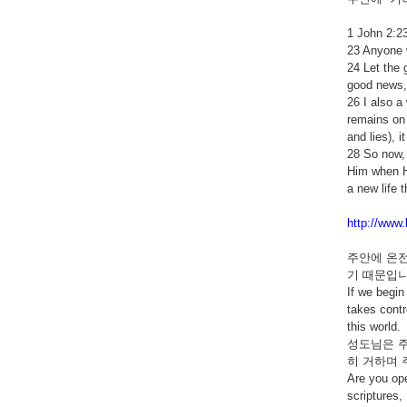
1 John 2:2
23 Anyone w
24 Let the 
good news, 
26 I also a
remains on 
and lies), 
28 So now, 
Him when He
a new life 
http://www
주안에 온전
기 때문입니
If we begin
takes contr
this world.
성도님은 주
히 거하며 
Are you ope
scriptures,