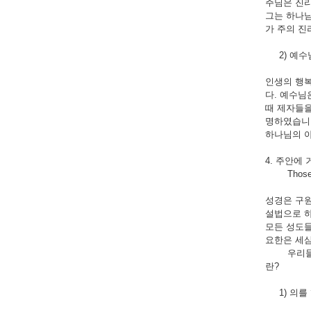
주님은 진리
그는 하나님
가 주의 진
2) 예수님 
인생의 행복
다. 예수님
때 제자들을
명하였습니다
하나님의 아
4. 주안에
Those who 
성경은 구원
설법으로 
모든 성도들
요한은 세삼
우리들이 
란?
1) 의를 행하