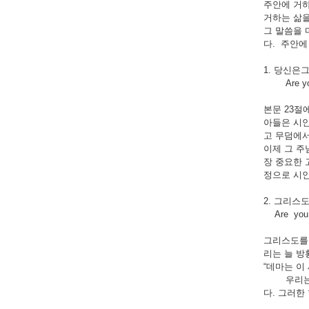
주안에 거하
거하는 삶을
그 말씀을 
다. 주안에
1. 당신
Are you a
본문 23절
아들은 시인
고 무덤에서
이제 그 주
장 중요한 
정으로 시
2. 
Are you ke
그리스도를 
리는 늘 방
“데마는 이
우리는 한
다. 그러한