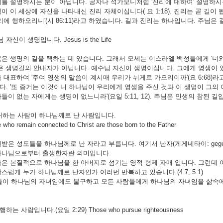
를 설명하시는 분이 아닙니다. 공자나 석가모니처럼 '진리에 대하여' 설명하시는 
이 이 세상에 자신을 나타내신 진리 자체이십니다( 요 1:18). 진리는 곧 길이
리에 행하오리니'(시 86:11)라고 하였습니다. 길과 진리는 하나입니다. 주님은
자신이 생명입니다. Jesus is the Life
은 생명의 길을 택하는 데 있습니다. 그래서 모세는 이스라엘 백성들에게 '너와 네
은 생명길의 안내자가 아닙니다. 예수님 자신이 생명이십니다. 그에게 영생이 
 대표하여 '주여 영생의 말씀이 계시매 우리가 뉘게로 가오리이까'(요 6:68)
. '또 증거는 이것이니 하나님이 우리에게 영생을 주신 것과 이 생명이 그의
들이 없는 자에게는 생명이 없느니라'(요일 5:11, 12). 주님은 인생의 참된 길
 거하는 사람이 하나님께로 난 사람입니다.
remain connected to Christ are those born to the Father
받은 성도들을 하나님께로 난 자라고 부릅니다. 여기서 난자(게게네타이: gegene
하나님으로부터 출생한자란 의미입니다.
은 본질적으로 하나님을 한 아버지로 섬기는 영적 형제 자매 입니다. 그런데
스럽게 누가 하나님께로 난자인가 여러번 반복하고 있습니다.(4:7; 5:1)
하나님의 자녀임에도 불구하고 모든 사람들에게 하나님의 자녀임을 삶속에서
는 사람입니다.(요일 2:29) Those who pursue righteousness