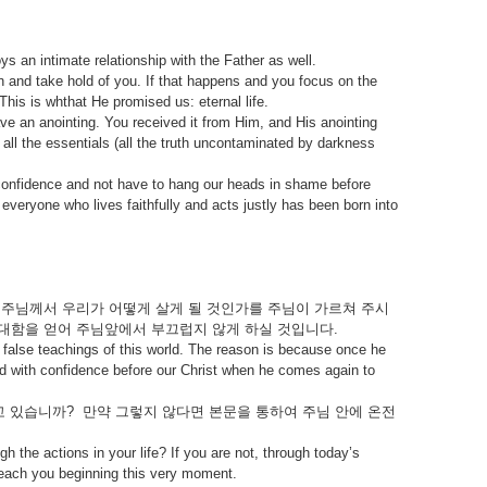
 an intimate relationship with the Father as well.
in and take hold of you. If that happens and you focus on the
This is whthat He promised us: eternal life.
ve an anointing. You received it from Him, and His anointing
all the essentials (all the truth uncontaminated by darkness
e confidence and not have to hang our heads in shame before
everyone who lives faithfully and acts justly has been born into
. 주님께서 우리가 어떻게 살게 될 것인가를 주님이 가르쳐 주시
담대함을 얻어 주님앞에서 부끄럽지 않게 하실 것입니다.
 the false teachings of this world. The reason is because once he
stand with confidence before our Christ when he comes again to
 있습니까? 만약 그렇지 않다면 본문을 통하여 주님 안에 온전
 the actions in your life? If you are not, through today’s
o teach you beginning this very moment.