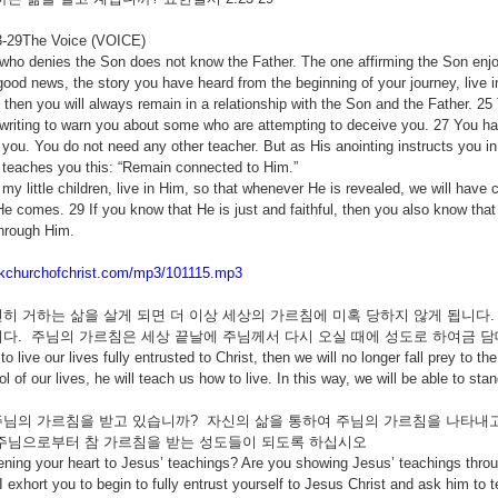
3-29The Voice (VOICE)
ho denies the Son does not know the Father. The one affirming the Son enjoys
good news, the story you have heard from the beginning of your journey, live 
then you will always remain in a relationship with the Son and the Father. 25 
 writing to warn you about some who are attempting to deceive you. 27 You ha
you. You do not need any other teacher. But as His anointing instructs you in 
it teaches you this: “Remain connected to Him.”
my little children, live in Him, so that whenever He is revealed, we will hav
 comes. 29 If you know that He is just and faithful, then you also know that 
through Him.
.kchurchofchrist.com/mp3/101115.mp3
히 거하는 삶을 살게 되면 더 이상 세상의 가르침에 미혹 당하지 않게 됩니다
다. 주님의 가르침은 세상 끝날에 주님께서 다시 오실 때에 성도로 하여금 
 to live our lives fully entrusted to Christ, then we will no longer fall prey to
ol of our lives, he will teach us how to live. In this way, we will be able to 
님의 가르침을 받고 있습니까? 자신의 삶을 통하여 주님의 가르침을 나타내고
주님으로부터 참 가르침을 받는 성도들이 되도록 하십시오
ning your heart to Jesus’ teachings? Are you showing Jesus’ teachings through
 I exhort you to begin to fully entrust yourself to Jesus Christ and ask him t