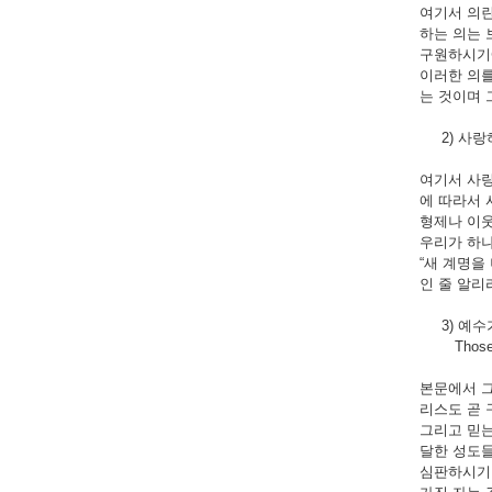
여기서 의란
하는 의는 
구원하시기에
이러한 의를
는 것이며 
2) 사랑하는
여기서 사랑
에 따라서 
형제나 이웃
우리가 하나
“새 계명을
인 줄 알리라”
3) 예수가
Those who
본문에서 그
리스도 곧 
그리고 믿는
달한 성도들
심판하시기 