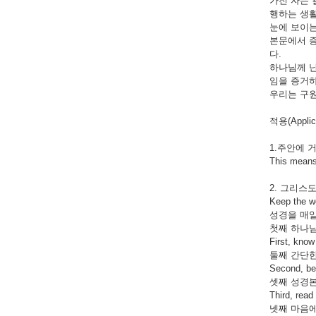
가진 자는 
행하는 생활
눈에 보이는
본문에서 증
다.
하나님께 
임을 증거하
우리는 구원
적용(Applica
1.주안에 거
This means 
2. 그리스
Keep the wo
성경을 매일 묵
첫째 하나
First, know
둘째 간단
Second, be
셋째 성경
Third, read
넷째 마음에