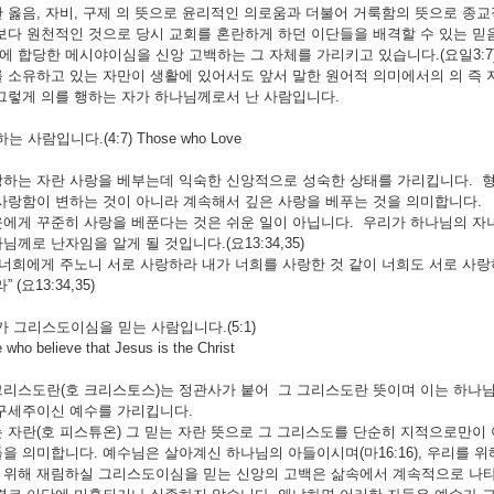
 옳음, 자비, 구제 의 뜻으로 윤리적인 의로움과 더불어 거룩함의 뜻으로 종
보다 원천적인 것으로 당시 교회를 혼란하게 하던 이단들을 배격할 수 있는 믿
 합당한 메시야이심을 신앙 고백하는 그 자체를 가리키고 있습니다.(요일3:7
 소유하고 있는 자만이 생활에 있어서도 앞서 말한 원어적 의미에서의 의 즉 
그렇게 의를 행하는 자가 하나님께로서 난 사람입니다.
 사람입니다.(4:7) Those who Love
하는 자란 사랑을 베부는데 익숙한 신앙적으로 성숙한 상태를 가리킵니다. 형
사랑함이 변하는 것이 아니라 계속해서 깊은 사랑을 베푸는 것을 의미합니다.
에게 꾸준히 사랑을 베푼다는 것은 쉬운 일이 아닙니다. 우리가 하나님의 자
님께로 난자임을 알게 될 것입니다.(요13:34,35)
 너희에게 주노니 서로 사랑하라 내가 너희를 사랑한 것 같이 너희도 서로 사
 (요13:34,35)
 그리스도이심을 믿는 사람입니다.(5:1)
 believe that Jesus is the Christ
리스도란(호 크리스토스)는 정관사가 붙어 그 그리스도란 뜻이며 이는 하나님
구세주이신 예수를 가리킵니다.
 자란(호 피스튜온) 그 믿는 자란 뜻으로 그 그리스도를 단순히 지적으로만이
을 의미합니다. 예수님은 살아계신 하나님의 아들이시며(마16:16), 우리를
위해 재림하실 그리스도이심을 믿는 신앙의 고백은 삶속에서 계속적으로 나타