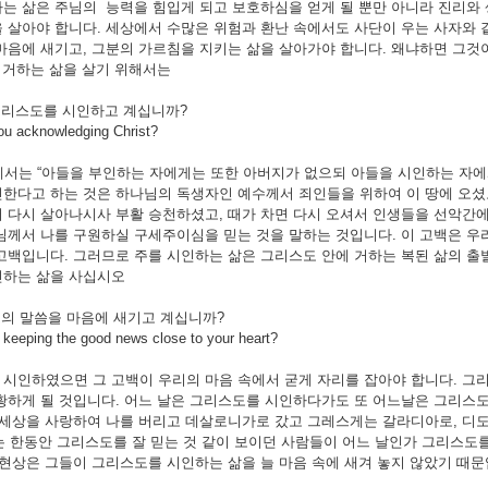
는 삶은 주님의 능력을 힘입게 되고 보호하심을 얻게 될 뿐만 아니라 진리와 
 살아야 합니다. 세상에서 수많은 위험과 환난 속에서도 사단이 우는 사자와 
마음에 새기고, 그분의 가르침을 지키는 삶을 살아가야 합니다. 왜냐하면 그것
 거하는 삶을 살기 위해서는
은그리스도를 시인하고 계십니까?
cknowledging Christ?
에서는 “아들을 부인하는 자에게는 또한 아버지가 없으되 아들을 시인하는 자에
한다고 하는 것은 하나님의 독생자인 예수께서 죄인들을 위하여 이 땅에 오셨
 다시 살아나시사 부활 승천하셨고, 때가 차면 다시 오셔서 인생들을 선악간에 심
님께서 나를 구원하실 구세주이심을 믿는 것을 말하는 것입니다. 이 고백은 우
고백입니다. 그러므로 주를 시인하는 삶은 그리스도 안에 거하는 복된 삶의 
인하는 삶을 사십시오
그리스도의 말씀을 마음에 새기고 계십니까?
eping the good news close to your heart?
시인하였으면 그 고백이 우리의 마음 속에서 굳게 자리를 잡아야 합니다. 그리
황하게 될 것입니다. 어느 날은 그리스도를 시인하다가도 또 어느날은 그리스도를
 세상을 사랑하여 나를 버리고 데살로니가로 갔고 그레스게는 갈라디아로, 디
동안 그리스도를 잘 믿는 것 같이 보이던 사람들이 어느 날인가 그리스도를 
 현상은 그들이 그리스도를 시인하는 삶을 늘 마음 속에 새겨 놓지 않았기 때문