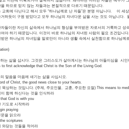
결코 이단에 미혹되거나 실족하지 않습니다. 왜냐하면 어러한 자들은 예수가 
을 하므로 믿지 않는 자들과는 본질적으로 다르기 때문입니다.
 교회에 다닌다고 해서 모두 “하나님께로 난 자들”은 분명 아닙니다. 이 세상의
거하듯이 구원 받았다고 모두 하나님의 자녀다운 삶을 사는 것도 아닙니다.
난자들이란 자신의 삶속에서 하나님의 형상을 부여받은 자로서의 거룩하고 성숙
여야 하기 때문입니다. 이것이 바로 하나님의 자녀된 사람의 필요 조건입니다
받은 하나님의 자녀임을 말로만이 아니라 생활 속에서 실천함으로 하나님께로
tion)
하는 삶을 삽시다. 그것은 그리스도가 살아계시는 하나님의 아들이심을 시인하는 삶입니다. (요한
to first acknowledge that Christ is the Son of the Living God.
도의 말씀을 마음에 새기는 삶을 사십시오.
rd of Christ, the good news close to your hearts.
상하는 것입니다. (주제, 주요인물, 교훈, 주요한 요절) This means to mediate up
님이 함께 하신다는 것을 인식하라
 that God is with you
한 기도로 시작하라
gin praying
본문을 읽으라
 the scriptures
 와닫는 것들을 적어라