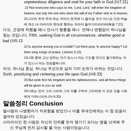
unpretentious diligence and zeal for your faith in God (
마
7:21)
21“Not everyone who says to me, ‘Lord, Lord,’ will enter the kingdom of
heaven, but only the one who does the will of my Father who is in heaven.
21
나더러
주여
주여
하는
자마다
천국에
다
들어갈
것이
아니요
다만
하늘
(
7:21)
에
계신
내
아버지의
뜻대로
행하는
자라야
들어가리라
마태복음
다섯
,
곤경에
처했을
때나
만사가
형통할
때나
언제나
변함없이
하나님을
찾는
것입니다
. Fifth, seeking God in all circumstances; whether good or
bad (
약
5:13
13 Is anyone among you in trouble? Let them pray. Is anyone happy? Let
them sing songs of praise. (James 5:13)
13
너희
중에
고난
당하는
자가
있느냐
저는
기도할
것이요
즐거워하는
자
가
있느냐
저는
찬송할찌니라
여섯
,
하나님
중심
,
하나님
우선으로
삶의
가치
순위가
바뀌는
것입니다
.
Sixth, prioritizing and centering your life upon God (
마
6:33)
33 But seek first his kingdom and his righteousness, and all these things
will be given to you as well.
33
너희는
먼저
그의
나라와
그의
의를
구하라
그리하면
이
모든
것을
너희
(
6:33)
에게
더하시리라
마
말씀정리
Conclusion
열사람의
나병환자가
치유함을
받았으나
아홉
유대인에게는
이
참
믿음이
결여되
있었습니다
.
사마리아인
한
사람은
자신의
안위를
먼저
챙기기
보다는
병을
낫게해
주
신
주님께
먼저
감사할
줄
아는
사람이었습니다
.