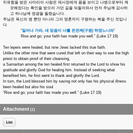
치유함을
받은
사마리아
사람은
제사장에게
몸을
보이고
나병으로부터
깨
끗해젔다는
확인을
받으러
가던
길을
되돌아와서
먼저
주님께
감사하
고
하나님께
영광을
돌렸습니다
.
주님은
육신의
병
뿐만
아니라
그의
영혼까지
구원하는
복을
주신
것입니
다
“
일어나
가라
,
네
믿음이
너를
온전케
(
구원
)
하였느니라
”
Rise and go; your faith has made you well.” (Luke 17:19)
Ten lepers were healed, but nine Jews lacked this true faith.
Unlike the other nine that were cured that left on their way to see the high
priest to obtain proof of their cleansing,
a Samaritan among the ten healed first returned to the Lord to show his
gratitude and glorify God for healing him. Instead of seeking what
benefited him, he first went to thank and glorify the Lord.
In turn, the Lord blessed him by saving not only has his physical illness
been healed but also his soul.
“Rise and go; your faith has made you well.” (Luke 17:19)
Attachment
[1]
List