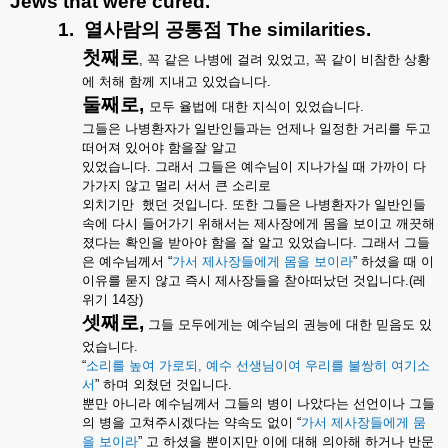
Jews that were cured.
1.
열사람의
공통점
The similarities.
첫째로
,
꼭
같은
나병에
걸려
있었고
,
꼭
같이
비참한
상황
에
처해
함께
지내고
있었습니다
.
둘째로
,
모두
율법에
대한
지식이
있었습니다
.
그들은
나병환자가
일반인들과는
언제나
일정한
거리를
두고
떠어져
있어야
함을잘
알고
있었습니다
.
그래서
그들은
예수님이
지나가실
때
가까이
다
가가지
않고
멀리
서서
큰
소리로
외치기만
했던
것입니다
.
또한
그들은
나병환자가
일반인들
속에
다시
들어가기
위해서는
제사장에게
몸을
보이고
깨끗해
졌다는
확인을
받아야
함을
잘
알고
있었습니다
.
그래서
그들
은
예수님께서
“
가서
제사장들에게
몸을
보이라
”
하셨을
때
이
이유를
묻지
않고
즉시
제사장들을
찯아떠났던
것입니다
.(
레
위기
14
장
)
셋째로
,
그들
모두에게는
예수님의
권능에
대한
믿음도
있
었습니다
.
“
소리를
높여
가로되
,
예수
선생님이여
우리를
불쌍히
여기소
서
”
하며
외쳤던
것입니다
.
뿐만
아니라
예수님께서
그들의
병이
나았다는
선언이나
그들
의
병을
고쳐주시겠다는
약속도
없이
“
가서
제사장들에게
뭄
을
보이라
”
고
하셨을
뿐이지만
이에
대해
의아해
하거나
반문