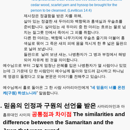
cedar wood, scarlet yarn and hyssop be brought for the
person to be cleansed. (Leviticus 14:4)
제사장은
정결함을
받은
자를
위해
,
살아
있는
정결한
새
두마리와
백향목과
홍색실과
우슬초를
준비합니다
.
살아있는
새
두마리
중
한
마리는
흐르는
물로
넘
치는
질그릇
안에서
죽여서
그
피를
취합니다
.
다른
한
마리는
,
백향목
나무가지에
우슬초
줄기와
더불어
홍
색실로
묶어
그
죽은
새의
피에
몸을
적시게
한
후
넓은
들판으
로
날려
보냅니다
.
들판으로
날려
보낸
새는
,
나병환자가
그
병과
부정에서
해방
되어
자유케
된
것을
의미합니다
.
예수님으로
부터
그렇게
엄청난
은혜를
입은
나병환자가
열
사람이나
있었
는데
그
가운데
단
한
사람만이
예수님께
돌아와
엎드려
감사하고
하나님
께
영광으
돌렸다고
오늘
본문은
이야기를
전해주고
있습니다
.
예수님께서
홀로
돌아온
그
한
사람
사마리아인에게
“
네
믿음이
너를
온전
케
(
구원
)
하셨느니라
”
말씀합니다
.
.
믿음의
인정과
구원의
선언을
받은
사마리아인과
아
공통점과
차이점
The similarities and
흡유대인
사이의
difference between the Samaritan and the