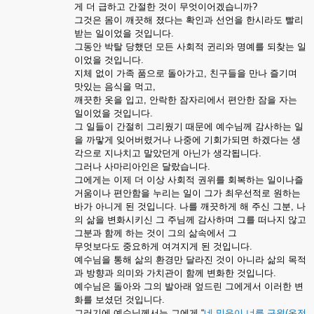
게
더
급하고
간절한
것이
무엇이어겠습니까
?
그것은
몸이
깨끗해
졌다는
확인과
선언을
한시라도
빨리
받는
일이었을
것입니다
.
그동안
박탈
당했던
모든
사회적
귄리와
명예를
되찾는
일
이었을
것입니다
.
지체
없이
가족
품으로
돌아가고
,
친구들을
만나
즐기며
맛있는
음식을
먹고
,
깨끗한
옷을
입고
,
안락한
잠자리에서
편안한
잠을
자는
일이었을
것입니다
.
그
일들이
간절히
그리웠기
때문에
예수님께
감사하는
일
을
까맣게
잊어버렸거나
나중에
기회가되면
하겠다는
생
각으로
지나치고
말았던게
아닌가
생각됩니다
.
그러나
사마리아인은
달랐습니다
.
그에게는
이제
더
이상
사회적
권위를
회복하는
일이나즐
거움이나
편안함을
누리는
일이
그가
최우선적로
원하는
바가
아니게
된
것입니다
.
나를
깨끗하게
해
주신
그분
,
나
의
삶을
변화시키신
그
주님께
감사하며
그를
떠나지
않고
그분과
함께
하는
것이
그의
삶속에서
그
무엇보다도
중요하게
여겨지게
된
것입니다
.
예수님을
통해
삶의
환경만
달라진
것이
아니라
삶의
목적
과
방향과
의미와
가치관이
함께
변화한
것입니다
.
예수님은
돌아와
그의
발아래
엎드린
그에게서
이러한
변
화를
보셨던
것입니다
.
그러기에
예수님께서는
그에게
“
네
믿음이
너를
구원
(
온전