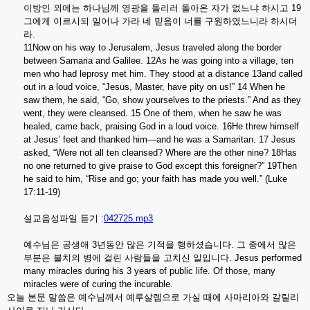
이방인
외에는
하나님께
영광을
돌리러
돌아온
자가
없느냐
하시고
19
그에게
이르시되
일어나
가라
네
믿음이
너를
구원하였느니라
하시더
라
.
11Now on his way to Jerusalem, Jesus traveled along the border
between Samaria and Galilee. 12As he was going into a village, ten
men who had leprosy met him. They stood at a distance 13and called
out in a loud voice, “Jesus, Master, have pity on us!” 14 When he
saw them, he said, “Go, show yourselves to the priests.” And as they
went, they were cleansed. 15 One of them, when he saw he was
healed, came back, praising God in a loud voice. 16He threw himself
at Jesus’ feet and thanked him—and he was a Samaritan. 17 Jesus
asked, “Were not all ten cleansed? Where are the other nine? 18Has
no one returned to give praise to God except this foreigner?” 19Then
he said to him, “Rise and go; your faith has made you well.” (Luke
17:11-19)
설교음성파일 듣기 :
042725.mp3
예수님은
공생애
3
년동안
많은
기적을
행하셨습니다
.
그
중에서
많은
부분은
불치의
병에
걸린
사람들을
고치신
일입니다
. Jesus performed
many miracles during his 3 years of public life. Of those, many
miracles were of curing the incurable.
오늘
본문
말씀은
예수님께서
예루살렘으로
가실
때에
사마리아와
갈릴리