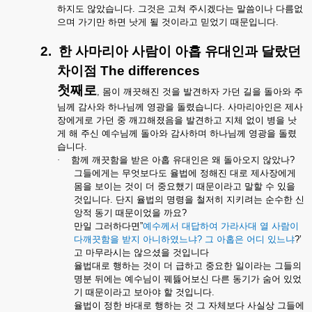
하지도
않았습니다
.
그것은
고쳐
주시겠다는
말씀이나
다름없
으며
가기만
하면
낫게
될
것이라고
믿었기
때문입니다
.
2.
한
사마리아
사람이
아홉
유대인과
달랐던
차이점
The differences
첫째로
,
몸이
깨끗해진
것을
발견하자
가던
길을
돌아와
주
님께
감사와
하나님께
영광을
돌렸습니다
.
사마리아인은
제사
장에게로
가던
중
깨끄해졌음을
발견하고
지체
없이
병을
낫
게
해
주신
예수님께
돌아와
감사하며
하나님께
영광을
돌렸
습니다
.
·
함께
깨끗함을
받은
아홉
유대인은
왜
돌아오지
않았나
?
그들에게는
무엇보다도
율법에
정해진
대로
제사장에게
몸을
보이는
것이
더
중요했기
때문이라고
말할
수
있을
것입니다
.
단지
율법의
명령을
철저히
지키려는
순수한
신
앙적
동기
때문이었을
까요
?
만일
그러하다면
”
예수께서
대답하여
가라사대
열
사람이
다깨끗함을
받지
아니하였느냐
?
그
아홉은
어디
있느냐
?’
고
마무라시는
않으셨을
것입니다
율법대로
행하는
것이
더
급하고
중요한
일이라는
그들의
명분
뒤에는
예수님이
꿰뜷어보신
다른
동기가
숨어
있었
기
때문이라고
보아야
할
것입니다
.
율법이
정한
바대로
행하는
것
그
자체보다
사실상
그들에