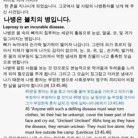
사이로
지나
가시다
한
촌을
지나시게
되었습니다
.
그곳에서
열
사람의
나병환자를
낫게
해
주
신
사건입니다
.
나병은
불치의
병입니다
.
Leprosy is an incurable disease.
나병은
몸
속의
뼈까지
침투하는
세균의
활동으로
눈섭
,
얼굴
,
코
,
및
귀가
일그러지는
병입니다
.
뼈가
녹아내려
손가락
발가락이
떨어져
나감니다
.
그런데
피가
흐르지
않
아서
지체가
떨어져
나가도
감각이
없으며
,
눈
,
코
,
귀
,
입
,
손가락
,
발가락
,
온
몸의
피부등이
일그러져서
역한
냄새와
함께
진물이
나고
흉측한
모습
으로
변합니다
.
나병에
걸린
사람을
보는
것
만으로도
본능적으로
역겨움과
두려움을
느끼
게
되며
혐오감을
주게
됩니다
.
그리고
그
모습이
징그럽고
더러운
냄새가
나기
때문에
나병
환자는
부정한
병으로
사회로부터
영구히
격
리되어
비참
한
삶을
살아야
합니다
.(
레
13:45,46)
45
문둥
환자는
옷을
찢고
머리를
풀며
윗입술을
가리우고
외치기를
부정하다
부정하다
할
것이요
46
병
있는
날
동안은
늘
부정할
것이라
그가
부정한즉
혼자
살되
진
밖에
살찌니라
(
레위기
13:45,46)
45 “Anyone with such a defiling disease must wear torn
clothes, let their hair be unkempt, cover the lower part of their
face and cry out, ‘Unclean! Unclean!’ 46As long as they have
the disease, they remain unclean. They must live alone; they
must live outside the camp. (Leviticus 13:45,46)