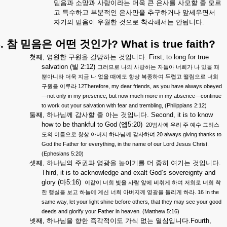
믿음과
소망과
사랑이라는
더욱
큰
은사를
사모할
줄
모르
고
특수하고
부분적인
은사만을
추구하거나
앞세우면서
자기의
믿음이
우월한
것으로
착각해서는
안됩니다
.
.
참
믿음은
어떤
것인가
? What is true faith?
첫째
,
영원한
구원을
갈망하는
것입니다
. First, to long for true
salvation (
빌
2:12)
그러므로
나의
사랑하는
자들아
너희가
나
있을
때
뿐아니라
더욱
지금
나
없을
때에도
항상
복종하여
두렵고
떨림으로
너희
12Therefore, my dear friends, as you have always obeyed
구원을
이루라
—not only in my presence, but now much more in my absence—continue
to work out your salvation with fear and trembling, (Philippians 2:12)
둘째
,
하나님께
감사할
줄
아는
것입니다
. Second, it is to know
how to be thankful to God (
엡
5:20)
20
범사에
우리
주
예수
그리스
20 always giving thanks to
도의
이름으로
항상
아버지
하나님께
감사하며
God the Father for everything, in the name of our Lord Jesus Christ.
(Ephesians 5:20)
셋째
,
하나님의
주권과
영광을
높이기를
더
중히
여기는
것입니다
.
Third, it is to acknowledge and exalt God’s sovereignty and
glory (
마
5:16)
이같이
너희
빛을
사람
앞에
비취게
하여
저희로
너희
착
. 16 In the
한
행실을
보고
하늘에
계신
너희
아버지께
영광을
돌리게
하라
same way, let your light shine before others, that they may see your good
deeds and glorify your Father in heaven. (Matthew 5:16)
넷째
,
하나님을
향한
즉각적이도
가식
없는
열심입니다
.Fourth,