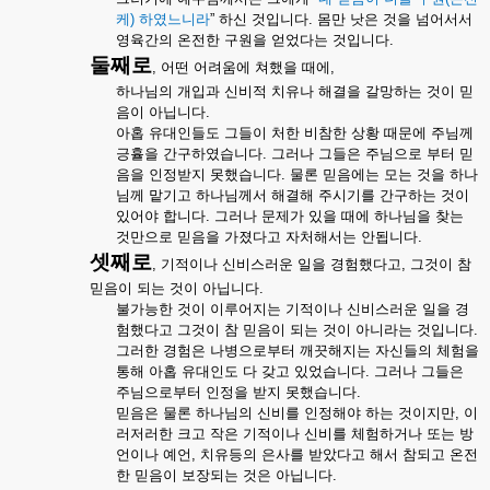
케
)
하였느니라
”
하신
것입니다
.
몸만
낫은
것을
넘어서서
영육간의
온전한
구원을
얻었다는
것입니다
.
둘째로
,
어떤
어려움에
쳐했을
때에
,
하나님의
개입과
신비적
치유나
해결을
갈망하는
것이
믿
음이
아닙니다
.
아홉
유대인들도
그들이
처한
비참한
상황
때문에
주님께
긍휼을
간구하였습니다
.
그러나
그들은
주님으로
부터
믿
음을
인정받지
못했습니다
.
물론
믿음에는
모는
것을
하나
님께
맡기고
하나님께서
해결해
주시기를
간구하는
것이
있어야
합니다
.
그러나
문제가
있을
때에
하나님을
찾는
것만으로
믿음을
가졌다고
자처해서는
안됩니다
.
셋째로
,
기적이나
신비스러운
일을
경험했다고
,
그것이
참
믿음이
되는
것이
아닙니다
.
불가능한
것이
이루어지는
기적이나
신비스러운
일을
경
험했다고
그것이
참
믿음이
되는
것이
아니라는
것입니다
.
그러한
경험은
나병으로부터
깨끗해지는
자신들의
체험을
통해
아홉
유대인도
다
갖고
있었습니다
.
그러나
그들은
주님으로부터
인정을
받지
못했습니다
.
믿음은
물론
하나님의
신비를
인정해야
하는
것이지만
,
이
러저러한
크고
작은
기적이나
신비를
체험하거나
또는
방
언이나
예언
,
치유등의
은사를
받았다고
해서
참되고
온전
한
믿음이
보장되는
것은
아닙니다
.