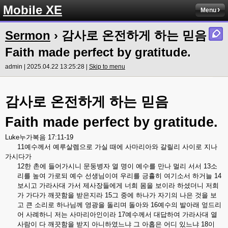
Mobile XE
Menu
Sermon
› 감사로 온전하게 하는 믿음
Faith made perfect by gratitude.
admin | 2025.04.22 13:25:28 |
Skip to menu
감사로
온전하게
하는
믿음
Faith made perfect by gratitude.
Luke
누가복음
17:11-19
11
예수께서
예루살렘으로
가실
때에
사마리아와
갈릴리
사이로
지나
가시다가
12
한
촌에
들어가시니
문둥병자
열
명이
예수를
만나
멀리
서서
13
소
리를
높여
가로되
예수
선생님이여
우리를
긍휼히
여기소서
하거늘
14
보시고
가라사대
가서
제사장들에게
너희
몸을
보이라
하셨더니
저희
가
가다가
깨끗함을
받은지라
15
그
중에
하나가
자기의
나은
것을
보
고
큰
소리로
하나님께
영광을
돌리며
돌아와
16
예수의
발아래
엎드리
어
사례하니
저는
사마리아인이라
17
예수께서
대답하여
가라사대
열
사람이
다
깨끗함을
받지
아니하였느냐
그
아홉은
어디
있느냐
18
이