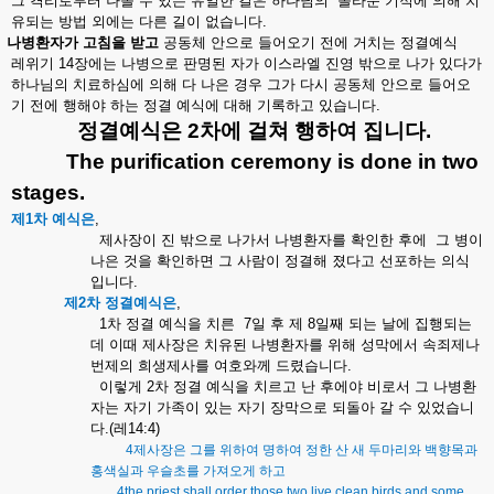
그
격리로부터
나올
수
있는
유일한
길은
하나님의
놀라운
기적에
의해
치
유되는
방법
외에는
다른
길이
없습니다
.
나병환자가
고침을
받고
공동체
안으로
들어오기
전에
거치는
정결예식
레위기
14
장에는
나병으로
판명된
자가
이스라엘
진영
밖으로
나가
있다가
하나님의
치료하심에
의해
다
나은
경우
그가
다시
공동체
안으로
들어오
기
전에
행해야
하는
정결
예식에
대해
기록하고
있습니다
.
정결예식은
2
차에
걸쳐
행하여
집니다
.
The purification ceremony is done in two
stages.
제
1
차
예식은
,
제사장이
진
밖으로
나가서
나병환자를
확인한
후에
그
병이
나은
것을
확인하면
그
사람이
정결해
졌다고
선포하는
의식
입니다
.
제
2
차
정결예식은
,
1
차
정결
예식을
치른
7
일
후
제
8
일째
되는
날에
집행되는
데
이때
제사장은
치유된
나병환자를
위해
성막에서
속죄제나
번제의
희생제사를
여호와께
드렸습니다
.
이렇게
2
차
정결
예식을
치르고
난
후에야
비로서
그
나병환
자는
자기
가족이
있는
자기
장막으로
되돌아
갈
수
있었습니
다
.(
레
14:4)
4
제사장은
그를
위하여
명하여
정한
산
새
두마리와
백향목과
홍색실과
우슬초를
가져오게
하고
4the priest shall order those two live clean birds and some