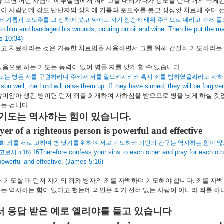
을 보면 어던 사람이 예루살렘에서 여리고를 내려가다가 강도를 만나 거의 죽게
아 사람인데 강도 만난자의 상처에 기름과 포도주를 붓고 정성껏 치료해 주며
서 기름과 포도주를 그 상처에 붓고 싸매고 자기 짐승에 태워 주막으로 데리고 가서 돌
o him and bandaged his wounds, pouring on oil and wine. Then he put the ma
s 10:34)
고 치료하라는 것은 가능한 치료법을 사용하면서 그를 위해 간절히 기도하라는
믿음으로 하는 기도는 능력이 있어 병들 자를 낫게 할 수 있습니다
.
도는 병든 자를 구원하리니 주께서 저를 일으키시리라 혹시 죄를 범하였을찌라도 사
rson well; the Lord will raise them up. If they have sinned, they will be forgiv
말미암아 생긴 병이면 먼저 죄를 회개하여 사하심을 받으므로 병을 낫게 하실 
시는 겁니다
.
기도는 역사하는 힘이 있습니다
.
er of a righteous person is powerful and effective
희 죄를 서로 고하며 병 낫기를 위하여 서로 기도하라 의인의 간구는 역사하는 힘이 
16Therefore confess your sins to each other and pray for each oth
고보서
5:16)
powerful and effective. (James 5:16)
 기도할 때 먼저 자기의 죄와 병자의 죄를 자백하며 기도해야 합니다
.
죄를 자백
는 역사하는 힘이 있다고 했는데 의인은 죄가 전혀 없는 사람이 아니라 죄를 
 응답 받은 예로 엘리야를 들고 있습니다
.