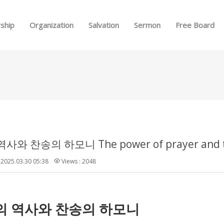
Skip to menu
ship
Organization
Salvation
Sermon
Free Board
와 찬송의 하모니 The power of prayer and the
2025.03.30 05:38
Views : 2048
의 역사와 찬송의 하모니