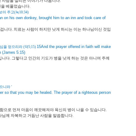
된 사람을 살리는 이야기가 나옵니다
.
 선을 베풀었습니다
.
보아 주고
(
눅
10:34)
n on his own donkey, brought him to an inn and took care of
 겁니다
.
치료는 사람이 하지만 낫게 하시는 이는 하나님이신 것입
15And the prayer offered in faith will make
하심을 얻으리라
(
약
5;15)
en (James 5:15)
것입니다
.
그렇다고 인간의 기도가 병을 낫게 하는 것은 아니며 주께
많으니라
'
er so that you may be healed. The prayer of a righteous person
함으로 먼저 마음이 깨끗해져야 육신의 병이 나을 수 있습니다
.
하나님께 자복하고 거듭난 사람을 말씁합니다
.