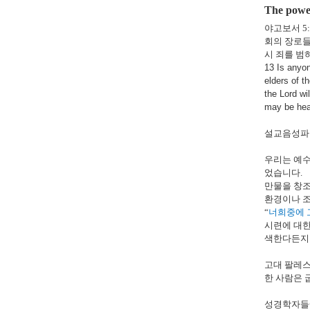
The power
야고보서
5
회의 장로들
시 죄를 
13 Is anyon
elders of t
the Lord wi
may be heal
설교음성파일
우리는 예수
었습니다
.
만물을 창조
환경이나 
“
너희중에 
시련에 대한
색한다든지 
고대 팔레
한 사람은 
성경학자들