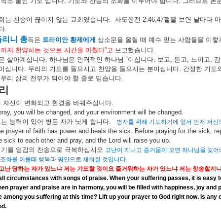
곡조
붙인
기도
입니다
.
기도와
찬송의
조화를
이루어야
합니다
.
그러므로
본
회는
찬송이
끊이지
않는
교회였습니다
.
사도행전
2:46,47
절을
보면
날마다
마
다
.
플리니
총
독은
트라이안
황제에게
상소문을
올릴
때
예수
믿는
사람들을
이렇
녁까지
찬양하는
것으로
시간을
마쳤다
”
고
보고했습니다
.
은
살아계십니다
.
하나님은
인격적인
하나님
`
이십니다
.
보고
,
듣고
,
느끼고
,
감
이십니다
.
우리의
기도를
들으시고
찬양을
들으시는
분이십니다
.
간정한
기도
우리
삶의
전부가
되어야
할
줄로
믿습니다
.
리
에
자신이
변화되고
환경을
바꿔주십니다
.
ay, you will be changed, and your environment will be changed.
도는
능력이
있어
병든
자가
낫게
합니다
.
병자를
위해
기도하기에
앞서
먼저
저신
he prayer of faith has power and heals the sick. Before praying for the sick, r
e sick to each other and pray, and the Lord will raise you up.
위기를
영감의
찬송으로
극복하십시오
고난이
지나고
증거움이
오면
하나님을
잊어
조화를
이룰때
행복과
평안으로
채워질
것입니다
.
고난
당하는
자가
있느냐
저는
기도할
것이요
즐거워하는
자가
있느냐
저는
창송할지
l circumstances with songs of praise. When your suffering passes, it is easy to
en prayer and praise are in harmony, you will be filled with happiness, joy and 
e among you suffering at this time? Lift up your prayer to God right now. Is any 
od.