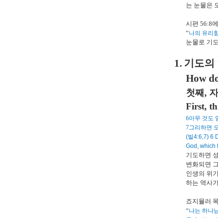
는 눈물은 
시편
56:8
에
“
나의 유리
눈물로 기
1.
기도의
How do
첫째
,
자
First, 
6
아무 것도 
7
그리하면 모
(
빌
4:6,7) 6 
God, which t
기도하면 성
변화되면 그
인생의 위
하는 역사
죠지뮬러 
“
나는 하나님