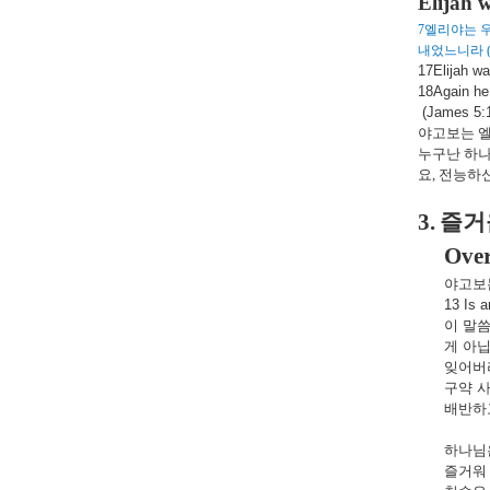
Elijah 
7
엘리야는 우
내었느니라
17Elijah wa
18Again he 
(James 5:
야고보는 엘
누구난 하나
요
,
전능하
3.
즐거
Over
야고보
13 Is 
이
말
게
아
잊어버
구약
배반하
하나님
즐거워