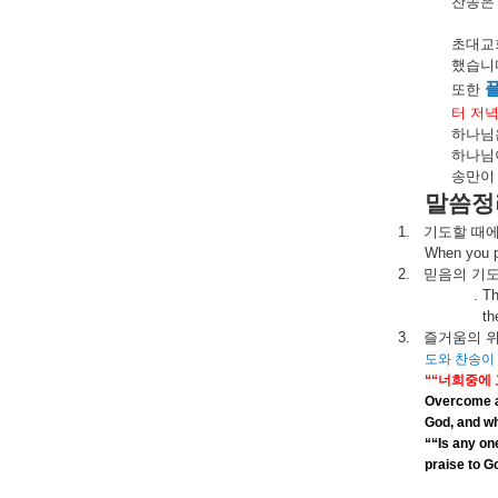
찬송은
초대교
했습니
또한
터
저
하나님
하나님
송만이
말씀정
1.
기도할
때
When you pr
2.
믿음의
기
. T
th
3.
즐거움의
도와
찬송이
““
너희중에
Overcome al
God, and wh
““Is any on
praise to G