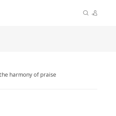
Sign In
Sign Up
 harmony of praise