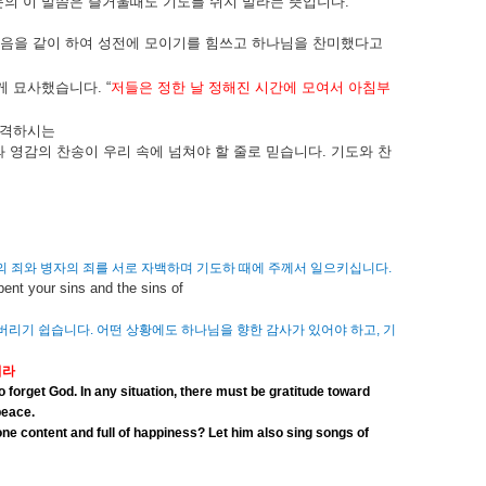
문의
이
말씀은
즐거울때도
기도를
쉬지
말라는
뜻입니다
.
음을
같이
하여
성전에
모이기를
힘쓰고
하나님을
찬미했다고
게
묘사했습니다
. “
저들은
정한
날
정해진
시간에
모여서
아침부
격하시는
와
영감의
찬송이
우리
속에
넘쳐야
할
줄로
믿습니다
.
기도와
찬
의
죄와
병자의
죄를
서로
자백하며
기도하
때에
주께서
일으키십니다
.
epent your sins and the sins of
버리기
쉽습니다
.
어떤
상황에도
하나님을
향한
감사가
있어야
하고
,
기
니라
 forget God. In any situation, there must be gratitude toward
peace.
one content and full of happiness? Let him also sing songs of