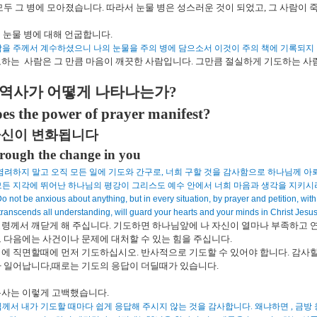
모두 그 병에 모아졌습니다
.
따라서 눈물 병은 성스러운 것이 되었고
,
그 사람이 
 눈물 병에 대해 언굽합니다
.
함을 주께서 계수하셨으니 나의 눈물을 주의 병에 담으소서 이것이 주의 책에 기록되
도하는
사람은 그 만큼 마음이 깨끗한 사람입니다
.
그만큼 절실하게 기도하는 사
 역사가 어떻게 나타나는가
?
es the power of prayer manifest?
신이 변화됩니다
through the change in you
염려하지 말고 오직 모든 일에 기도와 간구로
,
너희 구할 것을 감사함으로 하나님께 아
든 지각에 뛰어난 하나님의 평강이 그리스도 예수 안에서 너희 마음과 생각을 지키
Do not be anxious about anything, but in every situation, by prayer and petition, wi
ranscends all understanding, will guard your hearts and your minds in Christ Jesus
령께서 깨닫게 해 주십니다
.
기도하면 하나님앞에 나 자신이 열마나 부족하고 연
 다음에는 사건이나 문제에 대처할 수 있는 힘을 주십니다
.
기에 직면할때에 먼저 기도하십시오
.
반사적으로 기도할 수 있어야 합니다
.
감사할
가 일어납니다
,
때로는 기도의 응답이 더딜때가 있습니다
.
목사는 이렇게 고백했습니다
.
께서 내가 기도할 때마다 쉽게 응답해 주시지 않는 것을 감사합니다
.
왜냐하면
,
금방 