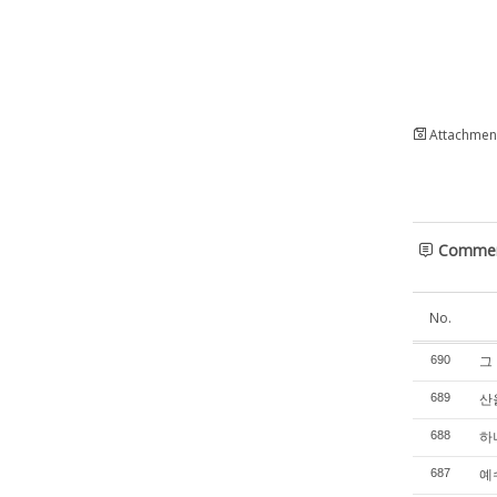
Attachment
Comme
No.
그 
690
산을
689
하나
688
예수
687