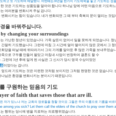
기도하고 또 기도하며 매달렸다
.
어떤때는
30
년을 한가지 기도제목을 놓고 기도하는 성
한 것은 기도하는 성품임을 알아야 합니다 하나님 앞에 어떤 마음으로 기도하
는 여러분을 변화시켜 주실 겁니다
.
 변화시키는 힘이 있습니다
.
내가 변화되면 그 때 부터 축복의 문이 열리는 것
경을 바꿔주십니다
.
 by changing your surroundings
하는 가난한 청년이 있었습니다
.
가죽 살돈이 없어서 일을 못하게 되었습니다
.
청
며 간절히 기도했습니다
.
그런데 마침 그 시간에 얼마 떨어지지 않은 곳에서 그 
교회당을 떠날 때에 뒤따라가서 그의 가게를 알아둔 후 많은 가죽을 보내주었습
가죽으로 구두를 만들어 팔았고 마침내 사업이 번창하여 결혼도 할 수
다
.
그런데
3
년 후에 알게 된 사실은 그 신사가 당시 영국 수상이었던
턴
이었다는 겁니다
.
 엎드려 기도하는 것은 미련한 것처럼 보이지만 그처럼 현명한 것은 없습니다
.
하나님은 환경을 변화시키는 분이시기 때문입니다
.
를 구원하는 믿음의 기도
yer of faith that saves those that are ill.
병든 자가 있느냐 저는 교회의 장로들을 청할 것이요 그들은 주의 이름으로 기름을 바
e among you sick? Let them call the elders of the church to pray over them a
르는 행위는 당시에 병을 치료하는 의료행위였습니다
.