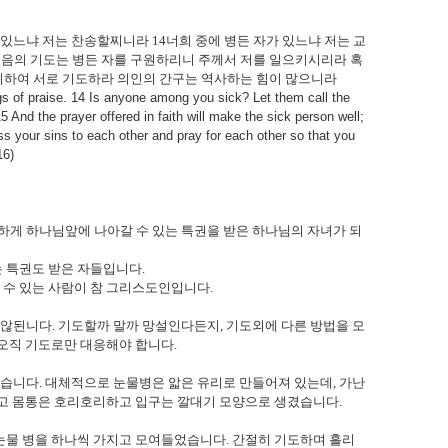
가 있느냐 저는 찬송할찌니라
14
너희 중에 병든 자가 있느냐 저는 교
음의 기도는 병든 자를 구원하리니 주께서 저를 일으키시리라 혹
 위하여 서로 기도하라 의인의 간구는 역사하는 힘이 많으니라
s of praise. 14 Is anyone among you sick? Let them call the
5 And the prayer offered in faith will make the sick person well;
ess your sins to each other and pray for each other so that you
16)
게 하나님앞에 나아갈 수 있는 특권을 받은 하나님의 자녀가 되
는 특권도 받은 자들입니다
.
 수 있는 사람이 참 그리스도인입니다
.
 않된니다
.
기도할까 말까 망설인다든지
,
기도외에 다른 방법을 모
오직 기도로만 대응해야 합니다
.
었습니다
.
대체적으로 눈물병은 앏은 유리로 만들어져 있는데
,
가난
 넓고 몸통은 호리호리하고 입구는 깔대기 모양으로 생겼습니다
.
 눈물 병을 하나씩 가지고 모여들었습니다
.
간절히 기도하며 흘리