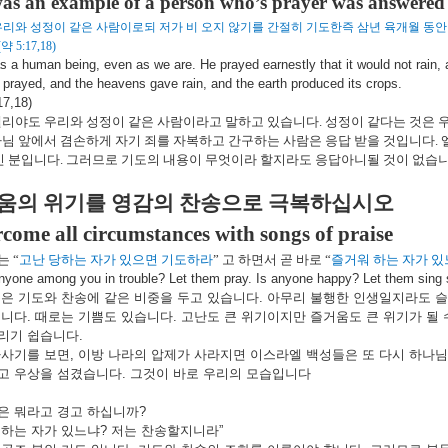
was an example of a person who’s prayer was answered
리와 성정이 같은 사람이로되 저가 비 오지 않기를 간절히 기도한즉 삼년 육개월 동안
(
약
5:17,18)
s a human being, even as we are. He prayed earnestly that it would not rain, an
prayed, and the heavens gave rain, and the earth produced its crops.
17,18)
리야도 우리와 성정이 같은 사람이라고 말하고 있습니다
.
성정이 같다는 것은 
님 앞에서 겸손하게 자기 죄를 자복하고 간구하는 사람은 응답 받을 것입니다
.
신 분입니다
.
그러므로 기도의 내용이 무엇이라 할지라도 응답아니될 것이 없습
움의 위기를 영감의 찬송으로 극복하십시오
come all circumstances with songs of praise
는
“
고난 당하는 자가 있으면 기도하라
”
고 하면서 곧 바로
“
즐거워 하는 자가 
anyone among you in trouble? Let them pray. Is anyone happy? Let them sing 
씀은
기도와
찬송에
같은
비중을
두고
있습니다
.
아무리
불행한
인생일지라도
슬
닙니다
.
때로는
기쁨도
있습니다
.
고난도
큰
위기이지만
즐거움도
큰
위기가
될
리기
쉽습니다
.
사사기를
보면
,
이방
나라의
압제가
사라지면
이스라엘
백성들은
또
다시
하나님
고
우상을
섬겼습니다
.
그것이
바로
우리의
모습입니다
은
뭐라고
경고
하십니까
?
하는
자가
있느냐
?
저는
찬송할지니라
”