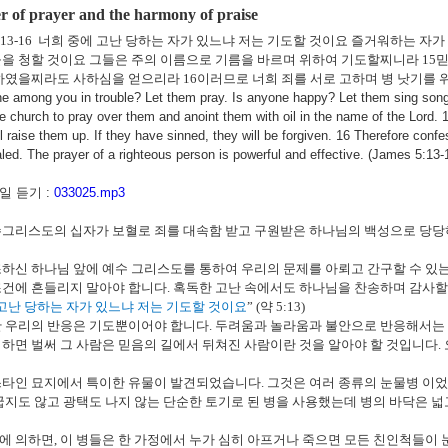
 of prayer and the harmony of praise
:13-16
너희 중에 고난 당하는 자가 있느냐 저는 기도할 것이요 즐거워하는 자
을 청할 것이요 그들은 주의 이름으로 기름을 바르며 위하여 기도할찌니라
15
믿
범하였을찌라도 사하심을 얻으리라
16
이러므로 너희 죄를 서로 고하며 병 낫기를
e among you in trouble? Let them pray. Is anyone happy? Let them sing song
he church to pray over them and anoint them with oil in the name of the Lord. 1
ll raise them up. If they have sinned, they will be forgiven. 16 Therefore conf
ed. The prayer of a righteous person is powerful and effective. (James 5:13-
 듣기 :
033025.mp3
그리스도의 십자가 보혈로 죄를 대속함 받고 구원받은 하나님의 백성으로 당당하
하신 하나님 앞에 예수 그리스도를 통하여 우리의 문제를 아뢰고 간구할 수 있
조건에 흔들리지 말아야 합니다
.
혹독한 고난 속에서도 하나님을 찬송하며 감사할
고난 당하는 자가 있느냐 저는 기도할 것이요
” (
약
5:13)
 우리의 반응은 기도뿐이어야 합니다
.
두려움과 놀라움과 불안으로 반응해서는
하면 벌써 그 사람은 믿음의 길에서 뒤쳐진 사람이란 것을 알아야 할 것입니다
.
스타인 묘지에서 특이한 유물이 발견되었습니다
.
그것은 여러 종류의 눈물병 이
굽지도 않고 광택도 나지 않는 단순한 토기로 된 병을 사용했는데 병의 바닥은
에 의하면
,
이 병들은 한 가정에서 누가 심히 아프거나 죽으면 모든 친인척들이