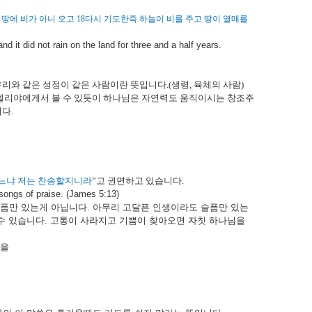
 땅에 비가 아니 오고
18
다시 기도한즉 하늘이 비를 주고 땅이 열매를
d it did not rain on the land for three and a half years.
우리와 같은 성정이 같은 사람이란 뜻입니다
.(
생령
,
육체의 사람
)
엘리야에게서 볼 수 있듯이 하나님은 자연력도 움직이시는 창조주
니다
.
있느냐 저는 찬송할지니라
”
고 권면하고 있습니다
.
songs of praise. (James 5:13)
픔만
있는게
아닙니다
.
아무리
고달픈
인생이라도
슬픔만
있는
수
있습니다
.
고통이
사라지고
기쁨이
찾아오면
자칫
하나님을
을