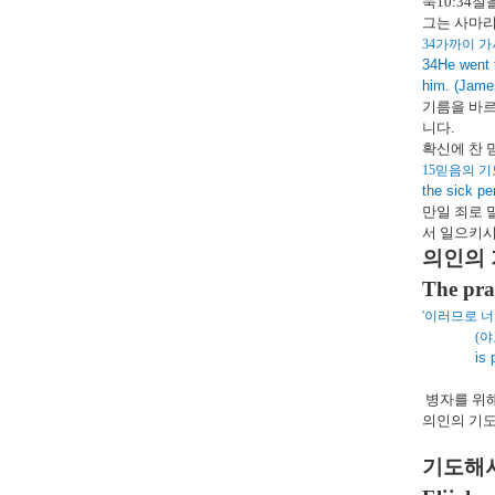
눅
10:34
절
그는 사마리
34
가까이 가
34He went t
him. (Jame
기름을 바르
니다
.
확신에 찬 
15
믿음의 기
the sick pe
만일 죄로 
서 일으키
의인의 
The pray
'
이러므로 너
(
야
is 
병자를 위해
의인의 기도
기도해서