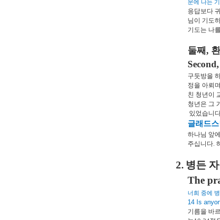
문에 나는 
응답보다 귀
님이 기도하
기도는 나를
둘째
,
환
Second,
구둣방을 
정을 아뢰
친 청년이 
청년은 그 
있었습니
글래드스
하나님 앞에
주십니다
.
2.
병든 자
The pra
너희 중에 
14 Is anyon
기름을 바