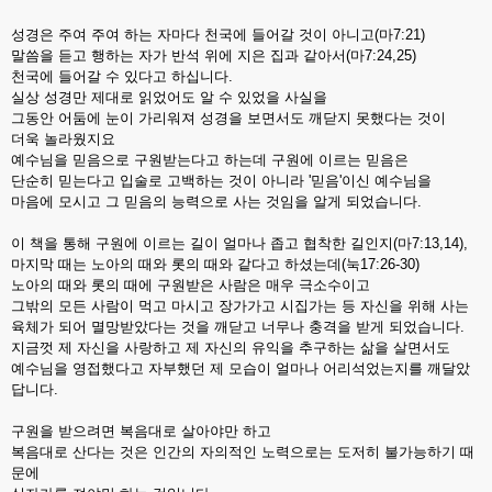
성경은 주여 주여 하는 자마다 천국에 들어갈 것이 아니고(마7:21)
말씀을 듣고 행하는 자가 반석 위에 지은 집과 같아서(마7:24,25)
천국에 들어갈 수 있다고 하십니다.
실상 성경만 제대로 읽었어도 알 수 있었을 사실을
그동안 어둠에 눈이 가리워져 성경을 보면서도 깨닫지 못했다는 것이
더욱 놀라웠지요
예수님을 믿음으로 구원받는다고 하는데 구원에 이르는 믿음은
단순히 믿는다고 입술로 고백하는 것이 아니라 '믿음'이신 예수님을
마음에 모시고 그 믿음의 능력으로 사는 것임을 알게 되었습니다.
이 책을 통해 구원에 이르는 길이 얼마나 좁고 협착한 길인지(마7:13,14),
마지막 때는 노아의 때와 롯의 때와 같다고 하셨는데(눅17:26-30)
노아의 때와 롯의 때에 구원받은 사람은 매우 극소수이고
그밖의 모든 사람이 먹고 마시고 장가가고 시집가는 등 자신을 위해 사는
육체가 되어 멸망받았다는 것을 깨닫고 너무나 충격을 받게 되었습니다.
지금껏 제 자신을 사랑하고 제 자신의 유익을 추구하는 삶을 살면서도
예수님을 영접했다고 자부했던 제 모습이 얼마나 어리석었는지를 깨달았
답니다.
구원을 받으려면 복음대로 살아야만 하고
복음대로 산다는 것은 인간의 자의적인 노력으로는 도저히 불가능하기 때
문에