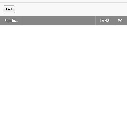
List
Sign In...
LANG
PC