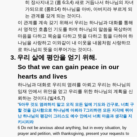
히
장사지내고
(
롬
6:3,4)
새로
거듭나서
하나님의
자녀
가되므로
(
롬
8:14)
하나님을
아바
,
아버지라
부르게
되
는
관계를
갖게
되는
것이다
.
이
관계를
계속
갖기
위해서
우리는
하나님과
대화를
통해
서
영적인
호흡인
기도를
하며
하나님의
말씀을
묵상하며
마음을
다하고
목숨을
다하고
뜻을
다하고
힘을
다하여
하
나님을
사랑하고
이와같이
내
이웃을
내몸처럼
사랑하므
로
하나님의
뜻을
이루어가는
것이다
.
3.
우리
삶에
평안을
얻기
위해
.
So that we can gain peace in our
hearts and lives
하나님과
대화로
우리의
염려를
아뢰고
우리는
하나님의
임재
안에서
위안을
얻고
우리를
위한
하나님의
계획을
신
뢰하는
것이다
.(
빌
4:6,7)
“
6
아무
것도
염려하지
말고
오직
모든
일에
기도와
간구로
,
너희
구
할
것을
감사함으로
하나님께
아뢰라
7
그리하면
모든
지각에
뛰어
난
하나님의
평강이
그리스도
예수
안에서
너희
마음과
생각을
지
키시리라
6 Do not be anxious about anything, but in every situation, by
prayer and petition, with thanksgiving, present your requests to