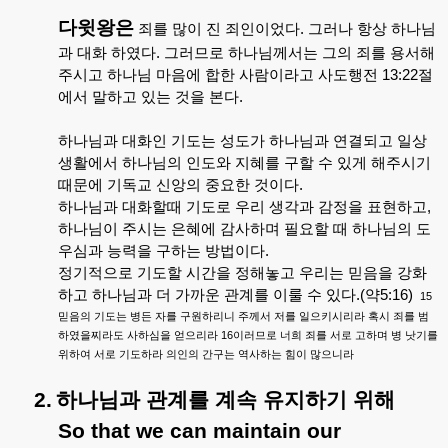
다윗왕은
죄를
많이
진
죄인이었다
.
그러나
항상
하나님
과
대화
하였다
.
그러므로
하나님께서는
그의
죄를
용서해
주시고
하나님
마음에
합한
사람이라고
사도행전
13:22
절
에서
말하고
있는
것을
본다
.
하나님과
대화인
기도는
성도가
하나님과
연결되고
일상
생활에서
하나님의
인도와
지혜를
구할
수
있게
해주시기
때문에
기독교
신앙의
중요한
것이다
.
하나님과
대화할때
기도로
우리
생각과
감정을
표현하고
,
하나님이
주시는
은혜에
감사하며
필요할
때
하나님의
도
우심과
능력을
구하는
방법이다
.
정기적으로
기도할
시간을
정해놓고
우리는
믿음을
강화
하고
하나님과
더
가까운
관계를
이룰
수
있다
.(
약
5:16)
15
믿음의
기도는
병든
자를
구원하리니
주께서
저를
일으키시리라
혹시
죄를
범
16
하였을찌라도
사하심을
얻으리라
이러므로
너희
죄를
서로
고하며
병
낫기를
위하여
서로
기도하라
의인의
간구는
역사하는
힘이
많으니라
2.
하나님과
관계를
계속
유지하기
위해
So that we can maintain our