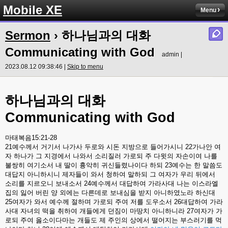
Mobile XE
Menu
Sermon
› 하나님과의 대화
Communicating with God
admin |
2023.08.12 09:38:46 |
Skip to menu
하나님과의
대화
Communicating with God
마태복음
15:21-28
21
예수께서
거기서
나가사
두로와
시돈
지방으로
들어가시니
22
가나안
여
자
하나가
그
지경에서
나와서
소리질러
가로되
주
다윗의
자손이여
나를
불쌍히
여기소서
내
딸이
흉악히
귀신들렸나이다
하되
23
예수는
한
말씀도
대답지
아니하시니
제자들이
와서
청하여
말하되
그
여자가
우리
뒤에서
소리를
지르오니
보내소서
24
예수께서
대답하여
가라사대
나는
이스라엘
집의
잃어
버린
양
외에는
다른데로
보내심을
받지
아니하였노라
하신대
25
여자가
와서
예수께
절하며
가로되
주여
저를
도우소서
26
대답하여
가라
사대
자녀의
떡을
취하여
개들에게
던짐이
마땅치
아니하니라
27
여자가
가
로되
주여
옳소이다마는
개들도
제
주인의
상에서
떨어지는
부스러기를
먹