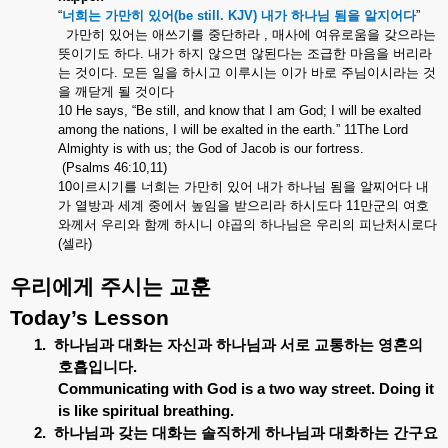
“
너희는
가만히
있어
(be still. KJV)
내가
하나님
됨을
알지어다
”
가만히
있어는
애쓰기를
중단하라
,
매사에
여유로움을
갖으라는
뜻이기도
하다
.
내가
하지
않으면
않된다는
조급한
마음을
버리라
는
것이다
.
모든
일을
하시고
이루시는
이가
바로
주님이시라는
것
을
깨닫게
될
것이다
10 He says, “Be still, and know that I am God; I will be exalted
among the nations, I will be exalted in the earth.” 11The Lord
Almighty is with us; the God of Jacob is our fortress.
(Psalms 46:10,11)
10
이르시기를
너희는
가만히
있어
내가
하나님
됨을
알찌어다
내
가
열방과
세계
중에서
높임을
받으리라
하시도다
11
만군의
여호
와께서
우리와
함께
하시니
야곱의
하나님은
우리의
피난처시로다
(
셀라
)
우리에게
주시는
교훈
Today’s Lesson
1.
하나님과
대화는
자신과
하나님과
서로
교통하는
영혼의
호흡입니다
.
Communicating with God is a two way street. Doing it
is like spiritual breathing.
2.
하나님과
갖는
대화는
솔직하게
하나님과
대화하는
간구요