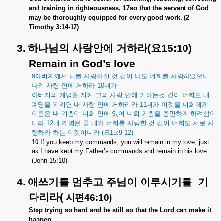
and training in righteousness, 17so that the servant of God
may be thoroughly equipped for every good work. (2
Timothy 3:14-17)
3.
하나님의
사랑안에
거하라
(
요
15:10)
Remain in God’s love
9
아버지께서
나를
사랑하신
것
같이
나도
너희를
사랑하였으니
나의
사랑
안에
거하라
10
내가
아버지의
계명을
지켜
그의
사랑
안에
거하는것
같이
너희도
내
계명을
지키면
내
사랑
안에
거하리라
11
내가
이것을
너희에게
이름은
내
기쁨이
너희
안에
있어
너희
기쁨을
충만하게
하려함이
니라
12
내
계명은
곧
내가
너희를
사랑한
것
같이
너희도
서로
사
랑하라
하는
이것이니라
(
요
15:9-12)
10 If you keep my commands, you will remain in my love, just
as I have kept my Father’s commands and remain in his love.
(John 15:10)
4.
애쓰기를
멈추고
주님이
이루시기를
기
다리라
(
시편
46:10)
Stop trying so hard and be still so that the Lord can make it
happen