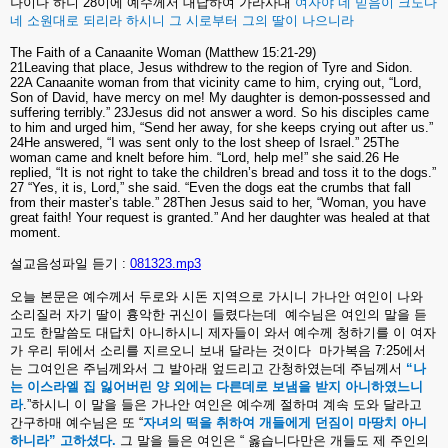
나이다
하니
28
이에
예수께서
대답하여
가라사대
여자야
네
믿음이
크도다
네
소원대로
되리라
하시니
그
시로부터
그의
딸이
나으니라
The Faith of a Canaanite Woman (Matthew 15:21-29)
21Leaving that place, Jesus withdrew to the region of Tyre and Sidon.
22A Canaanite woman from that vicinity came to him, crying out, “Lord,
Son of David, have mercy on me! My daughter is demon-possessed and
suffering terribly.” 23Jesus did not answer a word. So his disciples came
to him and urged him, “Send her away, for she keeps crying out after us.”
24He answered, “I was sent only to the lost sheep of Israel.” 25The
woman came and knelt before him. “Lord, help me!” she said.26 He
replied, “It is not right to take the children’s bread and toss it to the dogs.”
27 “Yes, it is, Lord,” she said. “Even the dogs eat the crumbs that fall
from their master’s table.” 28Then Jesus said to her, “Woman, you have
great faith! Your request is granted.” And her daughter was healed at that
moment.
설교음성파일 듣기 :
081323.mp3
오늘
본문은
예수께서
두로와
시돈
지역으로
가시니
가나안
여인이
나와
소리질러
자기
딸이
흉악한
귀신이
들렸다는데
예수님은
여인의
말을
듣
고도
한말씀도
대답치
아니하시니
제자들이
와서
예수께
청하기를
이
여자
가
우리
뒤에서
소리를
지르오니
보내
달라는
것이다
마가복음
7:25
에서
는
그여인은
주님께와서
그
발아래
엎드리고
간청하였는데
주님께서
“
나
는
이스라엘
집
잃어버린
양
외에는
다른데로
보냄을
받지
아니하였느니
라
.”
하시니
이
말을
들은
가나안
여인은
예수께
절하며
계속
도와
달라고
간구하매
예수님은
또
“
자녀의
떡을
취하여
개들에게
던짐이
마땅치
아니
하니라
”
고하셨다
.
그
말을
들은
여인은
“
옳습니다만은
개들도
제
주인의