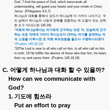
God. 7 And the peace of God, which transcends all
understanding, will guard your hearts and your minds in Christ
Jesus. (Philippians 4:6,7)
하나님과
대화를
통해서
성도가
하나님께
더
가까이
나아가고
우
리
삶에서
하나님의
사랑과
은혜를
경험하는
데
도움이
되는
강력
한
도구
이다
(
시편
145:18)
“
여호와
하나님께서는
자기에게
간구하는
모든
자
,
진실하게
간구
하는
모든
자에게
가까이
하시는도다
19
저는
자기를
경외하는
자
의
소원을
이루시면
또
저희
부르짖음을
들으사
구원하시리로다
“(Psalms 145:18,19)
“18The Lord is near to all who call on him, to all who call on him
in truth. 19 He fulfills the desires of those who fear him; he hears
their cry and saves them. (Psalms 145:18,19)
C.
?
어떻게
하나님과
대화
할
수
있을까
How can we communicate with
God?
1.
기도에
힘쓰라
Put an effort to pray