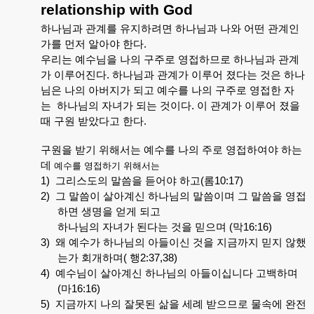
relationship with God
하나님과
관계를
유지하려면
하나님과
나와
어떤
관계인
가를
먼저
알아야
한다
.
우리는
예수님을
나의
구주로
영접하므로
하나님과
관계
가
이루어진다
.
하나님과
관계가
이루어
졌다는
것은
하나
님은
나의
아버지가
되고
예수를
나의
구주로
영접한
자
는
하나님의
자녀가
되는
것이다
.
이
관계가
이루어
졌을
때
구원
받았다고
한다
.
구원을
받기
위해서는
예수를
나의
주로
영접하여야
하는
데
예수를
영접하기
위해서는
1)
그리스도의
말씀을
듣어야
하고
(
롬
10:17)
2)
그
말씀이
살아계신
하나님의
말씀이며
그
말씀을
영접
하면
생명을
얻게
되고
하나님의
자녀가
된다는
것을
믿으며
(
막
16:16)
3)
왜
예수가
하나님의
아들이신
것을
지금까지
믿지
않했
는가
회개하며
(
행
2:37,38)
4)
예수님이
살아계신
하나님의
아들이십니다
고백하며
(
마
16:16)
5)
지금까지
나의
잘못된
삶을
세례
받으므로
물속에
완전