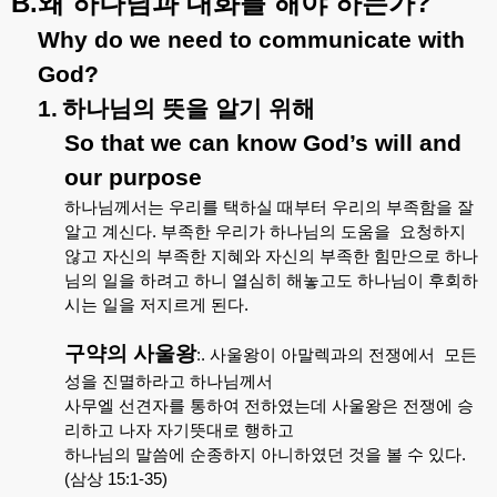
B.
?
왜
하나님과
대화를
해야
하는가
Why do we need to communicate with
God?
1.
하나님의
뜻을
알기
위해
So that we can know God’s will and
our purpose
하나님께서는
우리를
택하실
때부터
우리의
부족함을
잘
알고
계신다
.
부족한
우리가
하나님의
도움을
요청하지
않고
자신의
부족한
지혜와
자신의
부족한
힘만으로
하나
님의
일을
하려고
하니
열심히
해놓고도
하나님이
후회하
시는
일을
저지르게
된다
.
구약의
사울왕
:.
사울왕이
아말렉과의
전쟁에서
모든
성을
진멸하라고
하나님께서
사무엘
선견자를
통하여
전하였는데
사울왕은
전쟁에
승
리하고
나자
자기뜻대로
행하고
하나님의
말씀에
순종하지
아니하였던
것을
볼
수
있다
.
(
삼상
15:1-35)