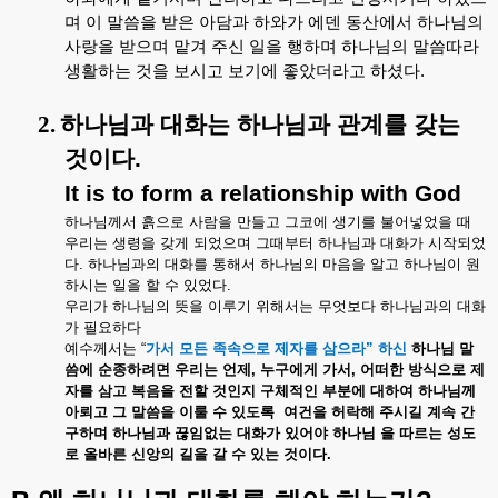
며
이
말씀을
받은
아담과
하와가
에덴
동산에서
하나님의
사랑을
받으며
맡겨
주신
일을
행하며
하나님의
말씀따라
생활하는
것을
보시고
보기에
좋았더라고
하셨다
.
2.
하나님과
대화는
하나님과
관계를
갖는
것이다
.
It is to form a relationship with God
하나님께서
흙으로
사람을
만들고
그코에
생기를
불어넣었을
때
우리는
생령을
갖게
되었으며
그때부터
하나님과
대화가
시작되었
다
.
하나님과의
대화를
통해서
하나님의
마음을
알고
하나님이
원
하시는
일을
할
수
있었다
.
우리가
하나님의
뜻을
이루기
위해서는
무엇보다
하나님과의
대화
가
필요하다
예수께서는
“
가서
모든
족속으로
제자를
삼으라
”
하신
하나님
말
씀에
순종하려면
우리는
언제
,
누구에게
가서
,
어떠한
방식으로
제
자를
삼고
복음을
전할
것인지
구체적인
부분에
대하여
하나님께
아뢰고
그
말씀을
이룰
수
있도록
여건을
허락해
주시길
계속
간
구하며
하나님과
끊임없는
대화가
있어야
하나님
을
따르는
성도
로
올바른
신앙의
길을
갈
수
있는
것이다
.