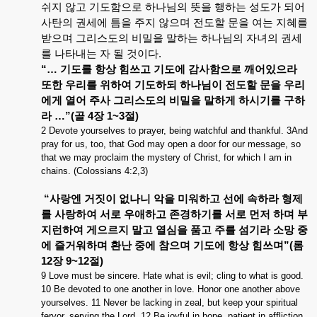
쉬지
않고
기도함으로
하나님의
뜻을
행하는
성도가
되어
사탄의
권세에
틈을
주지
않으며
전도할
문을
여는
지혜를
받으며
그리스도의
비밀을
말하는
하나님의
자녀의
권세
를
나타내는
자
될
것이다
.
“…
기도를
항상
힘쓰고
기도에
감사함으로
깨어있으라
또한
우리를
위하여
기도하되
하나님이
전도할
문을
우리
에게
열어
주사
그리스도의
비밀을
말하게
하시기를
구하
라
…”(
골
4
장
1~3
절
)
2 Devote yourselves to prayer, being watchful and thankful. 3And
pray for us, too, that God may open a door for our message, so
that we may proclaim the mystery of Christ, for which I am in
chains. (Colossians 4:2,3)
“
사랑엔
거짓이
없나니
악을
미워하고
선에
속하라
형제
를
사랑하여
서로
우애하고
존경하기를
서로
먼저
하며
부
지런하여
게으르지
말고
열심을
품고
주를
섬기라
소망
중
에
즐거워하며
환난
중에
참으며
기도에
항상
힘쓰며
”(
롬
12
장
9~12
절
)
9 Love must be sincere. Hate what is evil; cling to what is good.
10 Be devoted to one another in love. Honor one another above
yourselves. 11 Never be lacking in zeal, but keep your spiritual
fervor, serving the Lord. 12 Be joyful in hope, patient in affliction,