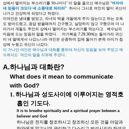
상에서
떨어지는
부스러기를
먹나이다
”
이
말을
들으신
예수님은
“
여자야
네
믿음이
크도다
네
소원대로
되리라
”
하시니
그시로
여인의
딸이
귀신이
나가고
건강하게
되었다고
하였다
.
이여인은
냉대를
받았고
,
자녀의
떡을
개들에게
주지
않는다고
하는
모욕
도
받아드렸고
,
응답
받을때까지
간구했고
,
실망하지
않고
구했으며
더
나
아가서
개들도
주인의
상에서
떨어지는
부스러기를
먹는다고
예수님의
마음에
드는
믿음의
말을
하였다
.
.
마가복음
7:29,30
에는
돌아가라
귀신
이
네
딸에게서
나갔느니라
여인은
순종하여
집에
돌아가
본즉
아이가
침
상에
누웠고
귀신이
나갔다
.
이
가나안
여인은
예수님과
대화를
통하여
자신의
믿음을
보여
주었고
예
수께서도
여인의
딸을
치유해
주셨다
.
A.
?
하나님과
대화란
What does it mean to communicate
with God?
1.
하나님과
성도사이에
이루어지는
영적호
흡인
기도다
.
It is to breathe spiritually and a spiritual prayer between a
believer and God
하나님은
천지를
창조하시고
창조하신
모든
것을
아담과
하와에게
맡기시며
관리하고
다스리고
번성시키라
하셨으