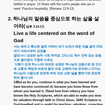
faithful in prayer. 13 Share with the Lord’s people who are in
need. Practice hospitality. (Romans 12:9-13)
2.
하나님의
말씀을
중심으로
하는
삶을
살
아라
(
딤후
3:14-17)
Live a life centered on the word of
God
너는
배우고
확신한
일에
거하라
네가
뉘게서
배운
것을
알며
15
또
네가
어려서부터
성경을
알았나니
성경은
능히
너로
하여금
그리스도
예수
안에
있는
믿음
으로
말미암아
구원에
이르는
지혜가
있게
하느니라
16
모든
성경은
하나님의
감동으로
된
것으
로
교훈과
책망과
바르게
함과
의로
교육하기에
유익하니
17
이는
하나님의
사람으로
온전케
하며
모든
선한
일을
행하기에
온전케
하려
함이니라
14But as for you, continue in what you have learned and
have become convinced of, because you know those from
whom you learned it, 15and how from infancy you have
known the Holy Scriptures, which are able to make you wise
for salvation through faith in Christ Jesus. 16All Scripture is
God-breathed and is useful for teaching, rebuking, correcting