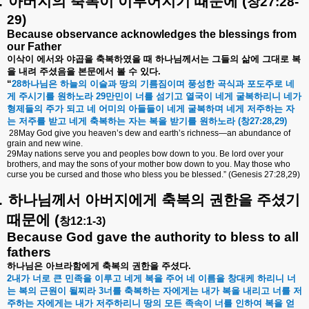
.
아버지의
축복이
이루어지기
때문에
(
창
27:28-
29)
Because observance acknowledges the blessings from
our Father
이삭이
에서와
야곱을
축복하였을
때
하나님께서는
그들의
삶에
그대로
복
을
내려
주셨음을
본문에서
볼
수
있다
.
“
28
하나님은
하늘의
이슬과
땅의
기름짐이며
풍성한
곡식과
포도주로
네
게
주시기를
원하노라
29
만민이
너를
섬기고
열국이
네게
굴복하리니
네가
형제들의
주가
되고
네
어미의
아들들이
네게
굴복하며
네게
저주하는
자
는
저주를
받고
네게
축복하는
자는
복을
받기를
원하노라
(
창
27:28,29)
28May God give you heaven’s dew and earth’s richness—an abundance of
grain and new wine.
29May nations serve you and peoples bow down to you. Be lord over your
brothers, and may the sons of your mother bow down to you. May those who
curse you be cursed and those who bless you be blessed.” (Genesis 27:28,29)
.
하나님께서
아버지에게
축복의
권한을
주셨기
때문에
(
창
12:1-3)
Because God gave the authority to bless to all
fathers
하나님은
아브라함에게
축복의
권한을
주셨다
.
2
내가
너로
큰
민족을
이루고
네게
복을
주어
네
이름을
창대케
하리니
너
는
복의
근원이
될찌라
3
너를
축복하는
자에게는
내가
복을
내리고
너를
저
주하는
자에게는
내가
저주하리니
땅의
모든
족속이
너를
인하여
복을
얻