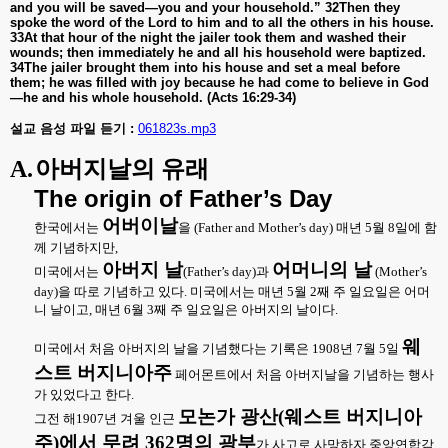
and you will be saved—you and your household.” 32Then they
spoke the word of the Lord to him and to all the others in his house.
33At that hour of the night the jailer took them and washed their
wounds; then immediately he and all his household were baptized.
34The jailer brought them into his house and set a meal before
them; he was filled with joy because he had come to believe in God
—he and his whole household. (Acts 16:29-34)
설교 음성 파일 듣기 :
061823s.mp3
A.
아버지날의 유래
The origin of Father’s Day
어버이날
한국에서는
을
(Father and Mother’s day)
매년
5
월
8
일에 함
께 기념하지만
,
아버지 날
어머니의 날
미국에서는
(Father’s day)
과
(Mother’s
day)
을 따로 기념하고 있다
.
미국에서는 매년
5
월
2
째 주 일요일은 어머
니 날이고
,
매년
6
월
3
째 주 일요일은 아버지의 날이다
.
웨
미국에서 처음 아버지의 날을 기념했다는 기록은
1908
년
7
월
5
일
스트 버지니아주
페어몬트에서 처음 아버지날을 기념하는 행사
가 있었다고 한다
.
모논가 광산
(
웨스트 버지니아
그전 해
1907
년 겨울 인근
주
)
에서 무려
362
명의 광부
가 사고로 사망하자 중앙연합감