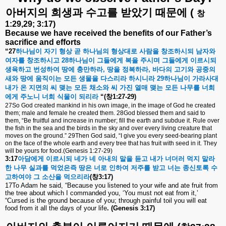
아버지의
희생과
수고를
받았기
때문에
(
창
1:29,29; 3:17)
Because we have received the benefits of our Father’s
sacrifice and efforts
“
27
하나님이
자기
형상
곧
하나님의
형상대로
사람을
창조하시되
남자와
여자를
창조하시고
28
하나님이
그들에게
복을
주시며
그들에게
이르시되
생육하고
번성하여
땅에
충만하라
,
땅을
정복하라
,
바다의
고기와
공중의
새와
땅에
움직이는
모든
생물을
다스리라
하시니라
29
하나님이
가라사대
내가
온
지면의
씨
맺는
모든
채소와
씨
가진
열매
맺는
모든
나무를
너희
에게
주노니
너희
식물이
되리라
“(
창
1:27-29)
27So God created mankind in his own image, in the image of God he created
them; male and female he created them. 28God blessed them and said to
them, “Be fruitful and increase in number; fill the earth and subdue it. Rule over
the fish in the sea and the birds in the sky and over every living creature that
moves on the ground.” 29Then God said, “I give you every seed-bearing plant
on the face of the whole earth and every tree that has fruit with seed in it. They
will be yours for food.(Genesis 1:27-29)
3:17
아담에게
이르시되
네가
네
아내의
말을
듣고
내가
너더러
먹지
말라
한
나무
실과를
먹었은즉
땅은
너로
인하여
저주를
받고
너는
종신토록
수
고하여야
그
소산을
먹으리라
(
창
3:17)
17To Adam he said, “Because you listened to your wife and ate fruit from
the tree about which I commanded you, ‘You must not eat from it,’
“Cursed is the ground because of you; through painful toil you will eat
food from it all the days of your life
. (Genesis 3:17)