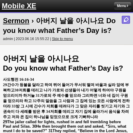
Mobile XE
Menu
Sermon
› 아버지 날을 아시나요 Do
you know what Father’s Day is?
admin | 2023.06.16 15:55:22 |
Skip to menu
아버지 날을 아시나요
Do you know what Father’s Day is?
사도행전
16:16-34
29
간수가 등불을 달라고 하며 뛰어 들어가 무서워 떨며 바울과 실라 앞에 부
복하고
30
저희를 데리고 나가 가로되 선생들아 내가 어떻게 하여야 구원을
얻으리이까 하거늘
31
가로되 주 예수를 믿으라 그리하면 너와 네 집이 구원
을 얻으리라 하고
32
주의 말씀을 그 사람과 그 집에 있는 모든 사람에게 전하
더라
33
밤 그 시에 간수가 저희를 데려다가 그 맞은 자리를 씻기고 자기와 그
권속이 다 세례를 받은 후
34
저희를 데리고 자기 집에 올라가서 음식을 차려
주고 저와 온 집이 하나님을 믿었으므로 크게 기뻐하니라
29The jailer called for lights, rushed in and fell trembling before
Paul and Silas. 30He then brought them out and asked, “Sirs, what
must I do to be saved?” 31They replied, “Believe in the Lord Jesus,