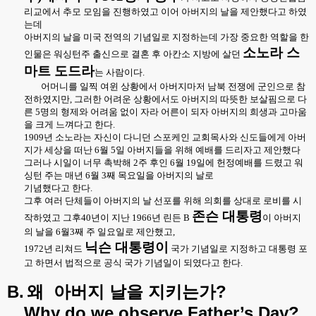
리교에서 추모 모임을 진행하였고 이어 아버지의 날을 제안했다고 하였
는데
아버지의 날을 미국 전역의 기념일로 지정하는데 가장 중요한 역할을 한
소노라 스
인물은 워싱턴주 출신으로 결혼 후 아칸소 지방에 살던
마트 도드라
는 사람이다
.
어머니를 일찍 여윈 상황에서 아버지마저 남북 전쟁에 군인으로 참
전하였지만
,
그러한 어려운 상황에서도 아버지의 따뜻한 보살핌으로 다
른
5
명의 형제와 어려움 없이 자라 어른이 되자 아버지의 희생과 고마움
을 크게 느껴다고 한다
.
1909
년 소노라는 자신이 다니던 스포케인 교회목사와 신도들에게 아버
지가 세상을 떠난
6
월
5
일 아버지들을 위해 예배를 드리자고 제안했다
그러나 시일이 너무 촉박해
2
주 후인
6
월
19
일에 헌정예배를 드렸고 워
싱턴 주는 매년
6
월
3
째 목요일을 아버지의 날로
기념했다고 한다
.
그후 여러 단체들이 아버지의 날 선포를 위해 의회를 상대로 로비를 시
존슨 대통령
작하였고 그후
40
년이 지난
1966
년 린든
B
이 아버지
의 날을
6
월
3
째 주 일요일로 제안했고
,
닉슨 대통령이
1972
년 리쳐드
국가 기념일로 지정하고 대통령 포
고 하면서 법적으로 공식 국가 기념일이 되였다고 한다
.
B.
?
왜
아버지
날을
지키는가
Why do we observe Father’s Day?