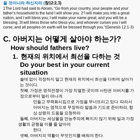
을
것이니라
하신지라
(
창
12:2,3)
1The Lord had said to Abram, “Go from your country, your people and your
father’s household to the land I will show you. 2“I will make you into a great
nation, and I will bless you; I will make your name great, and you will be a
blessing. 3I will bless those who bless you, and whoever curses you I will
curse; and all peoples on earth will be blessed through you.”(Genesis 12:1-3)
C.
?
아버지는
어떻게
살아야
하는가
How should fathers live?
1.
현재의
위치에서
최선을
다하는
것
Do your best in your current
situation
쓸데 없이 걱정하지 말고 현재의 위치에서 최선을 다하며 살아가
는 것이다
.
첫째
,
가정은 영적전쟁이 가장 치열한 곳이며 사탄은 아버지를 가
정으로부터 멀리 떠나게
만들고 무력화시킴으로 가정을 무너뜨리고 있다
.
따라서
아버지는 영적으로 무장하라 말씀과 기도로 준비하라
,
항
상 성령의 도움을 요청하라
둘째
,
아버지는 세상물질 만능주의에 빠지지 않기 위해 일과 가정
생활의 균형을 이룰 줄 알아야
한다
.
셋째
,
아버지의 역활이 무엇인지를 배워야 한다
.