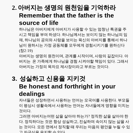
2.
아버지는 생명의 원천임을 기억하라
Remember that the father is the
source of life
하나님은 아버지에게 아버지가 사용할 수 있는 엄청난 특권을 주
시고 책임을 부여 하셨다
.
하나님께서는 보이지 않는 하나님의 임
재
,
하나님의 공의와 사랑을 보이는 육신의 아버지를 통해서 하나
님이 원하시는 가정 공동체를 모두에게 경험시키기를 원하신다
(
창
2:19)
아버지는 생명의 원천이며
,
관계를 시작이며
,
사랑의 길잡이다
.
아
버지는
온 가족에게 하나님을 경험 시켜야할 책임이 있다
.
그래서
아버지는 가정의 목자요 제사장이라고 부르는 것이다
.
3.
성실하고
신용을
지키것
Be honest and forthright in your
dealings
자녀들은 성장하면서 사용하는 언어는 모국어를 사용한다
.
부모들
이 평상시 생활속에서 사용하는 언어는 자녀들에게 영향을 미치는
것이다
.
그러면 아버지는어떤 삶을 살아야 하는가
?
정직한 삶을 살아야 한
다
.
정직하다는 것은 항상 성실하고
,
진실하며 속이지 않는 삶을 사
는 것이다
.
모든 면에서 정직할 때 우리는 마음의 평안을 누릴 수 있
고 자긍심을 유지할 수 있다
.