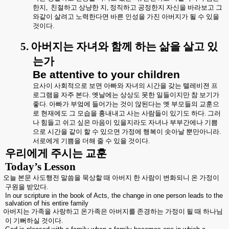
한지
,
친절하고 상냥한 지
,
정직하고 공정한지 자신을 바라보고 그
와같이 살려고 노력한다면 바른 인성을 가진 아버지가 될 수 있을
것이다
.
5.
아버지는 자녀와 함께 하는 삶을 살고 있
는가
Be attentive to your children
요사이 사회적으로 보면 아빠와 자녀의 시간을 갖는 텔레비젼 프
로그램을 자주 본다
.
옛날에는 상상도 못한 일들이지만 참 보기가
좋다
.
아빠가 부엌에 들어가는 것이 않된다는 옛 부모들의 교훈으
로 현재에도 그 모습을 흉내내고 사는 사람들이 있기도 하다
.
그러
나 힘들고 쉬고 싶은 마음이 있을지라도 자녀나 부부간에나 기쁨
으로 시간을 같이 할 수 있으면 가정에 행복이 솟아날 뿐만아니라
.
서로에게 기쁨을 더해 줄 수 있을 것이다
.
우리에게 주시는 교훈
Today’s Lesson
오늘 본문 사도행전 말씀을 묵상할 때 아버지 한 사람이 변화되니 온 가정이
구원을 받았다
.
In our scripture in the book of Acts, the change in one person leads to the
salvation of his entire family
아버지는 가족을 사랑하고 온가족은 아버지를 존경하는 가정이 될 때 하나님
이 기뻐하실 것이다
.