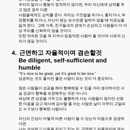
우리의 말이나 행동이 정직하지 않다면
,
우리 자신에게 상처를 주
고 많은 경우 다른
사람들에게도 상처를 준다
.
우리는 거짓말을 하거나
,
훔치거나
,
부
정행위를 하거나
,
자신이 받는 보수만큼 일하지 않을 때 자긍심을
잃게 된다
.
그때 가족
,
친구들과의 관계가 손상되고 사람들이 더 이
상 우리를 신뢰하지 않을 것이다
.
또한 약속한 것을 꼭 지켜서 믿음직한 사람이 될 것이며 서로의 신
의가 생길 것이다
.
4.
근면하고
자율적이며
겸손할것
Be diligent, self-sufficient and
humble
“
It’s nice to be great, yet it’s great to be nice.”
성공하는 것도 좋지만 좋은 사람이 되는 것이 더 중요하다
.
많은 사람들이 성공을 해야 행복해질 수 있을 거라 생각하지만 사
실 성공이 행복을 보장해주는 것은 아니다
.
세상에 큰 성공을 거두고도 불행하게 사는 사람들이 많지만 선량
한 마음을 갖고 매사에 감사할 줄 아는 사람은 삶이 아무리 고달파
도 누구보다 행복한 사람이다
.
자신의 인성이 어떻게 바른 사람이 될 수 있는지 마음으로 궁금하
다면
나는 성실하고 신용을 지키고 있는 지
,
근면하고 자율적이며 겸손