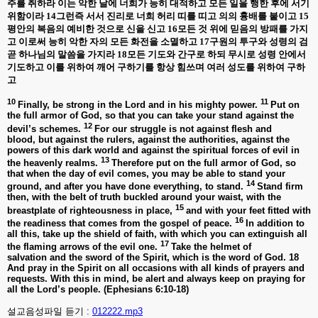
주를 취하라 이는 악한 날에 너희가 능히 대적하고 모든 일을 행한 후에 서기
위함이라
14
그런즉 서서 진리로 너희 허리 띠를 띠고 의의 흉배를 붙이고
15
평안의 복음의 예비한 것으로 신을 신고
16
모든 것 위에 믿음의 방패를 가지
고 이로써 능히 악한 자의 모든 화전을 소멸하고
17
구원의 투구와 성령의 검
곧 하나님의 말씀을 가지라
18
모든 기도와 간구로 하되 무시로 성령 안에서
기도하고 이를 위하여 깨어 구하기를 항상 힘쓰며 여러 성도를 위하여 구하
고
10
11
Finally, be strong in the Lord and in his mighty power.
Put on
the full armor of God, so that you can take your stand against the
12
devil’s schemes.
For our struggle is not against flesh and
blood, but against the rulers, against the authorities, against the
powers of this dark world and against the spiritual forces of evil in
13
the heavenly realms.
Therefore put on the full armor of God, so
that when the day of evil comes, you may be able to stand your
14
ground, and after you have done everything, to stand.
Stand firm
then, with the belt of truth buckled around your waist, with the
15
breastplate of righteousness in place,
and with your feet fitted with
16
the readiness that comes from the gospel of peace.
In addition to
all this, take up the shield of faith, with which you can extinguish all
17
the flaming arrows of the evil one.
Take the helmet of
salvation and the sword of the Spirit, which is the word of God.
18
And pray in the Spirit on all occasions with all kinds of prayers and
requests. With this in mind, be alert and always keep on praying for
all the Lord’s people. (Ephesians 6:10-18)
설교음성파일 듣기 :
012222.mp3