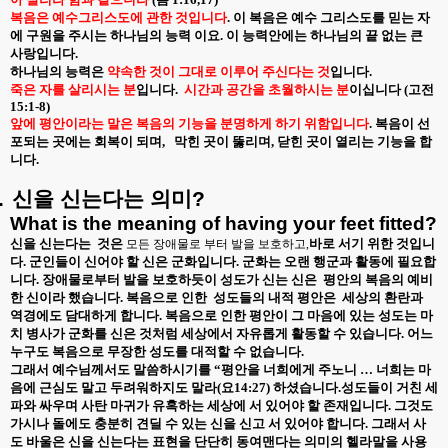
복음은 예수그리스도에 관한 것입니다
.
이 복음은 예수 그리스도를 믿는 자
에 구원을 주시는 하나님의 능력 이요
.
이 능력안에는 하나님의 끝 없는 큰
사랑입니다
.
하나님의 능력은
약속한 것이 그대로 이루어 주신다는 것
입니다
.
죽은 자를 살리시는 분
입니다
.
시간과 공간을 초월하시는 분
이십니다
(
고전
15:1-8)
앞에 평안이라는 말은 복음의 기능을 분명하게 하기 위함입니다
.
복음이 선
포되는 곳에는 회복이 되며
,
막힌 곳이 뚫리며
,
닫힌 곳이 열리는 기능을 합
니다
.
.
신을
신는다는
의미
?
What is the meaning of having your feet fitted?
신을 신는다는
것은
바로 서기 위한 것입니
모든 장애물로 부터 발을 보호하고,
다
.
군인들이 신어야 할 신은 군화입니다
.
군화는 오랜 행군과 활동에 필요합
니다
.
장애물로부터 발을 보호하듯이 성도가 신는 신은
평안의 복음의 예비
한 신이라 했습니다
.
복음으로 인한
성도들의 내적 평안은
세상의 환란과
역경에도 담대하게 합니다
.
복음으로 인한 평안이 그 마음에 있는 성도는 마
치 병사가 군화를 신은 것처럼 세상에서 자유롭게 활동할 수 있습니다
.
어느
누구도 복음으로 무장한 성도를 대적할 수 없습니다
.
그래서 예수님께서도 말씀하시기를 “평안을 너희에게 주노니 … 너희는 마
음에 근심도 말고 두려워하지도 말라
(
요
14:27)
하셨습니다
.
성도들이 거친 세
파와 싸우며 사탄 마귀가 유혹하는 세상에 서 있어야 할 존재입니다
.
그것도
가시나 돌에도 충분히 견딜 수 있는 신을 신고 서 있어야 합니다
.
그래서 사
도 바울은 신을 신는다는 표현을 단단히 동여맨다는 의미의 헬라말을 사용