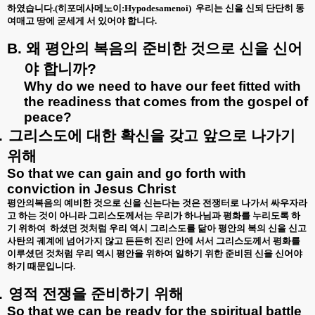
하였습니다
.(
히포데사메노이
:Hypodesamenoi)
우리는 신을 신되 단단히 동
여매고 땅에 굳세게 서 있어야 합니다
.
B.
왜
평안의
복음의
준비한
것으로
신을
신어
야
합니까
?
Why do we need to have our feet fitted with
the readiness that comes from the gospel of
peace?
.
그리스도에
대한
확신을
갖고
앞으로
나가기
위해
So that we can gain and go forth with
conviction in Jesus Christ
평안의복음의 예비한 것으로 신을 신는다는 것은 전쟁터로 나가서 싸우자라
고 하는 것이 아니라 그리스도께서는 우리가 하나님과 평화를 누리도록 하
기 위하여
하셨던 것처럼 우리 역시 그리스도를 닮아 평안의 복의 신을 신고
사탄의 궤계에 넘어가지 않고 든든히 진리 안에 서서 그리스도께서 평화를
이루셨던 것처럼 우리 역시 평안을 위하여 일하기 위한 준비된 신을 신어야
하기 때문입니다
.
.
영적
전쟁을
준비하기
위해
So that we can be ready for the spiritual battle