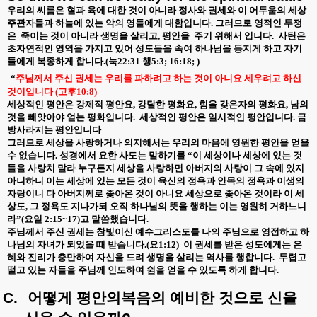
우리의 씨름은 혈과 육에 대한 것이 아니라 정사와 권세와 이 어두움의 세상
주관자들과 하늘에 있는 악의 영들에게 대함입니다
.
그러므로 영적인 투쟁
은
죽이는 것이 아니라 생명을 살리고
,
평안을
주기 위해서 입니다
.
사탄은
초자연적인 영역을 가지고 있어 성도들을 속여 하나님을 등지게 하고 자기
들에게 복종하게 합니다
.(
눅
22:31
행
5:3; 16:18; )
“
주님께서 주신 권세는 우리를 파하려고 하는 것이 아니요 세우려고 하신
것이입니다
(
고후
10:8)
세상적인 평안은 강제적 평안요
,
강탈한 평화요
,
힘을 갖은자의 평화요
,
남의
것을 빼앗아야 얻는 평화입니다
.
세상적인 평안은 일시적인 평안입니다
.
금
방사라지는 평안입니다
그러므로 세상을 사랑하거나 의지해서는 우리의 마음에 영원한 평안을 얻을
수 없습니다
.
성경에서 요한 사도는 말하기를
“
이 세상이나 세상에 있는 것
들을 사랑치 말라 누구든지 세상을 사랑하면 아버지의 사랑이 그 속에 있지
아니하니 이는 세상에 있는 모든 것이 육신의 정욕과 안목의 정욕과 이생의
자랑이니 다 아버지께로 좇아온 것이 아니요 세상으로 좇아온 것이라 이 세
상도
,
그 정욕도 지나가되 오직 하나님의 뜻을 행하는 이는 영원히 거하느니
라”
(
요일
2:15~17)
고 말씀했습니다
.
주님께서 주신 권세는 참빛이신 예수그리스도를 나의 주님으로 영접하고 하
나님의 자녀가 되었을 때 받습니다
.(
요
1:12)
이 권세를 받은 성도에게는 은
혜와 진리가 충만하여 자신을 드려 생명을 살리는 역사를 행합니다
.
두렵고
떨고 있는 자들을 주님께 인도하여 쉼을 얻을 수 있도록 하게 합니다
.
C.
어떻게
평안의복음의
예비한
것으로
신을