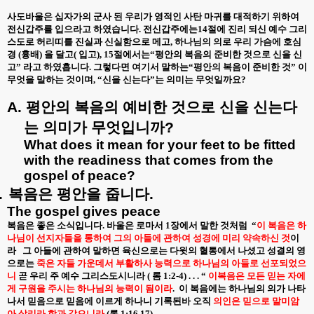
사도바울은 십자가의 군사 된 우리가 영적인 사탄 마귀를 대적하기 위하여
전신갑주를 입으라고 하였습니다
.
전신갑주에는
14
절에 진리 되신 예수 그리
스도로 허리띠를 진실과 신실함으로 메고
,
하나님의 의로 우리 가슴에 호심
경
(
흉배
)
을 달고
(
입고
), 15
절에서는“평안의 복음의 준비한 것으로 신을 신
고
”
라고 하였흡니다
.
그렇다면 여기서 말하는“평안의 복음이 준비한 것” 이
무엇을 말하는 것이며
,
“신을 신는다”는 의미는 무엇일까요
?
A.
평안의
복음의
예비한
것으로
신을
신는다
는
의미가
무엇입니까
?
What does it mean for your feet to be fitted
with the readiness that comes from the
gospel of peace?
.
복음은
평안을
줍니다
.
The gospel gives peace
복음은 좋은 소식입니다
.
바울은 로마서
1
장에서 말한 것처럼
“
이 복음은 하
나님이 선지자들을 통하여 그의 아들에 관하여 성경에 미리 약속하신 것
이
라
그 아들에 관하여 말하면 육신으로는 다윗의 혈통에서 나셨고 성결의 영
으로는
죽은 자들 가운데서 부활하사 능력으로 하나님의 아들로 선포되었으
니
곧 우리 주 예수 그리스도시니라
(
롬
1:2-4) . . . “
이복음은 모든 믿는 자에
게 구원을 주시는 하나님의 능력이 됨이라
.
이 복음에는 하나님의 의가 나타
나서 믿음으로 믿음에 이르게 하나니 기록된바 오직
의인은 믿으로 말미암
아 살리라 함과 같으니라
(
롬
1:16,17)