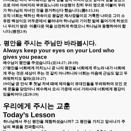
므로 아바 아버지라 부르짖느니라
16
성령이 친히 우리 영으로 더불어 우리
가 하나님의 자녀인 것을 증거하신다 했습니다
.(
롬
8:15,16)
오직 너희는 택하신 족속이요 왕같은 제사장들이요 거룩한 나라요 그이 소
유된 백성이요 어두운데서 불러내어 하나님의 기이한 빛에 들어가게 하셨으
니 우리가 받은
아름다운 덕을 선전하게 하였으니 하나님과 동행하여야 합
니다
.(
벧전
2:9)
.
평안을
주시는
주님만
바라봅시다
.
Always keep your eyes on your Lord who
gives you peace
예수님이 평안을 주셨습니다
.(
요
14:27; 20:19)
27
평안을 너희에게 끼치노니 곧 나의 평안을 너희에게 주노라 내가 너희에
게 주는 것은 세상이 주는 것 같지 아니하니라 너희는 마음에 근심도 말고 두
려워하지도 말라
(
요
10:27)
19
이날 곧 안식 후 첫날 저녁 때에 제자들이 유대인들을 두려워하여 모인 곳
에 문들을 닫았더니 예수께서 오사 가운데 서서 가라사대 너희에게 평강이
있을찌어다
(
요
20:19)
우리에게
주시는
교훈
Today’s Lesson
하나님께서
주신
평안을
체험하셨습니까
?
그
평안을
가지고
앞서나가
주
님의
복음을
전파합시다
.