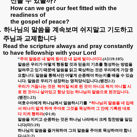
신을
수
있을까
?
How can we get our feet fitted with the
readiness of
the gospel of peace?
.
하나님의
말씀을
계속보며
쉬지말고
기도하고
주님과
교제합니다
Read the scripture always and pray constantly
to have fellowship with your Lord
“
주의 말씀은 내 발에 등이요 내 길에 빛이니이다
.(
시
119:105)
말씀은 우리가 어떻게 행동할 것과 믿음의 기초를 형성하는 방법을
알려주고 있기 때문에 말씀을 읽고 묵상하는 것은 우리에게 가장 중
요합니다
.
말씀을 통해서만 어떻게 순종해야 하는지를 배울 수 있습
니다
.
말씀은 우리가 성장하는 영적양식입니다
.(
벧전
2:2)
우리가 거듭나는 것은
썩어질 씨로 된 것이 아니요 썩지 아니할 시
로 된 것이니 살아있고 항상 있는 하나님의 말씀으로 된것입니다
.
(
벧전
1:23)
여호수아에게 하나님께서 말씀하시기를
“
하나님의 말씀을 네 입에
서 떠나지 말게 하며 주야로 그것을 묵상하여 그 안에 기록된 대로
다 지켜 행하라
(
수
1:8)
말씀을 지키고 순종하는 것은 하나님 나라에서 크케 칭찬받을 일입
니다
(
마
5:19)
하나님의 말씀을 즐거워하여 그의 말씀을 주야로 묵상하여야 합니
다
.(
시
1:2)