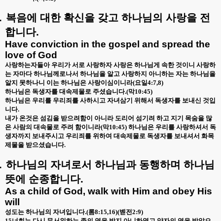
.
복음에
대한
확신을
갖고
하나님의
사랑을
전
합니다
.
Have conviction in the gospel and spread the
love of God
사랑하는자들아 우리가 서로 사랑하자 사랑은 하나님게 속한 것이니 사랑하
는 자마다 하나님께로나서 하나님을 알고 사랑하지 아니하는 자는 하나님을
알지 못하나니 이는 하나님은 사랑이심이니라
(
요일
4:7,8)
하나님은 독생자를 대속제물로 주셨습니다
.(
막
10:45)
하나님은 우리를 우리죄를 사하시고 자녀삼기 위해서 독생자를 보내신 것입
니다
.
내가 온것은 섬김을 받으려함이 아니라 도리어 섬기려 하고 지기 목숨을 많
은 사람의 대속물로 주려 함이니라
(
막
10:45)
하나님은 우리를 사랑하셔서 독
생자까지 보내주시고 우리죄를 위하여 대속제물로 독생자를 보내셔서 화목
제물을 받으셨습니다
.
.
하나님의
자녀로서
하나님과
동행하며
하나님
뜻에
순종합니다
.
As a child of God, walk with Him and obey His
will
성도는 하나님의 자녀입니다
.(
롬
8:15,16)(
벧전
2:9)
15
너희는 다시 무서워하는 종의 영을 받지 아니하였고 양자의 영을 받았으