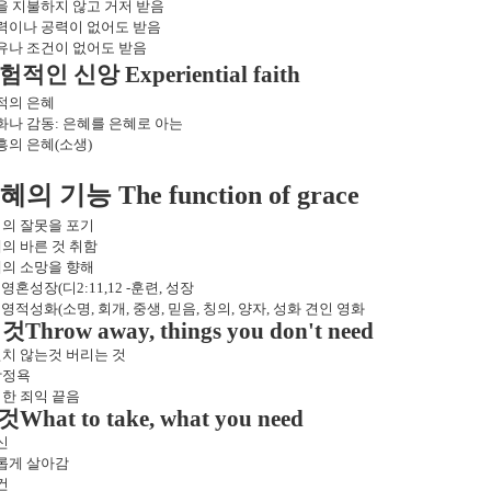
을 지불하지 않고 거저 받음
력이나 공력이 없어도 받음
유나 조건이 없어도 받음
험적인 신앙
Experiential faith
적의 은혜
화나 감동
:
은혜를 은혜로 아는
흥의 은혜
(
소생
)
혜의 기능
The function of grace
의 잘못을 포기
의 바른 것 취함
의 소망을 향해
영혼성장
(
디
2:11,12 -
훈련
,
성장
영적성화
(
소명
,
회개
,
중생
,
믿음
,
칭의
,
양자
,
성화 견인 영화
 것
Throw away, things you don't need
치 않는것 버리는 것
상정욕
한 죄익 끝음
것
What to take, what you need
신
롭게 살아감
건