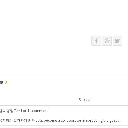
nt
0
Subject
의 명령 The Lord’s command
전파의 협력자가 되자 Let’s become a collaborator in spreading the gospel