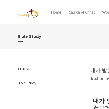
Home
Church of Christ
Wor
Bible Study
Sermon
내가 받은 
admin
Bible Study
내가
창세기
6:5