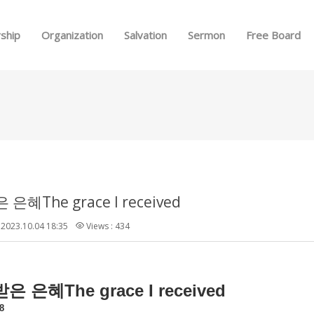
Skip to menu
ship
Organization
Salvation
Sermon
Free Board
은혜The grace I received
2023.10.04 18:35
Views : 434
The grace I received
받은
은혜
-8