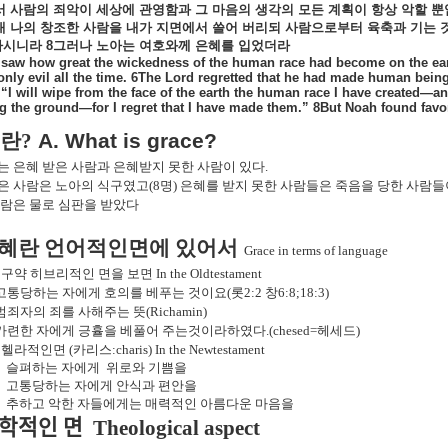
서
사람의
죄악이
세상에
관영함과
그
마음의
생각의
모든
계획이
항상
악할
뿐
대
나의
창조한
사람을
내가
지면에서
쓸어
버리되
사람으로부터
육축과
기는
하시니라
8
그러나
노아는
여호와께
은혜를
입었더라
saw how great the wickedness of the human race had become on the earth
only evil all the time. 6The Lord regretted that he had made human being
 “I will wipe from the face of the earth the human race I have created—an
 the ground—for I regret that I have made them.” 8But Noah found favor 
란
?
A. What is grace?
는 은혜 받은 사람과 은혜받지 못한 사람이 있다
.
은 사람은 노아의 식구였고
(8
명
)
은혜를 받지 못한 사람들은 죽음을 당한 사람
사람은 물로 심판을 받았다
혜란 언어적인면에 있어서
Grace in terms of language
구약 히브리적인 면을 보면
In the Oldtestament
고통당하는 자에게 호의를 베푸는 것이요
(
롯
2:2
창
6:8;18:3)
범죄자의 죄를 사해주는 뜻
(Richamin)
가련한 자에게 긍휼을 베풀어 주는것이라하였다
.(chesed=
헤세드
)
헬라적인면
(
카리스
:charis) In the Newtestament
슬펴하는 자에게
위로와 기쁨을
고통당하는 자에게 안식과 편안을
추하고 악한 자들에게는 매력적인 아름다운 마음을
학적인 면
Theological aspect