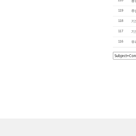
응답
주님
119
기도
118
기도
117
우리
116