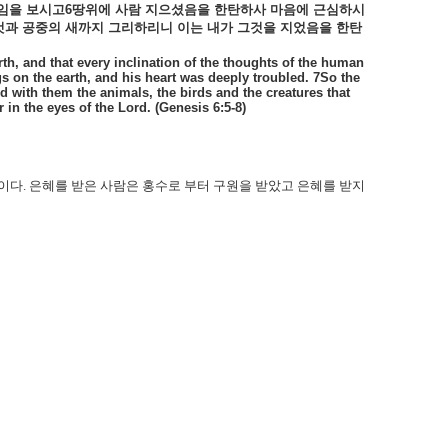
임을
보시고
6
땅위에
사람
지으셨음을
한탄하사
마음에
근심하시
것과
공중의
새까지
그리하리니
이는
내가
그것을
지었음을
한탄
, and that every inclination of the thoughts of the human
s on the earth, and his heart was deeply troubled. 7So the
d with them the animals, the birds and the creatures that
in the eyes of the Lord. (Genesis 6:5-8)
들이다
.
은혜를 받은 사람은 홍수로 부터 구원을 받았고 은혜를 받지