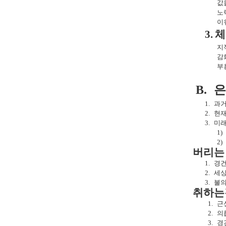
값
노
이
3.
체
지
감
부
B.
은
1.
과거
2.
현재
3.
미래
1)
2)
버리는
1.
경건
2.
세
3.
불의
취하는
1.
근
2.
의
3.
경