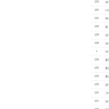
성도
133
너희
132
옛사
131
잘 
130
성경
129
성경
128
내가
»
풍랑
126
흔들
125
풍요
124
금식
123
그리
122
성도
121
120