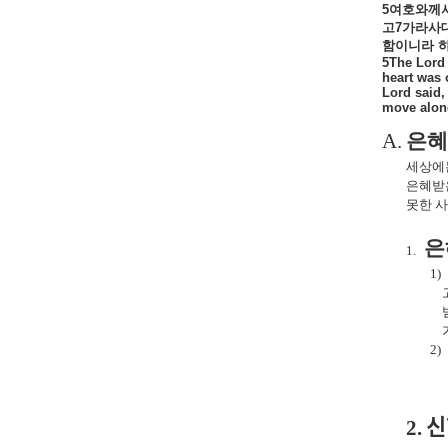
5
여호와께
고
7
가라사
함이니라
5The Lord 
heart was 
Lord said,
move along
A.
은혜
세상에
은혜받
못한 
은
1.
1)
2)
2.
신