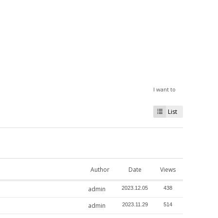
I want to
List
Author
Date
Views
admin
2023.12.05
438
admin
2023.11.29
514