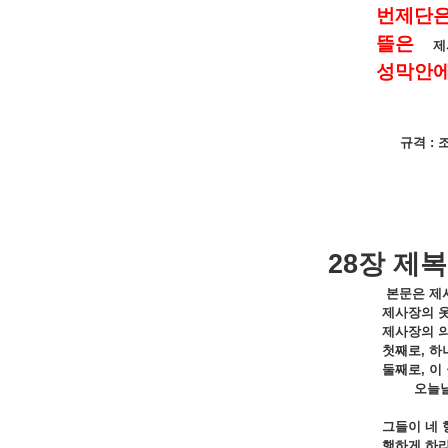
번제단
뜰은
제
성막안
규격
:
28
장
제복
본문은
제
제사장의
제사장의
첫째로
,
하
둘째로
,
이
오늘
그들이
네
행하게
하