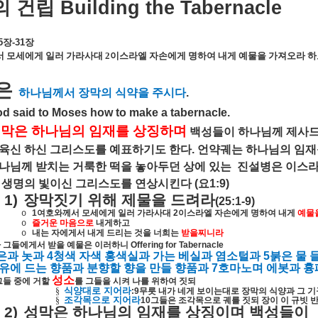
의
건립
Building the Tabernacle
5
장
-31
장
 모세에게 일러 가라사대
2
이스라엘 자손에게 명하여 내게 예물을 가져오라 하
은
하나님께서
장막의
식약을
주시다
.
d said to Moses how to make a tabernacle.
성막은
하나님의
임재를
상징하며
백성들이
하나님께
제사
육신
하신
그리스도를
예표하기도
한다
.
언약궤는
하나님의
임재
나님께
받치는
거룩한
떡을
놓아두던
상에
있는
진설병은
이스
생명의
빛이신
그리스도를
연상시킨다
(
요
1:9)
1)
장막짓기
위해
제물을
드려라
(25:1-9)
1
여호와께서
모세에게
일러
가라사대
2
이스라엘
자손에게
명하여
내게
예물
o
즐거운
마음으로
내게하고
o
내는
자에게서
내게
드리는
것을
너희는
받을찌니라
o
가
그들에게서
받을
예물은
이러하니
Offering for Tabernacle
은과
놋과
4
청색
자색
홍색실과
가는
베실과
염소털과
5
붉은
물
유에
드는
향품과
분향할
향을
만들
향품과
7
호마노며
에봇과
흉
성소
그들
중에
거할
를
그들을
시켜
나를
위하여
짓되
식양대로
지어라
§
:9
무릇
내가
네게
보이는대로
장막의
식양과
그
기
조각목으로
지어라
§
10
그들은
조각목으로
궤를
짓되
장이
이
규빗
2)
성막은
하나님의
임재를
상징이며
백성들이