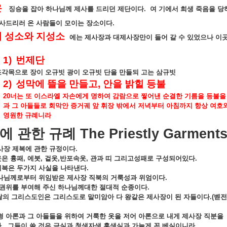
은
징승을
잡아
하나님께
제사를
드리던
제단이다
.
여
기에서
희생
죽음을
당
사드리러
온
사람들이
모이는
장소이다
.
에
성소와
지성소
에는
제사장과
대제사장만이
들어
갈
수
있었으나
이
1)
번제단
조각목으로
장이
오규빗
광이
오규빗
단을
만들되
고는
삼규빗
2)
성막에
뜰을
만들고
,
안을
밝힐
등불
20
너는
또
이스라엘
자손에게
명하여
감람으로
찧어낸
순결한
기름을
등불을
과
그
아들들로
회막안
증거궤
앞
휘장
밖에서
저녁부터
아침까지
항상
여호
영원한
규례니라
에
관한
규례
The Priestly Garment
사장
제복에
관한
규정이다
.
옷은
흉패
,
에붓
,
겉옷
,
반포속옷
,
관과
띠
그리고성패로
구성되어있다
.
의복은
두가지
사실을
나타낸다
.
나님께로부터
위임받은
제사장
직북의
거룩성과
위엄이다
.
권위를
부여해
주신
하나님께대한
절대적
순종이다
.
날의
그리스도인은
그리스도로
말미암아
다
왕같은
제사장이
된
자들이다
.(
벧전
형
아론과
그
아들들을
위하여
거룩한
옷을
저어
아론으로
내게
제사장
직분을
라
.
그들이
쓸
것은
금실과
청색자색
홍색실과
가늘게
꼰
베실이니라