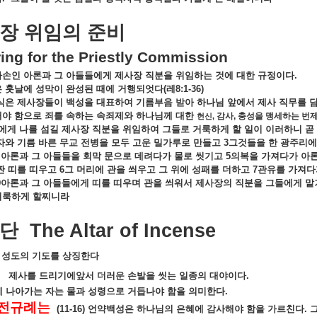
장
위임의
준비
ing for the Priestly Commission
자손인
아론과
그
아들들에게
제사장
직분을
위임하는
것에
대한
규정이다
.
은
훗날에
성막이
완성된
때에
거행되엇다
(
레
8:1-36)
식은
제사장들이
백성을
대표하여
기름부음
받아
하나님
앞에서
제사
직무를
해야
함으로
죄를
속하는
속죄제와
하나님께
대한
감사
,
충성을
맹세하는
번
,
헌신
에게
나를
섬길
제사장
직분을
위임하여
그들로
거룩하게
할
일이
이러하니
곧
자와
기름
바른
무교
전병을
모두
고운
밀가루로
만들고
3
그것들을
한
광주리에
아론과
그
아들들을
회막
문으로
데려다가
물로
씻기고
5
의복을
가져다가
아
짠
띠를
띠우고
6
그
머리에
관을
씌우고
그
위에
성패를
더하고
7
관유를
가져다
9
아론과
그
아들들에게
띠를
띠우며
관을
씌워서
제사장의
직분을
그들에게
맡
거룩하게
할찌니라
단
The Altar of Incense
성도의
기도를
상징한다
제사를
드리기에앞서
더러운
손발을
씻는
일종의
대야이다
.
께
나아가는
자는
물과
성령으로
거듭나야
함을
의미한다
.
전규례는
(11-16)
언약백성은
하나님의
은혜에
감사해야
함을
가르친다
.