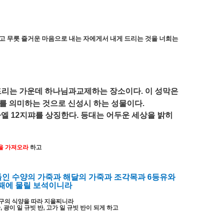
고 무릇 즐거운 마음으로 내는 자에게서 내게 드리는 것을 너희는
드리는
가운데
하나님과교제하는
장소이다
.
이
성막은
를
의미하는
것으로
신성시
하는
성물이다
.
라엘
12
지퍄를
상징한다
.
등대는
어두운
세상을
밝히
을
가져오라
하고
들인
수양의
가죽과
해달의
가죽과
조각목과
6
등유와
패에
물릴
보석이니라
구의
식양을
따라
지을찌니라
반
,
광이
일
규빗
반
,
고가
일
규빗
반이
되게
하고