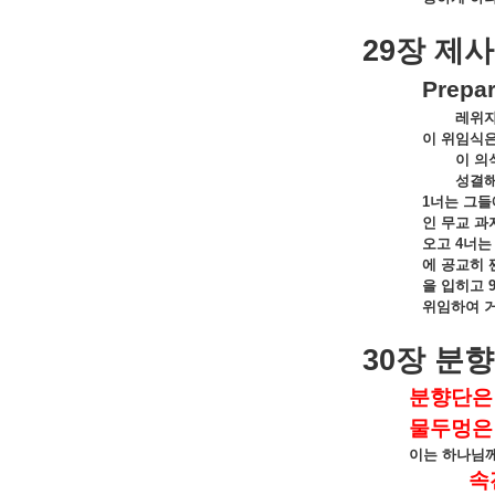
29
장
제사
Prepar
레위
이
위임식
이
의
성결
1
너는
그들
인
무교
과
오고
4
너는
에
공교히
을
입히고
위임하여
30
장
분향
분향단은
물두멍은
이는
하나님
속