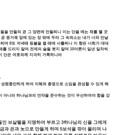
둘을
만들되
곧
그
양편에
만들찌니
이는
단을
메는
채를
꿸
곳
곧
증거궤
앞에
있는
장
밖에
두라
그
속죄소는
내가
너와
만날
를찌며
8
또
저녁때
등불을
켤
때에
사를찌니
이
향은
너희가
대대
제를
드리지
말며
전제의
술을
붓지
말며
10
아론이
일년
일차씩
이
단은
여호와께
지극히
거룩하니라
수
성령충만하게
하여
지혜와
총명으로
소임을
완성할
수
있게
해
이
아니라
하나님과의
언약을
준수하는
것이
우선하여야
함을
강
들인
브살렐을
지명하여
부르고
3
하나님의
신을
그에게
금과
은과
놋으로
만들게
하며
5
보석을
깎아
물리며
나