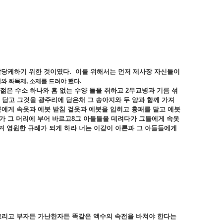
담당케하기
위한
것이였다
.
이를
위해서는
먼저
제사장
자신들이
제와
화목제
,
소제를
드려야
했다
.
젊은
수소
하나와
흠
없는
수양
둘을
취하고
2
무교병과
기름
섞
담고
그것을
광주리에
담은채
그
송아지와
두
양과
함께
가져
론에게
속옷과
에봇
받침
겉옷과
에봇을
입히고
흉패를
달고
에봇
가
그
머리에
부어
바르고
8
그
아들들을
데려다가
그들에게
속옷
겨
영원한
규례가
되게
하라
너는
이같이
아론과
그
아들들에게
그리고
부자든
가난한자든
똑같은
액수의
속전을
바쳐야
한다는