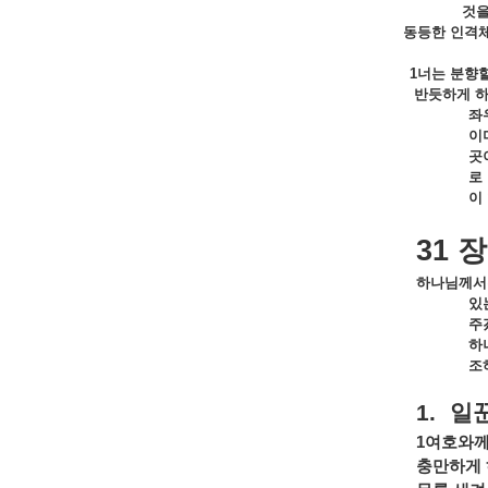
것
동등한
인격
1
너는
분향
반듯하게
좌
이
곳
로
이
31
장
하나님께서
있
주
하
조
1.
일
1
여호와
충만하게