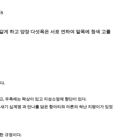
ds
같게 하고 양장 다섯폭은 서로 연하여 말폭에 청색 고를
있다
.
고
,
우측에는 떡상이 있고 지성소엎에 향단이 있다
.
새기 십계명 과 만나를 담은 항아리와 아론의 싹난 지팡이가 있었
한
규정이다
.