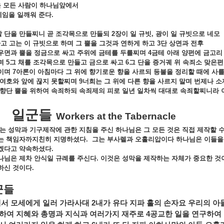
을
모든
사람이
하나님앞에서
체임을
일깨워
준다
.
할
단을
만들찌니
곧
조각목으로
만들되
2
장이
일
규빗
,
광이
일
규빗으로
네모
하고
고는
이
규빗으로
하며
그
뿔을
그것과
연하게
하고
3
단
상면과
전후
우면과
뿔을
정금으로
싸고
주위에
금테를
두를찌며
4
금테
아래
양편에
금고리
며
5
그
채를
조각목으로
만들고
금으로
싸고
6
그
단을
증거궤
위
속죄소
맞은편
이며
7
아론이
아침마다
그
위에
향기로운
향을
사르되
등불을
정리할
때에
사
여호와
앞에
끊지
못할찌며
9
너희는
그
위에
다른
향을
사르지
말며
번제나
소
향단
뿔을
위하여
속죄하되
속죄제의
피로
일년
일차씩
대대로
속죄할찌니라
일군들
Workers at the Tabernacle
는
성막과
기구제작에
관한
지침을
주신
하나님은
그
모든
것은
직접
제작할
는
책임자까지친히
지명하셨다
.
그는
부사렐과
오홀리압이다
하나님은
이들을
겠다고
약속하셨다
.
나님은
제차
안식일
규례를
주신다
.
이것은
성막을
제작하는
자체가
중요한
것
하신
것이다
.
꾼들
께서
모세에게
일러
가라사대
2
내가
유다
지파
훌의
손자요
우리의
아
하여
지혜와
총명과
지식과
여러가지
재주로
4
공교한
일을
연구하여