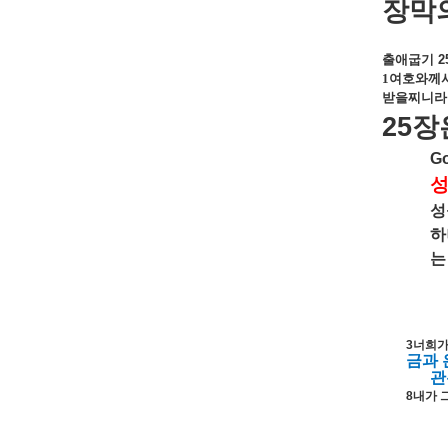
장막
출애굽기
2
1
여호와께서
받을찌니라
25
장
Go
성
하
는
3
너희
금과
관
8
내가