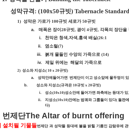
성막규격
: (100x50
규빗
) Tabernacle Standar
1)
성막은 가로가
100
규빗 세로가
50
규빗
a.
매폭은 장이
28
규빗
,
광이
4
규빗
,
각폭의 장단을 
i.
천막은 청색
,
자색
,
홍색 배실
(26:1
ii.
염소털
(7)
iii.
붉개 물들인 수양의 가죽으로
(14)
iv.
제일 위에는
해달의 가죽으로
2)
성소와 지성소
( 10 x 20
규빗
)
a.
성막안에들어가면
번제단이 이고 성소앞에 물두멍이 
b.
성소와 지성소
(
규격은
10
규빗
x 20
규빗
)
i.
성소
(10x10)
성소안에 들어가면 좌측에는 등대가 있
ii.
지성소
(10x10)
안에는 법궤와 그룹들이 있다
(
돌판에
다
)
:
번제단
The Altar of burnt offering
에
설치될
기물들
번제단
과
성막뜰
등대에
불을
밝힐
기름인
감람유에
관