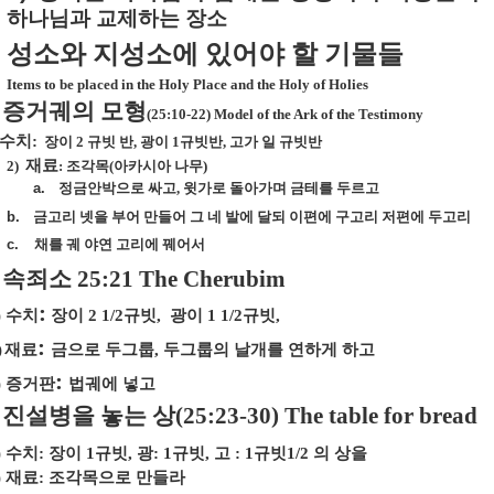
하나님과
교제하는
장소
성소와 지성소에 있어야 할 기물들
Items to be placed in the Holy Place and the Holy of Holies
증거궤의 모형
(25:10-22) Model of the Ark of the Testimony
수치
:
장이
2
규빗 반
,
광이
1
규빗반
,
고가 일 규빗반
재료
2)
:
조각목
(
아카시아 나무
)
a.
정금안박으로 싸고
,
윗가로 돌아가며 금테를 두르고
b.
금고리 넷을 부어 만들어 그 네 발에 달되 이편에 구고리 저편에 두고리
c.
채를 궤 야연 고리에 꿰어서
속죄소
25:21 The Cherubim
:
)
수치
장이
2 1/2
규빗
,
광이
1 1/2
규빗
,
:
)
재료
금으로 두그룹
,
두그룹의 날개를 연하게 하고
:
)
증거판
법궤에 넣고
진설병을 놓는 상
(25:23-30) The table for bread
)
수치
:
장이
1
규빗
,
광
: 1
규빗
,
고
: 1
규빗
1/2
의 상을
)
재료
:
조각목으로 만들라