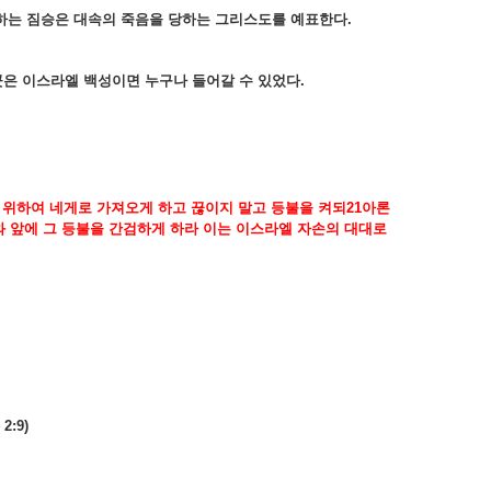
하는
짐승은
대속의
죽음을
당하는
그리스도를
예표한다
.
곳은
이스라엘
백성이면
누구나
들어갈
수
있었다
.
위하여
네게로
가져오게
하고
끊이지
말고
등불을
켜되
21
아론
와
앞에
그
등불을
간검하게
하라
이는
이스라엘
자손의
대대로
s
2:9)