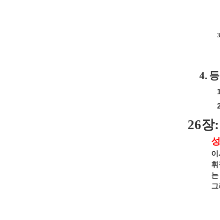
3
4.
등
26
장
성
이
휘
는
그