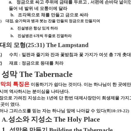
a.
정금으로 싸고 주위에 금태를 두르고
,
서편에 손바닥 넒이만
들어 네 발위 네 모퉁이에 달라
b.
조각목으로 채를 만들고 금으로 싸라
)
대접
,
숟가락과 병과 붓는 잔을 만들되 정금으로 만들지여
a.
진설병은 항상 있게 하라
b.
진설병은
6
개씩 두줄로 진열하라
대의 모형
(25:31) The Lampstand
1)
수치
:
밑판과 줄기와 잔과 꽃받침과 꽃 가지가 여섯 총
7
개 촛대
2)
재료
:
정금으로 등대를 처라
:
성막
The Tabernacle
막의 특징은
이동하기가 쉽다는 것이다
.
이는 하나님이 한 곳에만
시며 역사하시는 분이심을 나타낸다
.
장으로 가려진 지성소는
1
년에 단 한번 대제사장만이 희생제물 가지
 곳이 였다
.
러나 그리스도를 믿는 자는 하나님 앞에 나아갈 수 있다
(
히
10:19-22)
성소와 지성소
The Holy Place
A.
1.
성막을 만들기
Building the Tabernacle