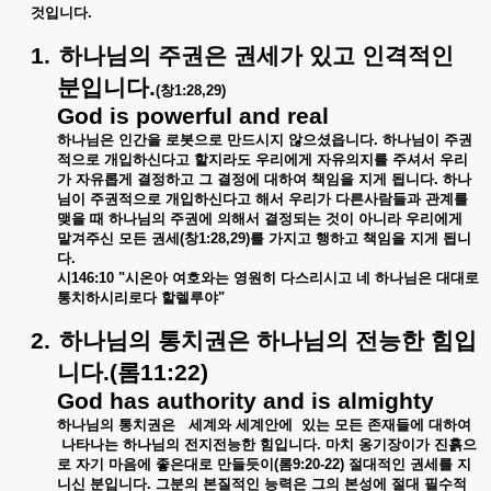
것입니다
.
1.
하나님의
주권은
권세가
있고
인격적인
분입니다
.
(
창
1:28,29)
God is powerful and real
하나님은
인간을
로봇으로
만드시지
않으셨읍니다
.
하나님이
주권
적으로
개입하신다고
할지라도
우리에게
자유의지를
주셔서
우리
가
자유롭게
결정하고
그
결정에
대하여
책임을
지게
됩니다
.
하나
님이
주권적으로
개입하신다고
해서
우리가
다른사람들과
관계를
맺을
때
하나님의
주권에
의해서
결정되는
것이
아니라
우리에게
맡겨주신
모든
권세
(
창
1:28,29)
를
가지고
행하고
책임을
지게
됩니
다
.
시
146:10 "
시온아
여호와는
영원히
다스리시고
네
하나님은
대대로
통치하시리로다
할렐루야
"
2.
하나님의
통치권은
하나님의
전능한
힘입
니다
.(
롬
11:22)
God has authority and is almighty
하나님의
통치권은
세계와
세계안에
있는
모든
존재들에
대하여
나타나는
하나님의
전지전능한
힘입니다
.
마치
옹기장이가
진흙으
로
자기
마음에
좋은대로
만들듯이
(
롬
9:20-22)
절대적인
권세를
지
니신
분입니다
.
그분의
본질적인
능력은
그의
본성에
절대
필수적