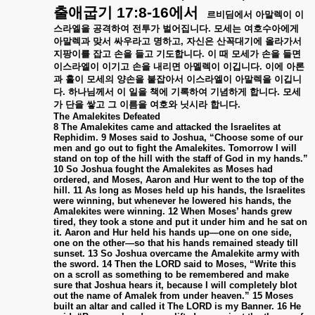
출애굽기
17:8-16
에서
르비딤에서
아말렉이
이
스라엘을
공격하여
전투가
벌어집니다
.
모세는
여호수아에게
아말렉과
맞서
싸우라고
명하고
,
자신은
산꼭대기에
올라가서
지팡이를
잡고
손을
들고
기도합니다
.
이
때
모세가
손을
들면
이스라엘이
이기고
손을
내리면
아멜렉이
이깁니다
.
이에
아론
과
홀이
모세의
양손을
붙잡아서
이스라엘이
아말렉을
이깁니
다
.
하나님께서
이
일을
책에
기록하여
기념하게
합니다
.
모세
가
단을
쌓고
그
이름을
여호와
닛시라
합니다
.
The Amalekites Defeated
8 The Amalekites came and attacked the Israelites at
Rephidim. 9 Moses said to Joshua, “Choose some of our
men and go out to fight the Amalekites. Tomorrow I will
stand on top of the hill with the staff of God in my hands.”
10 So Joshua fought the Amalekites as Moses had
ordered, and Moses, Aaron and Hur went to the top of the
hill. 11 As long as Moses held up his hands, the Israelites
were winning, but whenever he lowered his hands, the
Amalekites were winning. 12 When Moses’ hands grew
tired, they took a stone and put it under him and he sat on
it. Aaron and Hur held his hands up—one on one side,
one on the other—so that his hands remained steady till
sunset. 13 So Joshua overcame the Amalekite army with
the sword. 14 Then the LORD said to Moses, “Write this
on a scroll as something to be remembered and make
sure that Joshua hears it, because I will completely blot
out the name of Amalek from under heaven.” 15 Moses
built an altar and called it The LORD is my Banner. 16 He