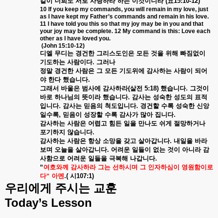
같이
너희도
서로
사랑하라
하는
이것이니라
(
요
15:10-12)
10 If you keep my commands, you will remain in my love, just
as I have kept my Father’s commands and remain in his love.
11 I have told you this so that my joy may be in you and that
your joy may be complete. 12 My command is this: Love each
other as I have loved you.
(John 15:10-12)
디엘
무디는
경건한
그리스도인은
모든
것을
위해
빠짐없이
기도하는
사람이다
.
그러나
정말
경건한
사람은
그
모든
기도위에
감사하는
사람이
되어
야
한다
했습니다
.
그래서
바울은
범사에
감사하라
(
살전
5:18)
했습니다
.
그것이
바로
하나님의
뜻이라
했습니다
.
감사는
성숙한
성도의
표적
입니다
.
감사는
믿음의
척도입니다
.
경건할
수록
성숙한
신앙
일수록
,
믿음이
성장할
수록
감사가
많아
집니다
.
감사하는
사람은
어렵고
힘든
일을
만나도
쉬게
절망하거나
포기하지
않습니다
.
감사하는
사람은
항상
소망을
갖고
살아갑니다
.
내일을
바라
보며
오늘을
살아갑니다
.
어려운
일들이
없는
것이
아니라
감
사함으로
어려운
일들을
극복해
나갑니다
.
“
여호와께
감사하라
그는
선하시며
그
인자하심이
영원함이로
다”
아멘
.(
시
107:1)
우리에게
주시는
교훈
Today’s Lesson