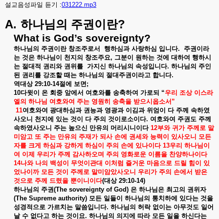
설교음성파일 듣기 :
031222.mp3
A.
?
하나님의
주권이란
What is God’s sovereignty?
하나님의
주권이란
창조주로서
행하심과
사랑하심
입니다
.
주권이라
는
것은
하나님이
천지의
창조주요
,
그분이
원하는
것에
대하여
행하시
는
절대적
권리와
권위를
가지신
하나님의
속성입니다
.
하나님의
주인
된
권리를
강조할
때는
하나님의
절대주권이라고
합니다
.
역대상
29:10-14
절에
보면
;
10
다윗이
온
회중
앞에서
여호와를
송축하여
가로되
“
우리
조상
이스라
엘의
하나님
여호와여
주는
영원히
송축을
받으시옵소서
”
11
여호와여
광대하심과
권능과
영광과
이김과
위엄이
다
주께
속하였
사오니
천지에
있는
것이
다
주의
것이로소이다
.
여호와여
주권도
주께
속하였사오니
주는
높으신
만유의
머리시니이다
12
부와
귀가
주께로
말
미암고
또
주는
만유의
주재가
되사
손에
권세와
능력이
있사오니
모든
자를
크게
하심과
강하게
하심이
주의
손에
있나이다
13
우리
하나님이
여
이제
우리가
주께
감사하오며
주의
영화로운
이름을
찬양하나이다
14
나와
나의
백성이
무엇이관대
이처럼
즐거운
마음으로
드릴
힘이
있
었나이까
모든
것이
주께로
말미암았사오니
우리가
주의
손에서
받은
것으로
주께
드렸을
뿐이니이다
(
대상
29:10-14)
하나님의
주권
(The sovereignty of God)
은
하나님은
최고의
권위자
(The Supreme authority)
모든
일들이
하나님의
통치하에
있다는
것을
성경적으로
가르치는
말씀입니다
.
하나님의
허락
없이는
아무것도
일어
날
수
없다고
하는
것이요
.
하나님의
의지에
따라
모든
일을
하신다는