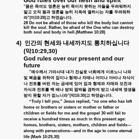
God rules over our flesh and spirit
"
몸은
죽여도
영혼은
능히
죽이지
못하는
자들을
두려워하지
말고
오직
몸과
영혼을
능히
지옥에
멸하시는
자를
두려워하
라
"(
마
10:28)
고
하였습니다
.
28 Do not be afraid of those who kill the body but cannot
kill the soul. Rather, be afraid of the One who can destroy
both soul and body in hell.(Matthew 10:28)
4)
인간의
현세와
내세까지도
통치하십니다
(
막
10:29,30)
God rules over our present and our
future
"
예수께서
가라사대
내가
진실로
너희에게
이르노니
나와
및
복음을
위하여
집이나
형제나
자매나
어미나
아비나
자식이
나
전토를
버린
자는
금세에
있어
집과
형제와
자매와
모친과
자식과
전토를
백
배나
받되
핍박을
겸하여
받고
내세에
영생을
받지
못할
자가
없느니라
"(
막
10:30)
고
하였습니다
.
“
Truly I tell you,” Jesus replied, “no one who has left
home or brothers or sisters or mother or father or
children or fields for me and the gospel 30 will fail to
receive a hundred times as much in this present age:
homes, brothers, sisters, mothers, children and fields—
along with persecutions—and in the age to come eternal
life (Mark 10:29,30)