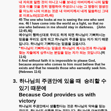
내
자의로
말한
것이
아니고
나를
보내신
아버지께서
나의
말할
것과
이를
것을
친히
명령하여
주셨으니
나는
그
명령이
영생인
줄
아노라
나의
이르는
것은
내
아버지께서
내게
말씀하신
그대
로
이르노라
(
요
12:45,46)
45 The one who looks at me is seeing the one who sent
me. 46 I have come into the world as a light, so that no
one who believes in me should stay in darkness.
(John
12:45,46)
예수님이
행하신대로
우리도
하게
되면
하나님이
기뻐하시는
믿음을
우리도
갖게
되고
하나님의
주권을
믿는
자가
되기
때문
입니다
.
하나님이
기뻐하시는
믿음을
갖읍시다
.
“
하나님이
기뻐하시는
믿음은
하나님이
계시는것과
하나님을
찾는
자들에게
상주시는
분임을
믿는
자가
되는
것입니다
.(
히
11:6)
6 And without faith it is impossible to please God,
because anyone who comes to him must believe that he
exists and that he rewards those who earnestly seek him.
(Hebrews 11:6)
3.
하나님의
주권안에
있을
때
승리할
수
있기
때문에
Because God provides us with
victory
하나님의
주권안에서
생활한다는
것은
하나님의
약속을
믿는
것이요
.
하나님의
성품을
믿는
것입니다
.
하나님은
아브라함과