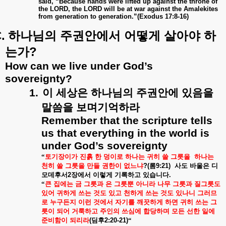
said, “Because hands were lifted up against the throne of
the LORD, the LORD will be at war against the Amalekites
from generation to generation.”(Exodus 17:8-16)
.
하나님의
주권안에서
어떻게
살아야
하
?
는가
How can we live under God’s
sovereignty?
1.
이
세상은
하나님의
주권안에
있음을
말씀을
보며기억하라
Remember that the scripture tells
us that everything in the world is
under God’s sovereignty
“
토기장이가
진흙
한
덩이로
하나는
귀히
쓸
그릇을
하나는
천히
쓸
그릇을
만들
권한이
없느냐
?(
롬
9:21)
사도
바울은
디
모데후서
2
장에서
이렇게
기록하고
있습니다
.
“
큰
집에는
금
그릇과
은
그릇뿐
아니라
나무
그릇과
질그릇도
있어
귀하게
쓰는
것도
있고
천하게
쓰는
것도
있나니
그러므
로
누구든지
이런
것에서
자기를
깨끗하게
하면
귀히
쓰는
그
릇이
되어
거룩하고
주인의
쓰심에
합당하며
모든
선한
일에
준비함이
되리라
(
딤후
2:20-21)
“