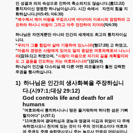
인
성결과
의의
속성으로
인하여
축소되지도
않습니다
.(
롬
11:22)
통치자이신
영원한
하나님이십니다
.
시간
속에서
자연의
힘을
지
휘하십니다
.(
마
5:45;
마
6:30)
“
예수께서
깨어
바람을
꾸짖으시며
바다더러
이르시되
잠잠하라
고
요하라
하시니
바람이
그치고
아주
잔잔하여
지더라
(
막
4:39)
하나님은
자연계뿐만
아니라
인간의
세계에도
최고의
통치자이십
니다
.
“
우리가
그를
힘입어
살며
기동하며
있느니라
(
행
17:28)
고
하였고
,
“
마음의
경영은
사람에게
있어도
말의
응답은
여호와께로서
나느니
라
(
잠
16:1)
고
하였으며
, “
사람이
마음으로
자기의
길을
계획할지라
도
그
걸음을
인도하는
자는
여호와시니라
”(
잠
16:9)
하나님이
인간을
다스리실
때
다른
어떤
피조물보다
훨씬
강력한
주권을
행사하십니다
.
1)
하나님은
인간의
생사화복을
주장하십니
다
.(
시
97:1;
대상
29:12)
God controls life and death for all
humans
"
여호와께서
통치하시나니
땅은
즐거워하며
허다한
섬은
기뻐
할지어다
" (
시
97:1)
“11
여호와여
광대하심과
권능과
영광과
이김과
위엄이
다
주께
속하였사오니
천지에
있는
것이
다
주의
것이로소이다
여호와
여
주권도
주께
속하였사오니
주는
높으사
만유의
머리심이니