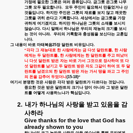
가정에
필요한
그릇은
여러
종류입니다
.
금그릇
은그릇
나무
그릇
모두
필요합니다
.
모두
주인이
필요해서
만들었거나
산
것들입니다
.
하지만
주인은
그릇의
재료를
보지
않고
깨끗한
그릇을
귀히
쓴다고
기록합니다
.
세상에서는
금그릇을
가장
귀하게
여기겠지요
.
하지만
하나님은
그릇의
소재를
보시지
않습니다
.
다시
말해서
하나님은
우리의
재능의
크기를
보시
는
것이
아니라
.
우리의
거룩함과
충성됨을
보신다는
교훈입
니다
.
그
내용이
바로
마태복음
25
장
달란트
비유입니다
.
“각각
그
재능대로
한
사람에게는
금
다섯
달란트를
,
한
사람
에게는
두
달란트를
,
한
사람에게는
한
달란트를
주고
떠났더
니
다섯
달란트
받은
자는
바로
가서
그것으로
장사하여
또
다
섯
달란트를
남기고
두
달란트
받은
자도
그같이
하여
또
두
달
란트를
남겼으되
한
달란트
받은
자는
가서
땅을
파고
그
주인
의
돈을
감추어
두었더니
(15-18)
“
여기서
분명한
것은
사람은
각각
받은
달란트가
다르다는
것입니다
.
중요한
것은
받은
달란트의
크기나
양이
아니라
그
받은
달란
트를
어떻게
사용하느냐가
핵심입니다
.
2.
내가
하나님의
사랑을
받고
있음을
감
사하라
Give thanks for the love that God has
already shown to you
하나님의
크고
놀라운
사랑은
아들
예수님을
통해
우리에게