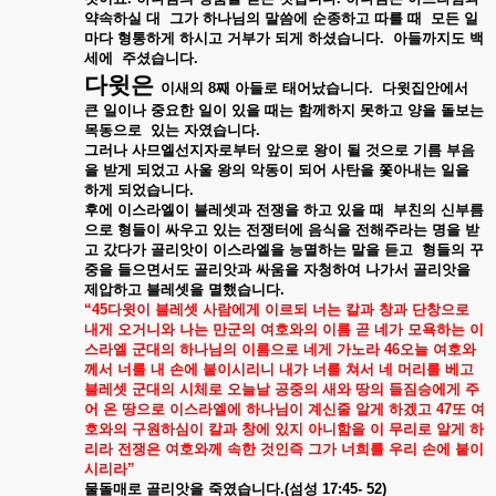
약속하실
대
그가
하나님의
말씀에
순종하고
따를
때
모든
일
마다
형통하게
하시고
거부가
되게
하셨습니다
.
아들까지도
백
세에
주셨습니다
.
다윗은
이새의
8
째
아들로
태어났습니다
.
다윗집안에서
큰
일이나
중요한
일이
있을
때는
함께하지
못하고
양을
돌보는
목동으로
있는
자였습니다
.
그러나
사므엘선지자로부터
앞으로
왕이
될
것으로
기름
부음
을
받게
되었고
사울
왕의
악동이
되어
사탄을
쫓아내는
일을
하게
되었습니다
.
후에
이스라엘이
블레셋과
전쟁을
하고
있을
때
부친의
신부름
으로
형들이
싸우고
있는
전쟁터에
음식을
전해주라는
명을
받
고
갔다가
골리앗이
이스라엘을
능멸하는
말을
듣고
형들의
꾸
중을
들으면서도
골리앗과
싸움을
자청하여
나가서
골리앗을
제압하고
블레셋을
멸했습니다
.
“45
다윗이
블레셋
사람에게
이르되
너는
칼과
창과
단창으로
내게
오거니와
나는
만군의
여호와의
이름
곧
네가
모욕하는
이
스라엘
군대의
하나님의
이름으로
네게
가노라
46
오늘
여호와
께서
너를
내
손에
붙이시리니
내가
너를
쳐서
네
머리를
베고
블레셋
군대의
시체로
오늘날
공중의
새와
땅의
들짐승에게
주
어
온
땅으로
이스라엘에
하나님이
계신줄
알게
하겠고
47
또
여
호와의
구원하심이
칼과
창에
있지
아니함을
이
무리로
알게
하
리라
전쟁은
여호와께
속한
것인즉
그가
너희를
우리
손에
붙이
시리라
”
물돌매로
골리앗을
죽였습니다
.(
섬성
17:45- 52)