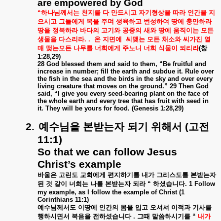
are empowered by God
“
하나님께서는
천지를
다
만드시고
자기형상을
따라
인간을
지
으시고
그들에게
복을
주며
생육하고
번성하여
땅에
충만하라
땅을
정복하라
바다의
고기와
공중의
새와
땅에
움직이는
모든
생물을
다스리라
. .
온
지면에
씨맺는
모든
채소와
씨가진
열
매
맺는모든
나무를
너희에게
주노니
너희
식물이
되리라
(
창
1:28,29)
28 God blessed them and said to them, “Be fruitful and
increase in number; fill the earth and subdue it. Rule over
the fish in the sea and the birds in the sky and over every
living creature that moves on the ground.” 29 Then God
said, “I give you every seed-bearing plant on the face of
the whole earth and every tree that has fruit with seed in
it. They will be yours for food. (Genesis 1:28,29)
2.
예수님을
본받는자
되기
위해서
(
고전
11:1)
So that we can follow Jesus
Christ’s example
바울은
고린도
교회에게
편지하기를
내가
그리스도를
본받는자
된
것
같이
너희는
나를
본받는자
되라
“
하셨습니다
.
1 Follow
my example, as I follow the example of Christ (1
Corinthians 11:1)
예수님께서도
이땅에
인간의
몸을
입고
오셔셔
이적과
기사를
행하시면서
복음을
전하셨습니다
.
그때
말씀하시기를
“
내가