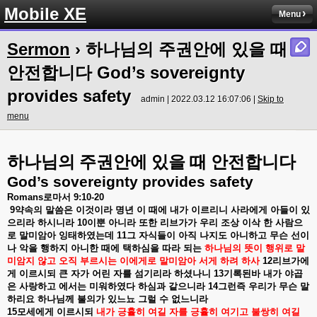
Mobile XE
Menu
Sermon
› 하나님의 주권안에 있을 때
안전합니다 God’s sovereignty
provides safety
admin | 2022.03.12 16:07:06 |
Skip to
menu
하나님의 주권안에 있을 때 안전합니다
God’s sovereignty provides safety
Romans
로마서
9:10-20
9
약속의
말씀은
이것이라
명년
이
때에
내가
이르리니
사라에게
아들이
있
으리라
하시니라
10
이뿐
아니라
또한
리브가가
우리
조상
이삭
한
사람으
로
말미암아
잉태하였는데
11
그
자식들이
아직
나지도
아니하고
무슨
선이
나
악을
행하지
아니한
때에
택하심을
따라
되는
하나님의
뜻이
행위로
말
미암지
않고
오직
부르시는
이에게로
말미암아
서게
하려
하사
12
리브가에
게
이르시되
큰
자가
어린
자를
섬기리라
하셨나니
13
기록된바
내가
야곱
은
사랑하고
에서는
미워하였다
하심과
같으니라
14
그런즉
우리가
무슨
말
하리요
하나님께
불의가
있느뇨
그럴
수
없느니라
15
모세에게
이르시되
내가
긍휼히
여길
자를
긍휼히
여기고
불쌍히
여길