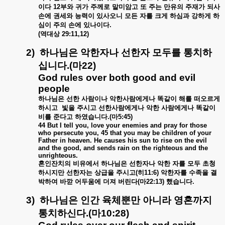
이다
12
부와
귀가
주께로
말미암고
또
주는
만유의
주재가
되사
손에
권세와
능력이
있사오니
모든
자를
크게
하심과
강하게
하
심이
주의
손에
있나이다
.
(
역대상
29:11,12)
2)
하나님은
악한자나
선한자
모두를
통치하
십니다
.(
마
22)
God rules over both good and evil
people
하나님은
선한
사람이나
악한사람에게나
똑같이
해를
떠오르게
하시고
빛을
주시고
선한사람에게나
악한
사람에게나
똑같이
비를
준다고
하였습니다
.(
마
5:45)
44 But I tell you, love your enemies and pray for those
who persecute you, 45 that you may be children of your
Father in heaven. He causes his sun to rise on the evil
and the good, and sends rain on the righteous and the
unrighteous.
혼인잔치의
비유에서
하나님은
선한자나
악한
자를
모두
초청
하시지만
선한자는
상급을
주시고
(
히
11:6)
악한자를
수족을
결
박하여
바깓
어두움에
더져
버린다
(
마
22:13)
했습니다
.
3)
하나님은
인간
육체뿐만
아니라
영혼까지
통치하신다
.(
마
10:28)