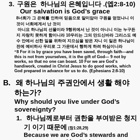
3.
구원은
하나님의
은혜입니다
.(
엡
2:8-10)
Our salvation is God’s grace
8
너희가
그
은혜를
인하여
믿음으로
말미암아
구원을
얻었나니
이
것이
너희에게서
난
것이
아니요
하나님의
선물이라
9
행위에서
난
것이
아니니
이는
누구든
지
자랑치
못하게
함이니라
10
우리는
그의
만드신바라
그리스도
예
수
안에서
선한
일을
위하여
지으심을
받은
자니
이
일은
하나님이
전에
예비하사
우리로
그
가운데서
행하게
하려
하심이니라
“
8 For it is by grace
you have been saved, through faith—and
this is not from yourselves, it is the gift of God— 9 not by
works, so that no one can boast. 10 For we are God’s
handiwork, created in Christ Jesus to do good works, which
God prepared in advance for us to do. (Ephesians 2:8-10)
B.
왜
하나님의
주권안에서
생활
해야
?
하는가
Why should you live under God’s
sovereignty?
1.
하나님께로부터
권한을
부여받은
청지
기
이기
때문에
(
창
1:28,29)
Because we are God’s stewards and