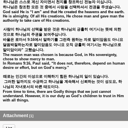
하나님은
스스로
계신
자이면서
천지를
창조하신
전능자
이십니다
.
하나님은
창조한
모든
것
중에서
사람을
선택하셔서
전권을
주셨습니다
.
God said He is “I am” and that He created the heavens and the earth.
He is almighty. Of all His creations, He chose man and gave man the
authority to take care of His creations.
사람이
하나님의
선택을
받은
것은
하나님의
긍휼히
여기시는
뜻에
의한
것으로
하나님의
주권을
보여주십니다
.
바울은
로마서
9:16
에서
말하기를
그런즉
원하는
자로
말미암음도
아니요
달음박질하는자로
말미암음도
아니요
오직
긍휼히
여기시는
하나님으로
말미암이라
”
고했습니다
.
The reason man was chosen is because God, in His sovereignty,
chose to show mercy to man.
In Romans 9:16, Paul said, “It does not, therefore, depend on human
desire or effort, but on God’s mercy.”
때로는
인간의
이성으로
이해하기
힘든
하나님의
일이
있습니다
.
그러한
일까지도
수긍하고
하나님을
계속해서
신뢰하는
것이
성도요
,
하
나님의
자녀로서의
바른
태도이다
.
From time to time, there are Godly things that we just cannot
understand. However, it is our duty as God’s children to trust in Him
with all things.
Attachment
[1]