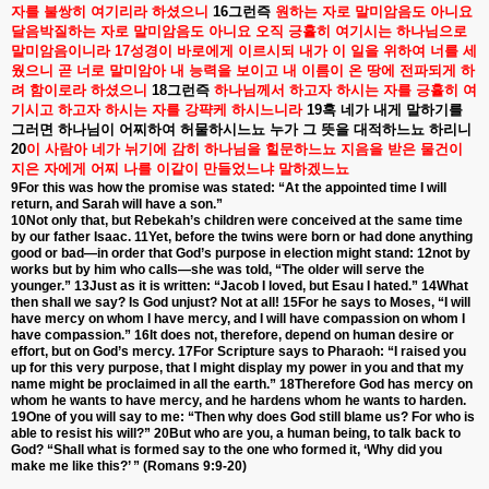
자를
불쌍히
여기리라
하셨으니
16
그런즉
원하는
자로
말미암음도
아니요
달음박질하는
자로
말미암음도
아니요
오직
긍휼히
여기시는
하나님으로
말미암음이니라
17
성경이
바로에게
이르시되
내가
이
일을
위하여
너를
세
웠으니
곧
너로
말미암아
내
능력을
보이고
내
이름이
온
땅에
전파되게
하
려
함이로라
하셨으니
18
그런즉
하나님께서
하고자
하시는
자를
긍휼히
여
기시고
하고자
하시는
자를
강퍅케
하시느니라
19
혹
네가
내게
말하기를
그러면
하나님이
어찌하여
허물하시느뇨
누가
그
뜻을
대적하느뇨
하리니
20
이
사람아
네가
뉘기에
감히
하나님을
힐문하느뇨
지음을
받은
물건이
지은
자에게
어찌
나를
이같이
만들었느냐
말하겠느뇨
9For this was how the promise was stated: “At the appointed time I will
return, and Sarah will have a son.”
10Not only that, but Rebekah’s children were conceived at the same time
by our father Isaac. 11Yet, before the twins were born or had done anything
good or bad—in order that God’s purpose in election might stand: 12not by
works but by him who calls—she was told, “The older will serve the
younger.” 13Just as it is written: “Jacob I loved, but Esau I hated.” 14What
then shall we say? Is God unjust? Not at all! 15For he says to Moses, “I will
have mercy on whom I have mercy, and I will have compassion on whom I
have compassion.” 16It does not, therefore, depend on human desire or
effort, but on God’s mercy. 17For Scripture says to Pharaoh: “I raised you
up for this very purpose, that I might display my power in you and that my
name might be proclaimed in all the earth.” 18Therefore God has mercy on
whom he wants to have mercy, and he hardens whom he wants to harden.
19One of you will say to me: “Then why does God still blame us? For who is
able to resist his will?” 20But who are you, a human being, to talk back to
God? “Shall what is formed say to the one who formed it, ‘Why did you
make me like this?’ ” (Romans 9:9-20)