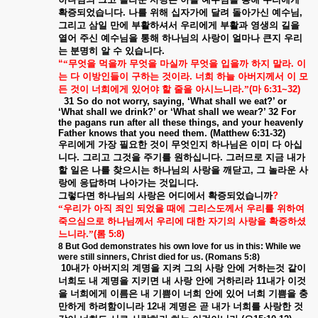
확증되었습니다
.
나를
위해
십자가에
달려
돌아가신
예수님
,
그리고
삼일
만에
부활하셔서
우리에게
부활과
영생의
길을
열어
주신
예수님을
통해
하나님의
사랑이
얼마나
큰지
우리
는
분명히
알
수
있습니다
.
“
“무엇을
먹을까
무엇을
마실까
무엇을
입을까
하지
말라
.
이
는
다
이방인들이
구하는
것이라
.
너희
하늘
아버지께서
이
모
든
것이
너희에게
있어야
할
줄을
아시느니라
.
”
(
마
6:31~32)
31 So do not worry, saying, ‘What shall we eat?’ or
‘What shall we drink?’ or ‘What shall we wear?’ 32 For
the pagans run after all these things, and your heavenly
Father knows that you need them. (Matthew 6:31-32)
우리에게
가장
필요한
것이
무엇인지
하나님은
이미
다
아십
니다
.
그리고
그것을
주기를
원하십니다
.
그러므로
지금
내가
할
일은
나를
찾으시는
하나님의
사랑을
깨닫고
,
그
놀라운
사
랑에
응답하며
나아가는
것입니다
.
그렇다면
하나님의
사랑은
어디에서
확증되었습니까
?
“우리가
아직
죄인
되었을
때에
그리스도께서
우리를
위하여
죽으심으로
하나님께서
우리에
대한
자기의
사랑을
확증하셨
느니라
.
”
(
롬
5:8)
8 But God demonstrates his own love for us in this: While we
were still sinners, Christ died for us. (Romans 5:8)
10
내가
아버지의
계명을
지켜
그의
사랑
안에
거하는것
같이
너희도
내
계명을
지키면
내
사랑
안에
거하리라
11
내가
이것
을
너희에게
이름은
내
기쁨이
너희
안에
있어
너희
기쁨을
충
만하게
하려함이니라
12
내
계명은
곧
내가
너희를
사랑한
것