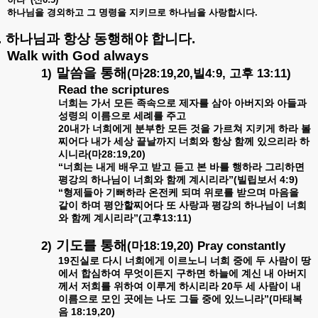
하나님을
경외하고
그
명령을
지키므로
하나님을
사랑합시다
.
.
하나님과
항상
동행해야
합니다
.
Walk with God always
말씀을
통해
1)
(
28:19,20,
4:9,
13:11)
마
빌
고후
Read the scriptures
너희는
가서
모든
족속으로
제자를
삼아
아버지와
아들과
성령의
이름으로
세례를
주고
20
내가
너희에게
분부한
모든
것을
가르쳐
지키게
하라
볼
찌어다
내가
세상
끝날까지
너희와
항상
함께
있으리라
하
(
28:19,20)
시니라
마
“
너희는
내게
배우고
받고
듣고
본
바를
행하라
그리하면
”(
4:9)
평강의
하나님이
너희와
함께
계시리라
빌립보서
“
형제들아
기뻐하라
온전케
되며
위로를
받으며
마음을
같이
하며
평안할찌어다
또
사랑과
평강의
하나님이
너희
”(
13:11)
와
함께
계시리라
고후
기도를
통해
2)
(
18:19,20) Pray constantly
마
19
진실로
다시
너희에게
이르노니
너희
중에
두
사람이
땅
에서
합심하여
무엇이든지
구하면
하늘에
계신
내
아버지
20
께서
저희를
위하여
이루게
하시리라
두
세
사람이
내
”(
이름으로
모인
곳에는
나도
그들
중에
있느니라
마태복
18:19,20)
음