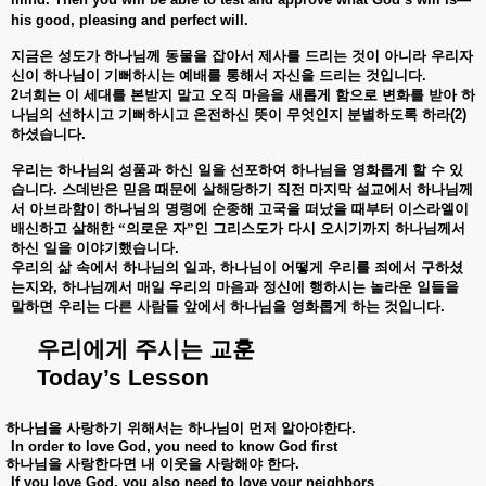
his good, pleasing and perfect will.
지금은
성도가
하나님께
동물을
잡아서
제사를
드리는
것이
아니라
우리자
신이
하나님이
기뻐하시는
예배를
통해서
자신을
드리는
것입니다
.
2
너희는
이
세대를
본받지
말고
오직
마음을
새롭게
함으로
변화를
받아
하
나님의
선하시고
기뻐하시고
온전하신
뜻이
무엇인지
분별하도록
하라
(2)
하셨습니다
.
우리는
하나님의
성품과
하신
일을
선포하여
하나님을
영화롭게
할
수
있
습니다
.
스데반은
믿음
때문에
살해당하기
직전
마지막
설교에서
하나님께
서
아브라함이
하나님의
명령에
순종해
고국을
떠났을
때부터
이스라엘이
배신하고
살해한
“의로운
자”인
그리스도가
다시
오시기까지
하나님께서
하신
일을
이야기했습니다
.
우리의
삶
속에서
하나님의
일과
,
하나님이
어떻게
우리를
죄에서
구하셨
는지와
,
하나님께서
매일
우리의
마음과
정신에
행하시는
놀라운
일들을
말하면
우리는
다른
사람들
앞에서
하나님을
영화롭게
하는
것입니다
.
우리에게
주시는
교훈
Today’s Lesson
하나님을
사랑하기
위해서는
하나님이
먼저
알아야한다
.
In order to love God, you need to know God first
하나님을
사랑한다면
내
이웃을
사랑해야
한다
.
If you love God, you also need to love your neighbors