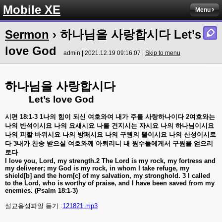
Mobile XE
Menu
Sermon
› 하나님을 사랑합시다 Let’s
love God
admin | 2021.12.19 09:16:07 |
Skip to menu
하나님을
사랑합시다
Let’s love God
시편
18:1-3 1
나의
힘이
되신
여호와여
내가
주를
사랑하나이다
2
여호와는
나의
반석이시요
나의
요새시요
나를
건지시는
자시요
나의
하나님이시요
나의
피할
바위시요
나의
방패시요
나의
구원의
뿔이시요
나의
산성이시로
다
3
내가
찬송
받으실
여호와께
아뢰리니
내
원수들에게서
구원을
얻으리
로다
I love you, Lord, my strength.2 The Lord is my rock, my fortress and
my deliverer; my God is my rock, in whom I take refuge, my
shield[b] and the horn[c] of my salvation, my stronghold. 3 I called
to the Lord, who is worthy of praise, and I have been saved from my
enemies. (Psalm 18:1-3)
설교음성파일 듣기 :
121821.mp3