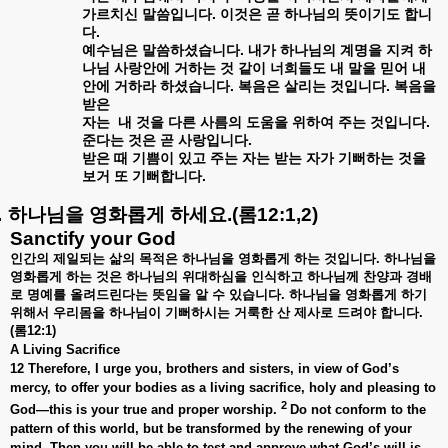
.
가르치신
말씀입니다
이것은
곧
하나님의
뜻이기도
합니
.
다
.
예수님은
말씀하셨습니다
내가
하나님의
계명을
지켜
하
나님
사랑안에
거하는
것
같이
너희들도
내
말을
믿어
내
.
.
안에
거하라
하셨습니다
복음은
살리는
것입니다
복음을
받은
.
자는
내
것을
다른
사름의
도움을
위하여
주는
것입니다
.
준다는
것은
곧
사랑입니다
받은
때
기쁨이
있고
주는
자는
받는
자가
기뻐하는
것을
.
보거
또
기뻐합니다
.
하나님을
영화롭게
하세요
.(
롬
12:1,2)
Sanctify your God
인간의
제일되는
삶의
목적은
하나님을
영화롭게
하는
것입니다
.
하나님을
영화롭게
하는
것은
하나님의
위대하심을
인식하고
하나님께
찬양과
경배
로
명예를
올려드린다는
뜻임을
알
수
있습니다
.
하나님을
영화롭게
하기
위해서
우리몸을
하나님이
기뻐하시는
거룩한
산
제사로
드려야
합니다
.
(
롬
12:1)
A Living Sacrifice
12 Therefore, I urge you, brothers and sisters, in view of God’s
mercy, to offer your bodies as a living sacrifice, holy and pleasing to
2
God—this is your true and proper worship.
Do not conform to the
pattern of this world, but be transformed by the renewing of your
mind. Then you will be able to test and approve what God’s will is—