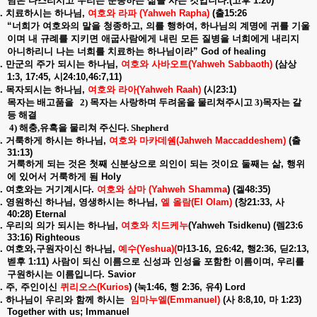
님은
다스리시고
우리는
순종하는
삶을
사는
것입니다
.(
고후
1:20)
.
치료하시는
하나님
,
여호와
라파
(Yahweh Rapha)
(
출
15:26
“
너희가
여호와의
말을
청종하고
,
의를
행하여
,
하나님의
계명에
귀를
기울
이며
내
규례를
지키면
애굽사람에게
내린
모든
질병을
너희에게
내리지
아니하리니
나는
너희를
치료하는
하나님이라
” God of healing
.
만군의
주가
되시는
하나님
,
여호와
사바오트
(Yahweh Sabbaoth)
(
삼상
1:3, 17:45,
시
24:10,46:7,11)
.
목자되시는
하나님
,
여호와
라아
(Yahweh Raah)
(
시
23:1)
목자는 배고품을
2)
목자는 사랑하며 두려움을 물리쳐주시고
3)
목자는 갈
등 해결
4)
해충
,
유혹을 물리쳐 주신다
. Shepherd
.
거룩하게
하시는
하나님
,
여호와
마카데쉠
(Jahweh Maccaddeshem)
(
출
31:13)
거룩하게
되는
것은
첫째
신분상으로
의인이
되는
것이요
둘째는
삶
,
행위
에
있어서
거룩하게
됨
Holy
.
여호와는
거기계시다
.
여호와
삼마
(Yahweh Shamma
) (
겔
48:35)
.
영원하신
하나님
,
영생하시는
하나님
,
엘
올람
(El Olam)
(
창
21:33,
사
40:28) Eternal
.
우리의
의가
되시는
하나님
,
여호와
치드케누
(Yahweh Tsidkenu) (
렘
23:6
33:16) Righteous
.
여호와
,
구원자이신
하나님
,
예수
(Yeshua)(
마
13-16,
요
6:42,
행
2:36,
딛
2:13,
벧후
1:11)
사람이
되신
이름으로
신성과
인성을
포함한
이름이며
,
우리를
구원하시는
이름입니다
. Savior
.
주
,
주인이신
퀴리오스
(Kurios
) (
눅
1:46,
행
2:36,
유
4) Lord
.
하나님이
우리와
함께
하시는
임마누엘
(Emmanuel)
(
사
8:8,10,
마
1:23)
Together with us; Immanuel