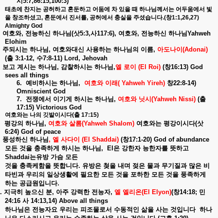
시
5:7,86:15,100:3)
태초에
찬지는
공허하고
혼둔하고
어둠에
차
있을
때
하나님께서는
어두움에서
빛
을
창조하셨고
,
혼둔에서
진서를
,
공허에서
충실을
주셨습니다
.(
창
1:1,26,27)
Almighty God
여호와
,
전능하신
하나님
(
삿
5:3,
사
117:6),
여호와
,
전능하신
하나님
Yahweh
Elohim
주되시는
하나님
,
여호와대신
사용하는
하나님의
이름
,
아도나이
(Adonai)
(
출
3:1-12,
수
7:8-11) Lord, Jehovah
보고
계시는
하나님
,
감찰하시는
하나님
,
엘
로이
(El Roi)
(
창
16:13) God
sees all things
6.
예비하시는
하나님
,
여호와
이래
( Yahweh Yireh)
창
22:8-14)
Omniscient God
7.
전쟁에서
이기게
하시는
하나님
,
여호와
닛시
(Yahweh Nissi)
(
출
17:15) Victorious God
여호와는
나의
깃발이시다
(
출
17:15)
평강의
하나님
,
여호와
살롬
(Yahweh Shalom)
여호와는
평강이시다
(
삿
6:24) God of peace
풍성하신
하나님
,
엘
사다이
(El Shaddai)
(
창
17:1-20) God of abundance
모든
것을
충족하게
하시는
하나님
,
El
은
강한자
능한자를
뜻하고
Shaddai
는유방
가슴
모든
것을
충족케함을
뜻합니다
.
유방은
첮을
내며
젖은
물과
무기질과
많은
비
타빈과
우리의
일상생활에
필요한
모든
것을
포하한
모든
것을
풍족하게
하는
공급원입니다
.
.
지극히
높으신
분
,
아주
강력한
전능자
,
엘
엘리온
(El Elyon)
(
창
14:18;
민
24:16
사
14:13,14) Above all things
하나님은
전능자요
우리는
피조물로서
수동적인
삶을
사는
것입니다
하나