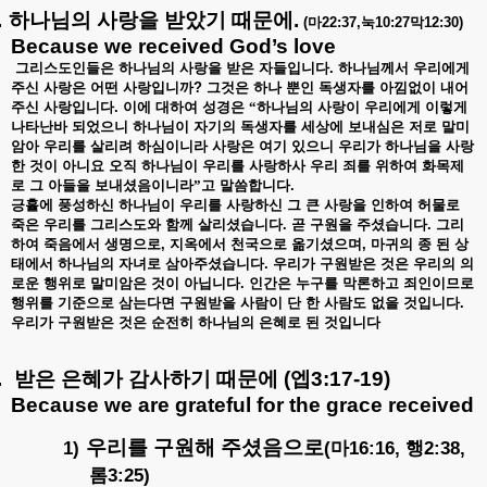
.
하나님의
사랑을
받았기
때문에
.
(
마
22:37,
눅
10:27
막
12:30)
Because we received God’s love
그리스도인들은
하나님의
사랑을
받은
자들입니다
.
하나님께서
우리에게
주신
사랑은
어떤
사랑입니까
?
그것은
하나
뿐인
독생자를
아낌없이
내어
주신
사랑입니다
.
이에
대하여
성경은
“하나님의
사랑이
우리에게
이렇게
나타난바
되었으니
하나님이
자기의
독생자를
세상에
보내심은
저로
말미
암아
우리를
살리려
하심이니라
사랑은
여기
있으니
우리가
하나님을
사랑
한
것이
아니요
오직
하나님이
우리를
사랑하사
우리
죄를
위하여
화목제
로
그
아들을
보내셨음이니라”고
말씀합니다
.
긍휼에
풍성하신
하나님이
우리를
사랑하신
그
큰
사랑을
인하여
허물로
죽은
우리를
그리스도와
함께
살리셨습니다
.
곧
구원을
주셨습니다
.
그리
하여
죽음에서
생명으로
,
지옥에서
천국으로
옮기셨으며
,
마귀의
종
된
상
태에서
하나님의
자녀로
삼아주셨습니다
.
우리가
구원받은
것은
우리의
의
로운
행위로
말미암은
것이
아닙니다
.
인간은
누구를
막론하고
죄인이므로
행위를
기준으로
삼는다면
구원받을
사람이
단
한
사람도
없을
것입니다
.
우리가
구원받은
것은
순전히
하나님의
은혜로
된
것입니다
.
받은
은혜가
감사하기
때문에
(
엡
3:17-19)
Because we are grateful for the grace received
우리를
구원해
주셨음으로
1)
(
16:16,
2:38,
마
행
3:25)
롬