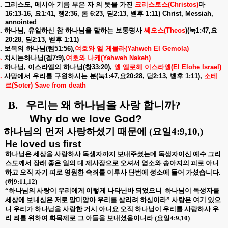
.
그리스도
,
메시아
기름
부은
자
의
뜻을
가진
크리스토스
(Christos)
마
16:13-16,
요
1:41,
행
2:36,
롬
6:23,
딛
2:13,
벧후
1:11) Christ, Messiah,
annointed
.
하나님
,
유일하신
참
하나님을
말하는
보통명사
쎄오스
(Theos
)(
눅
1:47,
요
20:28,
딛
2:13,
벧후
1:11)
.
보복의
하나님
(
렘
51:56),
여호와
엘
게몰라
(Yahweh El Gemola)
.
치시는하나님
(
겔
7:9),
여호와
나케
(Yahweh Nakeh)
.
하나님
,
이스라엘의
하나님
(
창
33:20),
엘
엘로헤
이스라엘
(El Elohe Israel)
.
사망에서
우리를
구원하시는
분
(
눅
1:47,
요
20:28,
딛
2:13,
벧후
1:11),
소테
르
(Soter) Save from death
B.
우리는 왜 하나님을 사랑 합니까
?
Why do we love God?
.
하나님의 먼저 사랑하셨기 때문에
(
요일
4:9,10,)
He loved us first
하나님은 세상을 사랑하사 독생자까지 보내주셨는데 독생자이신 예수 그리
스도께서 장래 좋은 일의 대 제사장으로 오셔서 염소와 송아지의 피로 아니
하고 오직 자기 피로 영원한 속죄를 이루사 단번에 성소에 들어 가셨습니다
.
(
히
9:11,12)
“
하나님의 사랑이 우리에게 이렇게 나타난바 되었으니
하나님이 독생자를
세상에 보내심은 저로 말미암아 우리를 살리려 하심이라
”
사랑은 여기 있으
니 우리가 하나님을 사랑한 거시 아니요 오직 하나님이 우리를 사랑하사 우
리 죄를 위하여 화목제로 그 아들을 보내셨음이니라
(
요일
4:9,10)