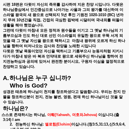
시편
18
편은
다윗이
자신의
즉위를
감사하며
지은
찬양
시입니다
.
다윗은
하나님중심에서
인간중심으로
나아가는
사울과
그의
왕가를
대신하여
이
스라엘
왕국의
새
왕으로
선택되지
5
년
후인
기원전
1020-1010 (BC)
년까
지
무려
10
년간을
직접
,
간접의
극심한
핍박에
시달리며
국내외를
떠돌이
생활을
해야
했었습니다
.
그런데
다윗이
마침내
모든
정적과
원수들을
이기고
그
옛날
하나님의
기
름부으심과
인도
하신
대로
선민
이스라엘의
유일한
왕으로
우뚝
서게
되
었을
때
그
옛날
자신을
왕으로
택하시고
마침내
왕위에
오르게
하신
하나
님을
향하여
터저나오는
감사와
찬양을
노래한
시입니다
다윗은
옛날
목동이었던
자신을
택하시고
기름부으사
눈동자처럼
지키시
다가
마침내
받은
바
복과
언약대로
왕으로
세워주신
하나님을
향하여
전
지전능하심과
공의에
있어서
완전한
분이시요
,
구원자
이심을
열정적으로
찬양하고
있습니다
.
A.
하나님은
누구
십니까
?
Who is God?
성경은
태초에
하나님이
천지를
창조하셨다고
말씀합니다
.
우리는
천지
만
물을
창조하신분이
전지
,
전능
불변
,
영원
,
편재
하신
하나님이신
것을
알
수
있습니다
.
하나님은
?
스스로
존재하시는
하나님
,
야훼
(Yahweh,
여호와
Jehova)
이십니다
.(
출
3:14) I am
2.
전능하신
하나님
:
엘로힘
(Elohim)
이십니다
.(
창
3:5,31:13,
신
5:9,6:4,