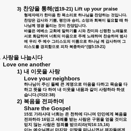
찬양을
통해
3)
(
19-21) Lift up your praise
엡
형제자매가
한마음
한
목소리로
하나님을
찬양하는
것입니다
.
찬양은
감사와
기쁨
,
평안과
승리
,
소망과
회복이
필요할
때
하
나님께
영광
돌리는
것이
찬양입니다
.
바울은
에베소
교회에
말하기를
시와
찬미와
신령한
노래들로
서로
화답하며
너희의
마음으로
주께
노래하며
찬송하며
범사
에
우리
주
예수
그리스도의
이름으로
하나님
께
감사하며
그
리스도를
경외함으로
피차
복종하라”
(
엡
5:19-21)
.
사랑을
나눕시다
Love one another
1)
내
이웃을
사랑
Love your neighbors
하나님이
주신
둘째
큰
계명으로
마음을
다하고
목숨을
다
하고
뜻을
다
하여
내
이웃을
내몸과
같이
사랑하라
하셨
.(
22:38)
습니다
마
2)
복음을
전파하며
Share the Gospel
15
또
가라사대
너희는
온
천하에
다니며
만민에게
복음을
16
전파하라
믿고
세례를
받는
사람은
구원을
얻을
것이요
(
16:15,16)
믿지
않는
사람은
정죄를
받으리라
막
이는
예수님께서
마지막
이땅을
떠나시면서
제자들에게