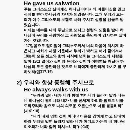
He gave us salvation
주는
그리스도요
살아계신
하나님
아버지의
아들이심을
믿고
셰례를
받아
하나님의
자녀가
되었습니다
.
그때
우리의
모든
죄가
예수
그리스도의
보혈로
사해
주시고
성령을
선물로
받
았습니다
.
이제는
예수를
나의
주님으로
모시고
성령의
도움을
받아
하
나님이
우리를
사랑하신
그
사랑으로
충만하여
감사하며
살아
가는
것입니다
.
“17
믿음으로
말미암아
그리스도께서
너희
마음에
계시게
하
옵시고
너희가
사랑
가운데서
뿌리가
박히고
터가
굳어져서
18
능히
모든
성도와
함께
지식에
넘치는
그리스도의
사랑을
알아
19
그
넓이와
길이와
높이와
깊이가
어떠함을
깨달아
하
나님의
모든
충만하신
것으로
너희에게
충만하게
하시기를
구
하노라
(
엡
317-19)
2)
우리와
항상
동행해
주시므로
He always walks with us
“
두려워
말라
내가
너와
함께
함이니라
놀라지
말라
나는
네
하나님이
됨이니라
내가
너를
굳세게
하리라
참으로
너를
도와주리라
참으로
나의
의로운
오른손으로
너를
붙들리라
"
(
사
41:10)
“
내가
네게
명한
것이
아니냐
마음을
강하게
하고
담대히
하라
두려워
말며
놀라지
말라
네가
어디로
가든지
네
하나님
여호와가
너와
함께
하시느니라
"(
수
1:9)