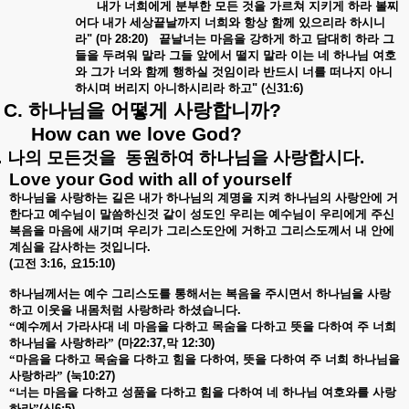
내가
너희에게
분부한
모든
것을
가르쳐
지키게
하라
볼찌
어다
내가
세상끝날까지
너희와
항상
함께
있으리라
하시니
라
" (
마
28:20)
끝날너는
마음을
강하게
하고
담대히
하라
그
들을
두려워
말라
그들
앞에서
떨지
말라
이는
네
하나님
여호
와
그가
너와
함께
행하실
것임이라
반드시
너를
떠나지
아니
하시며
버리지
아니하시리라
하고
" (
신
31:6)
C.
하나님을
어떻게
사랑합니까
?
How can we love God?
.
나의
모든것을
동원하여
하나님을
사랑합시다
.
Love your God with all of yourself
하나님을
사랑하는
길은
내가
하나님의
계명을
지켜
하나님의
사랑안에
거
한다고
예수님이
말씀하신것
같이
성도인
우리는
예수님이
우리에게
주신
복음을
마음에
새기며
우리가
그리스도안에
거하고
그리스도께서
내
안에
계심을
감사하는
것입니다
.
(
고전
3:16,
요
15:10)
하나님께서는
예수
그리스도를
통해서는
복음을
주시면서
하나님을
사랑
하고
이웃을
내몸처럼
사랑하라
하셨습니다
.
“예수께서
가라사대
네
마음을
다하고
목숨을
다하고
뜻을
다하여
주
너희
하나님을
사랑하라”
(
마
22:37,
막
12:30)
“마음을
다하고
목숨을
다하고
힘을
다하여
,
뜻을
다하여
주
너희
하나님을
사랑하라”
(
눅
10:27)
“너는
마음을
다하고
성품을
다하고
힘을
다하여
네
하나님
여호와를
사랑
하라”
(
신
6:5)