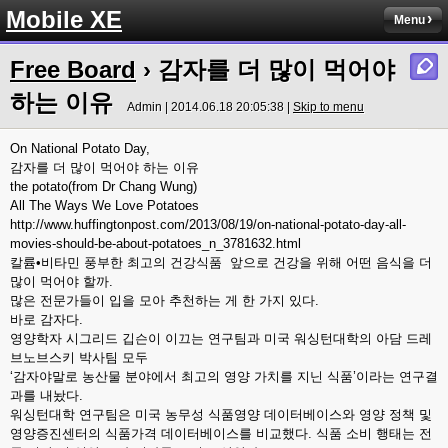
Mobile XE
Menu
Free Board
› 감자를 더 많이 먹어야
하는 이유
Admin | 2014.06.18 20:05:38 |
Skip to menu
On National Potato Day,
감자를 더 많이 먹어야 하는 이유
the potato(from Dr Chang Wung)
All The Ways We Love Potatoes
http://www.huffingtonpost.com/2013/08/19/on-national-potato-day-all-
movies-should-be-about-potatoes_n_3781632.html
칼륨•비타민 풍부한 최고의 건강식품 앞으로 건강을 위해 어떤 음식을 더
많이 먹어야 할까.
많은 전문가들이 입을 모아 추천하는 게 한 가지 있다.
바로 감자다.
영양학자 시그리드 깁슨이 이끄는 연구팀과 미국 워싱턴대학의 아담 드레
브노브스키 박사팀 모두
‘감자야말로 농산물 분야에서 최고의 영양 가치를 지닌 식품’이라는 연구결
과를 내놨다.
워싱턴대학 연구팀은 미국 농무성 식품영양 데이터베이스와 영양 정책 및
영양증진센터의 식품가격 데이터베이스를 비교했다. 식품 소비 행태는 전