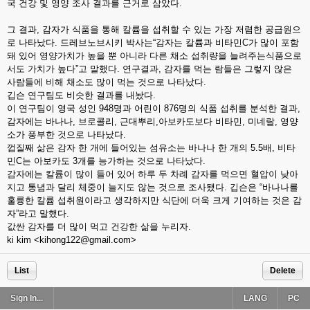
국 건강 및 영양 조사 결과를 근거로 삼았다.
그 결과, 감자가 식품을 통해 칼륨을 섭취할 수 있는 가장 저렴한 공급원으
로 나타났다. 드레브노브시키 박사는“감자는 칼륨과 비타민C가 많이 포함
돼 있어 영양가치가 높을 뿐 아니라 다른 채소 섭취량을 늘려주는식품으로
서도 가치가 높다”고 말했다. 연구결과, 감자를 먹는 람들은 그렇지 않은
사람들에 비해 채소도 많이 먹는 것으로 나타났다.
깁슨 연구팀도 비슷한 결과를 내놨다.
이 연구팀이 영국 성인 948명과 어린이 876명의 식품 섭취를 분석한 결과,
감자에는 바나나, 브로콜리, 근대뿌리,아보카도보다 비타민, 미네랄, 영양
소가 풍부한 것으로 나타났다.
껍질째 삶은 감자 한 개에 들어있는 섬유소는 바나나 한 개의 5.5배, 비타
민C는 아보카도 3개를 능가하는 것으로 나타났다.
감자에는 칼륨이 많이 들어 있어 하루 두 차례 감자를 먹으면 혈압이 낮아
지고 통념과 달리 체중이 늘지도 않는 것으로 조사됐다. 깁슨은 “바나나를
훌륭한 칼륨 섭취원이라고 생각하지만 식단에 더욱 크게 기여하는 것은 감
자”라고 말했다.
값싼 감자를 더 많이 먹고 건강한 삶을 누리자.
ki kim <kihong122@gmail.com>
List
Delete
Sign In...
LANG
PC