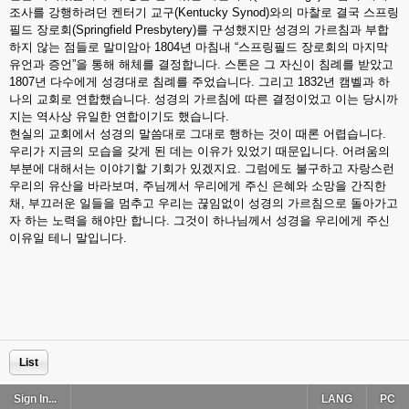
조사를 강행하려던 켄터기 교구(Kentucky Synod)와의 마찰로 결국 스프링
필드 장로회(Springfield Presbytery)를 구성했지만 성경의 가르침과 부합
하지 않는 점들로 말미암아 1804년 마침내 “스프링필드 장로회의 마지막
유언과 증언”을 통해 해체를 결정합니다. 스톤은 그 자신이 침례를 받았고
1807년 다수에게 성경대로 침례를 주었습니다. 그리고 1832년 캠벨과 하
나의 교회로 연합했습니다. 성경의 가르침에 따른 결정이었고 이는 당시까
지는 역사상 유일한 연합이기도 했습니다.
현실의 교회에서 성경의 말씀대로 그대로 행하는 것이 때론 어렵습니다.
우리가 지금의 모습을 갖게 된 데는 이유가 있었기 때문입니다. 어려움의
부분에 대해서는 이야기할 기회가 있겠지요. 그럼에도 불구하고 자랑스런
우리의 유산을 바라보며, 주님께서 우리에게 주신 은혜와 소망을 간직한
채, 부끄러운 일들을 멈추고 우리는 끊임없이 성경의 가르침으로 돌아가고
자 하는 노력을 해야만 합니다. 그것이 하나님께서 성경을 우리에게 주신
이유일 테니 말입니다.
List
Sign In...
LANG
PC