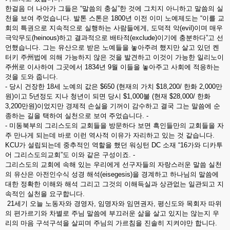
한걸음 더 나아가 그들은 “말씀의 충실”한 것에 그치지 아니하고 말씀의 실
천을 보여 주었습니다. 발톤 스톤은 1800년 이전 이미 노예제도는 “이를 교
회의 특권으로 지속적으로 실행하는 사람들에게, 도덕적 악(evil)이며 매우
극악무도(heinous)하고 결과적으로 배타적(exclude)이기에 충분하다”고 선
언했습니다. 그는 유산으로 받은 노예들을 놓아주려 했지만 살고 있던 켄
터키 주州법에 의해 가능하지 않은 것을 발견하고 이것이 가능한 일리노이
주州로 이사하여 그곳에서 1834년 9월 이들을 놓아주고 사회에 적응하는
것을 도와 줍니다.
- 당시 건장한 18세 노예의 값은 $650 (현재의 가치 $18,200/ 한화 2,000만
원)이고 5년정도 지나 청년이 되면 당시 $1,000불 (현재 $28,000/ 한화
3,200만원)이었지만 경제적 손실을 기꺼이 감수하고 결국 그는 말씀에 순
종하는 길을 택하여 실천으로 보여 주었습니다. -
- 미동북부의 그리스도의 교회들을 방문하다 보면 흑인들만의 교회들을 자
주 만나게 되는데 바로 이런 역사적 이유가 자리하고 있는 것 같습니다.
KCU가 설립되는데 중추적인 역할을 했던 워싱턴 DC 소재 “16가와 디카투
어 그리스도의교회”도 이와 같은 구성이죠. -
그리스도의 교회에 속해 있는 우리에게 선구자들의 자랑스러운 말씀 실천
의 유산은 아전인수식 성경 해석(eisegesis)을 경계하고 하나님의 말씀에
대한 정확한 이해와 해석 그리고 그것의 이해득실과 상관없는 일관되고 지
속적인 실천을 요구합니다.
21세기 오늘 노동자와 경영자, 임명자와 임면권자, 평신도와 목회자 따위
의 편가르기와 차별로 주님 말씀에 부끄러운 삶을 살고 있지는 않는지 우
리의 마음 구석구석을 살피며 주님의 가르침을 진솔히 지켜야만 합니다.