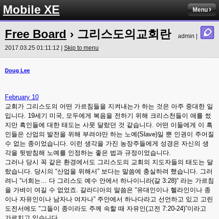
Mobile XE
Menu
Free Board
› 그리스도의교회란
admin |
2017.03.25 01:11:12 |
Skip to menu
Doug Lee
February 10
교회가 그리스도의 어떤 가르침들을 지켜내는가 하는 것은 아주 중대한 일
입니다. 19세기 미국, 모두에게 복음을 전하기 위해 크리스천들이 애를 썼
지만 흑인들에 대한 태도는 사뭇 달랐던 것 같습니다. 어떤 이들에게 이 흑
인들은 산업의 발전을 위해 부려야만 하는 노예(Slave)일 뿐 인권이 주어질
수 없는 종이었습니다. 이런 생각을 가진 농장주들에게 성경은 자신의 생
각을 뒷받침해 노예를 인정하는 좋은 법과 규정이었습니다.
그러나 당시 꼭 같은 환경에서도 그리스도의 교회의 지도자들의 태도는 달
랐습니다. 당시의 “산업을 위해서” 보다는 말씀에 충실하려 했습니다. 그러
려니 “너희는… 다 그리스도 예수 안에서 하나이니라(갈 3:28)“ 라는 가르침
을 가벼이 여길 수 없었죠. 갈라디아의 말씀은 “유대인이나 헬라인이나 종
이나 자유인이나 남자나 여자나” 주안에서 하나다라고 선언하고 있고 고린
도전서에도 “그들이 종이라도 주께 속할 때 자유인(고전 7:20-24)”이라고
가르치고 있습니다.