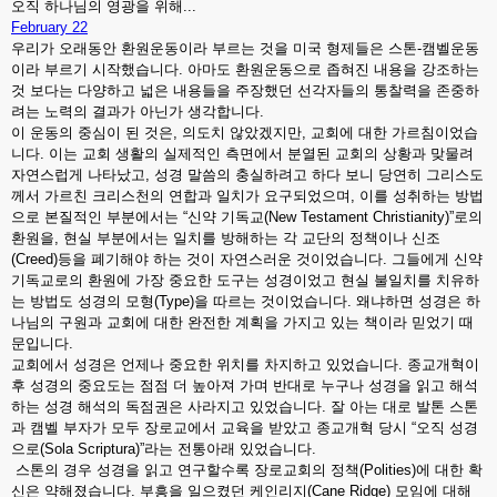
오직 하나님의 영광을 위해...
February 22
우리가 오래동안 환원운동이라 부르는 것을 미국 형제들은 스톤-캠벨운동
이라 부르기 시작했습니다. 아마도 환원운동으로 좁혀진 내용을 강조하는
것 보다는 다양하고 넓은 내용들을 주장했던 선각자들의 통찰력을 존중하
려는 노력의 결과가 아닌가 생각합니다.
이 운동의 중심이 된 것은, 의도치 않았겠지만, 교회에 대한 가르침이었습
니다. 이는 교회 생활의 실제적인 측면에서 분열된 교회의 상황과 맞물려
자연스럽게 나타났고, 성경 말씀의 충실하려고 하다 보니 당연히 그리스도
께서 가르친 크리스천의 연합과 일치가 요구되었으며, 이를 성취하는 방법
으로 본질적인 부분에서는 “신약 기독교(New Testament Christianity)”로의
환원을, 현실 부분에서는 일치를 방해하는 각 교단의 정책이나 신조
(Creed)등을 폐기해야 하는 것이 자연스러운 것이었습니다. 그들에게 신약
기독교로의 환원에 가장 중요한 도구는 성경이었고 현실 불일치를 치유하
는 방법도 성경의 모형(Type)을 따르는 것이었습니다. 왜냐하면 성경은 하
나님의 구원과 교회에 대한 완전한 계획을 가지고 있는 책이라 믿었기 때
문입니다.
교회에서 성경은 언제나 중요한 위치를 차지하고 있었습니다. 종교개혁이
후 성경의 중요도는 점점 더 높아져 가며 반대로 누구나 성경을 읽고 해석
하는 성경 해석의 독점권은 사라지고 있었습니다. 잘 아는 대로 발톤 스톤
과 캠벨 부자가 모두 장로교에서 교육을 받았고 종교개혁 당시 “오직 성경
으로(Sola Scriptura)”라는 전통아래 있었습니다.
스톤의 경우 성경을 읽고 연구할수록 장로교회의 정책(Polities)에 대한 확
신은 약해졌습니다. 부흥을 일으켰던 케인리지(Cane Ridge) 모임에 대해