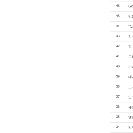
Go
46
믿
45
"C
44
감
43
Th
42
그
41
가
40
내
39
오
38
안
37
새언
36
옛언
35
언약
34