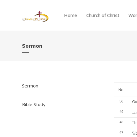
Home
Church of Christ
Wor
Sermon
Sermon
No.
Go
50
Bible Study
그리
49
Th
48
믿
47