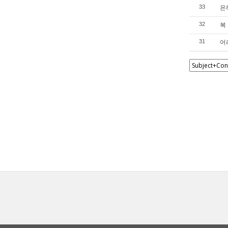
은
33
복
32
어
31