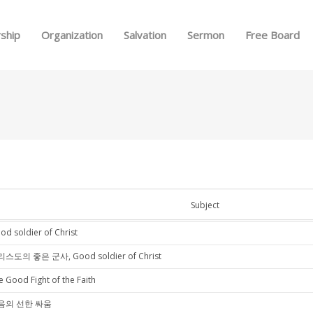
Skip to menu
ship
Organization
Salvation
Sermon
Free Board
Subject
od soldier of Christ
스도의 좋은 군사, Good soldier of Christ
e Good Fight of the Faith
음의 선한 싸움