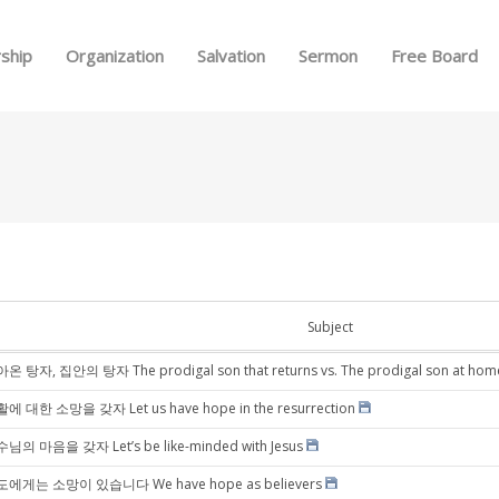
Skip to menu
ship
Organization
Salvation
Sermon
Free Board
Subject
온 탕자, 집안의 탕자 The prodigal son that returns vs. The prodigal son at hom
에 대한 소망을 갖자 Let us have hope in the resurrection
님의 마음을 갖자 Let’s be like-minded with Jesus
에게는 소망이 있습니다 We have hope as believers