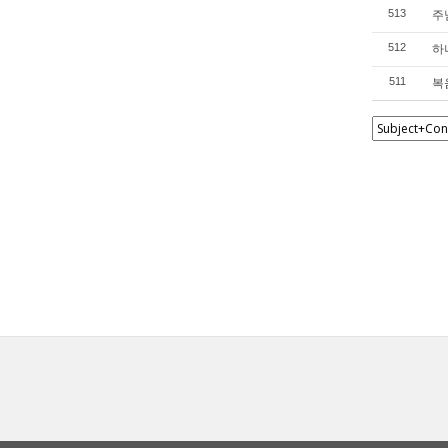
주님
513
하나
512
복음
511