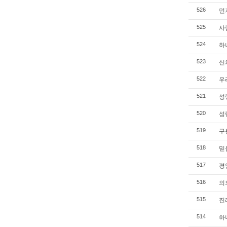
먼저
526
사람
525
하나
524
신의
523
우리
522
성령
521
성령
520
구원
519
믿음
518
평안
517
의의
516
진리
515
하나
514