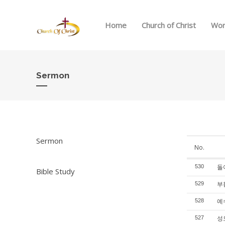
Home
Church of Christ
Wor
Sermon
Sermon
No.
돌아
530
Bible Study
부활
529
예수
528
성도
527