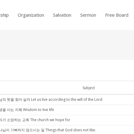
Skip to menu
ship
Organization
Salvation
Sermon
Free Board
Subject
의 뜻을 찾아 살자 Let us live according to the will of the Lord
을 사는 지혜 Wisdom to live life
가 소망하는 교회 The church we hope for
님이 기뻐하지 않으시는 일 Things that God does not like.