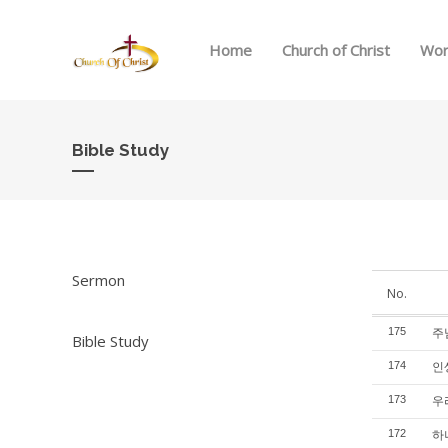
Home
Church of Christ
Wor
Bible Study
Sermon
No.
주님
175
Bible Study
인생
174
우리
173
하나
172