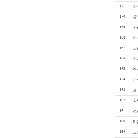
하나
171
은혜
170
사람
169
하나
168
고난
167
하나
166
참좋
165
기도
164
보배
163
화평
162
성령
161
마음
160
요셉
159