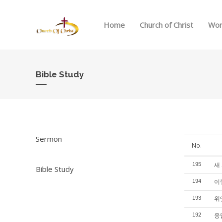
Home
Church of Christ
Wor
Bible Study
Sermon
No.
새 
195
Bible Study
이렇
194
위엣
193
응답
192