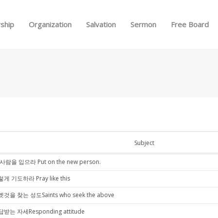
Skip to menu
ship
Organization
Salvation
Sermon
Free Board
Subject
사람을 입으라 Put on the new person.
게 기도하라 Pray like this
것을 찾는 성도Saints who seek the above
받는 자세Responding attitude