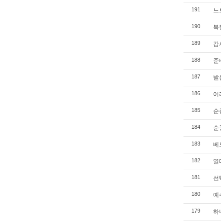
느브
191
복된
190
감사
189
준비
188
받은
187
어려
186
순종
185
순종
184
베드
183
열매
182
선택
181
예수
180
하나
179