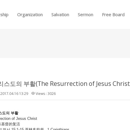
Skip to menu
ship
Organization
Salvation
Sermon
Free Board
도의 부활(The Resurrection of Jesus Christ)
2017.04.16 13:29
Views : 3026
스도의
부활
ection of Jesus Christ
督的复活
5:1-15 哥林多前书, 1 Corinthians