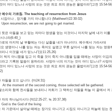
것이 어디 있느냐 사망의 쏘는 것은 죄요 죄의 권능은 율법이라”(고전 15:54-56
한
예수의
가르침
. The teaching of resurrection from Jesus
집이나 , 장가를 가지 아니합니다 (Matthew마22:30-32)
Upon resurrection, we are not going to get married.
 뜻은 아들을 보고 믿는 자마다 영생을 얻는 이것이니 마지막 날에 내가 이를
니라(6:40_)
가로되 마지막 날 부활에는 다신 살줄을 내가 아나이다. 예수께서 가라사대
요 생명이니 나를 믿는 자는 죽어도 살겠고 무릇 살아서 나를 밎는 자는 영원
니 이것을 네가 믿느냐”(요11:25,26)
것이 썩지 아니함을 입고 이 죽을 것이 죽지 아니함을 입을 때에는 사망이 이김
라고 기록된 말씀이 응하리라. 사망아 너의 이기는 것이 어디 있느냐? 사망아
것이 어디 있느냐 사망의 쏘는 것은 죄요 죄의 권능은 율법이라”(고전 15:54-56
2)
자들을 모으 십니다. (마24:31)
At the moment of the second coming, those selected will be gathered.
팔소리와 함께 천사들을 보내리니 저희가 그 택하신 자들을 하늘 이 끝에서 저 끝
자의 하나님이시다 (막12:25-27; 눅 20:37,38)
God is the God of the living
 자 가운데서 살아날 떼에는 장가도 아니가고 시집도 아니가고 하늘에 있는 