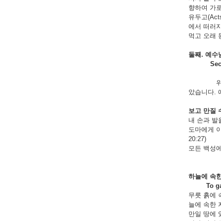
향하여 가로
유두고(Ac
에서 떠러지
먹고 오래 
둘째
.
예수
Second, J
위에 열거
았습니다. 
보고
만질
내 손과 발
도마에게 이
20:27)
모든 백성에
하늘에
속
To gain t
무릇 흙에 
늘에 속한 자
만일 땅에 