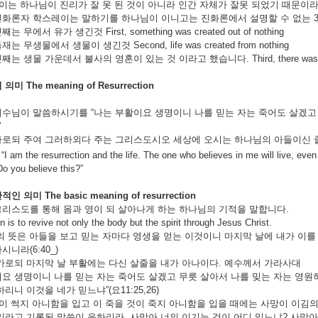
 이는 하나님이 진리가 잘 못 된 것이 아니라 인간 자체가 잘못 되었기 때문이
학스레이는 말하기를 하나님이 이니고는 진화론에서 설명할 수 없는 3가
유가 생긴것 First, something was created out of nothing
에서 생물이 생긴것 Second, life was created from nothing
운데서 불사의 영혼이 있는 것 이라고 했습니다. Third, there was an immorta
의
의미
The meaning of Resurrection
수님이 말씀하시기를 “나는 부활이요 생명이니 나를 믿는 자는 죽어도 살겠고 
”
되 주여 그러하외다 주는 그리스도시오 세상에 오시는 하나님의 아들이신 줄 내가 믿나이다(
, “I am the resurrection and the life. The one who believes in me will live, eve
Do you believe this?”
반적인
의미
The basic meaning of resurrection
리스도를 통해 몸과 영이 되 살아나게 하는 하나님의 기적을 말합니다.
n is to revive not only the body but the spirit through Jesus Christ.
의 뜻은 아들을 보고 믿는 자마다 영생을 얻는 이것이니 마지막 날에 내가 이를
니라(6:40_)
가로되 마지막 날 부활에는 다신 살줄을 내가 아나이다. 예수께서 가라사대
요 생명이니 나를 믿는 자는 죽어도 살겠고 무릇 살아서 나를 밎는 자는 영원
니 이것을 네가 믿느냐”(요11:25,26)
것이 썩지 아니함을 입고 이 죽을 것이 죽지 아니함을 입을 때에는 사망이 이김
라고 기록된 말씀이 응하리라. 사망아 너의 이기는 것이 어디 있느냐? 사망아