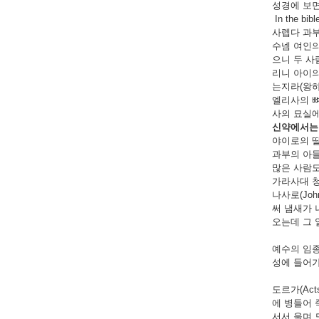
성경에 보
In the bibl
사렙다 과부의 
수넴 여인의 
으니 두 사
리니 아이의
는지라(왕하 4
엘리사의 뼈에 
사의 묘실에
신약에서는
야이로의 딸(Ma
과부의 아들(
많은 사람도
가라사대 청
나사로(Jo
써 냄새가 
오는데 그 
예수의 임종
성에 들어가 
도르가(Act
에 병들어 
서서 울며 