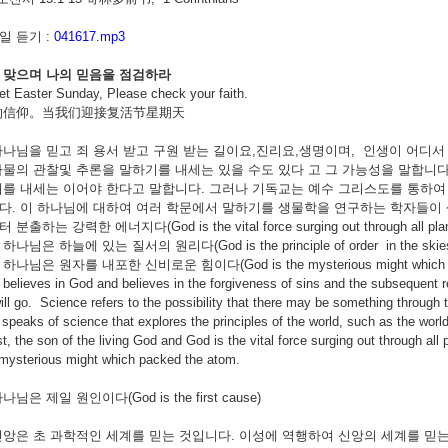
 듣기 :
041617.mp3
맞으며
나의
믿음을
점검하라
t Easter Sunday, Please check your faith.
的信仰。当我们迎接复活节星期天
나님을 믿고 죄 용서 받고 구원 받는 길이요,진리요,생명이며, 인생이 어디
물의 관찰및 추론을 말하기를 내세는 있을 수도 있다 고 그 가능성을 말합니다
를 내세는 이어야 한다고 말합니다. 그러나 기독교는 예수 그리스도를 통하여
. 이 하나님에 대하여 여러 학문에서 말하기를 생물학을 연구하는 학자들이
하는 강력한 에너지다(God is the vital force surging out through all plant a
님은 하늘에 있는 질서의 원리다(God is the principle of order in the skie
님은 원자를 내포한 신비로운 힘이다(God is the mysterious might which pac
believes in God and believes in the forgiveness of sins and the subsequent 
ll go. Science refers to the possibility that there may be something through 
speaks of science that explores the principles of the world, such as the wor
t, the son of the living God and God is the vital force surging out through all p
 mysterious might which packed the atom.
은 제일 원인이다(God is the first cause)
 과학적인 세계를 믿는 것입니다. 이성에 역행하여 신앙의 세계를 믿는 것