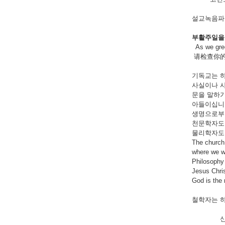
설교녹음파일
부활주일을
As we gree
请检查你
기독교는 하
사실이나 사
문을 말하기
아들이십니다
생명으로부터 분출
천문학자도 하나
물리학자도 하나
The church 
where we wi
Philosophy 
Jesus Chris
God is the
철학자는 하나님
신앙은 초