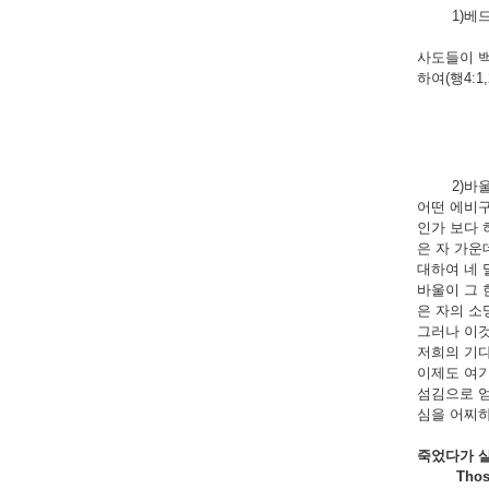
1)베드로와
사도들이 백
하여(행4:1,
2)바울의 증거
어떤 에비구
인가 보다 
은 자 가운
대하여 네 말
바울이 그 
은 자의 소
그러나 이것
저희의 기다
이제도 여기
섬김으로 얻
심을 어찌하
죽었다가
Those th