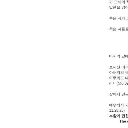
가 모세의
말씀을 읽어
죽은 자가 그
죽은 자들
마지막 날에 
보내신 이의
아버지의 뜻
아무라도 내
리니(요6:39,
살아서 믿는 
예숚께서 가
11:25,26)
부활에
관
The evide