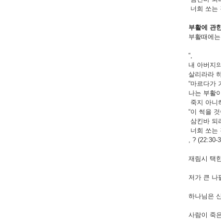
너희 쏘는 
부활에
관
부활때에는 시
“,
내 아버지의
살리라라 하시
“마르다가 
나는 부활이
죽지 아니하리
“이 썩을 
삼킨바 되리
너희 쏘는 
, ? (22:30-3
재림시 택한 
저가 큰 나
하나님은 산 
사람이 죽은