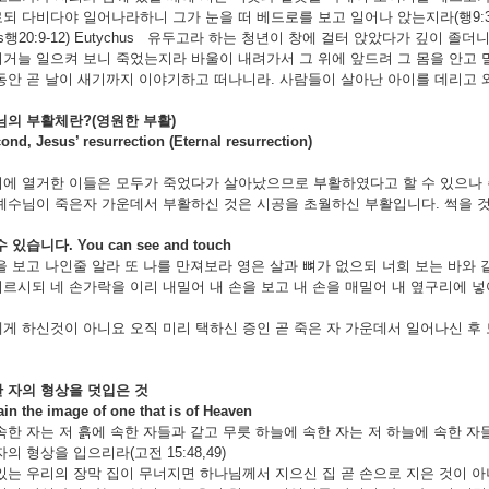
되 다비다야 일어나라하니 그가 눈을 떠 베드로를 보고 일어나 앉는지라(행9:36,3
ts행20:9-12) Eutychus 유두고라 하는 청년이 창에 걸터 앉았다가 깊이 
거늘 일으켜 보니 죽었는지라 바울이 내려가서 그 위에 앞드려 그 몸을 안고 
동안 곧 날이 새기까지 이야기하고 떠나니라. 사람들이 살아난 아이를 데리고 와서
님의
부활체란
?(
영원한
부활
)
esus’ resurrection (Eternal resurrection)
한 이들은 모두가 죽었다가 살아났으므로 부활하였다고 할 수 있으나 주님
예수님이 죽은자 가운데서 부활하신 것은 시공을 초월하신 부활입니다. 썩을 것
수
있습니다
. You can see and touch
을 보고 나인줄 알라 또 나를 만져보라 영은 살과 뼈가 없으되 너희 보는 바와 같이
르시되 네 손가락을 이리 내밀어 내 손을 보고 내 손을 매밀어 내 옆구리에 넣
게 하신것이 아니요 오직 미리 택하신 증인 곧 죽은 자 가운데서 일어나신 후 모시고
한
자의
형상을
덧입은
것
he image of one that is of Heaven
속한 자는 저 흙에 속한 자들과 같고 무릇 하늘에 속한 자는 저 하늘에 속한 자
의 형상을 입으리라(고전 15:48,49)
있는 우리의 장막 집이 무너지면 하나님께서 지으신 집 곧 손으로 지은 것이 아