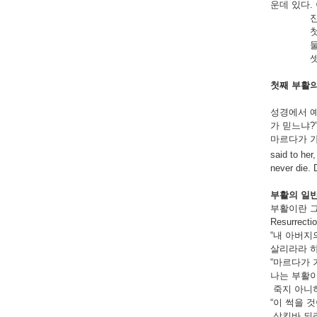
운데 있다.
진화론자 
첫째는 무에서 
둘재는 무생물
셋째는 생물 가
첫째
부활
성경에서 예
가 믿느냐?
마르다가 가로
said to her
never die. 
부활의
일
부활이란 그
Resurrectio
“내 아버지
살리라라 하시
“마르다가 
나는 부활이
죽지 아니하리
“이 썩을 
삼킨바 되리