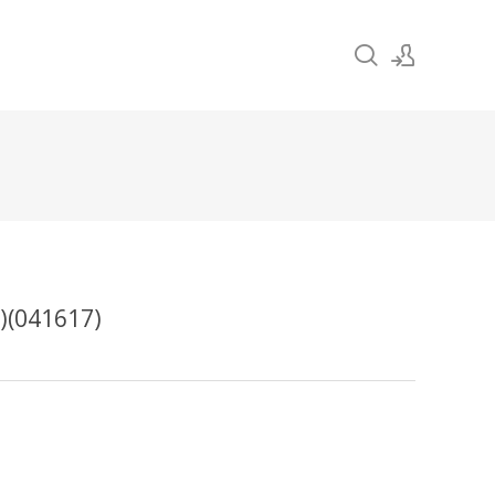
Sign In
Sign Up
(041617)