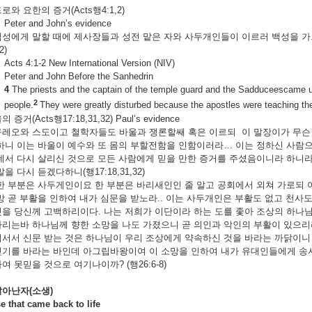
 요한의 증거(Acts행4:1,2)
Peter and John’s evidence
성에게 말할 때에 제사장들과 성전 맡은 자와 사두개인들이 이르러 백성을 가
2)
Acts 4:1-2 New International Version (NIV)
Peter and John Before the Sanhedrin
4
The priests and the captain of the temple guard and the Sadduceescame u
2
people.
They were greatly disturbed because the apostles were teaching the
(Acts행17:18,31,32) Paul’s evidence
레오와 스도이고 철학자들도 바울과 쟁론할쌔 혹은 이르되 이 말장이가 무슨 
하니 이는 바울이 예수와 또 몸의 부할전함을 인함이러라… 이는 정하신 사람으
데서 다시 살리신 것으로 모든 사람에게 믿을 만한 증거를 주셨음이니라 하니라
을 다시 듣겠다하니(행17:18,31,32)
한 부분은 사두게인이요 한 부분은 바리새인인 줄 알고 공회에서 외쳐 가로되
망 곧 부활을 인하여 내가 심문을 받노라.. 이는 사두개인은 부활도 없고 천사도 
을 당신께 고백하리이다. 나는 저희가 이단이라 하는 도를 좇아 조상의 하나님
리는바 하나님께 향한 소망을 나도 가졌으니 곧 의인과 악인의 부활이 있으리라 함
서서 신문 받는 것은 하나님이 우리 조상에게 약속하신 것을 바라는 까닭이니
기를 바라는 바인데 아그립바왕이여 이 소망을 인하여 내가 유대인들에게 송사
여 못믿을 것으로 여기나이까? (행26:6-8)
살아난자
(
소생
)
at came back to life