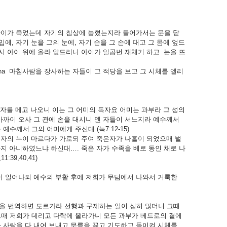
어가 보니 아이가 죽었는데 자기의 침상에 눕혔는지라 들어가서는 문을 닫
에, 자기 눈을 그의 눈에, 자기 손을 그 손에 대고 그 몸에 엎드
시 아이 위에 올라 앞드리니 아이가 일곱번 재채기 하고 눈을 뜨
ne of Elisha 마침사람을 장사하는 자들이 그 적당을 보고 그 시체를 엘리
한 죽은 자를 메고 나오니 이는 그 어미의 독자요 어미는 과부라 그 성의
가까이 오사 그 관에 손을 대시니 멘 자들이 서느지라 예수께서
수께서 그의 어미에게 주신대 (눅7:12-15)
그 죽은 자의 누이 마르다가 가로되 주여 죽은자가 나흘이 되었으매 벌
지 아니하였느냐 하신대…. 죽은 자가 수족을 베로 동인 채로 나
9,40,41)
이 많이 일어나되 예수의 부활 후에 저희가 무덤에서 나와서 거룩한
 그 이름을 번역하면 도르가라 선행과 구제하는 일이 심히 많더니 그때
르매 저희가 데리고 다락에 올라가니 모든 과부가 베드로의 곁에
 사람을 다 내어 보내고 무릎을 끓고 기도하고 돌이켜 시체를