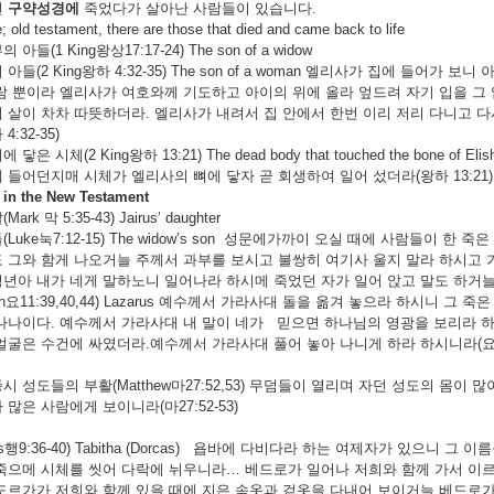
면
구약성경에
죽었다가 살아난 사람들이 있습니다.
e; old testament, there are those that died and came back to life
아들(1 King왕상17:17-24) The son of a widow
아들(2 King왕하 4:32-35) The son of a woman 엘리사가 집에 들
람 뿐이라 엘리사가 여호와께 기도하고 아이의 위에 올라 엎드려 자기 입을 그 입
 살이 차차 따뜻하더라. 엘리사가 내려서 집 안에서 한번 이리 저리 다니고 다
:32-35)
닿은 시체(2 King왕하 13:21) The dead body that touched the bo
 들어던지매 시체가 엘리사의 뼈에 닿자 곧 회생하여 일어 섰더라(왕하 13:21)
in the New Testament
rk 막 5:35-43) Jairus’ daughter
Luke눅7:12-15) The widow’s son 성문에가까이 오실 때에 사람들이 
 그와 함게 나오거늘 주께서 과부를 보시고 불쌍히 여기사 울지 말라 하시고 
년아 내가 네게 말하노니 일어나라 하시메 죽었던 자가 일어 앉고 말도 하거늘 예
hn요11:39,40,44) Lazarus 예수께서 가라사대 돌을 옮겨 놓으라 하시니 
나나이다. 예수께서 가라사대 내 말이 네가 믿으면 하나님의 영광을 보리라 하
얼굴은 수건에 싸였더라.예수께서 가라사대 풀어 놓아 나니게 하라 하시니라(요11:3
시 성도들의 부활(Matthew마27:52,53) 무덤들이 열리며 자던 성도의 몸
많은 사람에게 보이니라(마27:52-53)
s행9:36-40) Tabitha (Dorcas) 욥바에 다비다라 하는 여제자가 있으니
죽으메 시체를 씻어 다락에 뉘우니라… 베드로가 일어나 저희와 함께 가서 이
도르가가 저희와 함께 있을 때에 지은 속옷과 겉옷을 다내어 보이거늘 베드로가