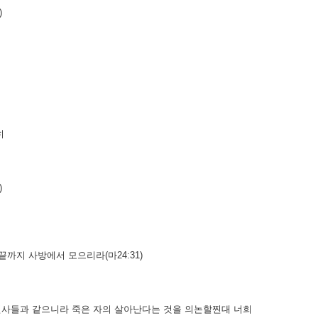
)
히
의
)
까지 사방에서 모으리라(마24:31)
천사들과 같으니라 죽은 자의 살아난다는 것을 의논할찐대 너희