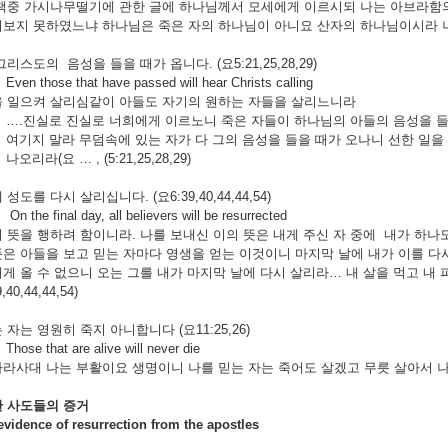
 책중 가시나무떨기에 관한 글에 하나님께서 모세에게 이르시되 나는 아브라함
보지 못하였느냐 하나님은 죽은 자의 하나님이 아니요 산자의 하나님이시라 너희가 크
리스도의 음성을 들을 때가 옵니다. (요5:21,25,28,29)
Even those that have passed will hear Christs calling
을 일으켜 살리심같이 아들도 자기의 원하는 자들을 살리느니라
….진실로 진실로 너희에게 이르노니 죽은 자들이 하나님의 아들의 음성을 들
여기지 말라 무덤속에 있는 자가 다 그의 음성을 들을 때가 오나니 선한 일을
나오리라(요 … , (5:21,25,28,29)
성도를 다시 살리십니다. (요6:39,40,44,44,54)
On the final day, all believers will be resurrected
 뜻을 행하려 함이니라. 나를 보내신 이의 뜻은 내게 주신 자 중에 내가 하나
은 아들을 보고 믿는 자마다 영생을 얻는 이것이니 마지막 날에 내가 이를 다
게 올 수 없으니 오는 그를 내가 마지막 날에 다시 살리라… 내 살을 먹고 내
40,44,44,54)
자는 영원히 죽지 아니합니다 (요11:25,26)
Those that are alive will never die
라사대 나는 부활이요 생명이니 나를 믿는 자는 죽어도 살겠고 무릇 살아서 나
한
사도들의
증거
nce of resurrection from the apostles