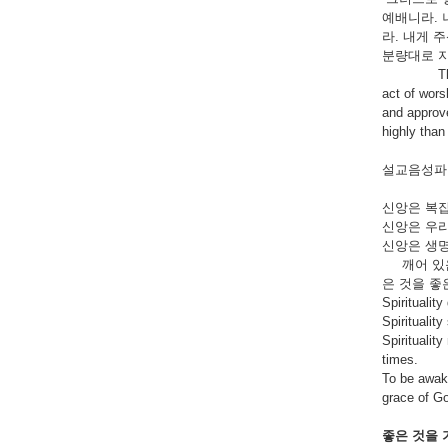
예배니라. 
라. 내게 
분량대로 
Therefore, 
act of wors
and approve
highly than
설교음성파일
신앙은 복
신앙은 우리
신앙은 생명
깨어 있음
은 것을 좋
Spiritualit
Spiritualit
Spiritualit
times.
To be awake
grace of Go
좋은
것을