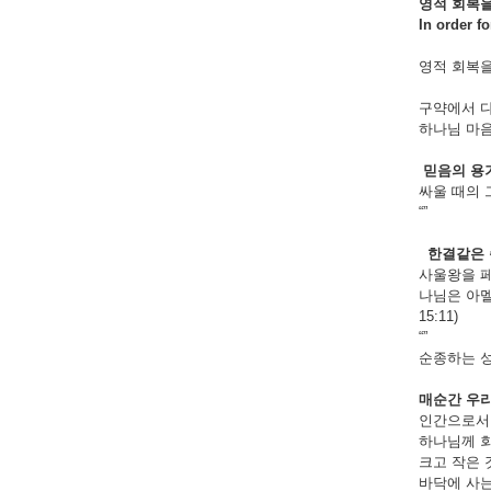
영적
회복
In order f
영적 회복을
구약에서 다
하나님 마
믿음의
용
싸울 때의 
“”
한결같은
사울왕을 
나님은 아멜
15:11)
“”
순종하는 
매순간
우
인간으로서 
하나님께 회
크고 작은 
바닥에 사는