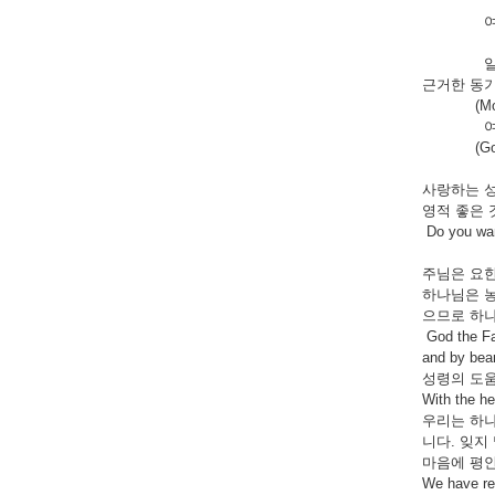
(Foll
여섯, 다른
(delig
일곱, 개인
근거한 동기
(M
여덟, 나혼
(G
사랑하는 성도님!
영적 좋은 
Do you want
주님은 요한복음
하나님은 농
으므로 하나
God the Fat
and by bear
성령의 도움
With the hel
우리는 하나
니다. 잊지
마음에 평안
We have rec