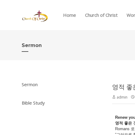
Home
Church of Christ
Wor
Sermon
Sermon
영적 좋은
admin
Bible Study
Renew your
영적
좋은
Romans 로
“그러므로 