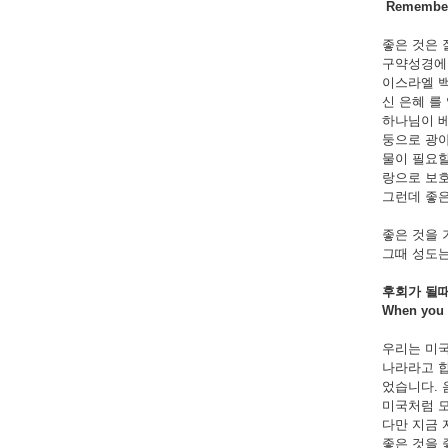
Remember 
좋은 것은 
구약성경에 
이스라엘 백
신 은혜 를
하나님이 베
둥으로 광야
물이 필요할
랑으로 보
그런데 좋은
좋은 것을 
그때 성도는
후회가
될
When you s
우리는 미국
나라라고 합
었습니다. 
미국처럼 모
다만 지금 
좋은 것을 