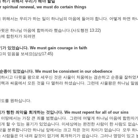
을
하기
위해서
우리가
해야
할일
or spiritual renewal, we must do certain things
 위해서는 우리가 하는 일이 하나님의 마음에 들어야 합니다. 어떻게 하면 하
윗은 하나님 마음에 합하자라 했습니다.(사도행전 13:22)
음에 합한자가 되려면
기가
있었습니다
. We must gain courage in faith
그의 믿음을 보세요(삼상17:45)
순종이
있었습니다
. We must be consistent in our obedience
페하시고 다윗을 왕으로 세우신 것은 사울이 처움에는 겸손하고 순종을 잘하였
렉과 싸움에서 모든 것을 다 멸하라 하셨습니다. 그런데 사울왕은 하나님 말
성도를 원하십니다.
리가
행한
죄악을
회개하는
것입니다
. We must repent for all of our sins
이땅에서는 가장 큰 죄를 범했습니다. 그런데 어떻게 하나님 마음에 합한자
개 할 수 있는 용기가 있었습니다. 이세상에는 완전한 사람이 한 사람도 없습
것을 분류합니다만 하나님 앞에서는 크고 작은 것이 차이가 없습니다 모두 하
 사람들은 더 내려 갈것이 없기에 회개하기가 쉽습니다. 그러나 명망이 있고 