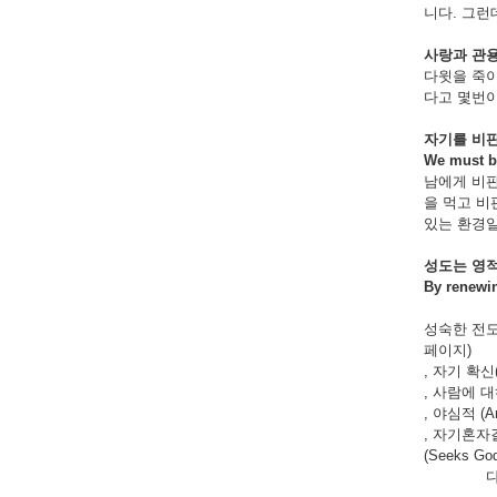
니다. 그런
사랑과
관
다윗을 죽이
다고 몇번이
자기를
비
We must be
남에게 비판
을 먹고 
있는 환경일
성도는
영
By renewin
성숙한 전도
페이지)
, 자기 확신(
, 사람에 대
, 야심적 (Am
, 자기혼자결
(Seeks God’
다섯, 자기