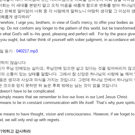
너희는 이 세대를 본받지 말고 오직 마음을 새롭게 함으로 변화를 받아 하나
주신 은혜로 말미암아 너희 중 각 사람에게 말하노니 마땅히 생각할 그 이상의
지혜롭게 생각하라”
I urge you, brothers, in view of God's mercy, to offer your bodies as livin
hip. Do not conform any longer to the pattern of this world, but be transformed
 what God's will is--his good, pleasing and perfect will. For by the grace giv
 you ought, but rather think of yourself with sober judgment, in accordance 
 듣기 :
040217.mp3
잡하지 않습니다.
가 주님 안에있는 삶이요, 주님안에 있으면 살고 있다는 것을 잊어버리지 않
의 소통이 있는 상태를 말합니다. 그래서 참 신앙은 하나님의 사랑에 늘 깨어
은 생각과 사상과 의식을 가지는 것입니다. 그런데 하나님 안에서 하나님이 
은 것으로 믿지 못하면 뒤 늦은 후회 밖에는 남는 것이 없을 것입니다.
y doesn’t have to be complicated.
y simply means that we remember to live our lives in our Lord Jesus Christ.
y means to be in constant communication with life itself. That’s why pure spiri
 means to have thought, vision and consciousness. However, if we forget to
d, we will only end up with regrets.
기억하고
감사하라