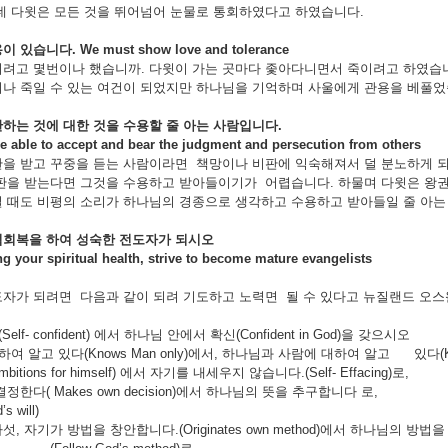
데 다윗은 모든 것을 뛰어넘어 눈물로 통회하였다고 하였습니다.
용이
있습니다
. We must show love and tolerance
려고 몇번이나 했습니까. 다윗이 가는 곳마다 좇아다니면서 죽이려고 하였습니
나 죽일 수 있는 여건이 되었지만 하나님을 기억하며 사울에게 관용을 베풀었
판하는
것에
대한
것을
수용할
줄
아는
사람입니다
.
 able to accept and bear the judgment and persecution from others
을 받고 꾸중을 듣는 사람이라면 책망이나 비판에 익숙해져서 덜 분노하게 되
비판을 받는다면 그것을 수용하고 받아들이기가 어렵습니다. 하물며 다윗은 왕
 때도 비평의 소리가 하나님의 경종으로 생각하고 수용하고 받아들일 줄 아는
적회복을
하여
성숙한
전도자가
되시오
g your spiritual health, strive to become mature evangelists
자가 되려면 다음과 같이 되려 기도하고 노력면 될 수 있다고 뉴질랜드 오스왈
Self- confident) 에서 하나님 안에서 확신(Confident in God)을 갖으시오
하여 알고 있다(Knows Man only)에서, 하나님과 사람에 대하여 알고 있다(Kn
bitions for himself) 에서 자기를 내세우지 않습니다.(Self- Effacing)로,
정한다( Makes own decision)에서 하나님의 뜻을 추구합니다 로,
s will)
가 방법을 창안합니다.(Originates own method)에서 하나님의 방법