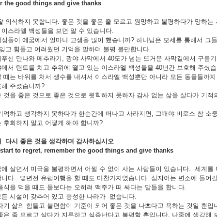
the good things and give thanks
잘 의식하지 못합니다. 좋은 것을 좋은 줄 모르고 원망하고 불평하다가 망하는
이스라엘 백성들을 보면 알 수 있습니다.
성들이 에굽에서 얼마나 고생을 많이 했습니까? 하나님은 모세를 통해서 그
 잊고 힘들고 어려웠던 기억을 말하며 불평 불만합니다.
푸신 만나와 메추라기, 광야 사막에서 40도가 넘는 뜨거운 사막길에서 구름기
에서 탠트를 치고 추위에 떨고 있는 이스라엘 백성들을 40년간 보호해 주셨습
 때는 바위를 처서 생수를 내셔서 이스라엘 백성뿐만 아니라 모든 동물들까지
호해 주셨습니까?
 것을 좋은 것으로 좋은 것으로 읫힉하지 못하자 감사 없는 삶을 살다가 기적
기억하고 생각하지 못하다가 한순간에 떠나고 사라지면, 그때야 비로소 참 소중
 후회하지 말고 어떻게 해야 합니까?
때
다시
좋은
것을
생각하며
감사하십시오
tart to regret, remember the good things and give thanks
에 살면서 미국을 불평하면서 어쩔 수 없이 사는 사람들이 있습니다. 세계를
니다. 몇년전 유럽여행을 할 때도 마찬가지였습니다. 심지어는 변소에 들어갈
음식을 먹을 때도 물보다는 오히려 맥주가 떠 싸다는 말들을 합니다.
든 시설이 갖추어 있고 풍성한 나라가 없습니다.
자기 삶의 힘들고 불편함이 기준이 되어 좋은 것을 나쁘다고 욕하는 것일 뿐입
좋은 줄 모르고 살다가 지루하고 싫증난다고 불평할 뿐입니다. 나중에 생각해 