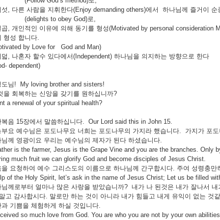
ow God’s method)로,
 사람을 지휘한다(Enjoy demanding others)에서 하나님께 즐거이 
hts to obey God)로,
적인 이유에 의해 동기를 형성(Motivated by personal consider
 형성 합니다.
otivated by Love for God and Man)
자 할수 있다에서(Independent) 하나님을 의지하는 방향으로 한다
od- dependent)
 My loving brother and sisters!
것을 회복하는 신앙을 갖기를 원하십니까?
 a renewal of your spiritual health?
 15장에서 말씀하십니다. Our Lord said this in John 15.
부요 예수님은 포도나무요 너희는 포도나무의 가지라 했습니다. 가지가 포도나
님께 영광이요 우리는 예수님의 제자가 된다 하셨습니다.
her is the farmer, Jesus is the Grape Vine and you are the branches. Only by
ing much fruit we can glorify God and become disciples of Jesus Christ.
을 요청하여 예수 그리스도의 이름으로 하나님께 간구합시다. 주여 성령충만하
p of the Holy Spirit, let’s ask in the name of Jesus Christ; Let us be filled wit
님께로부터 얼마나 많은 사랑을 받았습니까? 내가 나 된것은 내가 잘나서 내
 말고 감사합시다. 말로만 하는 것이 아니라 내가 힘들고 내게 유익이 없는 
과 기쁨을 체험하게 하실 것입니다.
eived so much love from God. You are who you are not by your own abilities. 