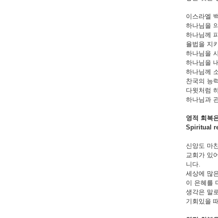
이스라엘 백
하나님을 의
하나님께 피할
율법을 지키
하나님을 사
하나님을 내 
하나님께 소
찬국의 능력
다윗처럼 하
하나님과 관
영적
회복
Spiritual 
신앙도 마찬
교회가 있어
니다.
세상에 많은
이 은혜를 
생각은 말로
기회있을 때