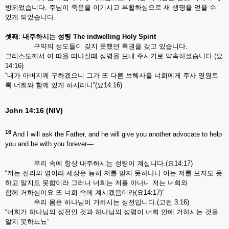
방되었습니다. 주님이 죽음을 이기시고 부활하심으로 새 생명을 얻을 수
있게 되었습니다.
셋째
:
내주하시는
성령
The indwelling Holy Spirit
구약의 성도들이 갖지 못했던 특권을 갖고 있습니다.
그리스도께서 이 따을 떠나실때 성령을 보내 주시기로 약속하셨습니다.(요
14:16)
“내가 아버지께 구하겠으니 그가 또 다른 보혜사를 너희에게 주사 영원토
록 너희와 함께 있게 하시리니”(요14:16)
John 14:16 (NIV)
16
And I will ask the Father, and he will give you another advocate to help
you and be with you forever—
우리 속에 항상 내주하시는 성령이 계십니다.(요14:17)
“저는 진리의 영이라 세상은 능히 저를 받지 못하나니 이는 저를 보지도 못
하고 알지도 못함이라 그러나 너희는 저를 아나니 저는 너희와
함께 거하심이요 또 너희 속에 계시겠음이라(요14:17)”
우리 몸은 하나님이 거하시는 성전입니다.(고전 3:16)
“너희가 하나님의 성전인 것과 하나님의 성령이 너희 안에 거하시는 것을
알지 못하느뇨”