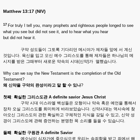
Matthew 13:17 (NIV)
17
For truly I tell you, many prophets and righteous people longed to see
what you see but did not see it, and to hear what you hear
but did not hear it.
구약 성도들이 그토록 기다리던 메시야가 제자들 앞에 서 계신
것입니다. 육신을 입고 오신 예수 그리스도를 통해 제자들은 하나님의 메
시지를 받은 그때부터 새로운 약속의 시대(신약)가 멸했습니다.
Why can we say the New Testament is the completion of the Old
Testament?
왜
신약을
구약의
완성이라고
말
할
수
있나
?
첫째
:
확실한
그리스도관
A definite savior Jesus Christ
구약 시대 이스라엘 백성들은 모형이나 약속 혹은 예언을 통해서
장차 오실 그리스도를 희미하게 바라보았습니다. 신약시대는 역사속에 찾
아오신 그리스도의 관한 확실하고 구체적인 지식을 갖일 수 있고, 신약 성
경이 그리스도에 관해 증언하는 분명한 목 소리를 들을 수 있습니다.
둘째
:
확실한
구원관 A definite Savior
예수님이 십자가에 죽으심으로 우리는 속죄함을 받고 죄에서 해