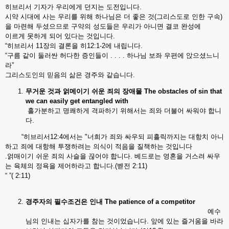
히브리서 기자가 우리에게 던지는 도전입니다.
시약 시대에 사는 우리를 위해 하나님은 더 좋은 것(그리스도로 인한 구속)
을 마련해 두셨으므로 구약의 성도들은 우리가 아니면 결코 완성에
이르게 못하게 되어 있다는 것입니다.
“히브리서 11장의 결론을 히12:1-2에 내립니다.
“구름 같이 둘러싼 허다한 증인들이 . . . . 하나님 보좌 우편에 앉으셨느니
라”
그리스도인의 믿음의 삶은 경주와 같습니다.
무거운
것과
얽메이기
쉬운
죄의
장애물
The obstacles of sin that
we can easily get entangled with
홀가분하고 명쾌하게 격파하기 위해서는 죄와 더불어 싸워야 합니
다.
“히브리서12:4에서는 "너희가 죄와 싸우되 피흘릭까지는 대항치 아니
하고 죄에 대항해 투쟁하려는 의식이 적음을 질책하는 것입니다
.얽매이기 쉬운 죄의 사슬을 끊어야 합니다. 베드로는 영혼을 거스려 싸우
는 육체의 정욕을 제어하라고 합니다.(벧전 2:11)
“ ”( 2:11)
경주자의
필수조건은
인내
The patience of a competitor
예수
님의 인내는 십자가를 참는 것이었습니다. 앞에 있는 즐거움을 바라