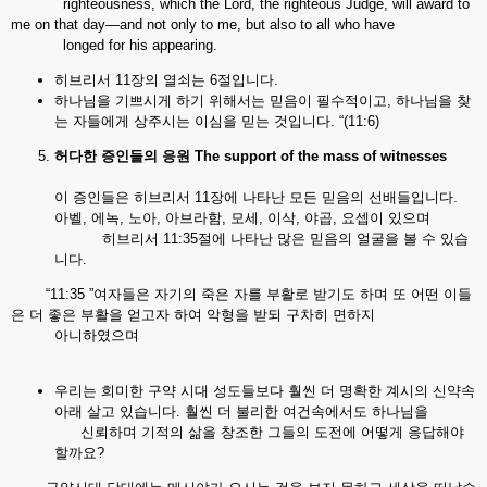
righteousness, which the Lord, the righteous Judge, will award to
me on that day—and not only to me, but also to all who have
longed for his appearing.
히브리서 11장의 열쇠는 6절입니다.
하나님을 기쁘시게 하기 위해서는 믿음이 필수적이고, 하나님을 찾
는 자들에게 상주시는 이심을 믿는 것입니다. “(11:6)
허다한
증인들의
응원
The support of the mass of witnesses
이 증인들은 히브리서 11장에 나타난 모든 믿음의 선배들입니다.
아벨, 에녹, 노아, 아브라함, 모세, 이삭, 야곱, 요셉이 있으며
히브리서 11:35절에 나타난 많은 믿음의 얼굴을 볼 수 있습
니다.
“11:35 ”여자들은 자기의 죽은 자를 부활로 받기도 하며 또 어떤 이들
은 더 좋은 부활을 얻고자 하여 악형을 받되 구차히 면하지
아니하였으며
우리는 희미한 구약 시대 성도들보다 훨씬 더 명확한 계시의 신약속
아래 살고 있습니다. 훨씬 더 불리한 여건속에서도 하나님을
신뢰하며 기적의 삶을 창조한 그들의 도전에 어떻게 응답해야
할까요?