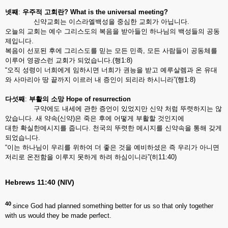
넷째
:
우주적
고회란
? What is the universal meeting?
신약교회는 이스라엘백성을 중심한 교회가 아닙니다.
오늘의 교회는 예수 그리스도의 복음을 받아들인 하나님의 백성들의 공동
제입니다.
복음이 선포된 후에 그리스도를 믿는 모든 민족, 모든 사람들이 공동체를
이루어 영광스런 교회가 되었습니다.(행1:8)
“오직 성령이 너희에게 임하시면 너희가 권능을 받고 예루살렘과 온 유대
와 사마리아 땅 끝까지 이르러 내 증인이 되리라 하시니라”(행1:8)
다섯째
:
부활의
소망
Hope of resurrection
구약에도 내세에 관한 증언이 있었지만 신약 처럼 뚜렷하지는 않
았습니다. 새 약속(신약)은 죽은 후에 어떻게 부활할 것인지에
대한 확실한메시지를 줍니다. 천국의 뚜렷한 메시지를 신약속을 통해 갖게
되었습니다.
“이는 하나님이 우리를 위하여 더 좋은 것을 예비하셨은 즉 우리가 아니면
저리로 온전함을 이루지 못하게 하려 하심이니라”(히11:40)
Hebrews 11:40 (NIV)
40
since God had planned something better for us so that only together
with us would they be made perfect.