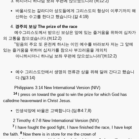
하시더니 하나님 보좌 우편에 앉으셨느니라”(히12:2)
바울사도는 갈라디아 성도들에게 그리스도의 형상이 이루기까지 해
산하는 수고를 한다고 했습니다.(갈 4:19)
4.
경주의
보상
The prize of the race
예수그리스도께서 받으신 보상은 앞에 있는 즐거움을 위하여 십자가
의 고통을 참으셨습니다.(히12:2)
"믿음의 주요 또 온전케 하시는 이인 예수를 바라보자 저는 그 앞에
있는 즐거움을 위하여 십자가를 참으사 부끄러움을 개의치
아니하시더니 하나님 보좌 우편에 앉으셨느니라”(히12:2)
예수 그리스도안에서 생명의 면류관 상을 위해 달려 간다고 했습니
다.(빌3:14)
Philippians 3:14 New International Version (NIV)
14
I press on toward the goal to win the prize for which God has
calledme heavenward in Christ Jesus.
인생석양에 바울은 고백합니다.(딤후4:7,8)
2 Timothy 4:7-8 New International Version (NIV)
7
I have fought the good fight, I have finished the race, I have kept
8
the faith.
Now there is in store for me the crown of