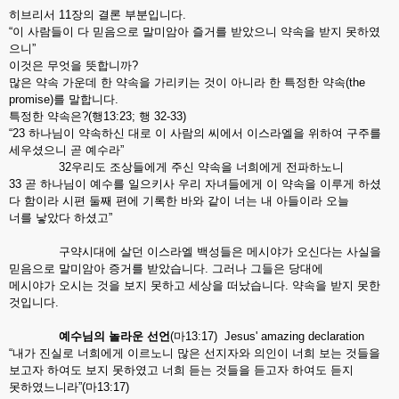
히브리서 11장의 결론 부분입니다.
“이 사람들이 다 믿음으로 말미암아 즐거를 받았으니 약속을 받지 못하였
으니”
이것은 무엇을 뜻합니까?
많은 약속 가운데 한 약속을 가리키는 것이 아니라 한 특정한 약속(the
promise)를 말합니다.
특정한 약속은?(행13:23; 행 32-33)
“23 하나님이 약속하신 대로 이 사람의 씨에서 이스라엘을 위하여 구주를
세우셨으니 곧 예수라”
32우리도 조상들에게 주신 약속을 너희에게 전파하노니
33 곧 하나님이 예수를 일으키사 우리 자녀들에게 이 약속을 이루게 하셨
다 함이라 시편 둘째 편에 기록한 바와 같이 너는 내 아들이라 오늘
너를 낳았다 하셨고”
구약시대에 살던 이스라엘 백성들은 메시야가 오신다는 사실을
믿음으로 말미암아 증거를 받았습니다. 그러나 그들은 당대에
메시야가 오시는 것을 보지 못하고 세상을 떠났습니다. 약속을 받지 못한
것입니다.
예수님의
놀라운
선언
(마13:17) Jesus' amazing declaration
“내가 진실로 너희에게 이르노니 많은 선지자와 의인이 너희 보는 것들을
보고자 하여도 보지 못하였고 너희 듣는 것들을 듣고자 하여도 듣지
못하였느니라”(마13:17)