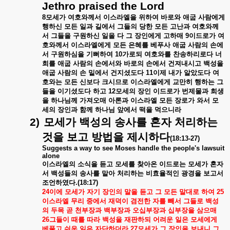
Jethro praised the Lord
8
모세가
여호와께서
이스라엘을
위하여
바로와
애굽
사람에게
행하신
모든
일과
길에서
그들의
당한
모든
고난과
여호와께
서
그들을
구원하신
일을
다
그
장인에게
고하매
9
이드로가
여
호와께서
이스라엘에게
모든
은혜를
베푸사
애굽
사람의
손에
서
구원하심을
기뻐하여
10
가로되
여호와를
찬송하리로다
너
희를
애굽
사람의
손에서와
바로의
손에서
건져내시고
백성을
애굽
사람의
손
밑에서
건지셨도다
11
이제
내가
알았도다
여
호와는
모든
신보다
크시므로
이스라엘에게
교만히
행하는
그
들을
이기셨도다
하고
12
모세의
장인
이드로가
번제물과
희생
을
하나님께
가져오매
아론과
이스라엘
모든
장로가
와서
모
세의
장인과
함께
하나님
앞에서
떡을
먹으니라
2)
모세가
백성의
송사를
혼자
처리하는
것을
보고
방법을
제시하다
(18:13-27)
Suggests a way to see Moses handle the people's lawsuit
alone
이스라엘의
소식을
듣고
모세를
찾아온
이드로는
모세가
혼자
서
백성들의
송사를
맡아
처리하는
비효율적인
광경을
보고서
조언하였다
.(18:17)
24
이에
모세가
자기
장인의
말을
듣고
그
모든
말대로
하여
25
이스라엘
무리
중에서
재덕이
겸전한
자를
빼서
그들로
백성
의
두목
곧
천부장과
백부장과
오십부장과
십부장을
삼으매
26
그들이
때를
따라
백성을
재판하되
어려운
일은
모세에게
베풀고
쉬운
일은
자단하더라
27
모세가
그
장인을
보내니
그