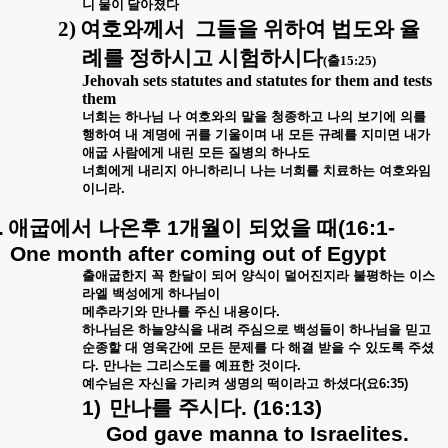
니 물이 달아졌다
2)
여호와께서
그들을 위하여 법도와 율
례를 정하시고 시험하시다
(
출
15:25)
Jehovah sets statutes and statutes for them and tests
them
너희는
하나님
나
여호와의
말을
청종하고
나의
보기에
의를
행하여
내
계명에
귀를
기울이며
내
모든
규례를
지미면
내가
애굽
사람에게
내린
모든
질병의
하나도
너희에게
내리지
아니하리니
나는
너희를
치료하는
여호와임
이니라
.
.
애굽에서
나온후
1
개월이
되었을
때
(16:1-
One month after coming out of Egypt
출애굽한지
꼭
한달이
되어
양식이
덜어진지라
불평하는
이스
라엘
백성에게
하나님이
메추라기와
만나를
주신
내용이다
.
하나님은
하늘양식을
내려
주심으로
백성들이
하나님을
믿고
순종할
대
영욱간에
모든
문제를
다
해결
받을
수
있도록
주셨
다
.
만나는
그리스도를
예표한
것이다
.
예수님은
자신을
가리켜
생명의
떡이라고
하셨다
(
요
6:35)
1)
만나를
주시다
. (16:13)
God gave manna to Israelites.