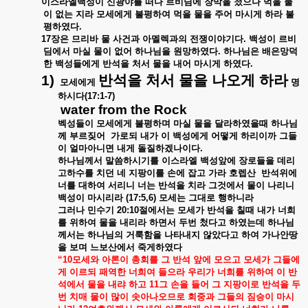
이스라엘백성이
신광야를
떠나
르비딤에
장막을
첬으나
먹을
물
이
없는
지라
모세에게
불평하여
먹을
물을
주어
마시게
하라
불
평하였다
.
17
장은
므리바
물
사건과
아멜렉과의
전쟁이야기다
.
백성이
르비
딤에서
마실
물이
없어
하나님을
원망하였다
.
하나님은
배은망덕
한
백성들에게
반석을
처서
물을
내어
마시게
하였다
.
1)
반석을
처서
물을
나오게
하라
모세에게
명
하시다
(17:1-7)
water from the Rock
벡성들이
모세에게
불평하며
마실
물을
달라하였을때
하나님
께
부르짖어
가로되
내가
이
백성에게
어떻게
하리이까
그들
이
얼마아니면
내게
돌질하겠나이다
.
하나님께서
말씀하시기를
이스라엘
백성앞에
장로들을
데리
고하수를
치던
네
지팡이를
손에
잡고
가라
호렙산
반석위에
너를
대하여
서리니
너는
반석을
치라
그것에서
물이
나리니
백성이
마시리라
(17:5,6)
모세는
그대로
행하니라
그러나
민수기
20:10
절에서는
모세가
반석을
칠때
내가
너희
를
위하여
물을
내리라
하면서
두번
첬다고
하였는데
하나님
께서는
하나님의
거룩함을
나타내지
않았다고
하여
가나안땅
을
보며
느보산에서
죽게하였다
“10
모세와
아론이
총회를
그
반석
앞에
모으고
모세가
그들에
게
이르되
패역한
너희여
들으라
우리가
너희를
위하여
이
반
석에서
물을
내랴
하고
11
그
손을
들어
그
지팡이로
반석을
두
번
치매
물이
많이
솟아나오므로
회중과
그들의
짐승이
마시