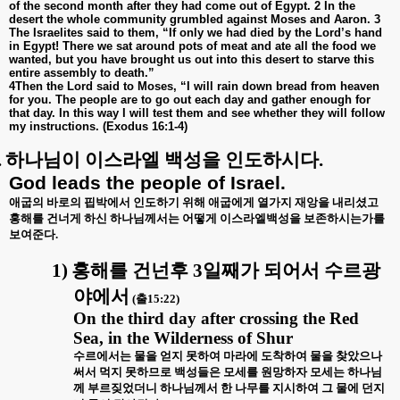
of the second month after they had come out of Egypt. 2 In the
desert the whole community grumbled against Moses and Aaron. 3
The Israelites said to them, “If only we had died by the Lord’s hand
in Egypt! There we sat around pots of meat and ate all the food we
wanted, but you have brought us out into this desert to starve this
entire assembly to death.”
4Then the Lord said to Moses, “I will rain down bread from heaven
for you. The people are to go out each day and gather enough for
that day. In this way I will test them and see whether they will follow
my instructions. (Exodus 16:1-4)
.
하
나님이 이스라엘 백성을 인도하시다
.
God leads the people of Israel.
애굽의 바로의 핍박에서 인도하기 위해 애굽에게 열가지 재앙을 내리셨고
홍해를 건너게 하신 하나님께서는 어떻게 이스라엘백성을 보존하시는가를
보여준다
.
1)
홍해를 건넌후
3
일째가 되어서 수르광
야에서
(
출
15:22)
On the third day after crossing the Red
Sea, in the Wilderness of Shur
수르에서는 물을 얻지 못하여 마라에 도착하여 물을 찾았으나
써서 먹지 못하므로 백성들은 모세를 원망하자 모세는 하나님
께 부르짖었더니 하나님께서 한 나무를 지시하여 그 물에 던지