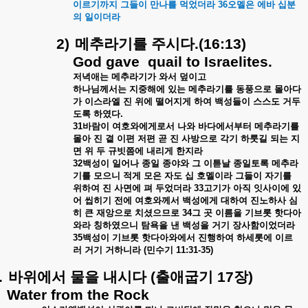
이르기까지
그들이
만나를
먹었더라
36
오멜은
에바
십분
의
일이더라
2)
메추라기를
주시다
.(16:13)
God gave
quail to Israelites.
저녁애는
메추라기가
와서
덮이고
하나님께서는
지중해에
있는
메추라기를
동풍으로
몰아다
가
이스라엘
진
위에
떨어지게
하여
백성들이
스스도
거두
도록
하였다
.
31
바람이
여호와에게로서
나와
바다에서부터
메추라기를
몰아
진
곁
이편
저편
곧
진
사방으로
각기
하룻길
되는
지
면
위
두
규빗쯤에
내리게
한지라
32
백성이
일어나
종일
종야와
그
이튿날
종일토록
메추라
기를
모으니
적게
모은
자도
십
호멜이라
그들이
자기를
위하여
진
사면에
펴
두었더라
33
고기가
아직
잇사이에
있
어
씹히기
전에
여호와께서
백성에게
대하여
진노하사
심
히
큰
재앙으로
치셨으므로
34
그
곳
이름을
기브롯
핫다아
와라
칭하였으니
탐욕을
낸
백성을
거기
장사함이었더라
35
백성이
기브롯
핫다아와에서
진행하여
하세롯에
이르
러
거기
거하니라
(
민수기
11:31-35)
.
바위에서
물을
내시다
(
출애굽기
17
장
)
Water from the Rock