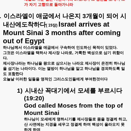
가
자기
고향으로
돌아가니라
.
이스라엘이
애굽에서
나온지
3
개월이
되어
시
Israel arrives at
내산에도착하다
( 19
장
)
Mount Sinai 3 months after coming
out of Egypt
하나님께서
이스라엘을
애굽에서
구속하여
인도하신
목적이
있었다
.
그것은
이스라엘을
택하사
제사장
나라로
,
거룩한
백성으로
삼기
위함이
다
.
제사장나라는
하나님을
왕으로
삼으시는
나라요
제사장이
온전히
하나님
을
섬기는
나라이다
.
이는
열방이
하나님을
알고
하나님을
경외하도록
일
도
포함한다
오늘날
이러한
일들을
영적인
그리스도인들에게
부여한것이다
1)
시내산
꼭대기에서
모세를
부르시다
(19:20)
God called Moses from the top of
Mount Sinai
하나님이
모세에게
명하시기를
제사장들로
몸을
정결케
하고
,
산
사면에는
지경을
세우고
정결케
하며
백성이
올라오지
못
하게
하며