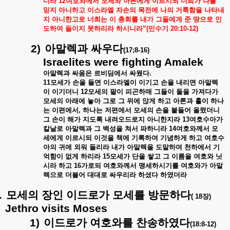
니라
12
여호와께서
모세와
아론에게
이르시되
너희가
나를
믿지
아니하고
이스라엘
자손의
목전에
나의
거룩함을
나타내
지
아니한고로
너희는
이
총회를
내가
그들에게
준
땅으로
인
도하여
들이지
못하리라
하시니라
”(
민수기
20:10-12)
2)
아말렉과
싸우다
(17;8-16)
Israelites were fighting Amalek
아말렉과
싸움은
르비딤에서
싸웠다
.
11
모세가
손을
들면
이스라엘이
이기고
손을
내리면
아말렉
이
이기더니
12
모세의
팔이
피곤하매
그들이
돌을
가져다가
모세의
아래에
놓아
그로
그
위에
앉게
하고
아론과
훌이
하나
는
이편에서
,
하나는
저편에서
모세의
손을
붙들어
올렸더니
그
손이
해가
지도록
내려오드로지
아니한지라
13
여호수아가
칼날로
아말렉과
그
백성을
쳐서
파하니라
14
여호와께서
모
세에게
이르시되
이것을
책에
기록하여
기념하게
하고
여호수
아의
귀에
외워
들리라
내가
아말렉을
도말하여
천하에서
기
억함이
없게
하리라
15
모세가
단을
쌓고
그
이름을
여호와
닛
시라
하고
16
가로되
여호와께서
맹세하시기를
여호와가
아말
렉으로
더불어
대대로
싸우리라
하셨다
하였더라
.
모세의
장인
이드로가
모세를
방문하다
( 18
장
)
Jethro visits Moses
1)
이드로가
여호와를
찬송하였다
(18:8-12)