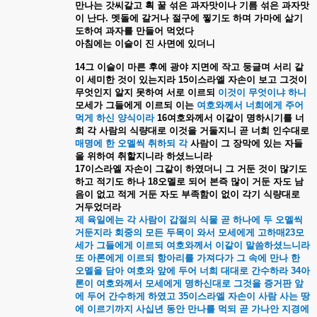
만나는
갓씨같고
흭
꿀
섞은
과자맛이나
기름
섞은
과자맛
이
난다
.
멧돌에
갈거나
절구에
찧기도
하며
가마에
삶기
도하여
과자를
만들어
먹었다
아침에는
이슬이
진
사면에
있더니
14
그
이슬이
마른
후에
광야
지면에
작고
둥글며
서리
같
이
세미한
것이
있는지라
15
이스라엘
자손이
보고
그것이
무엇인지
알지
못하여
서로
이르되
이것이
무엇이냐
하니
모세가
그들에게
이르되
이는
여호와께서
너희에게
주어
먹게
하신
양식이라
16
여호와께서
이같이
명하시기를
너
희
각
사람의
식량대로
이것을
거둘지니
곧
너희
인수대로
매명에
한
오멜씩
취하되
각
사람이
그
장막에
있는
자들
을
위하여
취할지니라
하셨느니라
17
이스라엘
자손이
그같이
하였더니
그
거둔
것이
많기도
하고
적기도
하나
18
오멜로
되어
본즉
많이
거둔
자도
남
음이
없고
적게
거둔
자도
부족함이
없이
각기
식량대로
거두었더라
제
육일에는
각
사람이
갑절의
식물
곧
하나에
두
오멜씩
거둔지라
회중의
모든
두목이
와서
모세에게
고하매
23
모
세가
그들에게
이르되
여호와께서
이같이
말씀하셨느니라
또
아론에게
이르되
항아리를
가져다가
그
속에
만나
한
오멜을
담아
여호와
앞에
두어
너희
대대로
간수하라
34
아
론이
여호와께서
모세에게
명하신대로
그것을
증거판
앞
에
두어
간수하게
하였고
35
이스라엘
자손이
사람
사는
땅
에
이르기까지
사십년
동안
만나를
먹되
곧
가나안
지경에