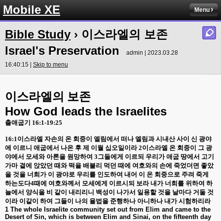
Mobile XE
Menu
Bible Study
› 이스라엘의 보존
Israel's Preservation
admin | 2023.03.28
16:40:15 |
Skip to menu
이스라엘의 보존
How God leads the Israelites
출애굽기
16:1-19:25
16:1
이스라엘 자손의 온 회중이 엘림에서 떠나 엘림과 시내산 사이 신 광야
에 이르니 애굽에서 나온 후 제 이월 십오일이라
2
이스라엘 온 회중이 그 광
야에서 모세와 아론을 원망하여
3
그들에게 이르되 우리가 애굽 땅에서 고기
가마 곁에 앉았던 때와 떡을 배불리 먹던 때에 여호와의 손에 죽었더면 좋았
을 것을 너희가 이 광야로 우리를 인도하여 내어 이 온 회중으로 주려 죽게
하는도다
4
때에 여호와께서 모세에게 이르시되 보라 내가 너희를 위하여 하
늘에서 양식을 비 같이 내리리니 백성이 나가서 일용할 것을 날마다 거둘 것
이라 이같이 하여 그들이 나의 율법을 준행하나 아니하나 내가 시험하리라
1 The whole Israelite community set out from Elim and came to the
Desert of Sin, which is between Elim and Sinai, on the fifteenth day