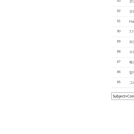
건
93
오
92
Ha
91
7가
90
와
89
수
88
췌
87
엄
86
그
85