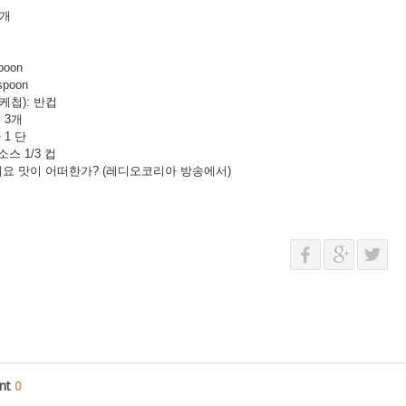
3개
poon
 spoon
p(케첩): 반컵
 3개
 1 단
스 1/3 컵
요 맛이 어떠한가? (레디오코리아 방송에서)
nt
0