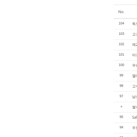
No.
독
104
고
103
제
102
아
101
우리
100
열매
99
고
98
남
97
쌀
»
S
95
우
94