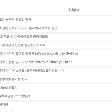
Subject
도는 한국의 영토인 증거
조선은 신화가 아니가 실제 역사 새로운 발견
2건국을 위한 젊음이들의 충정가모음
프리카선교 신인환 응남선교사부부
 아버지의 뜻대로 행하자 Let’s act according to God’s will
로 그들을 알리라 Show them by the fruits you bear
추대 차 마셔보세요 -모든 바이러스 물리친답니다
성향기를 풍기는 한약
사쏘스 만들기
alad 에넣을 쏘스 만들기
한폐렴