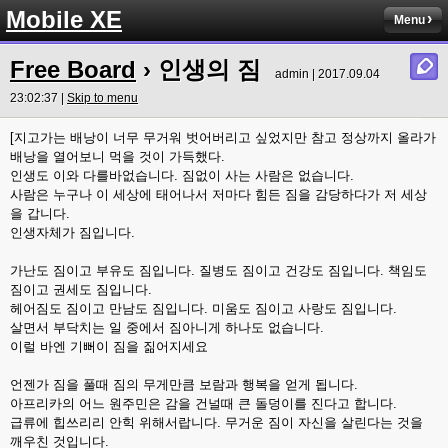
Mobile XE
Menu
Free Board
› 인생의 짐
admin | 2017.09.04
23:02:37 |
Skip to menu
[지고가는 배낭이 너무 무거워 벗어버리고 싶었지만 참고 정상까지 올라가
배낭을 열어보니 먹을 것이 가득했다.
인생도 이와 다를바없습니다. 짐없이 사는 사람은 없습니다.
사람은 누구나 이 세상에 태어나서 저마다 힘든 짐을 감당하다가 저 세상
을 갑니다.
인생자체가 짐입니다.
가난도 짐이고 부유도 짐입니다. 질병도 짐이고 건강도 짐입니다. 책임도
짐이고 권세도 짐입니다.
헤어짐도 짐이고 만남도 짐입니다. 미움도 짐이고 사랑도 짐입니다.
살면서 부닥치는 일 중에서 짐아니게 하나도 없습니다.
이럴 바엔 기뻐이 짐을 짊어지세요
언젠가 짐을 풀때 짐의 무게만큼 보람과 행복을 얻게 됩니다.
아프리카의 어느 원주민은 감을 건널때 큰 돌덩이를 진다고 합니다.
급류에 힙쓰리리 안힉 위해서랍니다. 무거운 짐이 자신을 살린다는 것을
깨우친 것입니다.