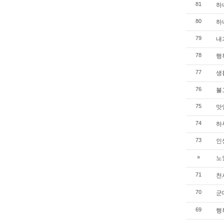
하
81
하
80
내가
79
행
78
생
77
불
76
맛
75
하
74
인
73
노
»
천
71
군
70
행
69