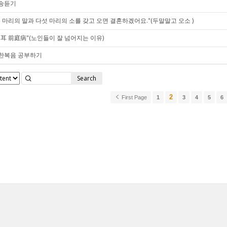
송듣기
두 마리의 말과 다섯 마리의 소를 갖고 오면 결혼하겠어요."(두말말고 오소 )
內耳 前庭病"(노인들이 잘 넘어지는 이유)
한복음 공부하기
Search
2
First Page
1
3
4
5
6