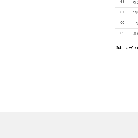
찬
68
"
67
"
66
요
65