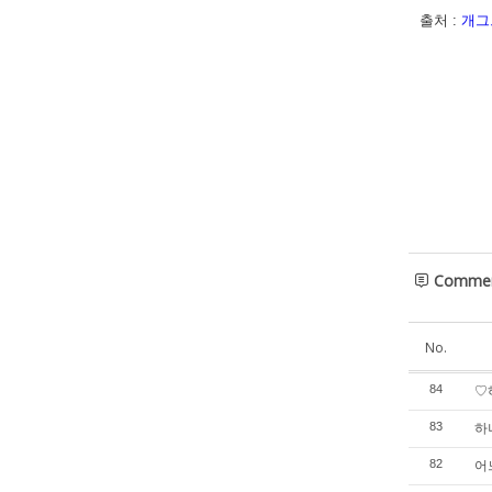
출처 :
개그
Comme
No.
♡
84
하
83
어
82