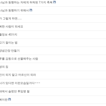
나님과 동행하는 자에게 허락된 7가지 축복
나님과 동행하기 위해서
 그렇게 하면......
복한 사람이 되세요
활정보 40가지
고기 절이는 법
양념간장 만들기
루를 감동으로 선물해주는 사람
생의 짐
인이 되지 말고 어르신이 되라
사가 있다면 이런모습일거다~~~
대에서 슬펐던 후임병 썰
복이란