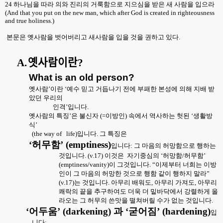
24
하나님을 따라 의와 진리의 거룩함으로 지으심을 받은 새 사람을 입으라
(And that you put on the new man, which after God is created in righteousness
and true holiness.)
본문은 옛사람을 벗어버리고 새사람을 입을 것을 권하고 있다
.
A.
옛사람이란
?
What is an old person?
옛사람’이란 ‘예수 믿고 거듭나기 전에 부패한 본성에 의해 지배 받
았던 우리의
인격’입니다
.
옛사람의 특징’은 불신자
(=
이방인
)
속에서 역사하는 헛된 ‘생활방
식’
(the way of
life)
입니다
.
그 특징은
‘허무함’
(emptiness)
입니다
:
그 마음의 허망함으로 행하는
것입니다
. (v.17)
이것은
자기중심의 ‘허망함
/
허무함’
(emptiness/vanity)
이 그것입니다
.
“이제부터 너희는 이방
인이 그 마음의 허망한 것으로 행함 같이 행하지 말라”
(v.17)
는 것입니다
.
아무리 배워도
,
아무리 가져도
,
아무리
쾌락의 끝을 추구하여도 더욱 더 밑바닥에서 강렬하게 올
라오는 그 허무의 쓴맛을 떨쳐버릴 수가 없는 것입니다
.
‘어두움’
(darkening)
과 ‘굳어짐’
(hardening)
입
니다
: