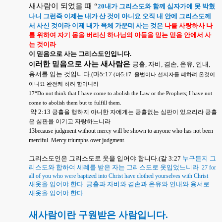
새사람이 되었을 때
“
20
내가 그리스도와 함께 십자가에 못 박혔
나니 그런즉 이제는 내가 산 것이 아니요 오직 내 안에 그리스도께
서 사신 것이라 이제 내가 육체 가운데 사는 것은
나를 사랑하사 나
를 위하여 자기 몸을 버리신 하나님의 아들을 믿는 믿음 안에서 사
는 것이라
이 믿음으로 사는 그리스도인입니다
.
러한 믿음으로 사는 새사람은
이
긍휼
,
자비
,
겸손
,
온유
,
인내
,
용서를 입는 것입니다
.(
마
5:17
(
마
5:17
율법이나 선지자를 폐하려 온것이
아니요 완전케 하려 함이니라
17
“
Do not think that I have come to abolish the Law or the Prophets; I have not
come to abolish them but to fulfill them.
약
2:13
긍휼을 행하지 아니한 자에게는 긍휼없는 심판이 있으리라 긍휼
은 심판을 이기고 자랑하느니라
13because judgment without mercy will be shown to anyone who has not been
merciful. Mercy triumphs over judgment.
그리스도인은 그리스도로 옷을 입어야 합니다
.(
갈
3:27
누구든지 그
리스도와 합하여 세례를 받은 자는 그리스도로 옷입었느니라
27 for
all of you who were baptized into Christ have clothed yourselves with Christ
새옷을 입어야 한다
.
긍휼과 자비와 겸손과 온유와 인내와 용서로
새옷을 입어야 한다
.
새사람이란 구원받은 사람입니다
.