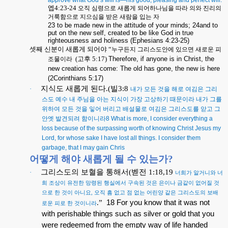
엡
4:23-24
오직 심령으로 새롭게 되어하나님을 따라 의와 진리의
거룩함으로 지으심을 받은 새람을 입는 자
23 to be made new in the attitude of your minds; 24and to
put on the new self, created to be like God in true
righteousness and holiness (Ephesians 4:23-25)
셋째
신분이 새롭게 되어야
“
누구든지 그리스도안에 있으면 새로운 피
(
고후
5:17)
Therefore, if anyone is in Christ, the
조물이라
new creation has come: The old has gone, the new is here
(2Corinthians 5:17)
지식도 새롭게 된다
.(
빌
3:8
·
내가 모든 것을 해로 여김은 그리
스도 예수 내 주님을 아는 지식이 가장 고상하기 때문이라 내가 그를
위하여 모든 것을 잏어 버리고 배설물로 여김은 그리스도를 앋고 그
안엣 발견되려 함이니라
8 What is more, I consider everything a
loss because of the surpassing worth of knowing Christ Jesus my
Lord, for whose sake I have lost all things. I consider them
garbage, that I may gain Chris
어떻게 해야 새롭게 될 수 있는가
?
그리스도의 보혈을 통해서
(
벧전
1:18,19
·
너희가 알거니와 너
희 조상이 유전한 망령된 행실에서 구속된 것은 은이나 금같이 없어질 것
으로 한 것이 아니요
,
오직 흠 없고 점 없는 어린양 같은 그리스도의 보배
.
”
18 For you know that it was not
로운 피로 한 것이니라
with perishable things such as silver or gold that you
were redeemed from the empty way of life handed