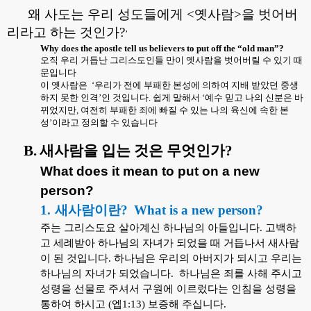
왜 사도는 우리 성도들에게
<
옛사람
>
을 벗어버
리라고 하는 것인가
?
’
Why does the apostle tell us believers to put off the “old man”?
오직 우리 거듭난 그리스도인들 만이 옛사람을 벗어버릴 수 있기 때
문입니다
이 옛사람은
‘우리가 전에 부패한 본성에 의하여 지배 받았던 중생
하지 못한 인격’인 것입니다
.
쉽게 말해서 ‘예수 믿고 나의 신분은 바
뀌었지만
,
여전히 부패한 죄에 빠질 수 있는 나의 육신에 속한 본
성’이라고 정의할 수 있습니다
B.
새사람을 입는 것은 무엇인가
?
What does it mean to put on a new
person?
1.
새사람이란
?
What is a new person?
주는 그리스도요 살아계신 하나님의 아들입니다
.
고백하
고 세례받아 하나님의 자녀가 되었을 때 거듭나서 새사람
이 된 것입니다
.
하나님은 우리의 아버지가 되시고 우리는
하나님의 자녀가 되었습니다
.
하나님은 죄를 사해 주시고
성령을 선물로 주셔서 구원에 이르렀다는 인침을 성령을
통하여 하시고
(
엡
1:13)
보증해 주십니다
.