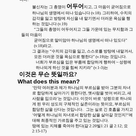
어두어
불신자는 그 총명이
지고
,
그 마음이 굳어짐으로
하나님의 생명에서 떠나 있습니다
(v.18).
그리하여
,
수치의
감각을 잃고 방탕에 자신을 내 맡기면서 더러운 욕심을 행
하는 것입니다
(v.19)
“그들의 총명이 어두어지고 그들 가운데 있는 무지함과 그
들의 마음이
굳어짐으로 말미암아 하나님의 생명에서 떠나 있도다”
(v.18)
라고
.
그 결과는 “수치의 감각을 잃고
,
스스로를 방탕에 내맡겨서
,
모든 더러운 것을 욕심으로 행한다”
(v.19)
는 것입니다
.
너희가 부르심을 입은 부름에 합당하게 행하여
~
성령에
하나되게 하신 것을 힘써 지키라”
(v.1-3)
는
이것은 무슨 뜻일까요
?
What does this mean?
‘만약 여러분과 제가 하나님의 부르심을 받아 그분의 자녀
로 합당하게 살아가기 원한다면
,
옛사람을 벗어 버리고
,
새
사람을 입으라’는 것입니다
.
이것이 바로 ‘성령으로 하나되
게 된 우리 성도의 구체적인 실존이라는 뜻이요
,
부르심의
합당한 삶을 산다는 것입니다
.
그는 실로 긴 호흡을 가지고
‘어떻게 하나님의 자녀로서 합당한 삶을 살아갈 것인지
?
’에
대해 최종적인 가르침을 주고 있는 것입니다
.
땅에 있는 지체를 죽여야 한다
(
갈
2:20
빌
1:21
골
2:12;
요
2:15-17)