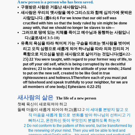
A new person is a person who has been saved.
•
구원받은 사람은 거듭난 새사람입니다
.
•
새사람은 우리의 옛사람을 예수그리스도와 함께 십자가에 못박은
사람입니다
. (
롬
6:6)
6 For we know that our old self was
crucified with him so that the body ruled by sin might be done
away with, that we should no longer be slaves to sin—
•
그러므로 땅에 있는 지체를 죽이고 예수님과 동행하는 사람입니
다
.(
골로새서
3:5-10)
•
유혹의 욕심을 따라 썩어져 가는 구습을 따르는 옛사람을 벗어버
리고 오직 심령으로 새롭게 되어 하나님을 따라 의와 진리의 거
룩함으로 지으심을 받은 새사람으로 살아가는 것입니다
(
엡
4:22-
25
)
22 You were taught, with regard to your former way of life, to
put off your old self, which is being corrupted by its deceitful
desires;
23 to be made new in the attitude of your minds; 24and
to put on the new self, created to be like God in true
righteousness and holiness
.5Therefore each of you must put
off falsehood and speak truthfully to your neighbor, for we are
all members of one body.( Ephesians 4:22-25)
새사람의 삶은
The life of a new person
첫째 육신이 새로워져야 하고
둘째 마음이 새롭게 되어야 하고
(
롬
12:2
이 세대를 본받지 말고 오
직 마음을 새롭게 함으로
변화를 받아 하나님의 선하시고 기
뻐하시고
,
온전하신 뜻이 무엇인지 분별하도록 하는자
2 Do not conform to the pattern of this world, but be transformed by
the renewing of your mind. Then you will be able to test and
approve what God’s will is—his good, pleasing and perfect will.