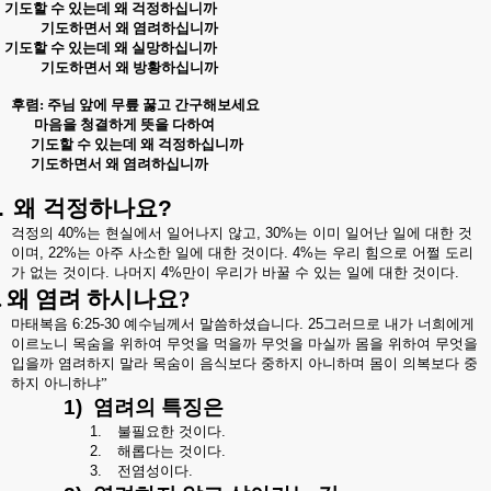
기도할 수 있는데 왜 걱정하십니까
기도하면서 왜 염려하십니까
기도할 수 있는데 왜 실망하십니까
기도하면서 왜 방황하십니까
후렴
:
주님 앞에 무릎 꿇고 간구해보세요
마음을 청결하게 뜻을 다하여
기도할 수 있는데 왜 걱정하십니까
기도하면서 왜 염려하십니까
.
왜
걱정하나요
?
걱정의
40%
는
현실에서
일어나지
않고
, 30%
는
이미
일어난
일에
대한
것
이며
, 22%
는
아주
사소한
일에
대한
것이다
. 4%
는
우리
힘으로
어쩔
도리
가
없는
것이다
.
나머지
4%
만이
우리가
바꿀
수
있는
일에
대한
것이다
.
.
왜 염려 하시나요
?
마태복음
6:25-30
예수님께서
말씀하셨습니다
. 25
그러므로
내가
너희에게
이르노니
목숨을
위하여
무엇을
먹을까
무엇을
마실까
몸을
위하여
무엇을
입을까
염려하지
말라
목숨이
음식보다
중하지
아니하며
몸이
의복보다
중
하지
아니하냐”
1)
염려의
특징은
1.
불필요한
것이다
.
2.
해롭다는
것이다
.
3.
전염성이다
.