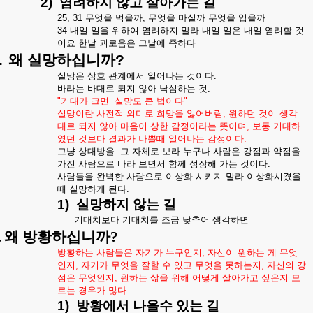
2)
염려하지
않고
살아가는
길
25, 31
무엇을
먹을까
,
무엇을
마실까
무엇을
입을까
34
내일
일을
위하여
염려하지
말라
내일
일은
내일
염려할
것
이요
한날
괴로움은
그날에
족하다
.
왜
실망하십니까
?
실망은
상호
관계에서
일어나는
것이다
.
바라는
바대로
되지
않아
낙심하는
것
.
"
기대가
크면
실망도
큰
법이다
"
실망이란
사전적
의미로
희망을
잃어버림
,
원하던
것이
생각
대로
되지
않아
마음이
상한
감정이라는
뜻이며
,
보통
기대하
였던
것보다
결과가
나쁠때
일어나는
감정이다
.
그냥
상대방을
그
자체로
보라
누구나
사람은
강점과
약점을
가진
사람으로
바라
보면서
함께
성장해
가는
것이다
.
사람들을
완벽한
사람으로
이상화
시키지
말라
이상화시켰을
때
실망하게
된다
.
1)
실망하지
않는
길
기대치보다
기대치를
조금
낮추어
생각하면
.
왜 방황하십니까
?
방황하는
사람들은
자기가
누구인지
,
자신이
원하는
게
무엇
인지
,
자기가
무엇을
잘할
수
있고
무엇을
못하는지
,
자신의
강
점은
무엇인지
,
원하는
삶을
위해
어떻게
살아가고
싶은지
모
르는
경우가
많다
1)
방황에서
나올수
있는
길