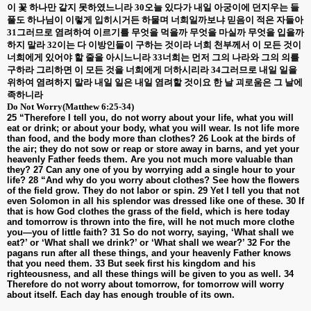
이 꽃 하나만 같지 못하였느니라
30
오늘 있다가 내일 아궁이에 던지우는 들
풀도 하나님이 이렇게 입히시거든 하물며 너희일까보냐 믿음이 적은 자들아
31
그러므로 염려하여 이르기를 무엇을 먹을까 무엇을 마실까 무엇을 입을까
하지 말라
32
이는 다 이방인들이 구하는 것이라 너희 천부께서 이 모든 것이
너희에게 있어야 할 줄을 아시느니라
33
너희는 먼저 그의 나라와 그의 의를
구하라 그리하면 이 모든 것을 너희에게 더하시리라
34
그러므로 내일 일을
위하여 염려하지 말라 내일 일은 내일 염려할 것이요 한 날 괴로움은 그 날에
족하니라
Do Not Worry(Matthew 6:25-34)
25 “Therefore I tell you, do not worry about your life, what you will
eat or drink; or about your body, what you will wear. Is not life more
than food, and the body more than clothes? 26 Look at the birds of
the air; they do not sow or reap or store away in barns, and yet your
heavenly Father feeds them. Are you not much more valuable than
they? 27 Can any one of you by worrying add a single hour to your
life? 28 “And why do you worry about clothes? See how the flowers
of the field grow. They do not labor or spin. 29 Yet I tell you that not
even Solomon in all his splendor was dressed like one of these. 30 If
that is how God clothes the grass of the field, which is here today
and tomorrow is thrown into the fire, will he not much more clothe
you—you of little faith? 31 So do not worry, saying, ‘What shall we
eat?’ or ‘What shall we drink?’ or ‘What shall we wear?’ 32 For the
pagans run after all these things, and your heavenly Father knows
that you need them. 33 But seek first his kingdom and his
righteousness, and all these things will be given to you as well. 34
Therefore do not worry about tomorrow, for tomorrow will worry
about itself. Each day has enough trouble of its own.