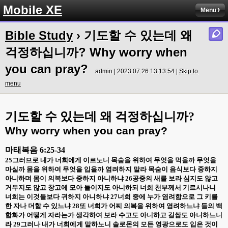
Mobile XE
Menu
Bible Study
› 기도할 수 있는데 왜
걱정하십니까? Why worry when
you can pray?
admin | 2023.07.26 13:13:54 |
Skip to
menu
기도할 수 있는데 왜 걱정하십니까
?
Why worry when you can pray?
마태복음
6:25-34
25
그러므로 내가 너희에게 이르노니 목숨을 위하여 무엇을 먹을까 무엇을
마실까 몸을 위하여 무엇을 입을까 염려하지 말라 목숨이 음식보다 중하지
아니하며 몸이 의복보다 중하지 아니하냐
26
공중의 새를 보라 심지도 않고
거두지도 않고 창고에 모아 들이지도 아니하되 너희 천부께서 기르시나니
너희는 이것들보다 귀하지 아니하냐
27
너희 중에 누가 염려함으로 그 키를
한 자나 더할 수 있느냐
28
또 너희가 어찌 의복을 위하여 염려하느냐 들의 백
합화가 어떻게 자라는가 생각하여 보라 수고도 아니하고 길쌈도 아니하느니
라
29
그러나 내가 너희에게 말하노니 솔로몬의 모든 영광으로도 입은 것이