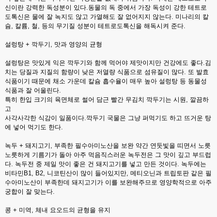
신이란 강력한 독성분이 있다.동물의 독 중에서 가장 독성이 강한 테트로
도톡신은 물에 잘 녹지도 않고 가열해도 잘 없어지지 않는다. 미나리의 칼
슘, 칼륨, 철, 등의 무기질 성분이 테트로도톡신을 해독시켜 준다.
설렁탕 + 깍두기, 맛과 영양의 균형
설렁탕은 맛있게 익은 깍두기와 함께 먹어야 제맛이지만 건강에도 좋다.김
치는 당질과 지질의 함량이 낮은 저열량 식품으로 섬유질이 많다. 또 발효
식품이기 때문에 채소 가운데 칼슘 흡수율이 매우 높아 설렁탕 등 동물성
식품과 잘 어울린다.
특히 한입 크기의 육면체로 썰어 담근 빨간 무김치 깍두기는 시원, 깔끔하
고
사각사각한 식감이 일품이다.깍두기 국물은 그냥 퍼먹기도 하고 뜨거운 탕
에 넣어 먹기도 한다.
녹두 + 돼지고기, 부족한 필수아미노산을 보완 약간 연둣빛을 띠면서 노릇
노릇하게 기름기가 돌아 아주 먹음직스러운 녹두전은 그 맛이 깊고 부드럽
다. 녹두전 중 제일 맛이 좋은 건 돼지고기를 넣고 만든 것이다. 녹두에는
비타민B1, B2, 니코틴산이 많이 들어있지만, 메티오닌과 트립토판 같은 필
수아미노산이 부족한데 돼지고기가 이를 보완해주므로 영양학적으로 아주
궁합이 잘 맞는다.
콩 + 미역, 체내 요오드의 균형을 유지