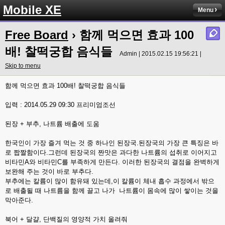
Mobile XE
Menu
Free Board
› 함께 먹으면 효과 100
배! 찰떡궁합 음식들
Admin | 2015.02.15 19:56:21 |
Skip to menu
함께 먹으면 효과 100배! 찰떡궁합 음식들
입력 : 2014.05.29 09:30 프리미엄조선
된장 + 부추, 나트륨 배출에 도움
한국인이 가장 즐겨 먹는 것 중 하나인 된장국.된장국의 가장 큰 특징은 바
로 짭짤함이다.그런데 된장국의 짠맛은 과다한 나트륨의 섭취로 이어지고
비타민A와 비타민C를 부족하게 만든다. 이러한 된장국의 결점을 완벽하게
보완해 주는 것이 바로 부추다.
부추에는 칼륨이 많이 함유돼 있는데,이 칼륨이 체내 흡수 과정에서 밖으
로 배출될 때 나트륨을 함께 끌고 나가 나트륨이 몸속에 많이 쌓이는 것을
막아준다.
북어 + 달걀, 단백질의 영양적 가치 올려줘