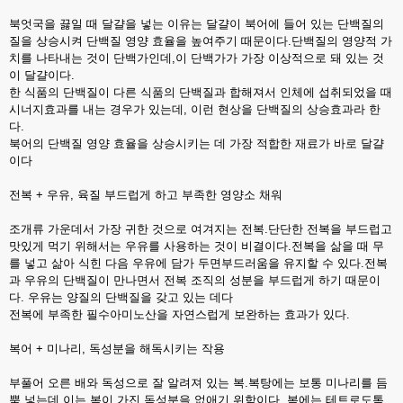
북엇국을 끓일 때 달걀을 넣는 이유는 달걀이 북어에 들어 있는 단백질의
질을 상승시켜 단백질 영양 효율을 높여주기 때문이다.단백질의 영양적 가
치를 나타내는 것이 단백가인데,이 단백가가 가장 이상적으로 돼 있는 것
이 달걀이다.
한 식품의 단백질이 다른 식품의 단백질과 합해져서 인체에 섭취되었을 때
시너지효과를 내는 경우가 있는데, 이런 현상을 단백질의 상승효과라 한
다.
북어의 단백질 영양 효율을 상승시키는 데 가장 적합한 재료가 바로 달걀
이다
전복 + 우유, 육질 부드럽게 하고 부족한 영양소 채워
조개류 가운데서 가장 귀한 것으로 여겨지는 전복.단단한 전복을 부드럽고
맛있게 먹기 위해서는 우유를 사용하는 것이 비결이다.전복을 삶을 때 무
를 넣고 삶아 식힌 다음 우유에 담가 두면부드러움을 유지할 수 있다.전복
과 우유의 단백질이 만나면서 전복 조직의 성분을 부드럽게 하기 때문이
다. 우유는 양질의 단백질을 갖고 있는 데다
전복에 부족한 필수아미노산을 자연스럽게 보완하는 효과가 있다.
복어 + 미나리, 독성분을 해독시키는 작용
부풀어 오른 배와 독성으로 잘 알려져 있는 복.복탕에는 보통 미나리를 듬
뿍 넣는데 이는 복이 가진 독성분을 없애기 위함이다. 복에는 테트로도톡