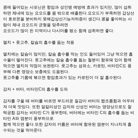
콩에 들어있는 사포닌은 항암과 성인병 예방에 효과가 있지만, 많이 섭취
하면 체내에 있는 요오드를 몸 밖으로 배출한다.요오드가 부족하면 갑상선
이 호르몬을 분비하지 못해갑상선기능저하증이 생긴다.콩을 좋아하는 사
람이 체내 요오드의 균형을 맞추려면
요오드가 많이 든 미역이나 다시마를 평소 함께 섭취하면 좋다.
멸치 + 풋고추, 칼슘의 흡수를 돕는 작용
멸치에는 칼슘이 많지만, 칼슘 흡수를 막는 인도 들어있어 그냥 먹으면 흡
수율이 떨어진다. 풋고추에는 칼슘 흡수를 돕는 철분이 함유돼 있어 함께
먹으면 멸치의 약점이 보완된다. 풋고추는 섬유소, 카로틴, 비타민C도 풍
부해 다른 영양소 보충에도 도움된다.
풋고추를 기름에 볶으면 항암효과가 있는 카로틴이 더 잘 흡수된다.
감자 + 버터, 비타민C의 흡수를 도와
감자를 구울 때 버터를 바르면 부드러운 질감이 버터의 짭조름함과 어우러
져 더욱 맛있다. 또한 알칼리성인 감자와 산성인 버터는 영양상으로도 찰
떡궁합.감자는 비타민 C가 풍부한데, 버터에는 비타민 C의 흡수를 돕는 비
타민 A와 염분이 풍부하므로
함께 먹으면 좋다.또한 감자의 카륨은 버터에 함유된 염분이 지나치게 흡
수되는 것을 막아준다.