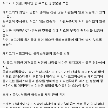
쇠고기 + 깻잎, 비타민 등 부족한 영양분을 보충
돼지고기와 깻잎의 궁합이 좋다는 것은 많은 사람들이 알고 있는데,쇠고기
도 좋다.
단백질이 주성분인 쇠고기에는 칼슘과 비타민A·B·C가 거의 들어있지 않은
데,
철분과 비타민A·C가 풍부한 깻잎을 함께 먹으면 부족한 영양분을 보충해
준다.
한편, 쇠고기를 참기름에 찍어 먹으면 콜레스테롤이 혈관에 남지 않도록
돕는다.
돼지고기 + 표고버섯, 콜레스테롤의 흡수를 방해
맛 좋고 저렴한 가격으로 서민의 사랑을 받아온 돼지고기는 좋은 영양식이
지만
콜레스테롤함량이 높아 부담스럽기도 하다. 이런 단점을 표고버섯과 함께
먹으면 콜레스테롤의 위협에서 벗어날 수 있다.표고버섯에는 돼지고기에
들어있는 콜레스테롤의 흡수를 방해하는 비타민D와 E, 레시틴 성분이 풍
부하다. 또 에리타데닌 성분은 혈압을 떨어뜨리는 효능이 있다.
조개 + 쑥갓, 부족한 영양소를 채워 균형 유지
조개는 단백질이 많고 지방이 적지만,비타민A와 C는 전혀 들어 있지 않다.