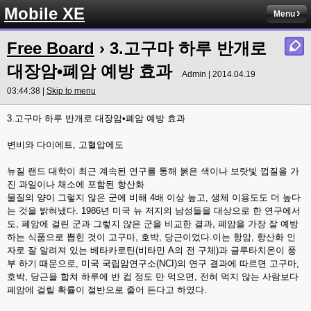
Mobile XE
Menu
Free Board
› 3.고구마 하루 반개로
대장암•폐암 예방 효과
Admin | 2014.04.19
03:44:38 |
Skip to menu
3.고구마 하루 반개로 대장암•폐암 예방 효과
변비와 다이에트, 고혈압에도
뉴질 랜드 대학이 최근 계속된 연구를 통해 붉은 색이나 보랏빛 껍질을 가
진 과일이나 채소에 포함된 항산화
물질의 양이 그렇지 않은 군에 비해 4배 이상 높고, 생체 이용도도 더 높다
는 것을 밝혀냈다. 1986년 미국 뉴 저지의 남성들을 대상으로 한 연구에서
도, 폐암에 걸린 군과 그렇지 않은 군을 비교한 결과, 폐암을 가장 잘 예방
하는 식품으로 뽑힌 것이 고구마, 호박, 당근이었다.이는 항암, 항산화 인
자로 잘 알려져 있는 베타카로틴(비타민 A의 전 구체)과 글루타치온이 풍
부 하기 때문으로, 미국 국립암연구소(NCI)의 연구 결과에 따르면 고구마,
호박, 당근을 합쳐 하루에 반 컵 정도 만 먹으면, 전혀 먹지 않는 사람보다
폐암에 걸릴 확률이 절반으로 줄어 든다고 하였다.