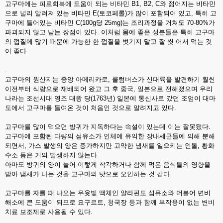
고구마에는 피로회복에 도움이 되는 비타민 B1, B2, C와 젊어지는 비타민
으로 널리 알려져 있는 비타민 E(토코페롤)가 많이 포함되어 있고, 특히 고
구마에 들어있는 비타민 C(100g당 25mg)는 조리과정을 거쳐도 70-80%가
파괴되지 않고 남는 장점이 있다. 이처럼 몸에 좋은 성분들은 특히 고구마
의 껍질에 많기 때문에 가능한 한 껍질을 벗기지 말고 잘 씻 어서 먹는 것
이 좋다
.
고구마의 원산지는 중앙 아메리카로, 콜럼버스가 신대륙을 발견하기 훨씬
이전부터 식량으로 재배되어 왔고 그 후 중국, 일본으로 전해졌으며 우리
나라는 조선시대 영조 대왕 당(1763년) 일본에 통신사로 갔던 조엄이 대마
도에서 고구마를 들여온 것이 처음인 것으로 알려지고 있다.
고구마를 많이 먹으면 방귀가 지독하다는 속설이 있는데 이는 잘못됐다.
고구마에 포함된 다량의 섬유소가 인체에 유익한 장내세균들에 의해 분해
되면서, 가스 발생의 양은 증가하지만 고약한 냄새를 일으키는 인돌, 황화
수소 등은 거의 발생하지 않는다.
아마도 방귀의 양이 늘어 이렇게 착각하거나 함께 먹은 음식들의 영향을
받아 냄새가 나는 것을 고구마의 탓으로 오인하는 것 같다.
고구마를 자를 때 나오는 우윳빛 액체인 얄라핀도 섬유소와 더불어 변비
해소에 큰 도움이 되므로 요구르트, 청국장 등과 함께 부작용이 없는 변비
치료 보조제로 사용될 수 있다.