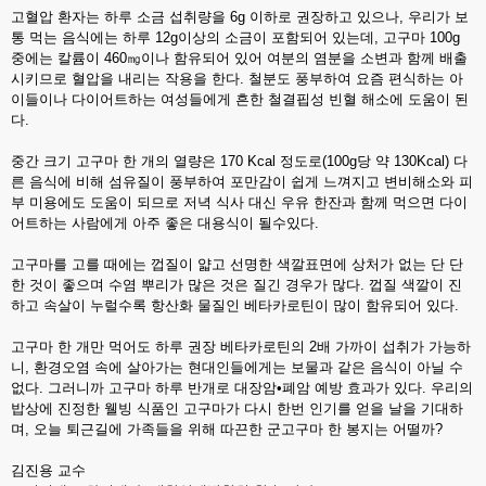
고혈압 환자는 하루 소금 섭취량을 6g 이하로 권장하고 있으나, 우리가 보
통 먹는 음식에는 하루 12g이상의 소금이 포함되어 있는데, 고구마 100g
중에는 칼륨이 460㎎이나 함유되어 있어 여분의 염분을 소변과 함께 배출
시키므로 혈압을 내리는 작용을 한다. 철분도 풍부하여 요즘 편식하는 아
이들이나 다이어트하는 여성들에게 흔한 철결핍성 빈혈 해소에 도움이 된
다.
중간 크기 고구마 한 개의 열량은 170 Kcal 정도로(100g당 약 130Kcal) 다
른 음식에 비해 섬유질이 풍부하여 포만감이 쉽게 느껴지고 변비해소와 피
부 미용에도 도움이 되므로 저녁 식사 대신 우유 한잔과 함께 먹으면 다이
어트하는 사람에게 아주 좋은 대용식이 될수있다.
고구마를 고를 때에는 껍질이 얇고 선명한 색깔표면에 상처가 없는 단 단
한 것이 좋으며 수염 뿌리가 많은 것은 질긴 경우가 많다. 껍질 색깔이 진
하고 속살이 누럴수록 항산화 물질인 베타카로틴이 많이 함유되어 있다.
고구마 한 개만 먹어도 하루 권장 베타카로틴의 2배 가까이 섭취가 가능하
니, 환경오염 속에 살아가는 현대인들에게는 보물과 같은 음식이 아닐 수
없다. 그러니까 고구마 하루 반개로 대장암•폐암 예방 효과가 있다. 우리의
밥상에 진정한 웰빙 식품인 고구마가 다시 한번 인기를 얻을 날을 기대하
며, 오늘 퇴근길에 가족들을 위해 따끈한 군고구마 한 봉지는 어떨까?
김진용 교수