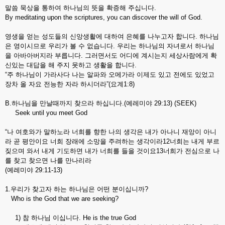
말씀 묵상을 통하여 하나님의 뜻을 확증해 주십니다.
By meditating upon the scriptures, you can discover the will of God.
영생을 얻는 성도들의 신앙생활에 대하여 은혜를 나누고자 합니다. 하나님
은 영이시므로 우리가 볼 수 없습니다. 우리는 하나님의 자녀로서 하나님
을 아바아버지라 부릅니다. 그러면서도 어디에 계시는지 세상사람에게 확
신있는 대답을 해 주지 못하고 생활을 합니다.
“주 하나님이 가라사다 나는 알파와 오메가라 이제도 있고 전에도 있었고
장차 올 자요 전능한 자라 하시더라”(요계1:8)
B.하나님을 만날때까지 찾으라 하십니다.(예레미야 29:13) (SEEK)
Seek until you meet God
“나 여호와가 말하노라 너희를 향한 나의 생각은 내가 아나니 재앙이 아니
라 곧 평안이요 너희 장래에 소망을 주려하는 생각이라12너희는 내게 부르
짖으며 와서 내게 기도하면 내가 너희를 들을 것이요13너희가 전심으로 나
를 찾고 찾으면 나를 만나리라
(예레미야 29:11-13)
1.우리가 찾고자 하는 하나님은 어떤 분이십니까?
Who is the God that we are seeking?
1) 참 하나님 이십니다. He is the true God