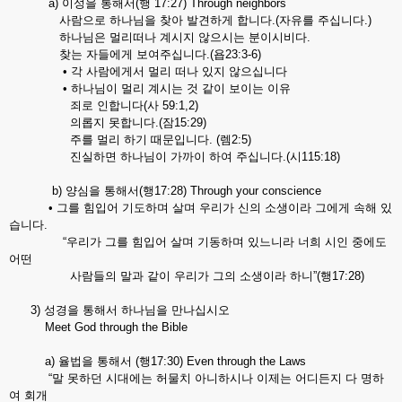
a) 이성을 통해서(행 17:27) Through neighbors
사람으로 하나님을 찾아 발견하게 합니다.(자유를 주십니다.)
하나님은 멀리떠나 계시지 않으시는 분이시비다.
찾는 자들에게 보여주십니다.(욥23:3-6)
• 각 사람에게서 멀리 떠나 있지 않으십니다
• 하나님이 멀리 계시는 것 같이 보이는 이유
죄로 인합니다(사 59:1,2)
의롭지 못합니다.(잠15:29)
주를 멀리 하기 때문입니다. (렘2:5)
진실하면 하나님이 가까이 하여 주십니다.(시115:18)
b) 양심을 통해서(행17:28) Through your conscience
• 그를 힘입어 기도하며 살며 우리가 신의 소생이라 그에게 속해 있
습니다.
“우리가 그를 힘입어 살며 기동하며 있느니라 너희 시인 중에도
어떤
사람들의 말과 같이 우리가 그의 소생이라 하니”(행17:28)
3) 성경을 통해서 하나님을 만나십시오
Meet God through the Bible
a) 율법을 통해서 (행17:30) Even through the Laws
“말 못하던 시대에는 허물치 아니하시나 이제는 어디든지 다 명하
여 회개