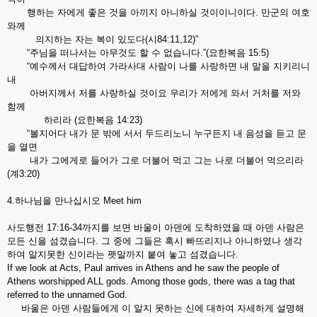
행하는 자에게 좋은 것을 아끼지 아니하실 것이이니이다. 만군의 여호
와께
의지하는 자는 복이 있도다(시84:11,12)”
“주님을 떠나서는 아무것도 할 수 없습니다.”(요한복음 15:5)
“예수께서 대답하여 가라사대 사람이 나를 사랑하면 내 말을 지키리니
내
아버지께서 저를 사랑하실 것이요 우리가 저에게 와서 거처를 저와
함께
하리라 (요한복음 14:23)
“볼지어다 내가 문 밖에 서서 두드리노니 누구든지 내 음성을 듣고 문
을 열면
내가 그에게로 들어가 그로 더불어 먹고 그는 나로 더불어 먹으리라
(계3:20)
4.하나님을 만나십시오 Meet him
사도행전 17:16-34까지를 보면 바울이 아덴에 도착하였을 때 아덴 사람은
모든 신을 섬겼습니다. 그 중에 그들은 혹시 빠뜨리지나 아니하였나 생각
하여 알지못한 신이라는 펫말까지 붙여 놓고 섬겼습니다.
If we look at Acts, Paul arrives in Athens and he saw the people of
Athens worshipped ALL gods. Among those gods, there was a tag that
referred to the unnamed God.
바울은 아덴 사람들에게 이 알지 못하는 신에 대하여 자세하게 설명해