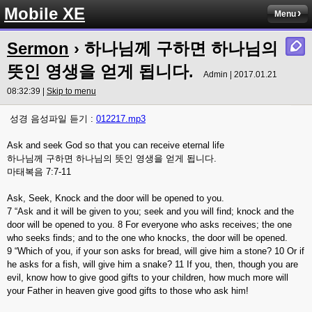
Mobile XE
Menu
Sermon
› 하나님께 구하면 하나님의
뜻인 영생을 얻게 됩니다.
Admin | 2017.01.21
08:32:39 |
Skip to menu
성경 음성파일 듣기 :
012217.mp3
Ask and seek God so that you can receive eternal life
하나님께 구하면 하나님의 뜻인 영생을 얻게 됩니다.
마태복음 7:7-11
Ask, Seek, Knock and the door will be opened to you.
7 “Ask and it will be given to you; seek and you will find; knock and the
door will be opened to you. 8 For everyone who asks receives; the one
who seeks finds; and to the one who knocks, the door will be opened.
9 “Which of you, if your son asks for bread, will give him a stone? 10 Or if
he asks for a fish, will give him a snake? 11 If you, then, though you are
evil, know how to give good gifts to your children, how much more will
your Father in heaven give good gifts to those who ask him!