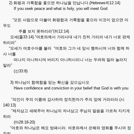
2) 화평과 거룩함을 좇으면 하나님을 만납니다.(Hebrews히12:14)
If you seek peace and what is holy, you will meet God
“모든 사람으로 더불어 화평함과 거룩함을 좇으라 이것이 없으면 아
무도
주를 보지 못하리라”(히12:14)
모세(출33:14) “여호와께서 가라사대 내가 친히 가리라 내가 너로 편케
하리라”
“모세가 여호수아를 불러 “여호와 그가 네 앞서 행하시며 너와 함께 하
사 너를
떠나지 아니하시며 버리지 아니하시리니 너는 두려워 말라 놀라지
말라”
(신33:8)
3) 하나님이 함께함을 믿는 확신을 갖으십시오
Have confidence and conviction in your belief that God is with you
“의인이 주의 이름에 감사하며 정직한자가 주의 앞에 거라리라.(시
140:13)
“제자삼고 세례주어 하나님의 자녀삼고 주님의 말씀을 가르쳐 지키게
하라
(마28:18-20)
“여호와 하나님은 해요 방패시라. 여호와께서 은혜와 영화를 주시며 정
직히