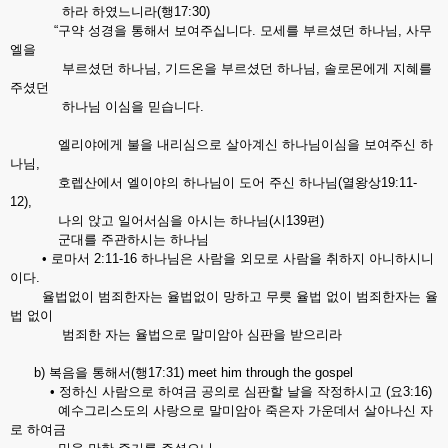
하라 하였느니라(행17:30)
“구약 성경을 통해서 보여주십니다. 모세를 부르셨던 하나님, 사무
엘을
부르셨던 하나님, 기드온을 부르셨던 하나님, 솔로몬에게 지혜를
주셨던
하나님 이심을 믿습니다.
엘리야에게 불을 내리심으로 살아계신 하나님이심을 보여주신 하
나님,
호렙산에서 엘이야의 하나님이 도어 주신 하나님(열왕상19:11-
12),
나의 앉고 일어서심을 아시는 하나님(시139편)
군대를 주관하시는 하나님
• 로마서 2:11-16 하나님은 사람을 외모로 사람을 취하지 아니하시니
이다.
율법없이 범죄한자는 율법없이 망하고 무릇 율법 없이 범죄한자는 율
법 없이
범죄한 자는 율법으로 말미암아 심판을 받으리라
b) 복음을 통해서(행17:31) meet him through the gospel
• 정하신 사람으로 하여금 공의로 심판할 날을 작정하시고 (요3:16)
예수그리스도의 사랑으로 말미암아 죽은자 가운데서 살아나신 자
로 하여금