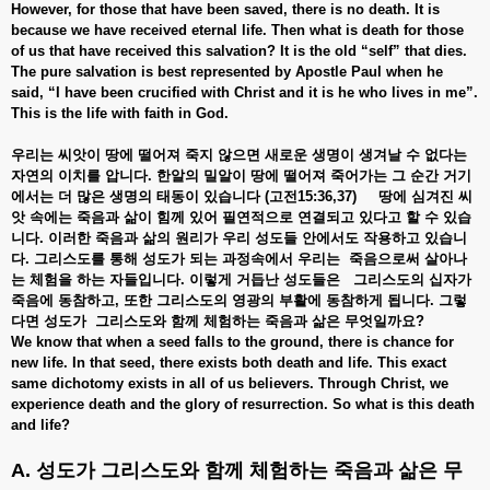
However, for those that have been saved, there is no death. It is
because we have received eternal life. Then what is death for those
of us that have received this salvation? It is the old “self” that dies.
The pure salvation is best represented by Apostle Paul when he
said, “I have been crucified with Christ and it is he who lives in me”.
This is the life with faith in God.
우리는
씨앗이
땅에
떨어져
죽지
않으면
새로운
생명이
생겨날
수
없다는
자연의
이치를
압니다.
한알의
밀알이
땅에
떨어져
죽어가는
그
순간
거기
에서는
더
많은
생명의
태동이
있습니다 (
고전15:36,37)
땅에
심겨진
씨
앗
속에는
죽음과
삶이
힘께
있어
필연적으로
연결되고
있다고
할
수
있습
니다.
이러한
죽음과
삶의
원리가
우리
성도들
안에서도
작용하고
있습니
다.
그리스도를
통해
성도가
되는
과정속에서
우리는
죽음으로써
살아나
는
체험을
하는
자들입니다.
이렇게
거듭난
성도들은
그리스도의
십자가
죽음에
동참하고,
또한
그리스도의
영광의
부활에
동참하게
됩니다.
그렇
다면
성도가
그리스도와
함께
체험하는
죽음과
삶은
무엇일까요?
We know that when a seed falls to the ground, there is chance for
new life. In that seed, there exists both death and life. This exact
same dichotomy exists in all of us believers. Through Christ, we
experience death and the glory of resurrection. So what is this death
and life?
A. 성도가 그리스도와 함께 체험하는 죽음과 삶은 무