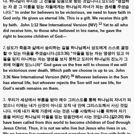
다.
하나님이
주시는
그
선물을
믿음으로
받는
것입니다.(
요1:12) “
영접하
는
자
곧
그
이름을
믿는
자들에게는
하나님의
자녀가
되는
권세를
주셨습
니다.” In order for believers to be victorious, we need to have faith in
God only. He gives us eternal life. This is a gift. We receive this gift
12
by faith. John 1:12 New International Version (NIV)
Yet to all who
did receive him, to those who believed in his name, he gave the
right to become children of God—
​2,
성도가
죽음과
삶에서
승리하는
길을
하나님께서
성도에게
스스로
결정
할
수
있는
마음을
주셨습니다.(
요3:36) “
아들을
믿는
자는
영생이
있고
아
들을
믿지
아니하는
자는
영생을
보지
못하고
도리어
하나님의
진노가
그
위에
머물러
있느니라” God gave us the free will to choose if we will
be victorious over death. Which path we choose is up to us. John
36
3:36 New International Version (NIV)
Whoever believes in the Son
has eternal life, but whoever rejects the Son will not see life, for
God’s wrath remains on them.
3.
우리가
세상에서
부름을
받아
예수
그리스도를
통해
하나님의
자녀가
되
었으니
이제는
내가
산것이
아니요
오직
내
안에
그리스도께서
사신
것입
니다.
이제
내가
육체
가운데
사는
것은
나를
사랑하사
나를
위하여
자기
몸을
버리신
하나님의
아들을
믿는
믿음안에서
사는
것입니다.(
갈2:20) We
have been called from this world to become children of God through
Jesus Christ. Thus, it is not we who live but Jesus who lives in us.
We no longer live centered around ourselves but we live with faith in