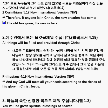
“
그러므로
누구든지
그리스도
안에
있으면
새로운
피조물이라
이전
것은
지나갓으니
보라
새것이
되었도다(
고후 5:17)
2 Corinthians 5:17 New International Version (NIV)
17
Therefore, if anyone is in Christ, the new creation has come:
[
a
]
The old has gone, the new is here!
2.예수안에서
모든
쓸것을채워
주십니다
.(
빌립보서
4:19)
All things will be filled and provided through Christ
새
로운
피조물이
되는
순간
하나님의
사랑을
받기
시작
됩니다.
하
나님께서
항상
성도를
위하여
땅에서
살고
있는
현세와
죽은
후에
하늘
나라에서
하나님과
함께
영원히
살때
필요한
것을
공급해
주실
것입니다. “
나의
하나님이
그리스도
예수
안에서
그의
영광
가운데
그
풍성한대로
너희
모든
쓸
것을
채우시리라. (
빌립보서 4:19)
Philippians 4:19 New International Version (NIV)
19
And my God will meet all your needs according to the riches of
his glory in Christ Jesus.
3, 하늘의
속한
신령한
복으로
체워
주십니다
.(
엡
1:3)
You will be given spiritual blessings of heaven