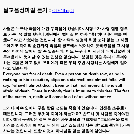
설교음성파일 듣기 :
030418.mp3
사람은
누구나
죽음에
대한
두려움이
있습니다.
사형수가
사형
집행
장으
로
가는
중
발을
헛딛어
계단에서
떨어질
뻔
하자
“휴!
하마터면
죽을
뻔
했다”
라고
하였다는
것입니다.
한
가닥의
생명의
희망
조차
없는
그
사형
수에게도
마지막
순간까지
죽음의
공포에서
벗어나지
못하였음을
그
사형
수의
마지막
말에서
알
수
있습니다.
어느
누구나
이
세상에
태어났으면
이
두려움에서
벗어날
수
있는
인생은
없습니다.
분명한
것은
우리가
두려워
하는
죽음은
예고
없이
우리에게
혹은
우리
주변
사랑하는
사람에게
일어
나고
있습니다.
Everyone has fear of death. Even a person on death row, as he is
walking to his execution, slips on a stairwell and almost falls, will
say, “whew! I almost died”. Even to that final moment, he is still
afraid of death. There is nobody that is immune to this fear. The fact
of the matter is, death will come to all of us without notice.
그러나
예수
안에서
구원
받은
성도는
죽음이
없습니다.
영생을
소유했기
때문입니다.
그러면
무엇이
죽어야
하는가요?
반드시
옛
사람은
죽어야합
니다.
참된
구원받은
성도
모습은
사도바울의
고백처럼
“그리스도와
함께
자신을
십자가에
못
박고
내
안에
그리스도께서
사는
것”으로
확인이
가능
하다는
것입니다.
또한
이것이
하나님을
믿는
믿음의
삶입니다.