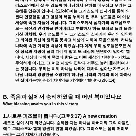
리스도안에서
살
수
있도록
하나님께서
은혜를
베푸셨고
우리는
그
은혜를
입은것
입니다. (
요6:40)
이는 그리스도의
십자가를
통해
의
롭다
인정함을
받고
영생의
복을
누리게
된
우리
성도들은
더
이상
세상에
속한
자들이
아닙니다.
그리스도께서
십자가의
죽으심으로
모든
육신의
연약함을
벋어버리고
부활하사
하늘
보좌로
들려
올라
가신
것처럼,
우리
성도들
역시
그리스도의
십자가에
우리의
연약하
고
죄악된
육신의
정욕을
못박고
세상에
대하여
죽음으로써
하나님
나라에
속한
거룩한
백성이
되었습니다.
이제 우리
성도들은모든
세
상
정욕과
자랑에
끌려
다니지
말고
또
세상에
연연하지
말아야
합
니다.
세상에 대하여 죽었다
함은
그
어떤
세상의
자랑이나
가치도
무익하게
여기고,
그
어떤
세상의
핍박과
저주도
능히
물리치며
사
는
것입니다.
우리는
이제
하나님
나라에
대하여
살아난
자로서
하
나님
나라의
영광만을
소망하며
하나님
나라의
가치와
의에
따라서
만
살아가는하나님의
자녀임을
기억해야
합니다.(
엡6:;14)
B. 죽음과
삶에서
승리하였을
때
어떤
복이있나요
What blessing awaits you in this victory
1.새로운
피조물이
됩니다
.(
고후
5:17) A new creation
새로운
삶이
시작
되었습니다.
승리한
자는
하나님
아버지와
그의
아들인
예수
그리스도와
함께
영원히
연합
되었습니다.
그리스도는
몸의
머리오
우리는
그의
지체가
되었습니다.