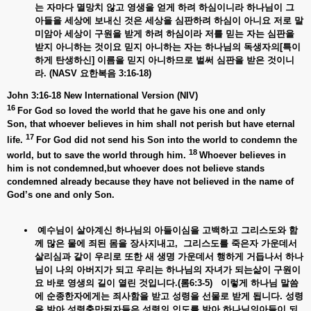
는
자마다
멸망치
않고
영생을
얻게
하려
하심이니라
하나님이
그
아들을
세상에
보내신
것은
세상을
심판하려
하심이
아니요
저로
말
미암아
세상이
구원을
받게
하려
하심이라
저를
믿는
자는
심판을
받지
아니하는
것이요
믿지
아니하는
자는
하나님의
독생자의[
특이
하게
탄생하신]
이름을
믿지
아니하므로
벌써
심판을
받은
것이니
라. (NASV
요한복음 3:16-18)
John 3:16-18 New International Version (NIV)
16
For God so loved the world that he gave his one and only
Son, that whoever believes in him shall not perish but have eternal
17
life.
For God did not send his Son into the world to condemn the
18
world, but to save the world through him.
Whoever believes in
him is not condemned,but whoever does not believe stands
condemned already because they have not believed in the name of
God’s one and only Son.
예수님이 살아계신
하나님의
아들이심을
고백하고
그리스도와
함
께
많은
물에
죄된
몸을
장사지내고,
그리스도를
죽은자
가운데서
살리심과
같이
우리로
또한
새
생명
가운데서
행하게
거듭나서
하나
님이
나의
아버지가
되고
우리는
하나님의
자녀가
되는삶이
구원이
요
바로
영생의
길이
열린
것입니다.(
롬6:3-5)
이렇게
하나님
말씀
에
순종한자에게는
죄사함을
받고
성령을
선물로
받게
됩니다.
성령
을
받아
성령충만된자들은
성령의
인도를
받아
하나님의아들이
되