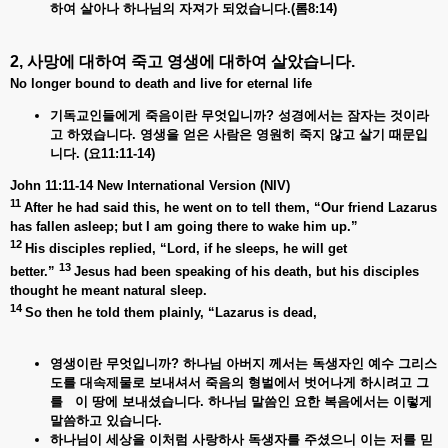
하여
살아나
하나님의
자져가
되었습니다.(
롬8:14)
2, 사망에
대하여
죽고
영생에
대하여
살았습니다
.
No longer bound to death and live for eternal life
기독교인들에게 죽음이란
무엇입니까?
성경에서는
잠자는
것이라
고
하였습니다.
영생을
얻은
사람은
영원히
죽지
않고
살기
때문입
니다. (
요11:11-14)
John 11:11-14 New International Version (NIV)
11
After he had said this, he went on to tell them, “Our friend Lazarus
has fallen asleep; but I am going there to wake him up.”
12
His disciples replied, “Lord, if he sleeps, he will get
13
better.”
Jesus had been speaking of his death, but his disciples
thought he meant natural sleep.
14
So then he told them plainly, “Lazarus is dead,
영생이란 무엇입니까?
하나님
아버지
께서는
독생자인
예수
그리스
도를
대속제물로
보내셔서
죽음의
형벌에서
벗어나게
하시려고
그
를
이
땅에
보내셨습니다.
하나님
말씀인
요한
복음에서는
이렇게
말씀하고
있습니다.
하나님이
세상을
이처럼
사랑하사
독생자를
주셨으니
이는
저를
믿