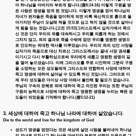
어
하나님을
아버지라
부르게
됩니다.(
롬8:14-16)
이렇게 구원을
받
은
사람은
영생을
얻게
된
것입니다.
이렇게
영생을
얻어
하나님의
자녀가
된자들은
죽음을
맞이하게
되면
비록
육신적으로
흙으로
돌
아가지만
주님이
오실때
썩을
것으로
심고
썩지
않을
것으로
살아나
게
됨을
믿는
것입니다.(
고전 15:53)
그리스도께서 십자가에서
죽으
신
것은
단지
우리의
죄를
대속하시고
우리를
의롭게
하는
것에서
그치지
않고,
죄의
결과로
죽을
수밖에
없던
우리를
영원한
생명으
로
인도하는
위대한
역사를
이루었습니다.
우리의 죄의
삯인
사망을
십자가의
죽음으로
대신
치르신
그리스도께서는
끝내
사망
권세를
이기시고
다시
부활하심으로써
우리에게
새롭고
영원한
생명의
길
을
열어
놓으셨습니다.
이에
그리스도를
주로
시인하며
그분의
구원
을
소망하는
모든
성도들에게
그리스도와
연합하여
사망에
대하여
죽고
영생에
대하여
살아날
수
있도록
하신
것입니다.
그러므로
이
제
우리
성도들은
더이상
사망
아래서
불안해
할
필요가
없습니다.
주님의
구속의
은혜로
죄에
대하여
죽고
의인된
우리는
또한
주님의
구원의
능력으로
사망에
대하여
죽고
영원한
생명을
누리는
복된
성
도들이
되었음을
기억해야
합니다.(
롬5:12-21)
3. 세상에
대하여
죽고
하나님
나라에
대하여
살았습니다
.
Die to the world and live for the kingdom of God
성도가 영생을
얻었다는
것은
세상에
살던
사람을
불러내어
하나님
의
자녀로
인치시고
하나님을
아버지라
부르며
성령의
도움으로
그