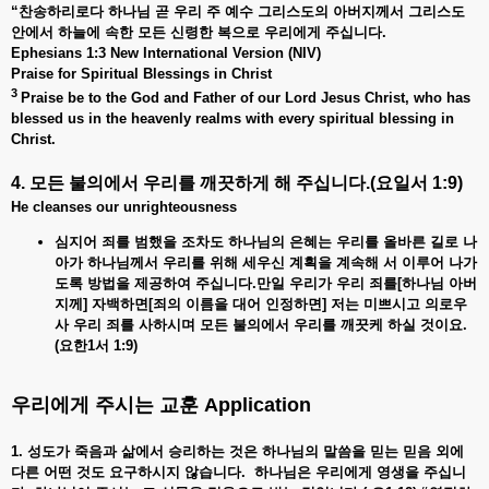
“
찬송하리로다
하나님
곧
우리
주
예수
그리스도의
아버지께서
그리스도
안에서
하늘에
속한
모든
신령한
복으로
우리에게
주십니다.
Ephesians 1:3 New International Version (NIV)
Praise for Spiritual Blessings in Christ
3
Praise be to the God and Father of our Lord Jesus Christ, who has
blessed us in the heavenly realms with every spiritual blessing in
Christ.
4. 모든
불의에서
우리를
깨끗하게
해
주십니다
.(
요일서
1:9)
He cleanses our unrighteousness
심지어 죄를
범했을
조차도
하나님의
은혜는
우리를
올바른
길로
나
아가
하나님께서
우리를
위해
세우신
계획을
계속해
서
이루어
나가
도록
방법을
제공하여
주십니다.
만일 우리가
우리
죄를[
하나님
아버
지께]
자백하면[
죄의
이름을
대어
인정하면]
저는
미쁘시고
의로우
사
우리
죄를
사하시며
모든
불의에서
우리를
깨끗케
하실
것이요.
(
요한1
서 1:9)
우리에게
주시는
교훈
Application
1. 성도가
죽음과
삶에서
승리하는
것은
하나님의
말씀을
믿는
믿음
외에
다른
어떤
것도
요구하시지
않습니다.
하나님은
우리에게
영생을
주십니