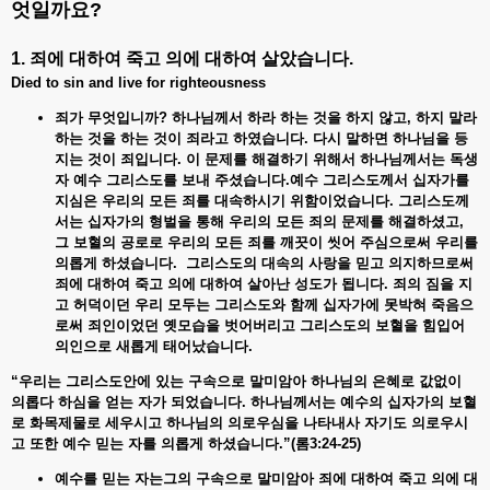
엇일까요?
1. 죄에
대하여
죽고
의에
대하여
살았습니다
.
Died to sin and live for righteousness
죄가 무엇입니까?
하나님께서
하라
하는
것을
하지
않고,
하지
말라
하는
것을
하는
것이
죄라고
하였습니다.
다시
말하면
하나님을
등
지는
것이
죄입니다.
이
문제를
해결하기
위해서
하나님께서는
독생
자
예수
그리스도를
보내
주셨습니다.
예수 그리스도께서
십자가를
지심은
우리의
모든
죄를
대속하시기
위함이었습니다.
그리스도께
서는
십자가의
형벌을
통해
우리의
모든
죄의
문제를
해결하셨고,
그
보혈의
공로로
우리의
모든
죄를
깨끗이
씻어
주심으로써
우리를
의롭게
하셨습니다.
그리스도의
대속의
사랑을
믿고
의지하므로써
죄에
대하여
죽고
의에
대하여
살아난
성도가
됩니다.
죄의 짐을
지
고
허덕이던
우리
모두는
그리스도와
함께
십자가에
못박혀
죽음으
로써
죄인이었던
옛모습을
벗어버리고
그리스도의
보혈을
힘입어
의인으로
새롭게
태어났습니다.
“
우리는
그리스도안에
있는
구속으로
말미암아
하나님의
은혜로
값없이
의롭다
하심을
얻는
자가
되었습니다.
하나님께서는
예수의
십자가의
보혈
로
화목제물로
세우시고
하나님의
의로우심을
나타내사
자기도
의로우시
고
또한
예수
믿는
자를
의롭게
하셨습니다.”(
롬3:24-25)
예수를 믿는
자는그의
구속으로
말미암아
죄에
대하여
죽고
의에
대