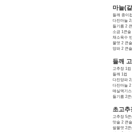
마늘
(
들깨 종이
다진마늘 
들기름 2 
소금 1큰술
채소육수 
물엿 2 큰
양파 2 큰
들깨
고
고추장 1컵
들깨 1컵
다진양파 
다진마늘 2
매실액기스
들기름 2큰
초고추
고추장 5큰
맛술 2 큰
쌀물엿 2큰