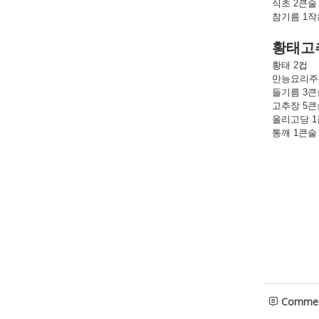
식초 2큰술
참기름 1
황태고
황태 2컵
만능요리주
들기름 3큰
고추장 5큰
올리고당 
통깨 1큰술
Comme