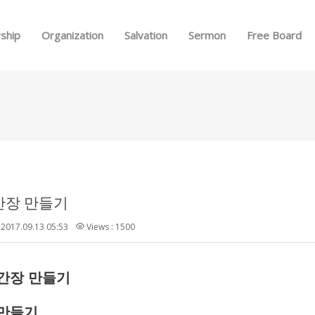
Skip to menu
ship
Organization
Salvation
Sermon
Free Board
간장 만들기
2017.09.13 05:53
Views : 1500
간장
만들기
만들기