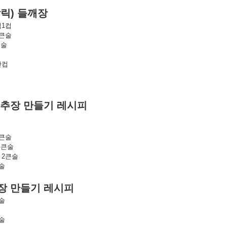
갈릭
)
들깨장
컵1컵
2큰술
큰술
반컵
술
술
추장
만들기
레시피
2큰술
 큰술
 2큰술
술
장
만들기
레시피
술
술
술