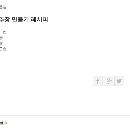
작은술
추장
만들기
레시피
 1컵
술
술
1큰술
nt
0