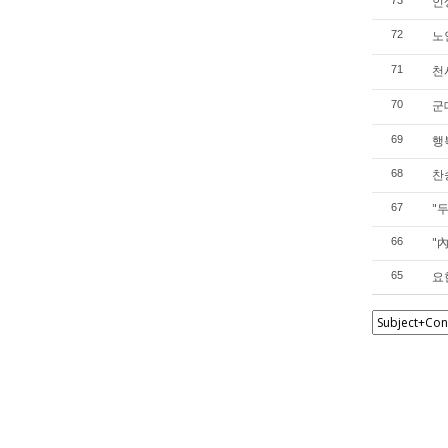
인
73
노
72
천
71
군
70
행
69
찬
68
"
67
"
66
요
65