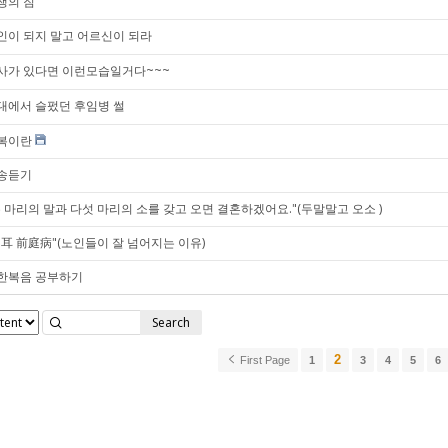
생의 짐
인이 되지 말고 어르신이 되라
사가 있다면 이런모습일거다~~~
대에서 슬펐던 후임병 썰
복이란
송듣기
두 마리의 말과 다섯 마리의 소를 갖고 오면 결혼하겠어요."(두말말고 오소 )
內耳 前庭病"(노인들이 잘 넘어지는 이유)
한복음 공부하기
Search
2
First Page
1
3
4
5
6