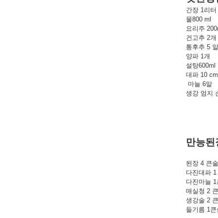
간장 1리터
물800 ml
요리주 200
건고추 2개
통후추 5 
양파 1개
설탕600ml
대파 10 cm
마늘 6알
생강 엄지
만능된
된장 4 큰술
다진대파 1
다진마늘 
매실청 2 
생강술 2 
들기름 1큰