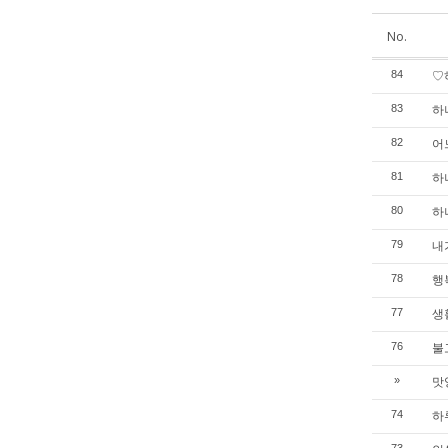
No.
♡
84
하
83
어
82
하
81
하
80
내가
79
행
78
생
77
불
76
맛
»
하
74