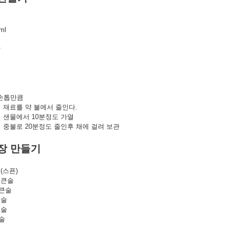
ml
알
 손톱만큼
재료를 약 불에서 줄인다.
샌물에서 10분정도 가열
중불로 20분정도 줄인후 채에 걸려 보관
장
만들기
(스픈)
 큰술
1큰술
큰술
큰술
술