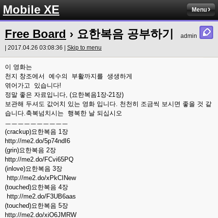
Mobile XE
Menu
Free Board
› 요한복음 공부하기
admin
| 2017.04.26 03:08:36 |
Skip to menu
이 영화는
천지 창조에서 예수의 부활까지를 생생하게
엮어가고 있습니다!
정말 좋은 자료입니다, (요한복음1장-21장)
보관해 두셔도 값어치 있는 영화 입니다. 천천히 조금씩 보시면 좋을 것 같
습니다.축복넘치시는 행복한 날 되십시오
ㅡㅡㅡㅡㅡㅡㅡㅡㅡㅡ
(crackup)요한복음 1장
http://me2.do/5p74ndI6
(grin)요한복음 2장
http://me2.do/FCvi65PQ
(inlove)요한복음 3장
http://me2.do/xPkCINew
(touched)요한복음 4장
http://me2.do/F3UB6aas
(touched)요한복음 5장
http://me2.do/xiO6JMRW